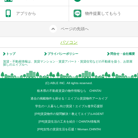
アプリから
物件提案してもらう
ページの先頭へ
パソコン
トップ
プライバシーポリシー
問合せ・会社概要
賃貸・不動産情報は、賃貸マンション・賃貸アパート・賃貸住宅などの不動産を扱う、お部屋
探しのエイブルへ
(C) ABLE INC. All rights reserved.
栃木県の不動産賃貸の物件情報なら CHINTAI
過去の掲載物件も探せる！エイブル賃貸物件アーカイブ
学生の一人暮らし向け賃貸！エイブル進学応援部
[PR]賃貸物件の疑問解決！教えてエイブルAGENT
[PR]賃貸生活の工夫を紹介！CHINTAI情報局
[PR]女性の賃貸生活を応援！Woman.CHINTAI