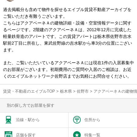
過去掲載分も含めて物件を探せるエイブル賃貸不動産アーカイブを
ご覧いただき有難うございます。
こちらはアクアベーネＡの建物詳細・設備・空室情報データに関す
るページです。2階建のアクアベーネＡは、2012年12月に完成した
軽量鉄骨造のアパートです。この賃貸アパートは栃木県佐野市吉水
駅前2丁目に所在し、東武佐野線の吉水駅から車3分の位置にござい
ます。
また、ご覧いただいているアクアベーネＡには現在1件の入居募集中
のお部屋がございます。初期費用のご質問や入居のご相談は、お近
くのエイブルネットワーク佐野店までお気軽にお問合せください。
賃貸・不動産のエイブルTOP
>
栃木県
>
佐野市
>
アクアベーネＡの建物
別の探し方でお部屋を探す
沿線・駅から
住所から
店舗を探す
特集一覧