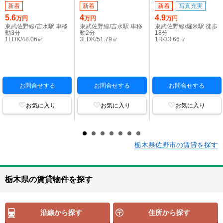
新着
新着
新着
写真充実
5.6
4
4.9
万円
万円
万円
東武佐野線/吉水駅 車移
東武佐野線/吉水駅 車移
東武佐野線/堀米駅 徒歩
動3分
動2分
18分
1LDK/48.06㎡
3LDK/51.79㎡
1R/33.66㎡
お問合せする
お問合せする
お問合せする
お気に入り
お気に入り
お気に入り
栃木県佐野市の賃貸を探す
栃木県の賃貸物件を探す
沿線から探す
住所から探す