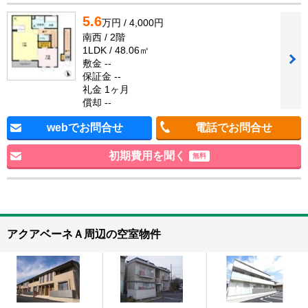
5.6
万円 / 4,000円
南西 / 2階
1LDK / 48.06㎡
敷金 --
保証金 --
礼金 1ヶ月
償却 --
webでお問合せ
電話でお問合せ
初期費用を聞く
無料
アクアベーネＡ周辺の空室物件