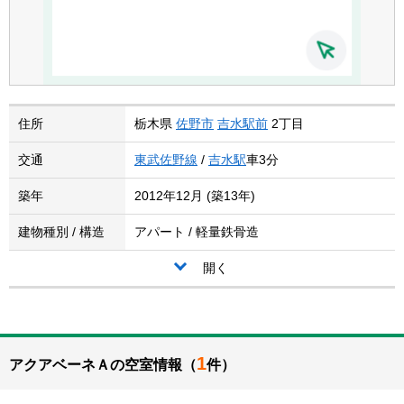
住所
栃木県
佐野市
吉水駅前
2丁目
交通
東武佐野線
/
吉水駅
車3分
築年
2012年12月 (築13年)
建物種別 / 構造
アパート / 軽量鉄骨造
開く
1
アクアベーネＡの空室情報（
件）