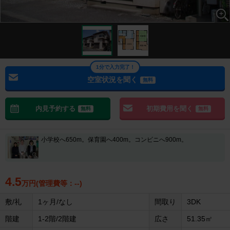
1分で入力完了！
空室状況を聞く
無料
内見予約する
初期費用を聞く
無料
無料
小学校へ650m。保育園へ400m。コンビニへ900m。
4.5
万円(管理費等：--)
敷/礼
1ヶ月/なし
間取り
3DK
階建
1-2階/2階建
広さ
51.35㎡