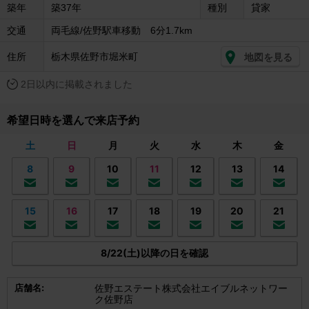
築年
築37年
種別
貸家
交通
両毛線/佐野駅車移動 6分1.7km
住所
栃木県佐野市堀米町
地図を見る
2日以内に掲載されました
希望日時を選んで来店予約
土
日
月
火
水
木
金
8
9
10
11
12
13
14
15
16
17
18
19
20
21
8/22(土)以降の日を確認
店舗名:
佐野エステート株式会社エイブルネットワー
ク佐野店