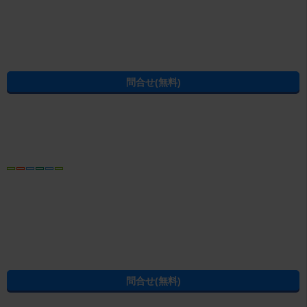
学生の一人暮らし向け賃貸！エイブル進学応援部
[PR]賃貸物件の疑問解決！教えてエイブルAGENT
[PR]賃貸生活の工夫を紹介！CHINTAI情報局
[PR]女性の賃貸生活を応援！Woman.CHINTAI