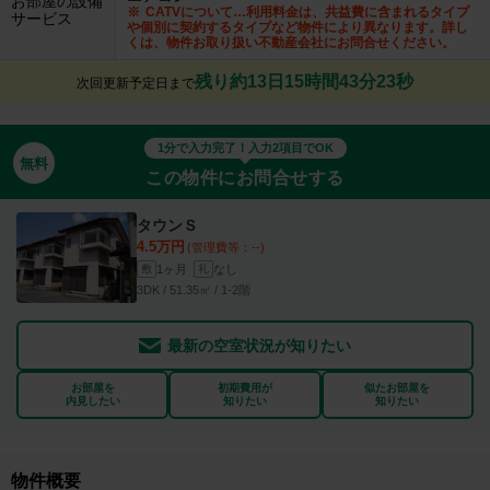
お部屋の設備
CATVについて…利用料金は、共益費に含まれるタイプ
サービス
や個別に契約するタイプなど物件により異なります。詳し
くは、物件お取り扱い不動産会社にお問合せください。
残り約13日15時間43分22秒
次回更新予定日まで
1分で入力完了！入力2項目でOK
無料
この物件にお問合せする
タウンＳ
4.5万円
(管理費等：--)
1ヶ月
なし
敷
礼
3DK / 51.35㎡ / 1-2階
最新の空室状況が知りたい
お部屋を
初期費用が
似たお部屋を
内見したい
知りたい
知りたい
物件概要