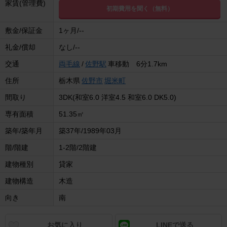
家賃(管理費)
初期費用を聞く（無料）
敷金/保証金
1ヶ月/--
礼金/償却
なし/--
交通
両毛線
/
佐野駅
車移動 6分1.7km
住所
栃木県
佐野市
堀米町
間取り
3DK(和室6.0 洋室4.5 和室6.0 DK5.0)
専有面積
51.35㎡
築年/築年月
築37年/1989年03月
階/階建
1-2階/2階建
建物種別
貸家
建物構造
木造
向き
南
お気に入り
LINEで送る