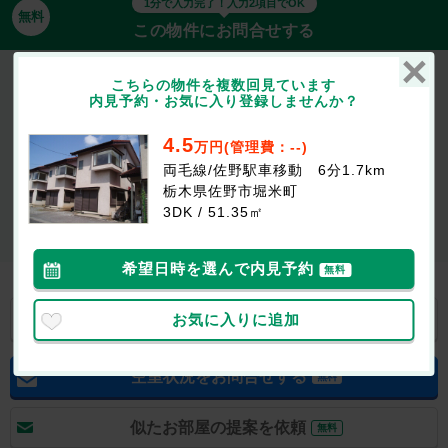
1分で入力完了！入力2項目でOK
無料
この物件にお問合せする
タウンＳ
こちらの物件を複数回見ています
4.5万円
(管理費等：--)
内見予約・お気に入り登録しませんか？
1ヶ月
なし
敷
礼
3DK / 51.35㎡ / 1-2階
4.5
万円(管理費：--)
両毛線/佐野駅車移動 6分1.7km
最新の空室状況が知りたい
栃木県佐野市堀米町
3DK / 51.35㎡
お部屋を
初期費用が
似たお部屋を
内見したい
知りたい
知りたい
希望日時を選んで内見予約
無料
お気に入りに追加
お気に入り
LINEで送る
空室状況をお問合せする
無料
似たお部屋の提案を依頼
無料