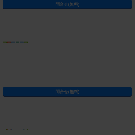
営業時間
09:00～18:00 火曜・水曜定休
免許番号
栃木県知事免許（5）第4435号
電話番号
0283-21-6600
内見予約する
無料
電話でお問合せ
おすすめ
電話ならやりとりがスムーズです
お電話をおかけの際は、お問合せ番号
C03000010-00000099115
をお控え
の上、お電話ください
東北自動車道より1㎞の佐野新都市内にあり、近隣には佐野プレミアムアウ
トレット・イオン佐野新都市SC・佐野短期大学・佐野工業団地がありま
す。当店では人気の佐野新都市エリアをはじめ佐野市全域・岩舟町・藤岡
続きを読む
町の物件を取り揃えております。お近くにお買い物の際、またはお仕事の
お帰りにぜひお立ち寄り下さい。スタッフ一同心よりお待ち申し上げてお
ります。