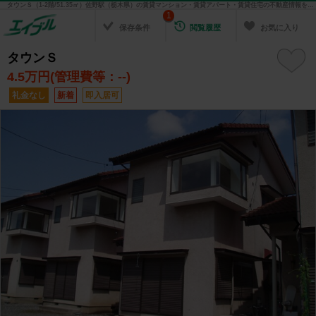
タウンＳ（1-2階/51.35㎡）佐野駅（栃木県）の賃貸マンション・賃貸アパート・賃貸住宅の不動産情報を検索！ 不動産賃貸の物件探しは、お部屋探しのエイブル
1
保存条件
閲覧履歴
お気に入り
タウンＳ
4.5
万円(管理費等：--)
礼金なし
新着
即入居可