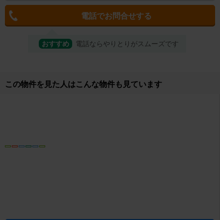
電話でお問合せする
おすすめ
電話ならやりとりがスムーズです
取り扱い店舗
佐野エステート株式会社 エイブルネットワーク佐野店
所在地
栃木県佐野市鐙塚町 45-1イーストコア101