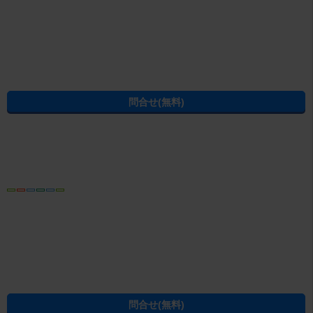
この物件の情報から賃貸物件を探し直す
駅・沿線から賃貸マンション・賃貸アパートを探す
佐野駅
(
両毛線
)
住所から賃貸マンション・賃貸アパートを探す
佐野市
堀米町
この物件にある設備・特徴から佐野市の賃貸物件を探す
佐野市の木造
佐野市の即入居可
佐野市の2階以上
佐野市の家賃5万円以下
佐野市のファミリー向け
佐野市の1階
佐野市の駐車場付き
佐野市の戸建て
佐野市の新築・築浅
佐野市の一戸建て
条件を指定して佐野市の賃貸物件を探し直す
建物種別から佐野市の賃貸物件を探す
佐野市の賃貸アパート
佐野市の賃貸マンション
佐野市の賃貸一戸建て