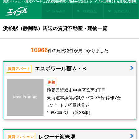
賃貸マンション・賃貸アパートなど浜松駅(静岡県)の過去から現在までエイブルに掲載された賃貸住宅情報・建物情報を検索！不動産賃貸を探すなら、お部屋探しのエイブル
保存条件
検索履歴
お気に入り
浜松駅（静岡県）周辺の賃貸不動産・建物一覧
10966
件の建物物件が見つかりました
エスポワール葵Ａ・B
賃貸アパート
新着
静岡県浜松市中央区葵西3丁目
東海道本線/浜松駅/ バス:35分:停歩7分
アパート / 軽量鉄骨造
1988年03月（築38年）
レジーナ海老塚
賃貸マンション