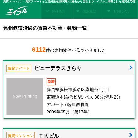
賃貸マンション・賃貸アパートなど遠州鉄道(静岡県)の過去から現在までエイブルに掲載された賃貸住宅情報・建物情報を検索！不動産賃貸を探すなら、お部屋探しのエイブル
保存条件
検索履歴
お気に入り
遠州鉄道沿線の賃貸不動産・建物一覧
6112
件の建物物件が見つかりました
ビューテラスきらり
賃貸アパート
新着
静岡県浜松市浜名区染地台2丁目
東海道本線/浜松駅/ バス:38分:停歩2分
アパート / 軽量鉄骨造
2009年05月（築17年）
ＴＫビル
賃貸マンション