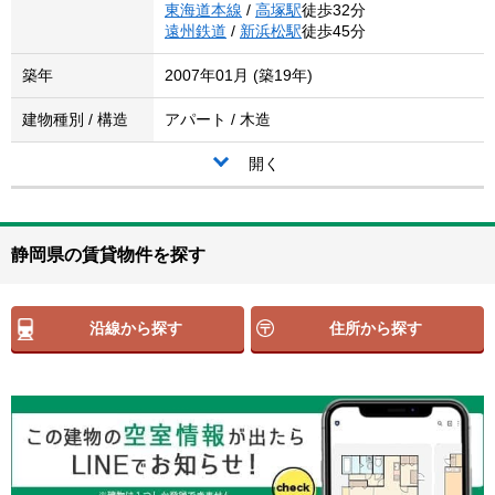
東海道本線
/
高塚駅
徒歩32分
遠州鉄道
/
新浜松駅
徒歩45分
築年
2007年01月 (築19年)
建物種別 / 構造
アパート / 木造
開く
静岡県の賃貸物件を探す
沿線から探す
住所から探す