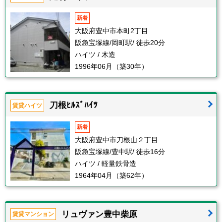
新着
大阪府豊中市本町2丁目
阪急宝塚線/岡町駅/ 徒歩20分
ハイツ / 木造
1996年06月（築30年）
刀根ﾋﾙｽﾞﾊｲﾂ
賃貸ハイツ
新着
大阪府豊中市刀根山２丁目
阪急宝塚線/豊中駅/ 徒歩16分
ハイツ / 軽量鉄骨造
1964年04月（築62年）
リュヴァン豊中柴原
賃貸マンション