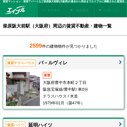
賃貸マンション・賃貸アパートなど柴原阪大前駅(大阪府)の過去から現在までエイブルに掲載された賃貸住宅情報・建物情報を検索！不動産賃貸を探すなら、お部屋探しのエイブル
保存条件
検索履歴
お気に入り
柴原阪大前駅（大阪府）周辺の賃貸不動産・建物一覧
2599
件の建物物件が見つかりました
パ－ルヴィレ
賃貸テラスハウス
新着
大阪府豊中市本町２丁目
阪急宝塚線/豊中駅/ 車0分
テラスハウス / 木造
1979年01月（築47年）
延明ハイツ
賃貸ハイツ