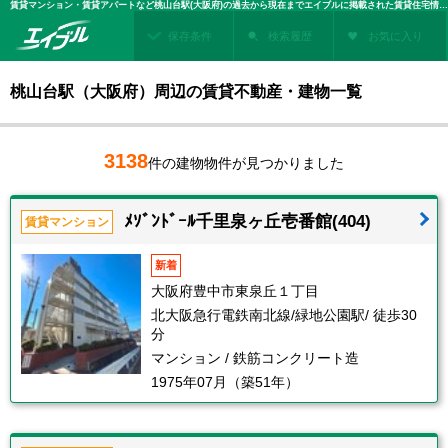
賃貸マンション・賃貸アパートなど桃山台駅(大阪府)の過去から現在までエイブルに掲載された賃貸住宅情報・建物情報を検索！不動産賃貸を探すなら、お部屋探しのエイブル
保存条件
検索履歴
お気に入り
桃山台駅（大阪府）周辺の賃貸不動産・建物一覧
3138
件の建物物件が見つかりました
ﾒｿﾞﾝﾄﾞｰﾙ千里泉ヶ丘壱番館(404)
賃貸マンション
新着
大阪府豊中市東泉丘１丁目
北大阪急行電鉄南北線/緑地公園駅/ 徒歩30
分
マンション / 鉄筋コンクリート造
1975年07月（築51年）