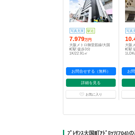
写真充実
駅近
写真
7.979
10.
万円
大阪メトロ御堂筋線/大国
大阪
町駅 徒歩3分
町駅 
1K/22.91㎡
1LDK
お問合せする（無料）
お問
詳細を見る
お気に入り
ﾌﾟﾚｻﾝｽ大国町ｱﾄﾞﾛｯｿ(70