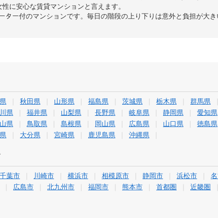
女性に安心な賃貸マンションと言えます。
04)はエレベーター付のマンションです。毎日の階段の上り下りは意外と負担が
県
秋田県
山形県
福島県
茨城県
栃木県
群馬県
川県
福井県
山梨県
長野県
岐阜県
静岡県
愛知県
山県
鳥取県
島根県
岡山県
広島県
山口県
徳島県
県
大分県
宮崎県
鹿児島県
沖縄県
す
千葉市
川崎市
横浜市
相模原市
静岡市
浜松市
名
広島市
北九州市
福岡市
熊本市
首都圏
近畿圏