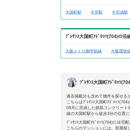
大国町駅
今宮駅
今宮戎駅
ﾌﾟﾚｻﾝｽ大国町ｱﾄﾞﾛｯｿ(70
大阪メトロ御堂筋線
大阪環状
ﾌﾟﾚｻﾝｽ大国町ｱﾄﾞﾛｯｿ(7
過去掲載分も含めて物件を探せる
こちらはﾌﾟﾚｻﾝｽ大国町ｱﾄﾞﾛｯｿ(
09月に完成した鉄筋コンクリー
線の大国町駅から徒歩3分の位置
ﾌﾟﾚｻﾝｽ大国町ｱﾄﾞﾛｯｿ(70
こちらのマンションには、部屋探しで