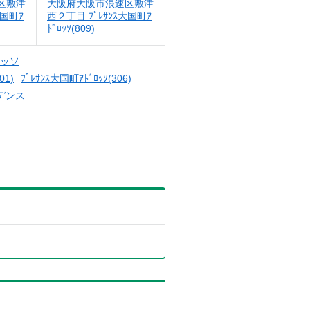
区敷津
大阪府大阪市浪速区敷津
大国町ｱ
西２丁目 ﾌﾟﾚｻﾝｽ大国町ｱ
ﾄﾞﾛｯｿ(809)
ッソ
01)
ﾌﾟﾚｻﾝｽ大国町ｱﾄﾞﾛｯｿ(306)
デンス