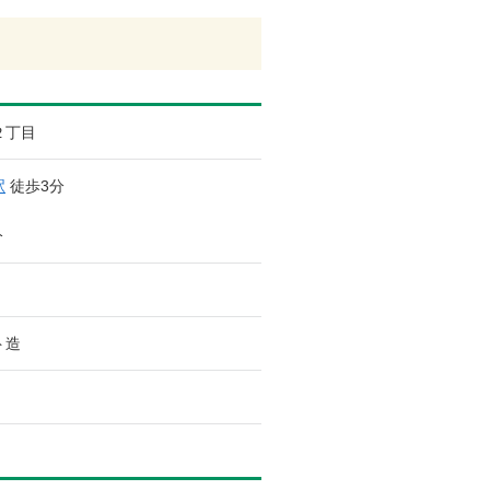
２丁目
駅
徒歩3分
分
ト造