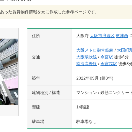
あった賃貸物件情報を元に作成した参考ページです。
住所
大阪府
大阪市浪速区
敷津西
大阪メトロ御堂筋線
/
大国町
交通
大阪環状線
/
今宮駅
徒歩6分
南海高野線
/
今宮戎駅
徒歩8
築年
2022年09月 (築3年)
建物種別 / 構造
マンション / 鉄筋コンクリー
階建
14階建
駐車場
駐車場なし