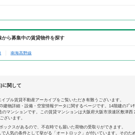
4)の沿線から募集中の賃貸物件を探す
線
南海高野線
04)に関して
エイブル賃貸不動産アーカイブをご覧いただき有難うございます。
704)の建物詳細・設備・空室情報データに関するページです。14階建のﾌﾟﾚｻﾝｽ大
ト造のマンションです。この賃貸マンションは大阪府大阪市浪速区敷津西
にございます。
4)には宅配ボックスがあるので、不在時でも届いた荷物の受取りができます。
人気の条件として挙がる「オートロック」が付いています。そのため、ﾌﾟﾚｻﾝ