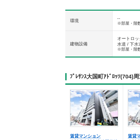
--
環境
※部屋・階
オートロック
建物設備
水道 / 下水
※部屋・階
ﾌﾟﾚｻﾝｽ大国町ｱﾄﾞﾛｯｿ(
賃貸マンション
賃貸