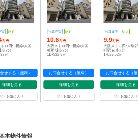
充実
駅近
写真充実
駅近
写真充実
駅近
4
10.6
9.9
万円
万円
万円
メトロ四つ橋線/大国
大阪メトロ四つ橋線/大国
大阪メトロ四つ橋線
徒歩2分
町駅 徒歩2分
町駅 徒歩2分
/33㎡
1DK/32.9㎡
1R/29.52㎡
合せする（無料）
お問合せする（無料）
お問合せする（無
詳細を見る
詳細を見る
詳細を見る
お気に入り
お気に入り
お気に入り
4)の基本物件情報