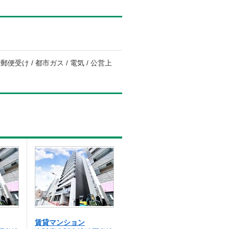
便受け / 都市ガス / 電気 / 公営上
賃貸マンション