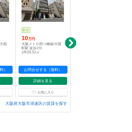
駅近
写真充実
駅近
10
10.1
万円
万円
/大国
大阪メトロ四つ橋線/大国
大阪メトロ四つ橋線/大国
町駅 徒歩2分
町駅 徒歩2分
1R/29.52㎡
1R/29.52㎡
料）
お問合せする（無料）
お問合せする（無料）
詳細を見る
詳細を見る
お気に入り
お気に入り
大阪府大阪市浪速区の賃貸を探す