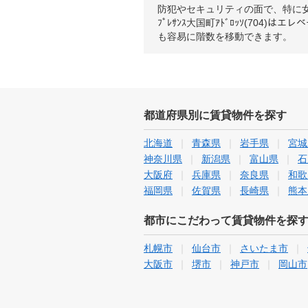
防犯やセキュリティの面で、特に
ﾌﾟﾚｻﾝｽ大国町ｱﾄﾞﾛｯｿ(7
も容易に階数を移動できます。
都道府県別に賃貸物件を探す
北海道
青森県
岩手県
宮城
神奈川県
新潟県
富山県
石
大阪府
兵庫県
奈良県
和歌
福岡県
佐賀県
長崎県
熊本
都市にこだわって賃貸物件を探
札幌市
仙台市
さいたま市
大阪市
堺市
神戸市
岡山市