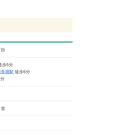
丁目
徒歩5分
西長堀駅
徒歩6分
8分
ト造