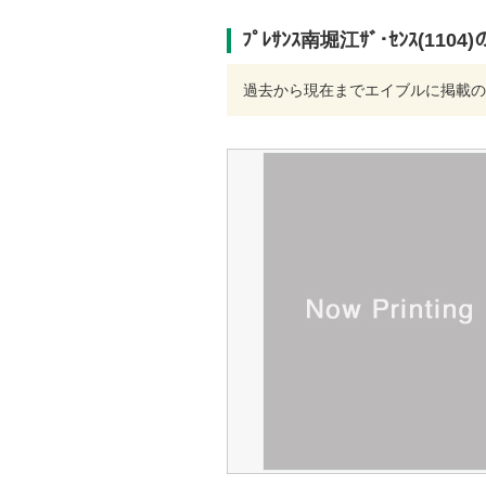
ﾌﾟﾚｻﾝｽ南堀江ｻﾞ･ｾﾝｽ(11
過去から現在までエイブルに掲載の