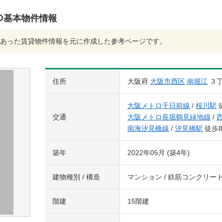
04)の基本物件情報
あった賃貸物件情報を元に作成した参考ページです。
住所
大阪府
大阪市西区
南堀江
３
大阪メトロ千日前線
/
桜川駅
交通
大阪メトロ長堀鶴見緑地線
/
南海汐見橋線
/
汐見橋駅
徒歩
築年
2022年05月 (築4年)
建物種別 / 構造
マンション / 鉄筋コンクリー
階建
15階建