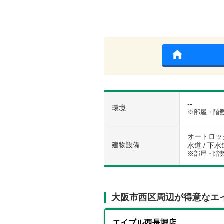
--
環境
※部屋・階
オートロック
建物設備
水道 / 下水
※部屋・階
大阪市西区周辺が得意なエ
エイブル西長堀店