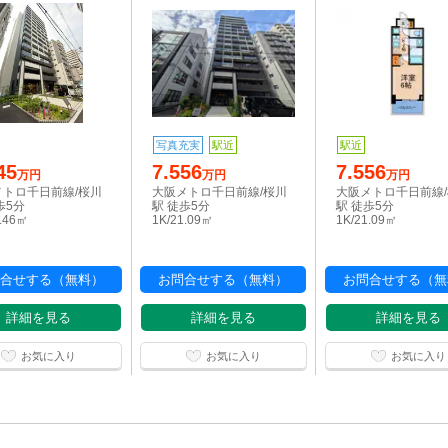
写真充実
駅近
駅近
45
7.556
7.556
万円
万円
万円
メトロ千日前線/桜川
大阪メトロ千日前線/桜川
大阪メトロ千日前線
歩5分
駅 徒歩5分
駅 徒歩5分
1.46㎡
1K/21.09㎡
1K/21.09㎡
合せする（無料）
お問合せする（無料）
お問合せする（無
詳細を見る
詳細を見る
詳細を見る
お気に入り
お気に入り
お気に入り