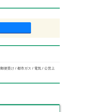
便受け / 都市ガス / 電気 / 公営上