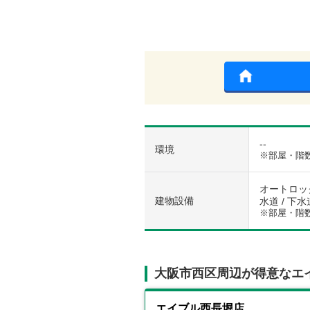
--
環境
※部屋・階
オートロック
建物設備
水道 / 下水
※部屋・階
大阪市西区周辺が得意なエ
エイブル西長堀店