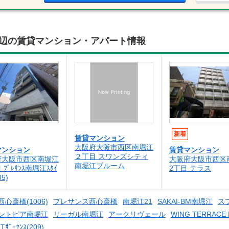
403)周辺の賃貸マンション・アパート情報
新着
賃貸マンション
大阪府大阪市西区南堀江
マンション
賃貸マンション
２丁目 スワンズシティ
府大阪市西区南堀江
大阪府大阪市西区
南堀江ブルーム
ﾌﾟﾚｻﾝｽ南堀江ｽﾀｲ
2丁目 テラス
05)
心斎橋(1006)
プレサンス西心斎橋
南堀江21
SAKAI-BM南堀江
ス
ントピア南堀江
リーガル南堀江
アークリヴェール
WING TERRACE 
ｻﾞ･ｾﾝｽ(209)