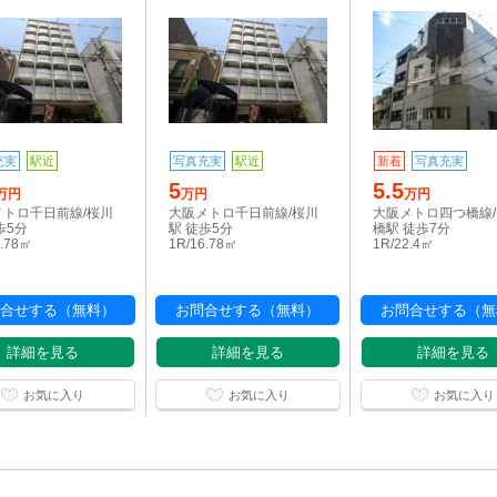
充実
駅近
写真充実
駅近
新着
写真充実
5
5.5
万円
万円
万円
メトロ千日前線/桜川
大阪メトロ千日前線/桜川
大阪メトロ四つ橋線
歩5分
駅 徒歩5分
橋駅 徒歩7分
6.78㎡
1R/16.78㎡
1R/22.4㎡
合せする（無料）
お問合せする（無料）
お問合せする（無
詳細を見る
詳細を見る
詳細を見る
お気に入り
お気に入り
お気に入り