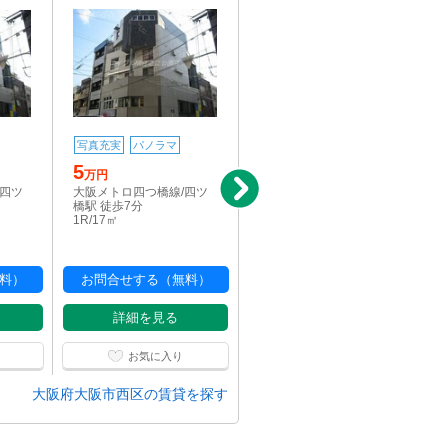
写真充実
パノラマ
写真充実
5
7.15
万円
万円
/四ツ
大阪メトロ四つ橋線/四ツ
大阪メトロ長堀鶴見緑地
橋駅 徒歩7分
線/西大橋駅 徒歩6分
1R/17㎡
1K/21.61㎡
料）
お問合せする（無料）
お問合せする（無料）
詳細を見る
詳細を見る
お気に入り
お気に入り
大阪府大阪市西区の賃貸を探す