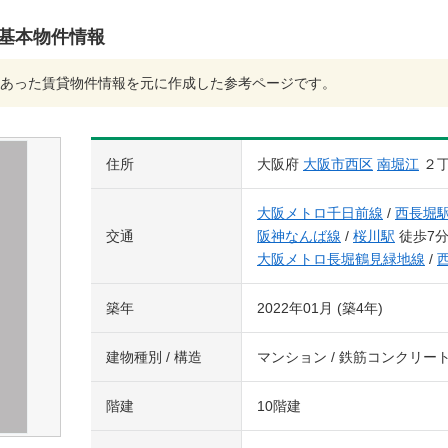
3)の基本物件情報
あった賃貸物件情報を元に作成した参考ページです。
住所
大阪府
大阪市西区
南堀江
２
大阪メトロ千日前線
/
西長堀
交通
阪神なんば線
/
桜川駅
徒歩7
大阪メトロ長堀鶴見緑地線
/
築年
2022年01月 (築4年)
建物種別 / 構造
マンション / 鉄筋コンクリー
階建
10階建