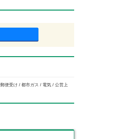
便受け / 都市ガス / 電気 / 公営上