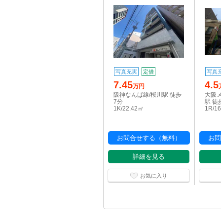
写真充実
定借
写真
7.45
4.5
万円
阪神なんば線/桜川駅 徒歩
大阪
7分
駅 徒
1K/22.42㎡
1R/1
お問合せする（無料）
お問
詳細を見る
お気に入り