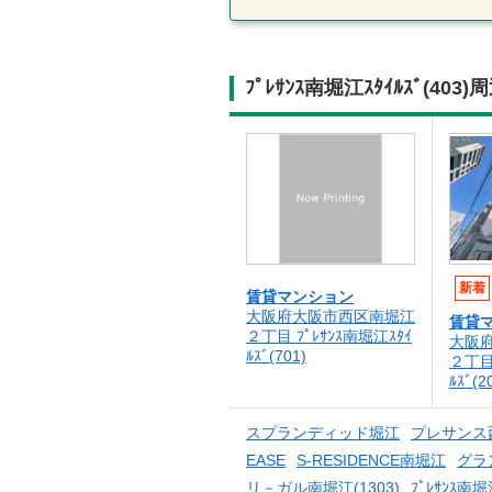
ﾌﾟﾚｻﾝｽ南堀江ｽﾀｲﾙｽﾞ(
新着
賃貸マンション
大阪府大阪市西区南堀江
賃貸
２丁目 ﾌﾟﾚｻﾝｽ南堀江ｽﾀｲ
大阪
ﾙｽﾞ(701)
２丁目 
ﾙｽﾞ(2
スプランディッド堀江
プレサンス西
EASE
S-RESIDENCE南堀江
グラ
リ－ガル南堀江(1303)
ﾌﾟﾚｻﾝｽ南堀江