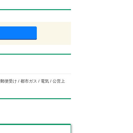
便受け / 都市ガス / 電気 / 公営上