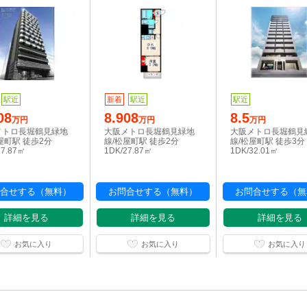
駅近
新着
駅近
駅近
08
8.908
8.5
万円
万円
万円
メトロ長堀鶴見緑地
大阪メトロ長堀鶴見緑地
大阪メトロ長堀鶴見
屋町駅 徒歩2分
線/松屋町駅 徒歩2分
線/松屋町駅 徒歩3分
27.87㎡
1DK/27.87㎡
1DK/32.01㎡
合せする（無料）
お問合せする（無料）
お問合せする（無
詳細を見る
詳細を見る
詳細を見る
お気に入り
お気に入り
お気に入り