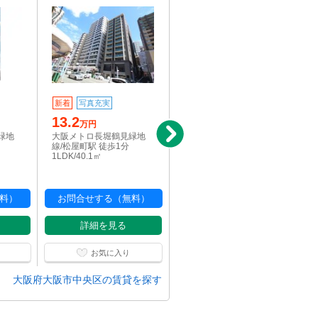
新着
写真充実
新着
写真充実
13.2
13.8
万円
万円
緑地
大阪メトロ長堀鶴見緑地
大阪メトロ長堀鶴見緑地
線/松屋町駅 徒歩1分
線/松屋町駅 徒歩1分
1LDK/40.1㎡
1LDK/39.99㎡
料）
お問合せする（無料）
お問合せする（無料）
詳細を見る
詳細を見る
お気に入り
お気に入り
大阪府大阪市中央区の賃貸を探す