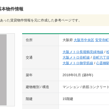
)の基本物件情報
あった賃貸物件情報を元に作成した参考ページです。
住所
大阪府
大阪市中央区
安堂寺町
大阪メトロ長堀鶴見緑地線
/
交通
大阪メトロ谷町線
/
谷町六丁
大阪メトロ御堂筋線
/
心斎橋
築年
2018年01月 (築8年)
建物種別 / 構造
マンション / 鉄筋コンクリー
階建
15階建