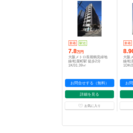
新着
駅近
新着
7.8
8.9
万円
大阪メトロ長堀鶴見緑地
大阪
線/松屋町駅 徒歩2分
線/松
1K/31.39㎡
1DK/
お問合せする（無料）
お問
詳細を見る
お気に入り