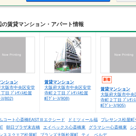
07)周辺の賃貸マンション・アパート情報
新着
マンション
賃貸マンション
府大阪市中央区安堂
大阪府大阪市中央区安堂
賃貸マンション
丁目 ﾌﾟﾚｻﾝｽ松屋
寺町２丁目 ﾌﾟﾚｻﾝｽ松屋
大阪府大阪市中央
ｽ(802)
町ｸﾞﾚｰｽ(908)
寺町２丁目 ﾌﾟﾚｻﾝ
町ｸﾞﾚｰｽ(905)
ムコート心斎橋EASTⅢエクシード
ドミツィール福
プレサンス松屋町
町
朝日プラザ末吉橋
エイペックス心斎橋東
グラマシー心斎橋東
シ
ンススクエア松屋町
ブランズ大阪松屋町
ティ ベルデ