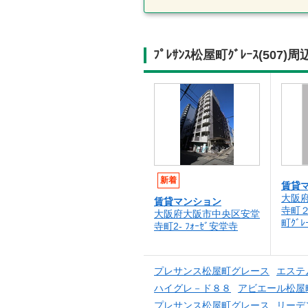
ﾌﾟﾚｻﾝｽ松屋町ｸﾞﾚｰｽ(5
新着
賃貸
大阪
賃貸マンション
寺町２
大阪府大阪市中央区安堂
町ｸﾞﾚｰ
寺町2- ﾌｫｰｾﾞ安堂寺
プレサンス松屋町グレース
エステ
ハイグレ－ド８８
アビエール松屋
プレサンス松屋町グレース
リーデ