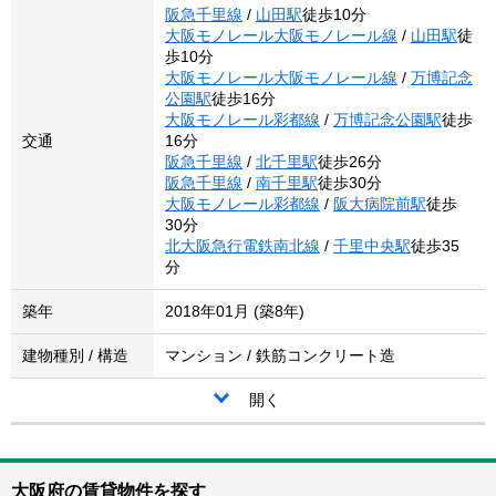
阪急千里線
/
山田駅
徒歩10分
大阪モノレール大阪モノレール線
/
山田駅
徒
歩10分
大阪モノレール大阪モノレール線
/
万博記念
公園駅
徒歩16分
大阪モノレール彩都線
/
万博記念公園駅
徒歩
交通
16分
阪急千里線
/
北千里駅
徒歩26分
阪急千里線
/
南千里駅
徒歩30分
大阪モノレール彩都線
/
阪大病院前駅
徒歩
30分
北大阪急行電鉄南北線
/
千里中央駅
徒歩35
分
築年
2018年01月 (築8年)
建物種別 / 構造
マンション / 鉄筋コンクリート造
開く
大阪府の賃貸物件を探す