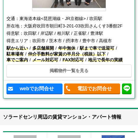
交通：
東海道本線<琵琶湖線・JR京都線> / 吹田駅
所在地：
大阪府吹田市朝日町3-201-03吹田さんくす3番館2F
得意駅：
吹田駅 / 岸辺駅 / 相川駅 / 正雀駅 / 豊津駅
得意エリア：
吹田市 / 茨木市 / 摂津市 / 豊中市 / 高槻市
駅から近い
多店舗展開
年中無休
駅まで車で送迎可
駐車場有
仲介手数料が家賃の半月分（税抜）以下
車でご案内
メール対応可
FAX対応可
地元で長年の実績
掲載物件一覧を見る
webでお問合せ
電話でお問合せ
ソラードセンリ周辺の賃貸マンション・アパート情報