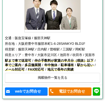
交通：
阪急宝塚線 / 服部天神駅
所在地：
大阪府豊中市服部本町1-6-28SANKYO BLD1F
得意駅：
服部天神駅 / 庄内駅 / 曽根駅 / 三国駅 / 岡町駅
得意エリア：
豊中市 / 大阪市淀川区 / 池田市 / 吹田市 / 箕面市
駅まで車で送迎可
仲介手数料が家賃の半月分（税抜）以下
車でご案内
多店舗展開
年中無休
駐車場有
駅から近い
メール対応可
FAX対応可
地元で長年の実績
掲載物件一覧を見る
webでお問合せ
電話でお問合せ