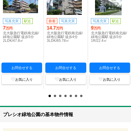
写真充実
駅近
新着
写真充実
写真充実
駅近
7
14.7
9
万円
万円
万円
北大阪急行電鉄南北線/
北大阪急行電鉄南北線/
北大阪急行電鉄南北線/
緑地公園駅 徒歩5分
緑地公園駅 徒歩4分
緑地公園駅 徒歩5分
2LDK/47.8㎡
3LDK/65.78㎡
1R/22.4㎡
お問合せする
お問合せする
お問合せする
お気に入り
お気に入り
お気に入り
プレシオ緑地公園の基本物件情報