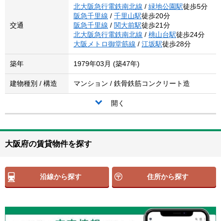
北大阪急行電鉄南北線
/
緑地公園駅
徒歩5分
阪急千里線
/
千里山駅
徒歩20分
交通
阪急千里線
/
関大前駅
徒歩21分
北大阪急行電鉄南北線
/
桃山台駅
徒歩24分
大阪メトロ御堂筋線
/
江坂駅
徒歩28分
築年
1979年03月 (築47年)
建物種別 / 構造
マンション / 鉄骨鉄筋コンクリート造
開く
大阪府の賃貸物件を探す
沿線から探す
住所から探す