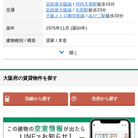
近鉄南大阪線
/
河内天美駅
徒歩15分
交通
近鉄南大阪線
/
矢田駅
徒歩23分
大阪メトロ御堂筋線
/
あびこ駅
徒歩33分
築年
1975年11月 (築50年)
建物種別 / 構造
貸家 / 木造
開く
大阪府の賃貸物件を探す
沿線から探す
住所から探す