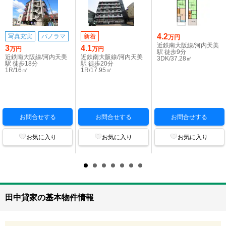
4.2
写真充実
パノラマ
新着
万円
近鉄南大阪線/河内天美
3
4.1
万円
万円
駅 徒歩9分
近鉄南大阪線/河内天美
近鉄南大阪線/河内天美
3DK/37.28㎡
駅 徒歩18分
駅 徒歩20分
1R/16㎡
1R/17.95㎡
お問合せする
お問合せする
お問合せする
お気に入り
お気に入り
お気に入り
田中貸家の基本物件情報