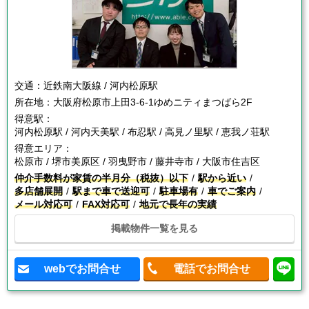
交通：
近鉄南大阪線 / 河内松原駅
所在地：
大阪府松原市上田3-6-1ゆめニティまつばら2F
得意駅：
河内松原駅 / 河内天美駅 / 布忍駅 / 高見ノ里駅 / 恵我ノ荘駅
得意エリア：
松原市 / 堺市美原区 / 羽曳野市 / 藤井寺市 / 大阪市住吉区
仲介手数料が家賃の半月分（税抜）以下
駅から近い
多店舗展開
駅まで車で送迎可
駐車場有
車でご案内
メール対応可
FAX対応可
地元で長年の実績
掲載物件一覧を見る
webでお問合せ
電話でお問合せ