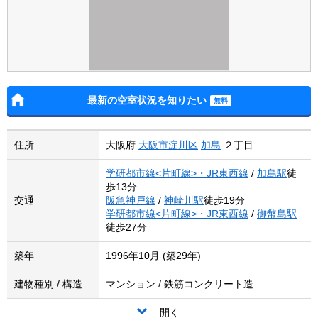
最新の空室状況を知りたい
住所
大阪府
大阪市淀川区
加島
２丁目
学研都市線<片町線>・JR東西線
/
加島駅
徒
歩13分
交通
阪急神戸線
/
神崎川駅
徒歩19分
学研都市線<片町線>・JR東西線
/
御幣島駅
徒歩27分
築年
1996年10月 (築29年)
建物種別 / 構造
マンション / 鉄筋コンクリート造
開く