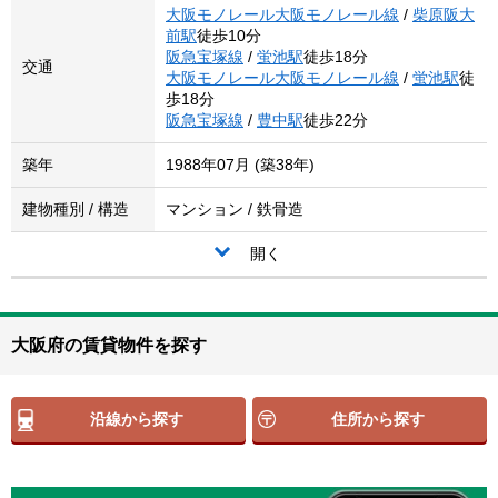
大阪モノレール大阪モノレール線
/
柴原阪大
前駅
徒歩10分
阪急宝塚線
/
蛍池駅
徒歩18分
交通
大阪モノレール大阪モノレール線
/
蛍池駅
徒
歩18分
阪急宝塚線
/
豊中駅
徒歩22分
築年
1988年07月 (築38年)
建物種別 / 構造
マンション / 鉄骨造
開く
大阪府の賃貸物件を探す
沿線から探す
住所から探す