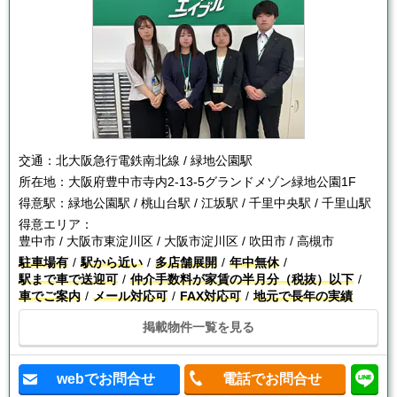
交通：
北大阪急行電鉄南北線 / 緑地公園駅
所在地：
大阪府豊中市寺内2-13-5グランドメゾン緑地公園1F
得意駅：
緑地公園駅 / 桃山台駅 / 江坂駅 / 千里中央駅 / 千里山駅
得意エリア：
豊中市 / 大阪市東淀川区 / 大阪市淀川区 / 吹田市 / 高槻市
駐車場有
駅から近い
多店舗展開
年中無休
駅まで車で送迎可
仲介手数料が家賃の半月分（税抜）以下
車でご案内
メール対応可
FAX対応可
地元で長年の実績
掲載物件一覧を見る
webでお問合せ
電話でお問合せ