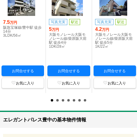
7.5
写真充実
駅近
写真充実
駅近
万円
阪急宝塚線/豊中駅 徒歩
5
4.2
万円
万円
14分
大阪モノレール大阪モ
大阪モノレール大阪モ
3LDK/56㎡
ノレール線/柴原阪大前
ノレール線/柴原阪大前
駅 徒歩4分
駅 徒歩5分
1DK/28㎡
1K/22㎡
お問合せする
お問合せする
お問合せする
お気に入り
お気に入り
お気に入り
エレガントパレス豊中の基本物件情報