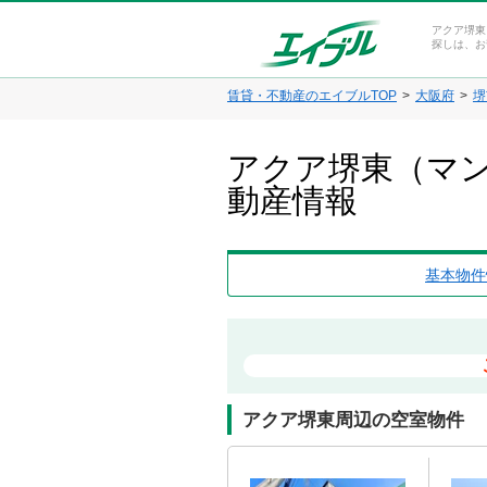
アクア堺東
探しは、お
賃貸・不動産のエイブルTOP
大阪府
堺
アクア堺東（マン
動産情報
基本物件
アクア堺東周辺の空室物件