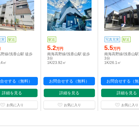
充実
駅近
駅近
写真充実
駅近
5.2
5.5
円
万円
万円
野線/浅香山駅 徒歩
南海高野線/浅香山駅 徒歩
南海高野線/浅香山駅
3分
3分
9.4㎡
1K/23.92㎡
1K/26.1㎡
合せする（無料）
お問合せする（無料）
お問合せする（無
詳細を見る
詳細を見る
詳細を見る
お気に入り
お気に入り
お気に入り