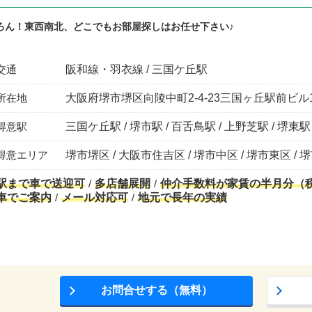
ろん！東西南北、どこでもお部屋探しはお任せ下さい♪
交通
阪和線・羽衣線 / 三国ケ丘駅
所在地
大阪府堺市堺区向陵中町2-4-23三国ヶ丘駅前ビル
得意駅
三国ケ丘駅 / 堺市駅 / 百舌鳥駅 / 上野芝駅 / 堺東駅
得意エリア
堺市堺区 / 大阪市住吉区 / 堺市中区 / 堺市東区 / 
駅まで車で送迎可
多店舗展開
仲介手数料が家賃の半月分（
車でご案内
メール対応可
地元で長年の実績
お問合せする（無料）