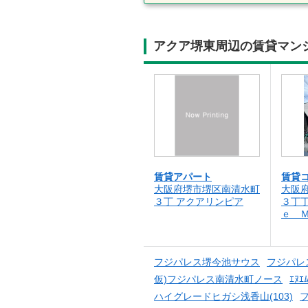
アクア堺東周辺の賃貸マン
賃貸アパート
賃貸
大阪府堺市堺区南清水町
大阪
３丁 アクアリンピア
３丁丁
ｅ 
フジパレス堺今池サウス
フジパレ
仮)フジパレス南清水町ノース
ｴﾇｴ
ハイグレードヒガシ浅香山(103)