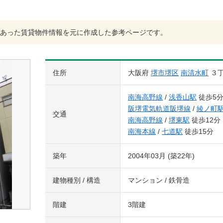
あった賃貸物件情報を元に作成した参考ページです。
住所
大阪府
堺市堺区
南清水町
３
南海高野線
/
浅香山駅
徒歩5
阪堺電気軌道阪堺線
/
綾ノ町
交通
南海高野線
/
堺東駅
徒歩12分
南海本線
/
七道駅
徒歩15分
築年
2004年03月 (築22年)
建物種別 / 構造
マンション / 鉄骨造
階建
3階建