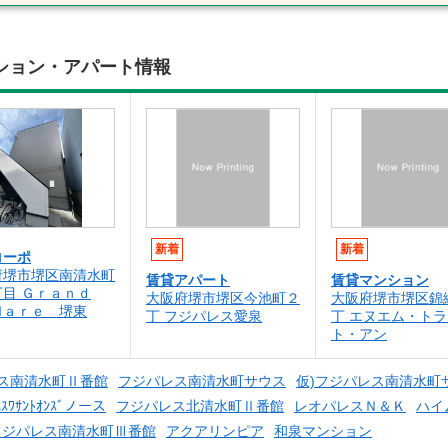
ション・アパート情報
新着
新着
コーポ
府堺市堺区南清水町
賃貸アパート
賃貸マンション
目 Ｇｒａｎｄ
大阪府堺市堺区今池町２
大阪府堺市堺区錦
Ｍａｒｅ 堺東
丁 フジパレス愛泉
丁 エヌエム・トラ
ト・アン
ス南清水町Ⅱ番館
フジパレス南清水町サウス
仮)フジパレス南清水町
ﾑｽﾜｻﾝﾄｵﾝｽﾞノース
フジパレス北清水町Ⅱ番館
レオパレスＮ＆Ｋ
ハイ
フジパレス南清水町Ⅲ番館
アクアリンピア
和泉マンション