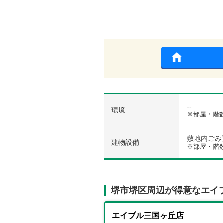
--
環境
※部屋・階
敷地内ごみ置き
建物設備
※部屋・階
堺市堺区周辺が得意なエイ
エイブル三国ヶ丘店