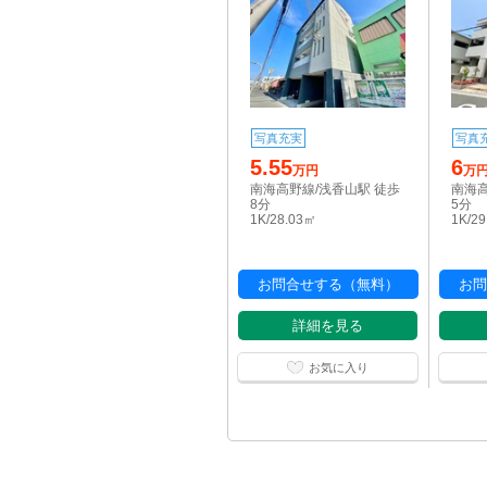
写真充実
写真
5.55
6
万円
万
南海高野線/浅香山駅 徒歩
南海高
8分
5分
1K/28.03㎡
1K/2
お問合せする（無料）
お問
詳細を見る
お気に入り