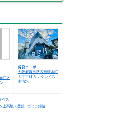
賃貸コーポ
大阪府堺市堺区南清水町
３丁丁目 サングレイス
綾町２
南清水
ン
サウス
ム上高地７番館
ヴィラ錦綾