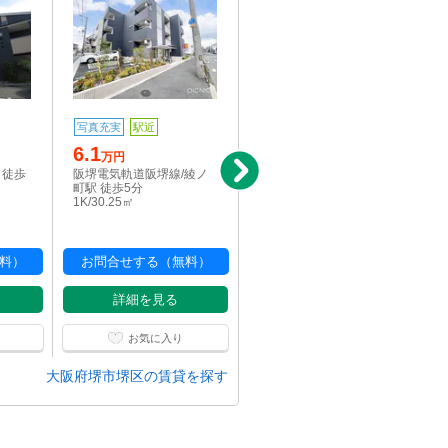
写真充実
駅近
新着
写真充実
6.1
6.1
万円
万円
 徒歩
阪堺電気軌道阪堺線/綾ノ
南海高野線/浅香山駅 徒歩
町駅 徒歩5分
9分
1K/30.25㎡
1K/27.62㎡
料）
お問合せする（無料）
お問合せする（無料）
詳細を見る
詳細を見る
お気に入り
お気に入り
大阪府堺市堺区の賃貸を探す