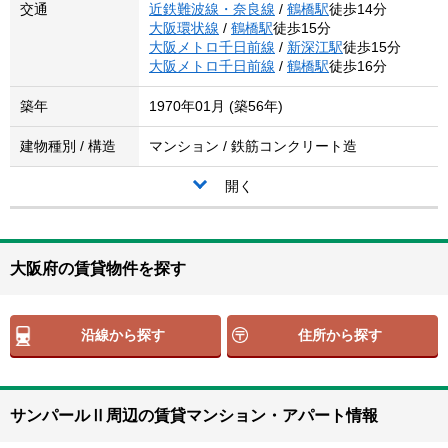
交通
近鉄難波線・奈良線
/
鶴橋駅
徒歩14分
大阪環状線
/
鶴橋駅
徒歩15分
大阪メトロ千日前線
/
新深江駅
徒歩15分
大阪メトロ千日前線
/
鶴橋駅
徒歩16分
築年
1970年01月 (築56年)
建物種別 / 構造
マンション / 鉄筋コンクリート造
開く
大阪府の賃貸物件を探す
沿線から探す
住所から探す
サンパールⅡ周辺の賃貸マンション・アパート情報