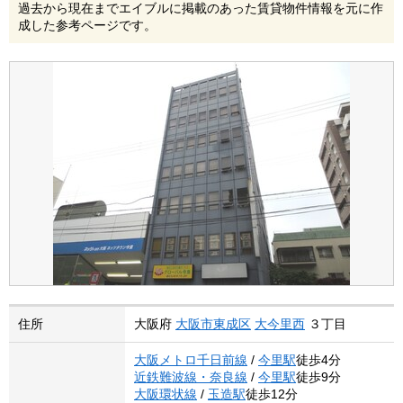
過去から現在までエイブルに掲載のあった賃貸物件情報を元に作
成した参考ページです。
住所
大阪府
大阪市東成区
大今里西
３丁目
大阪メトロ千日前線
/
今里駅
徒歩4分
近鉄難波線・奈良線
/
今里駅
徒歩9分
大阪環状線
/
玉造駅
徒歩12分