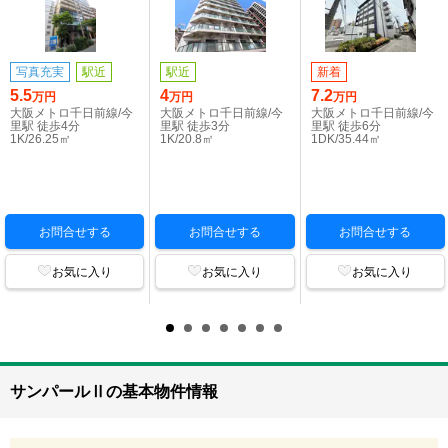
写真充実
駅近
駅近
新着
5.5
4
7.2
万円
万円
万円
大阪メトロ千日前線/今
大阪メトロ千日前線/今
大阪メトロ千日前線/今
里駅 徒歩4分
里駅 徒歩3分
里駅 徒歩6分
1K/26.25㎡
1K/20.8㎡
1DK/35.44㎡
お問合せする
お問合せする
お問合せする
お気に入り
お気に入り
お気に入り
サンパールⅡの基本物件情報