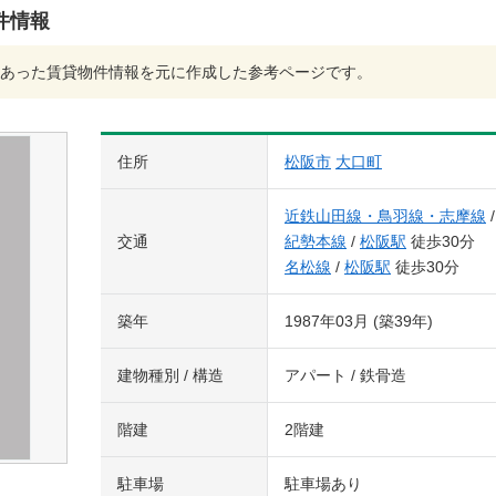
件情報
あった賃貸物件情報を元に作成した参考ページです。
住所
松阪市
大口町
近鉄山田線・鳥羽線・志摩線
交通
紀勢本線
/
松阪駅
徒歩30分
名松線
/
松阪駅
徒歩30分
築年
1987年03月 (築39年)
建物種別 / 構造
アパート / 鉄骨造
階建
2階建
駐車場
駐車場あり