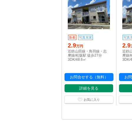
新着
写真充実
写真
2.9
2.9
万円
近鉄山田線・鳥羽線・志
近鉄
摩線/松阪駅 徒歩27分
摩線/
3DK/48.6㎡
3DK/
お問合せする（無料）
お問
詳細を見る
お気に入り