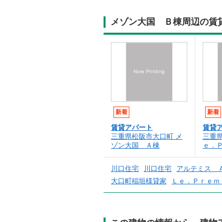
メゾン大国 Ｂ棟周辺の賃
新着
新着
賃貸アパート
賃貸
三重県松阪市大口町 メ
三重
ゾン大国 Ａ棟
ｅ．
川口住宅
川口住宅
アルテミス 
大口町稲垣様貸家
Ｌｅ．Ｐｒｅｍ