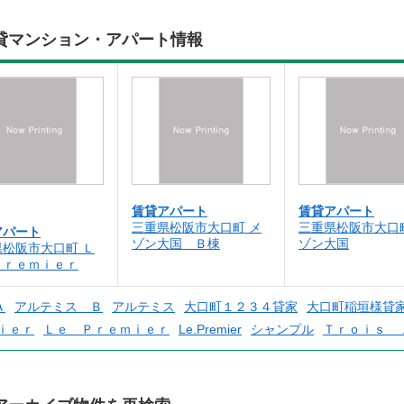
貸マンション・アパート情報
賃貸アパート
賃貸アパート
三重県松阪市大口町 メ
三重県松阪市大口
アパート
ゾン大国 Ｂ棟
ゾン大国
県松阪市大口町 Ｌ
Ｐｒｅｍｉｅｒ
Ａ
アルテミス Ｂ
アルテミス
大口町１２３４貸家
大口町稲垣様貸
ｉｅｒ
Ｌｅ Ｐｒｅｍｉｅｒ
Le.Premier
シャンプル
Ｔｒｏｉｓ 