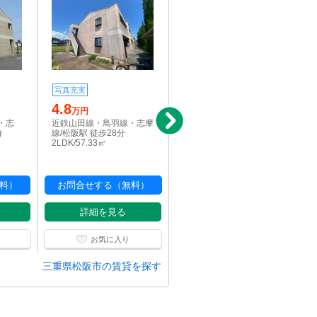
写真充実
写真充実
4.8
4.8
万円
万円
・志
近鉄山田線・鳥羽線・志摩
近鉄山田線・鳥羽線・志
分
線/松阪駅 徒歩28分
摩線/松阪駅 徒歩28分
2LDK/57.33㎡
2LDK/57.33㎡
料）
お問合せする（無料）
お問合せする（無料）
詳細を見る
詳細を見る
お気に入り
お気に入り
三重県松阪市の賃貸を探す