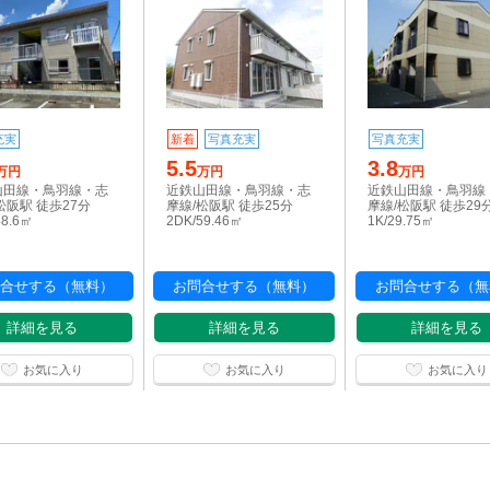
充実
新着
写真充実
写真充実
5.5
3.8
万円
万円
万円
山田線・鳥羽線・志
近鉄山田線・鳥羽線・志
近鉄山田線・鳥羽線
松阪駅 徒歩27分
摩線/松阪駅 徒歩25分
摩線/松阪駅 徒歩29
48.6㎡
2DK/59.46㎡
1K/29.75㎡
合せする（無料）
お問合せする（無料）
お問合せする（無
詳細を見る
詳細を見る
詳細を見る
お気に入り
お気に入り
お気に入り