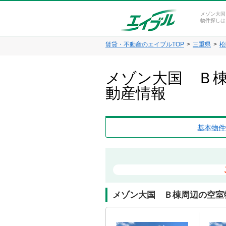
メゾン大国
物件探しは
賃貸・不動産のエイブルTOP
三重県
松
メゾン大国 Ｂ棟
動産情報
基本物件
メゾン大国 Ｂ棟周辺の空室