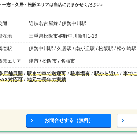
・一志・久居・松阪エリアは当店におまかせください♪
交通
近鉄名古屋線 / 伊勢中川駅
所在地
三重県松阪市嬉野中川新町1-13
得意駅
伊勢中川駅 / 久居駅 / 南が丘駅 / 松阪駅 / 松ケ崎駅
得意エリア
津市 / 松阪市 / 名張市
多店舗展開
駅まで車で送迎可
駐車場有
駅から近い
車で
FAX対応可
地元で長年の実績
お問合せする（無料）