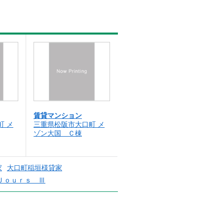
賃貸マンション
町 メ
三重県松阪市大口町 メ
ゾン大国 Ｃ棟
家
大口町稲垣様貸家
Ｊｏｕｒｓ Ⅲ