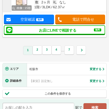
敷
2ヶ月
礼
なし
1階
3LDK
62.37㎡
画像 : 15枚
空室確認
電話で問合せ
無料
お店にLINEで相談する
無料
2
3
4
7
…
1
エリア
松阪市
変更する
詳細条件
【家賃】設定無し
変更する
この条件を保存する
駅で