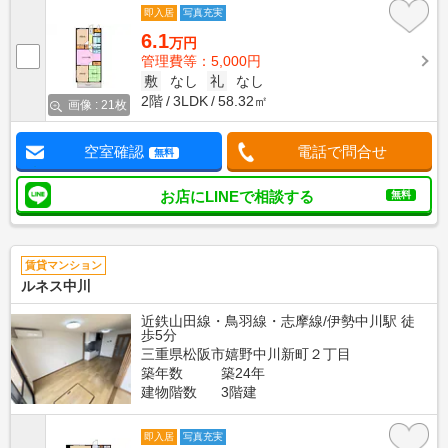
即入居
写真充実
6.1
万円
管理費等：5,000円
敷
なし
礼
なし
2階
3LDK
58.32㎡
画像 : 21枚
空室確認
電話で問合せ
無料
お店にLINEで相談する
無料
賃貸マンション
ルネス中川
近鉄山田線・鳥羽線・志摩線/伊勢中川駅 徒
歩5分
三重県松阪市嬉野中川新町２丁目
築年数
築24年
建物階数
3階建
即入居
写真充実