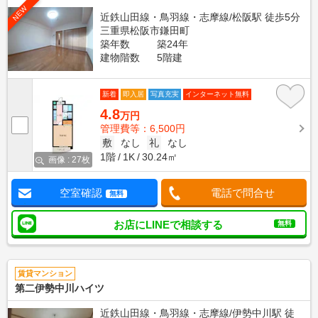
NEW
近鉄山田線・鳥羽線・志摩線/松阪駅 徒歩5分
三重県松阪市鎌田町
築年数
築24年
建物階数
5階建
新着
即入居
写真充実
インターネット無料
4.8
万円
管理費等：6,500円
敷
なし
礼
なし
1階
1K
30.24㎡
画像 : 27枚
空室確認
電話で問合せ
無料
お店にLINEで相談する
無料
賃貸マンション
第二伊勢中川ハイツ
近鉄山田線・鳥羽線・志摩線/伊勢中川駅 徒