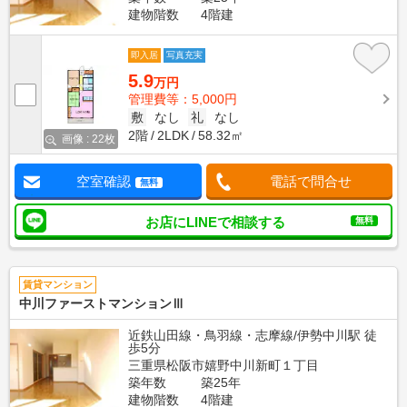
建物階数
4階建
即入居
写真充実
5.9
万円
管理費等：5,000円
敷
なし
礼
なし
2階
2LDK
58.32㎡
画像 : 22枚
空室確認
電話で問合せ
無料
お店にLINEで相談する
無料
賃貸マンション
中川ファーストマンションⅢ
近鉄山田線・鳥羽線・志摩線/伊勢中川駅 徒
歩5分
三重県松阪市嬉野中川新町１丁目
築年数
築25年
建物階数
4階建