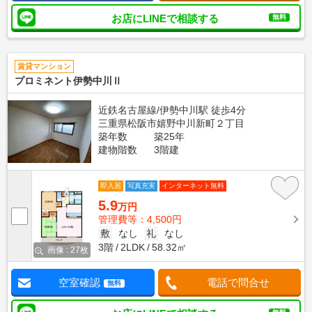
お店にLINEで相談する
無料
賃貸マンション
プロミネント伊勢中川Ⅱ
近鉄名古屋線/伊勢中川駅 徒歩4分
三重県松阪市嬉野中川新町２丁目
築年数
築25年
建物階数
3階建
即入居
写真充実
インターネット無料
5.9
万円
管理費等：4,500円
敷
なし
礼
なし
3階
2LDK
58.32㎡
画像 : 27枚
空室確認
電話で問合せ
無料