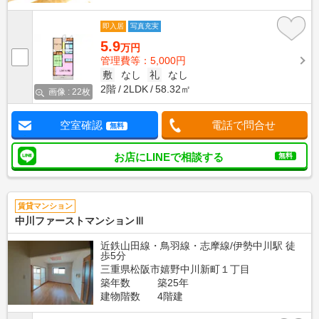
即入居
写真充実
5.9
万円
管理費等：5,000円
敷
なし
礼
なし
2階
2LDK
58.32㎡
画像 : 22枚
空室確認
電話で問合せ
無料
お店にLINEで相談する
無料
賃貸マンション
中川ファーストマンションⅢ
近鉄山田線・鳥羽線・志摩線/伊勢中川駅 徒
歩5分
三重県松阪市嬉野中川新町１丁目
築年数
築25年
建物階数
4階建