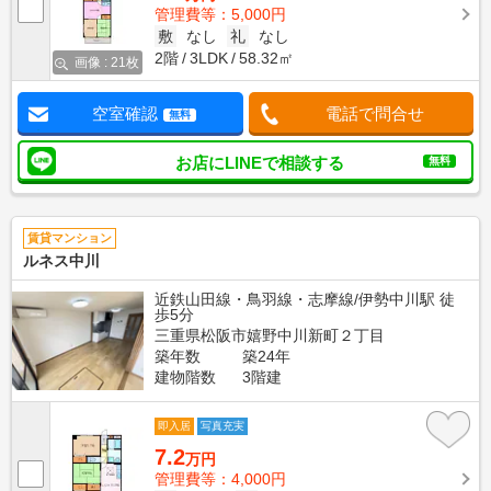
管理費等：5,000円
敷
なし
礼
なし
2階
3LDK
58.32㎡
画像 : 21枚
空室確認
電話で問合せ
無料
お店にLINEで相談する
無料
賃貸マンション
ルネス中川
近鉄山田線・鳥羽線・志摩線/伊勢中川駅 徒
歩5分
三重県松阪市嬉野中川新町２丁目
築年数
築24年
建物階数
3階建
即入居
写真充実
7.2
万円
管理費等：4,000円