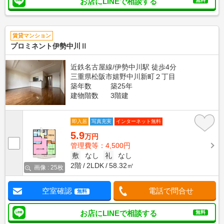
お店にLINEで相談する
無料
賃貸マンション
プロミネント伊勢中川Ⅱ
近鉄名古屋線/伊勢中川駅 徒歩4分
三重県松阪市嬉野中川新町２丁目
築年数
築25年
建物階数
3階建
即入居
写真充実
インターネット無料
5.9
万円
管理費等：4,500円
敷
なし
礼
なし
2階
2LDK
58.32㎡
画像 : 25枚
空室確認
電話で問合せ
無料
お店にLINEで相談する
無料