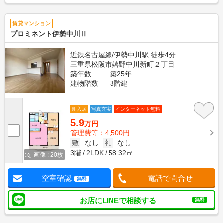
賃貸マンション
プロミネント伊勢中川Ⅱ
近鉄名古屋線/伊勢中川駅 徒歩4分
三重県松阪市嬉野中川新町２丁目
築年数
築25年
建物階数
3階建
即入居
写真充実
インターネット無料
5.9
万円
管理費等：4,500円
敷
なし
礼
なし
3階
2LDK
58.32㎡
画像 : 20枚
空室確認
電話で問合せ
無料
お店にLINEで相談する
無料