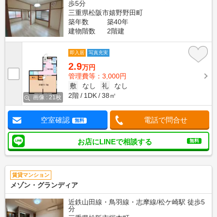
歩5分
三重県松阪市嬉野野田町
築年数
築40年
建物階数
2階建
即入居
写真充実
2.9
万円
管理費等：3,000円
敷
なし
礼
なし
2階
1DK
38㎡
画像 : 21枚
空室確認
電話で問合せ
無料
お店にLINEで相談する
無料
賃貸マンション
メゾン・グランディア
近鉄山田線・鳥羽線・志摩線/松ケ崎駅 徒歩5
分