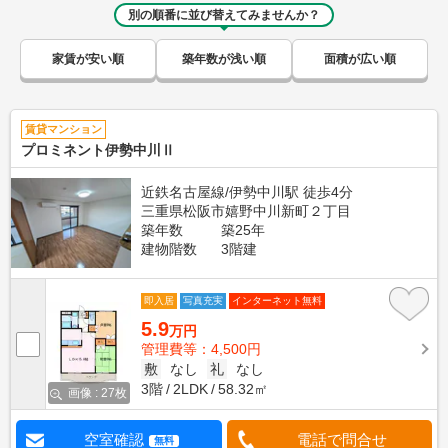
別の順番に並び替えてみませんか？
家賃が安い順
築年数が浅い順
面積が広い順
賃貸マンション
プロミネント伊勢中川Ⅱ
近鉄名古屋線/伊勢中川駅 徒歩4分
三重県松阪市嬉野中川新町２丁目
築年数
築25年
建物階数
3階建
即入居
写真充実
インターネット無料
5.9
万円
管理費等：4,500円
敷
なし
礼
なし
3階
2LDK
58.32㎡
画像 : 27枚
空室確認
電話で問合せ
無料