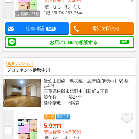
管理費等：4,500円
敷
なし
礼
なし
1階
3LDK
57.75㎡
画像 : 25枚
空室確認
電話で問合せ
無料
お店にLINEで相談する
無料
賃貸マンション
プロミネント伊勢中川
近鉄山田線・鳥羽線・志摩線/伊勢中川駅 徒
歩3分
三重県松阪市嬉野中川新町２丁目
築年数
築24年
建物階数
4階建
即入居
写真充実
5.9
万円
管理費等：4,500円
敷
なし
礼
なし