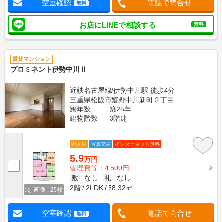
空室確認
電話で問合せ
無料
お店にLINEで相談する
無料
賃貸マンション
プロミネント伊勢中川Ⅱ
近鉄名古屋線/伊勢中川駅 徒歩4分
三重県松阪市嬉野中川新町２丁目
築年数
築25年
建物階数
3階建
即入居
写真充実
インターネット無料
5.9
万円
管理費等：4,500円
敷
なし
礼
なし
2階
2LDK
58.32㎡
画像 : 25枚
空室確認
電話で問合せ
無料