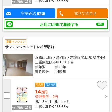
11階
3LDK
88.68㎡
画像 : 23枚
空室確認
電話で問合せ
無料
お店にLINEで相談する
無料
賃貸マンション
サンマンションアトレ松阪駅前
近鉄山田線・鳥羽線・志摩線/松阪駅 徒歩4分
三重県松阪市中町６丁目
築年数
築20年
建物階数
14階建
即入居
写真充実
14
万円
管理費等：0円
敷
3ヶ月
礼
1ヶ月
11階
3LDK
88.68㎡
画像 : 23枚