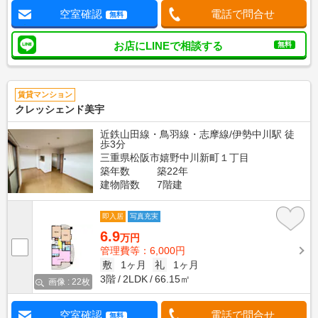
空室確認
電話で問合せ
無料
お店にLINEで相談する
無料
賃貸マンション
クレッシェンド美宇
近鉄山田線・鳥羽線・志摩線/伊勢中川駅 徒
歩3分
三重県松阪市嬉野中川新町１丁目
築年数
築22年
建物階数
7階建
即入居
写真充実
6.9
万円
管理費等：6,000円
敷
1ヶ月
礼
1ヶ月
3階
2LDK
66.15㎡
画像 : 22枚
空室確認
電話で問合せ
無料