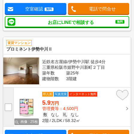
空室確認
電話で問合せ
無料
お店にLINEで相談する
無料
賃貸マンション
プロミネント伊勢中川Ⅱ
近鉄名古屋線/伊勢中川駅 徒歩4分
三重県松阪市嬉野中川新町２丁目
築年数
築25年
建物階数
3階建
即入居
写真充実
インターネット無料
5.9
万円
管理費等：4,500円
敷
なし
礼
なし
2階
2LDK
58.32㎡
画像 : 25枚