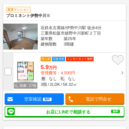
賃貸マンション
プロミネント伊勢中川Ⅱ
近鉄名古屋線/伊勢中川駅 徒歩4分
三重県松阪市嬉野中川新町２丁目
築年数
築25年
建物階数
3階建
即入居
写真充実
インターネット無料
5.9
万円
管理費等：4,500円
敷
なし
礼
なし
3階
2LDK
58.32㎡
画像 : 27枚
空室確認
電話で問合せ
無料
お店にLINEで相談する
無料