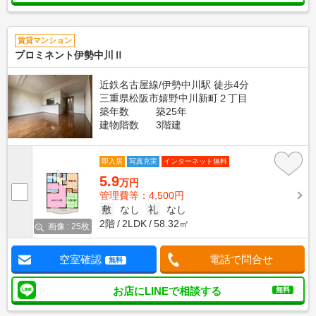
賃貸マンション
プロミネント伊勢中川Ⅱ
近鉄名古屋線/伊勢中川駅 徒歩4分
三重県松阪市嬉野中川新町２丁目
築年数
築25年
建物階数
3階建
即入居
写真充実
インターネット無料
5.9
万円
管理費等：4,500円
敷
なし
礼
なし
2階
2LDK
58.32㎡
画像 : 25枚
空室確認
電話で問合せ
無料
お店にLINEで相談する
無料