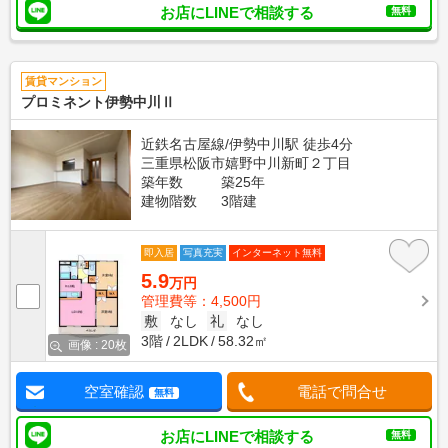
お店にLINEで相談する
無料
賃貸マンション
プロミネント伊勢中川Ⅱ
近鉄名古屋線/伊勢中川駅 徒歩4分
三重県松阪市嬉野中川新町２丁目
築年数
築25年
建物階数
3階建
即入居
写真充実
インターネット無料
5.9
万円
管理費等：4,500円
敷
なし
礼
なし
3階
2LDK
58.32㎡
画像 : 20枚
空室確認
電話で問合せ
無料
お店にLINEで相談する
無料