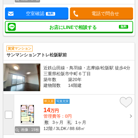
空室確認
電話で問合せ
無料
お店にLINEで相談する
無料
賃貸マンション
サンマンションアトレ松阪駅前
近鉄山田線・鳥羽線・志摩線/松阪駅 徒歩4分
三重県松阪市中町６丁目
築年数
築20年
建物階数
14階建
即入居
写真充実
14
万円
管理費等：0円
敷
3ヶ月
礼
1ヶ月
12階
3LDK
88.68㎡
画像 : 19枚