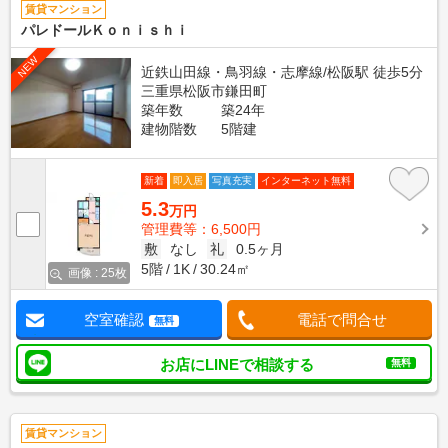
賃貸マンション
パレドールＫｏｎｉｓｈｉ
NEW
近鉄山田線・鳥羽線・志摩線/松阪駅 徒歩5分
三重県松阪市鎌田町
築年数
築24年
建物階数
5階建
新着
即入居
写真充実
インターネット無料
5.3
万円
管理費等：6,500円
敷
なし
礼
0.5ヶ月
5階
1K
30.24㎡
画像 : 25枚
空室確認
電話で問合せ
無料
お店にLINEで相談する
無料
賃貸マンション