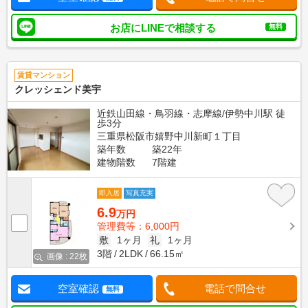
お店にLINEで相談する
無料
賃貸マンション
クレッシェンド美宇
近鉄山田線・鳥羽線・志摩線/伊勢中川駅 徒
歩3分
三重県松阪市嬉野中川新町１丁目
築年数
築22年
建物階数
7階建
即入居
写真充実
6.9
万円
管理費等：6,000円
敷
1ヶ月
礼
1ヶ月
3階
2LDK
66.15㎡
画像 : 22枚
空室確認
電話で問合せ
無料