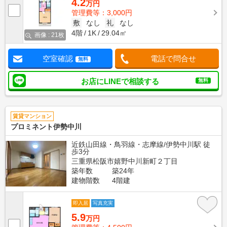
4.2
万円
管理費等：3,000円
敷
なし
礼
なし
4階
1K
29.04㎡
画像 : 21枚
空室確認
電話で問合せ
無料
お店にLINEで相談する
無料
賃貸マンション
プロミネント伊勢中川
近鉄山田線・鳥羽線・志摩線/伊勢中川駅 徒
歩3分
三重県松阪市嬉野中川新町２丁目
築年数
築24年
建物階数
4階建
即入居
写真充実
5.9
万円