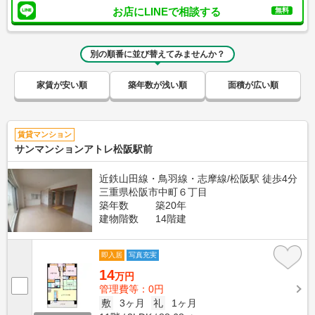
お店にLINEで相談する
無料
別の順番に並び替えてみませんか？
家賃が安い順
築年数が浅い順
面積が広い順
賃貸マンション
サンマンションアトレ松阪駅前
近鉄山田線・鳥羽線・志摩線/松阪駅 徒歩4分
三重県松阪市中町６丁目
築年数
築20年
建物階数
14階建
即入居
写真充実
14
万円
管理費等：0円
敷
3ヶ月
礼
1ヶ月