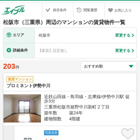
保存条件
閲覧履歴
お気に入り
松阪市（三重県）周辺のマンションの賃貸物件一覧
エリア
-
松阪市
変更する
詳細条件
【家賃】設定無し
変更する
203
件
賃貸マンション
プロミネント伊勢中川
近鉄山田線・鳥羽線・志摩線/伊勢中川駅 徒
歩3分
三重県松阪市嬉野中川新町２丁目
築年数
築24年
建物階数
4階建
写真充実