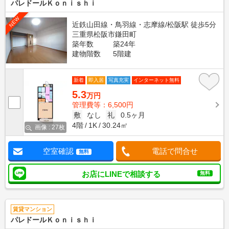
パレドールＫｏｎｉｓｈｉ
NEW
近鉄山田線・鳥羽線・志摩線/松阪駅 徒歩5分
三重県松阪市鎌田町
築年数
築24年
建物階数
5階建
新着
即入居
写真充実
インターネット無料
5.3
万円
管理費等：6,500円
敷
なし
礼
0.5ヶ月
4階
1K
30.24㎡
画像 : 27枚
空室確認
電話で問合せ
無料
お店にLINEで相談する
無料
賃貸マンション
パレドールＫｏｎｉｓｈｉ