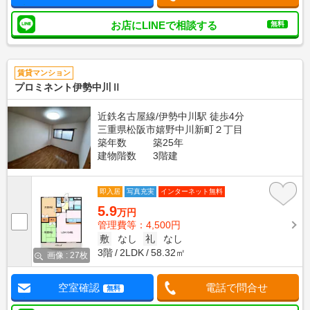
お店にLINEで相談する
無料
賃貸マンション
プロミネント伊勢中川Ⅱ
近鉄名古屋線/伊勢中川駅 徒歩4分
三重県松阪市嬉野中川新町２丁目
築年数
築25年
建物階数
3階建
即入居
写真充実
インターネット無料
5.9
万円
管理費等：4,500円
敷
なし
礼
なし
3階
2LDK
58.32㎡
画像 : 27枚
空室確認
電話で問合せ
無料