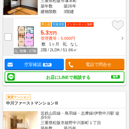
三重県松阪市塚本町
築年数
築26年
建物階数
3階建
即入居
写真充実
インターネット無料
5.3
万円
管理費等：5,000円
敷
1ヶ月
礼
なし
2階
2LDK
51.66㎡
画像 : 27枚
空室確認
電話で問合せ
無料
お店にLINEで相談する
無料
賃貸マンション
中川ファーストマンションⅢ
近鉄山田線・鳥羽線・志摩線/伊勢中川駅 徒
歩5分
三重県松阪市嬉野中川新町１丁目
築年数
築25年