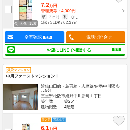
7.2
万円
管理費等：4,000円
敷
2ヶ月
礼
なし
1階
3LDK
62.37㎡
画像 : 15枚
空室確認
電話で問合せ
無料
お店にLINEで相談する
無料
賃貸マンション
中川ファーストマンションⅢ
近鉄山田線・鳥羽線・志摩線/伊勢中川駅 徒
歩5分
三重県松阪市嬉野中川新町１丁目
築年数
築25年
建物階数
4階建
即入居
写真充実
6.1
万円