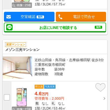
1階
3LDK
57.75㎡
画像 : 25枚
空室確認
電話で問合せ
無料
お店にLINEで相談する
無料
賃貸マンション
メゾン三光マンション
近鉄山田線・鳥羽線・志摩線/櫛田駅 徒歩3分
三重県松阪市櫛田町
築年数
築38年
建物階数
3階建
即入居
写真充実
4.6
万円
管理費等：2,000円
敷
なし
礼
なし
1階
2LDK
53.46㎡
画像 : 27枚