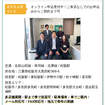
オススメポ
オンライン申込受付中！ご来店なしでのお申込
イント
みからご契約まで可
交通：
近鉄山田線・鳥羽線・志摩線 / 松阪駅
所在地：
三重県松阪市大黒田町369-6
得意駅：
松阪駅 / 東松阪駅 / 伊勢中川駅 / 松ケ崎駅 / 斎宮駅
得意エリア：
松阪市 / 多気郡多気町 / 多気郡明和町 / 多気郡大台町 / 度会郡玉
城町
多店舗展開
駅まで車で送迎可
駐車場有
車でご案内
メール対応可
FAX対応可
地元で長年の実績