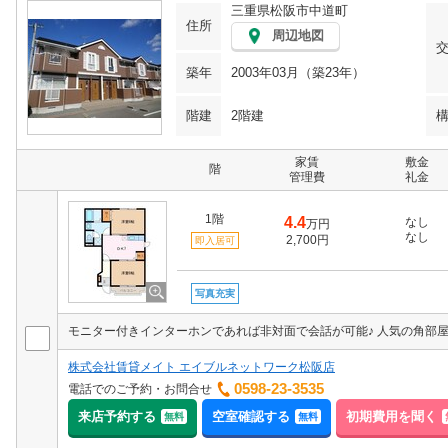
三重県松阪市中道町
住所
周辺地図
築年
2003年03月（築23年）
階建
2階建
家賃
敷金
階
管理費
礼金
1階
4.4
なし
万円
なし
2,700円
即入居可
写真充実
株式会社賃貸メイト エイブルネットワーク松阪店
0598-23-3535
電話でのご予約・お問合せ
来店予約する
空室確認する
初期費用を聞く
無料
無料