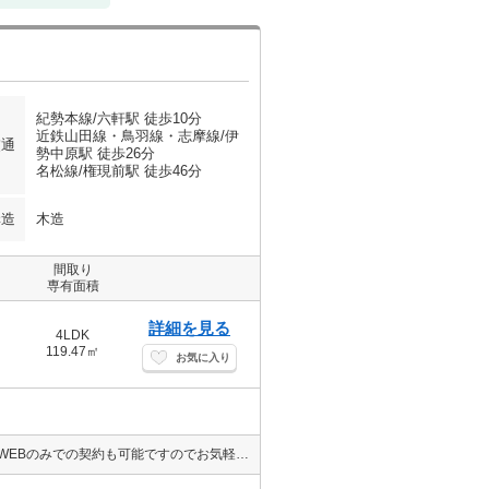
紀勢本線/六軒駅 徒歩10分
近鉄山田線・鳥羽線・志摩線/伊
交通
勢中原駅 徒歩26分
名松線/権現前駅 徒歩46分
構造
木造
間取り
専有面積
詳細を見る
4LDK
119.47㎡
お気に入り
当店では、VRやオンライン契約、クレジットカードにも対応しておりWEBのみでの契約も可能ですのでお気軽にお問い合わせ下さい！