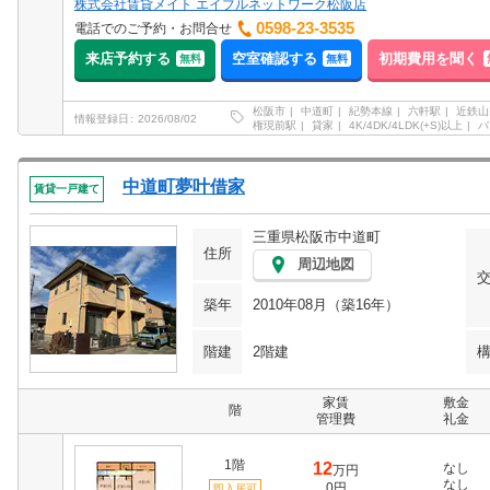
株式会社賃貸メイト エイブルネットワーク松阪店
0598-23-3535
電話でのご予約・お問合せ
来店予約する
空室確認する
初期費用を聞く
無料
無料
松阪市
中道町
紀勢本線
六軒駅
近鉄山
情報登録日
2026/08/02
権現前駅
貸家
4K/4DK/4LDK(+S)以上
バ
中道町夢叶借家
賃貸一戸建て
三重県松阪市中道町
住所
周辺地図
築年
2010年08月（築16年）
階建
2階建
家賃
敷金
階
管理費
礼金
1階
12
なし
万円
なし
0円
即入居可