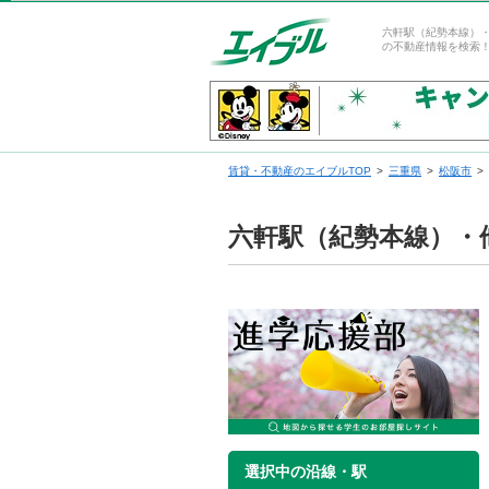
六軒駅（紀勢本線）
の不動産情報を検索
賃貸・不動産のエイブルTOP
三重県
松阪市
六軒駅（紀勢本線）・
選択中の沿線・駅