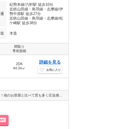
紀勢本線/六軒駅 徒歩10分
近鉄山田線・鳥羽線・志摩線/伊
交通
勢中原駅 徒歩27分
近鉄山田線・鳥羽線・志摩線/松
ケ崎駅 徒歩38分
構造
木造
間取り
専有面積
詳細を見る
2DK
44.34㎡
お気に入り
モニター付きインターホンであれば非対面で会話が可能♪ 人気の角部屋！他のお部屋と比べて窓も多く圧迫感も少ないです。また、日の光が入って明るく換気もしやすいです♪お隣さまが少ないので生活音が軽減されるのもメリットです◎
無料