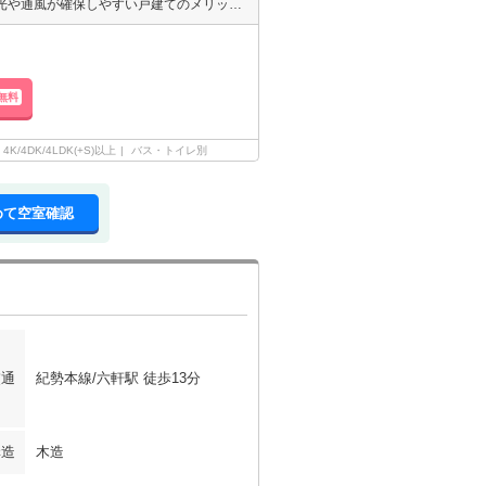
おうちで過ごす時間が多い今にオススメの広々タイプの物件です！ 採光や通風が確保しやすい戸建てのメリットを存分に味わえます♪開放感あふれる暮らしをしてみませんか？
無料
4K/4DK/4LDK(+S)以上
バス・トイレ別
めて空室確認
交通
紀勢本線/六軒駅 徒歩13分
構造
木造