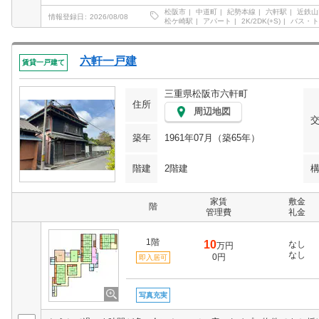
松阪市
中道町
紀勢本線
六軒駅
近鉄山
情報登録日
2026/08/08
松ケ崎駅
アパート
2K/2DK(+S)
バス・ト
六軒一戸建
賃貸一戸建て
三重県松阪市六軒町
住所
周辺地図
築年
1961年07月（築65年）
階建
2階建
家賃
敷金
階
管理費
礼金
1階
10
なし
万円
なし
0円
即入居可
写真充実