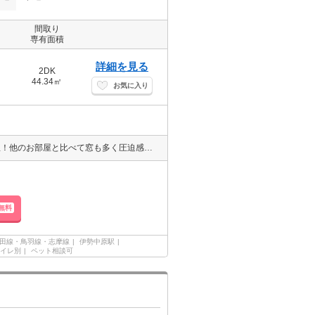
間取り
専有面積
詳細を見る
2DK
44.34㎡
お気に入り
モニター付きインターホンであれば非対面で会話が可能♪ 人気の角部屋！他のお部屋と比べて窓も多く圧迫感も少ないです。また、日の光が入って明るく換気もしやすいです♪お隣さまが少ないので生活音が軽減されるのもメリットです◎
無料
田線・鳥羽線・志摩線
伊勢中原駅
イレ別
ペット相談可