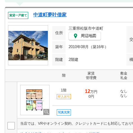
中道町夢叶借家
賃貸一戸建て
三重県松阪市中道町
住所
周辺地図
築年
2010年08月（築16年）
階建
2階建
家賃
敷金
階
管理費
礼金
1階
12
なし
万円
なし
0円
即入居可
写真充実