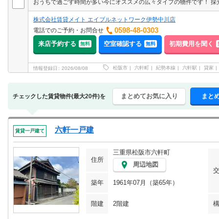
株式会社賃貸メイト エイブルネットワーク伊勢中川店
0598-48-0303
電話でのご予約・お問合せ
来店予約する
空室確認する
初期費用を聞く
無料
無料
松阪市
六軒町
紀勢本線
六軒駅
貸家
情報登録日
2026/08/08
まとめてお気に入り
まと
チェックした賃貸物件(最大20件)を
六軒一戸建
賃貸一戸建て
三重県松阪市六軒町
住所
周辺地図
築年
1961年07月（築65年）
階建
2階建