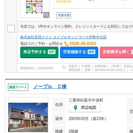
写真充実
株式会社賃貸メイト エイブルネットワーク伊勢中川店
0598-48-0303
電話でのご予約・お問合せ
来店予約する
空室確認する
初期費用を聞く
無料
無料
松阪市
中道町
紀勢本線
六軒駅
近鉄山
情報登録日
2026/08/02
権現前駅
貸家
4K/4DK/4LDK(+S)以上
バ
ノーブル Ｃ棟
賃貸アパート
三重県松阪市中道町
住所
周辺地図
築年
2003年03月（築23年）
階建
2階建