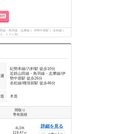
無料
田線・鳥羽線・志摩線
伊勢中原駅
名松線
ス・トイレ別
紀勢本線/六軒駅 徒歩10分
近鉄山田線・鳥羽線・志摩線/伊
交通
勢中原駅 徒歩26分
名松線/権現前駅 徒歩46分
構造
木造
間取り
専有面積
詳細を見る
4LDK
119.47㎡