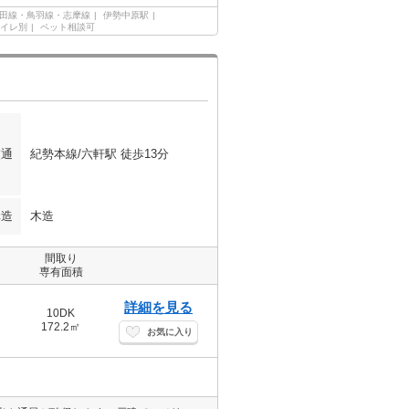
田線・鳥羽線・志摩線
伊勢中原駅
イレ別
ペット相談可
交通
紀勢本線/六軒駅 徒歩13分
構造
木造
間取り
専有面積
詳細を見る
10DK
172.2㎡
お気に入り