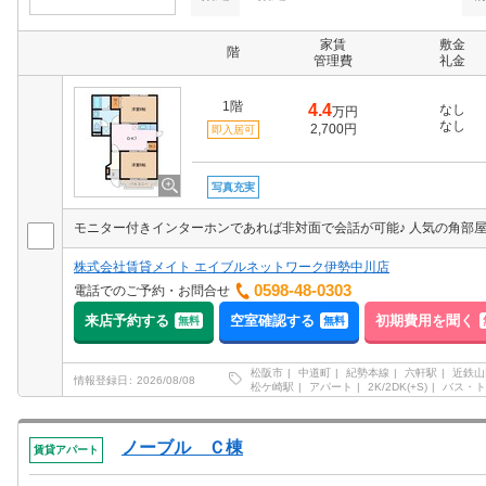
家賃
敷金
階
管理費
礼金
1階
4.4
なし
万円
なし
2,700円
即入居可
写真充実
株式会社賃貸メイト エイブルネットワーク伊勢中川店
0598-48-0303
電話でのご予約・お問合せ
来店予約する
空室確認する
初期費用を聞く
無料
無料
松阪市
中道町
紀勢本線
六軒駅
近鉄山
情報登録日
2026/08/08
松ケ崎駅
アパート
2K/2DK(+S)
バス・ト
ノーブル Ｃ棟
賃貸アパート