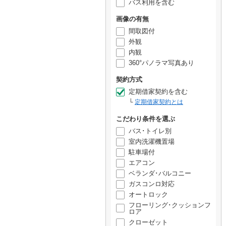
バス利用を含む
画像の有無
間取図付
外観
内観
360°パノラマ写真あり
契約方式
定期借家契約を含む
定期借家契約とは
こだわり条件を選ぶ
バス･トイレ別
室内洗濯機置場
駐車場付
エアコン
ベランダ･バルコニー
ガスコンロ対応
オートロック
フローリング･クッションフ
ロア
クローゼット