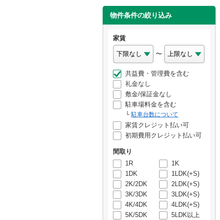
物件条件の絞り込み
家賃
〜
共益費・管理費を含む
礼金なし
敷金/保証金なし
駐車場料金を含む
駐車台数について
家賃クレジット払い可
初期費用クレジット払い可
間取り
1R
1K
1DK
1LDK(+S)
2K/2DK
2LDK(+S)
3K/3DK
3LDK(+S)
4K/4DK
4LDK(+S)
5K/5DK
5LDK以上