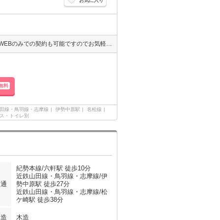
お気に入り
当店では、VRやオンライン契約、クレジットカードにも対応しておりWEBのみでの契約も可能ですのでお気軽にお問い合わせ下さい！
無料
田線・鳥羽線・志摩線
伊勢中原駅
名松線
ス・トイレ別
紀勢本線/六軒駅 徒歩10分
近鉄山田線・鳥羽線・志摩線/伊
交通
勢中原駅 徒歩27分
近鉄山田線・鳥羽線・志摩線/松
ケ崎駅 徒歩38分
構造
木造