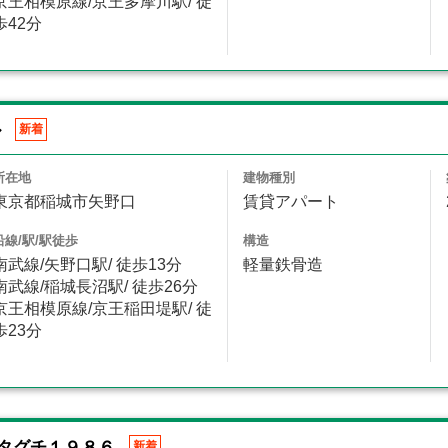
京王相模原線/京王多摩川駅/ 徒
歩42分
ル
新着
所在地
建物種別
東京都稲城市矢野口
賃貸アパート
沿線/駅/駅徒歩
構造
南武線/矢野口駅/ 徒歩13分
軽量鉄骨造
南武線/稲城長沼駅/ 徒歩26分
京王相模原線/京王稲田堤駅/ 徒
歩23分
タグチ１９８６
新着