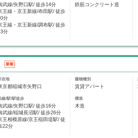
南武線/矢野口駅/ 徒歩14分
鉄筋コンクリート造
京王線・京王新線/布田駅/ 徒歩
30分
京王線・京王新線/調布駅/ 徒歩
23分
ド
新着
所在地
建物種別
東京都稲城市矢野口
賃貸アパート
沿線/駅/駅徒歩
構造
南武線/矢野口駅/ 徒歩16分
木造
南武線/稲城長沼駅/ 徒歩26分
京王相模原線/京王稲田堤駅/ 徒
歩22分