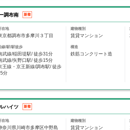
ー調布南
新着
所在地
建物種別
東京都調布市多摩川３丁目
賃貸マンション
沿線/駅/駅徒歩
構造
南武線/稲田堤駅/ 徒歩31分
鉄筋コンクリート造
南武線/矢野口駅/ 徒歩15分
京王線・京王新線/調布駅/ 徒歩
25分
ルハイツ
新着
所在地
建物種別
神奈川県川崎市多摩区中野島
賃貸マンション