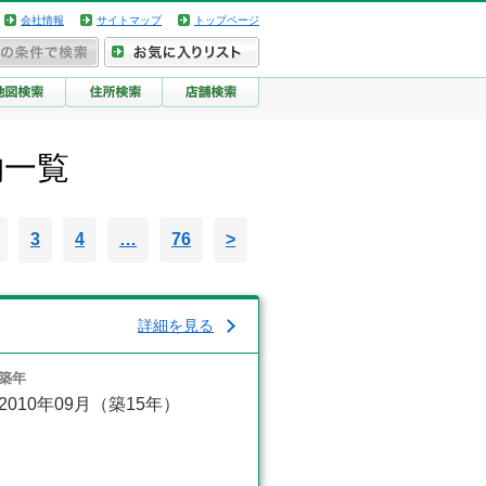
会社情報
サイトマップ
トップページ
物一覧
3
4
…
76
>
詳細を見る
築年
2010年09月（築15年）