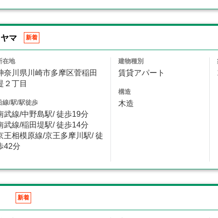
ヒヤマ
新着
所在地
建物種別
神奈川県川崎市多摩区菅稲田
賃貸アパート
堤２丁目
構造
沿線/駅/駅徒歩
木造
南武線/中野島駅/ 徒歩19分
南武線/稲田堤駅/ 徒歩14分
京王相模原線/京王多摩川駅/ 徒
歩42分
ラ
新着