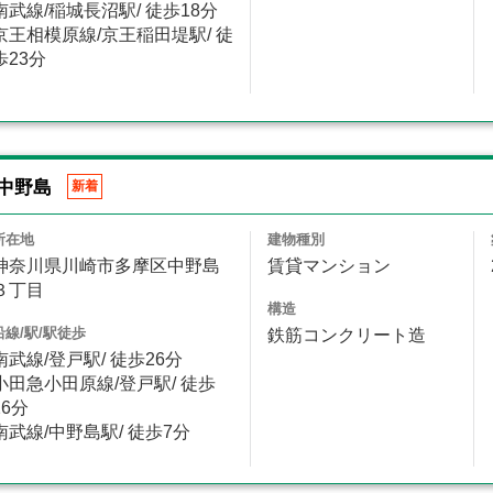
南武線/稲城長沼駅/ 徒歩18分
京王相模原線/京王稲田堤駅/ 徒
歩23分
中野島
新着
所在地
建物種別
神奈川県川崎市多摩区中野島
賃貸マンション
３丁目
構造
沿線/駅/駅徒歩
鉄筋コンクリート造
南武線/登戸駅/ 徒歩26分
小田急小田原線/登戸駅/ 徒歩
26分
南武線/中野島駅/ 徒歩7分