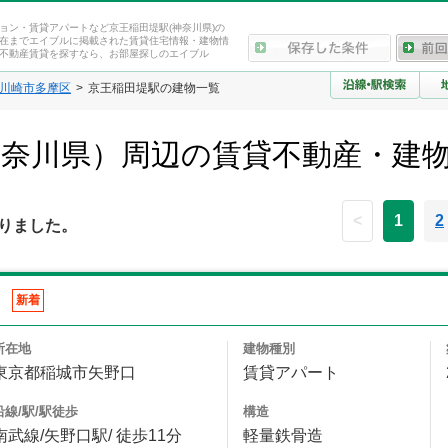
ョン・賃貸アパートなど京王稲田堤駅(神奈川県)の
在までエイブルに掲載された賃貸住宅情報・建物情
不動産賃貸を探すなら、お部屋探しのエイブル
川崎市多摩区
京王稲田堤駅の建物一覧
神奈川県）周辺の賃貸不動産・建
<
1
2
りました。
新着
所在地
建物種別
東京都稲城市矢野口
賃貸アパート
沿線/駅/駅徒歩
構造
南武線/矢野口駅/ 徒歩11分
軽量鉄骨造