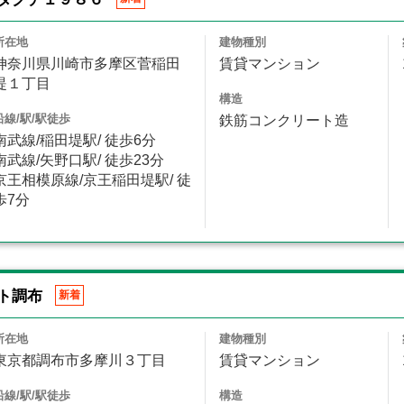
所在地
建物種別
神奈川県川崎市多摩区菅稲田
賃貸マンション
堤１丁目
構造
沿線/駅/駅徒歩
鉄筋コンクリート造
南武線/稲田堤駅/ 徒歩6分
南武線/矢野口駅/ 徒歩23分
京王相模原線/京王稲田堤駅/ 徒
歩7分
ト調布
新着
所在地
建物種別
東京都調布市多摩川３丁目
賃貸マンション
沿線/駅/駅徒歩
構造