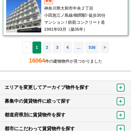
新着
神奈川県大和市中央２丁目
小田急江ノ島線/鶴間駅/ 徒歩30分
マンション / 鉄筋コンクリート造
1991年03月（築35年）
<
1
2
3
4
…
536
>
16064
件の建物物件が見つかりました
エリアを変更してアーカイブ物件を探す
募集中の賃貸物件に絞って探す
都道府県別に賃貸物件を探す
都市にこだわって賃貸物件を探す