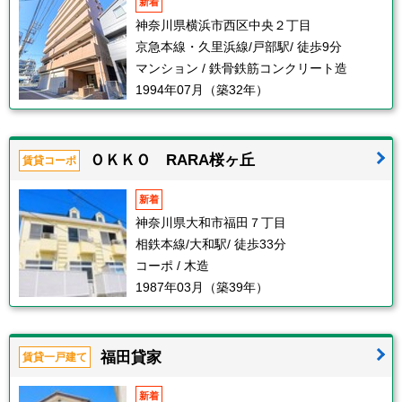
新着
神奈川県横浜市西区中央２丁目
京急本線・久里浜線/戸部駅/ 徒歩9分
マンション / 鉄骨鉄筋コンクリート造
1994年07月（築32年）
ＯＫＫＯ RARA桜ヶ丘
賃貸コーポ
新着
神奈川県大和市福田７丁目
相鉄本線/大和駅/ 徒歩33分
コーポ / 木造
1987年03月（築39年）
福田貸家
賃貸一戸建て
新着