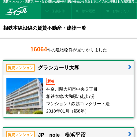
賃貸マンション・賃貸アパートなど相鉄本線(神奈川県)の過去から現在までエイブルに掲載された賃貸住宅情報・建物情報を検索！不動産賃貸を探すなら、お部屋探しのエイブル
保存条件
検索履歴
お気に入り
相鉄本線沿線の賃貸不動産・建物一覧
16064
件の建物物件が見つかりました
グランカーサ大和
賃貸マンション
新着
神奈川県大和市中央５丁目
相鉄本線/大和駅/ 徒歩7分
マンション / 鉄筋コンクリート造
2018年01月（築8年）
JP noie 横浜平沼
賃貸マンション