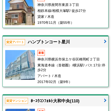
神奈川県座間市東原３丁目
相鉄本線/相模大塚駅/ 徒歩27分
貸家 / 木造
1970年11月（築55年）
ハンプトンコート星川
賃貸アパート
新着
神奈川県横浜市保土ケ谷区峰岡町２丁目
東海道本線（首都圏）/横浜駅/ バス:17分:停
歩2分
アパート / 木造
2017年02月（築9年）
ﾎｰﾕｳｺﾝﾌｫﾙﾄ大和中央(110)
賃貸マンション