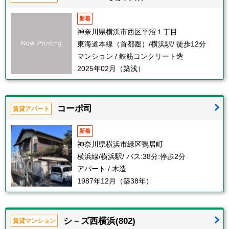
新着
神奈川県横浜市西区平沼１丁目
東海道本線（首都圏）/横浜駅/ 徒歩12分
マンション / 鉄筋コンクリート造
2025年02月（築浅）
コーポ司
賃貸アパート
新着
神奈川県横浜市緑区鴨居町
横浜線/横浜駅/ バス:38分:停歩2分
アパート / 木造
1987年12月（築38年）
シ－ズ西横浜(802)
賃貸マンション