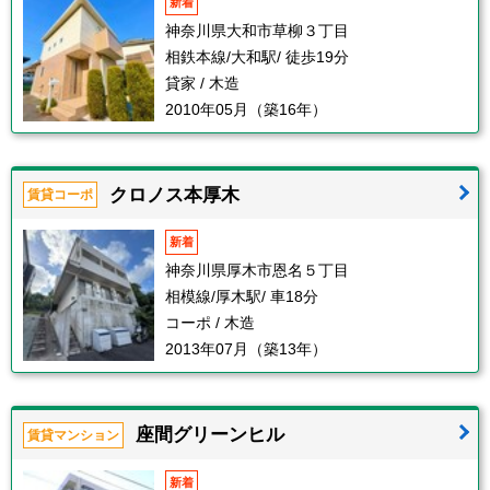
新着
神奈川県大和市草柳３丁目
相鉄本線/大和駅/ 徒歩19分
貸家 / 木造
2010年05月（築16年）
クロノス本厚木
賃貸コーポ
新着
神奈川県厚木市恩名５丁目
相模線/厚木駅/ 車18分
コーポ / 木造
2013年07月（築13年）
座間グリーンヒル
賃貸マンション
新着