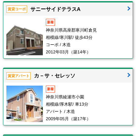
サニーサイドテラスA
賃貸コーポ
新着
神奈川県高座郡寒川町倉見
相模線/寒川駅/ 徒歩43分
コーポ / 木造
2012年03月（築14年）
カ－サ・セレッソ
賃貸アパート
新着
神奈川県綾瀬市小園
相模線/厚木駅/ 車13分
アパート / 木造
2009年05月（築17年）