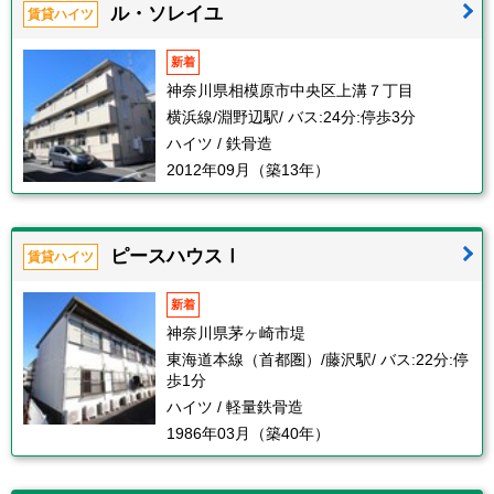
ル・ソレイユ
賃貸ハイツ
新着
神奈川県相模原市中央区上溝７丁目
横浜線/淵野辺駅/ バス:24分:停歩3分
ハイツ / 鉄骨造
2012年09月（築13年）
ピースハウスⅠ
賃貸ハイツ
新着
神奈川県茅ヶ崎市堤
東海道本線（首都圏）/藤沢駅/ バス:22分:停
歩1分
ハイツ / 軽量鉄骨造
1986年03月（築40年）