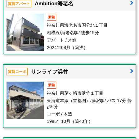
Ambition海老名
賃貸アパート
新着
神奈川県海老名市国分北１丁目
相模線/海老名駅/ 徒歩19分
アパート / 木造
2024年08月（築浅）
サンライフ浜竹
賃貸コーポ
新着
神奈川県茅ヶ崎市浜竹１丁目
東海道本線（首都圏）/藤沢駅/ バス:17分:停
歩6分
コーポ / 木造
1985年10月（築40年）