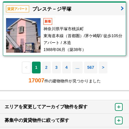
プレステ－ジ平塚
賃貸アパート
新着
神奈川県平塚市桃浜町
東海道本線（首都圏）/茅ケ崎駅/ 徒歩105分
アパート / 木造
1988年06月（築38年）
<
1
2
3
4
…
567
>
17007
件の建物物件が見つかりました
エリアを変更してアーカイブ物件を探す
募集中の賃貸物件に絞って探す