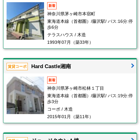
新着
神奈川県茅ヶ崎市本宿町
東海道本線（首都圏）/藤沢駅/ バス:16分:停
歩6分
テラスハウス / 木造
1993年07月（築33年）
Hard Castle湘南
賃貸コーポ
新着
神奈川県茅ヶ崎市松林１丁目
東海道本線（首都圏）/藤沢駅/ バス:19分:停
歩3分
コーポ / 木造
2015年01月（築11年）