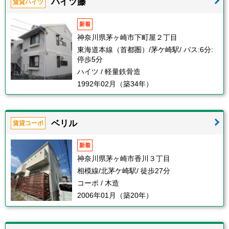
ハイツ藤
賃貸ハイツ
新着
神奈川県茅ヶ崎市下町屋２丁目
東海道本線（首都圏）/茅ケ崎駅/ バス:6分:
停歩5分
ハイツ / 軽量鉄骨造
1992年02月（築34年）
ベリル
賃貸コーポ
新着
神奈川県茅ヶ崎市香川３丁目
相模線/北茅ケ崎駅/ 徒歩27分
コーポ / 木造
2006年01月（築20年）