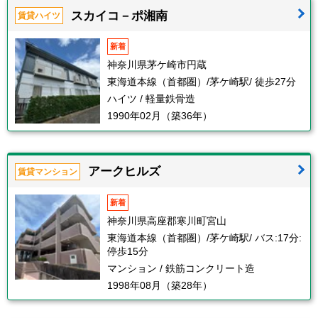
スカイコ－ポ湘南
賃貸ハイツ
新着
神奈川県茅ケ崎市円蔵
東海道本線（首都圏）/茅ケ崎駅/ 徒歩27分
ハイツ / 軽量鉄骨造
1990年02月（築36年）
アークヒルズ
賃貸マンション
新着
神奈川県高座郡寒川町宮山
東海道本線（首都圏）/茅ケ崎駅/ バス:17分:
停歩15分
マンション / 鉄筋コンクリート造
1998年08月（築28年）