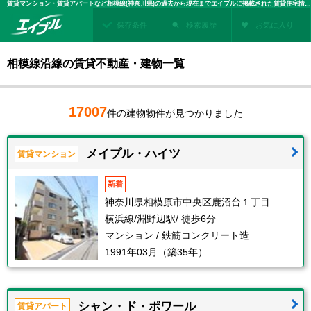
賃貸マンション・賃貸アパートなど相模線(神奈川県)の過去から現在までエイブルに掲載された賃貸住宅情報・建物情報を検索！不動産賃貸を探すなら、お部屋探しのエイブル
保存条件
検索履歴
お気に入り
相模線沿線の賃貸不動産・建物一覧
17007
件の建物物件が見つかりました
メイプル・ハイツ
賃貸マンション
新着
神奈川県相模原市中央区鹿沼台１丁目
横浜線/淵野辺駅/ 徒歩6分
マンション / 鉄筋コンクリート造
1991年03月（築35年）
シャン・ド・ポワール
賃貸アパート