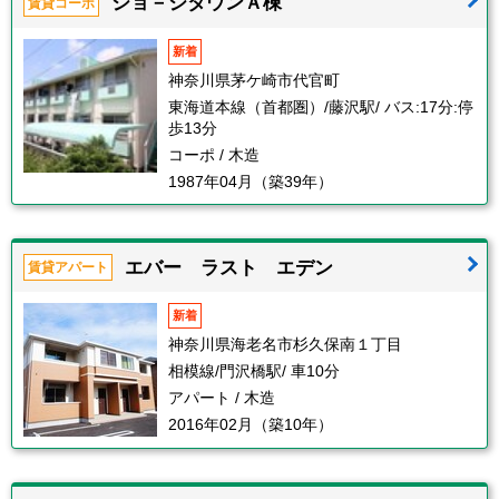
ジョ－ジタウンＡ棟
賃貸コーポ
新着
神奈川県茅ケ崎市代官町
東海道本線（首都圏）/藤沢駅/ バス:17分:停
歩13分
コーポ / 木造
1987年04月（築39年）
エバー ラスト エデン
賃貸アパート
新着
神奈川県海老名市杉久保南１丁目
相模線/門沢橋駅/ 車10分
アパート / 木造
2016年02月（築10年）