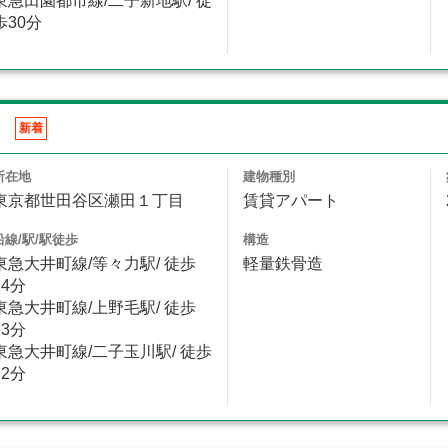
東急田園都市線/二子新地駅/ 徒
歩30分
ツ
新着
所在地
建物種別
東京都世田谷区瀬田１丁目
賃貸アパート
沿線/駅/駅徒歩
構造
東急大井町線/等々力駅/ 徒歩
軽量鉄骨造
24分
東急大井町線/上野毛駅/ 徒歩
13分
東急大井町線/二子玉川駅/ 徒歩
12分