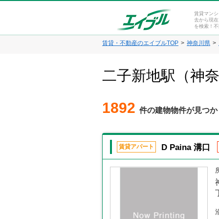
賃貸マンシ
去から現在
を検索！不
賃貸・不動産のエイブルTOP
神奈川県
二子新地駅（神
1892
件の建物物件が見つか
D Paina 溝口
賃貸アパート