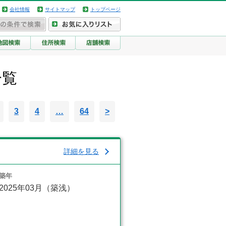
会社情報
サイトマップ
トップページ
一覧
3
4
…
64
>
詳細を見る
築年
2025年03月（築浅）