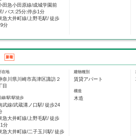
小田急小田原線/成城学園前
駅/ バス:25分:停歩1分
東急大井町線/上野毛駅/ 徒歩
29分
ス
新着
所在地
建物種別
神奈川県川崎市高津区諏訪２
賃貸アパート
丁目
構造
沿線/駅/駅徒歩
木造
南武線/武蔵溝ノ口駅/ 徒歩24
分
東急大井町線/上野毛駅/ 徒歩
31分
東急大井町線/二子玉川駅/ 徒歩