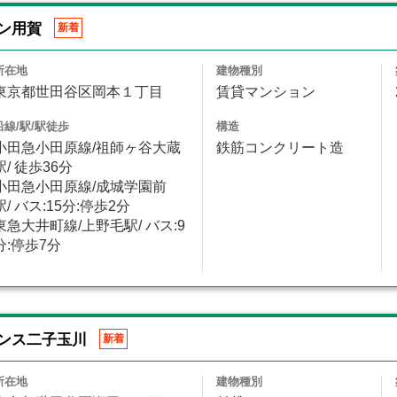
ン用賀
新着
所在地
建物種別
東京都世田谷区岡本１丁目
賃貸マンション
沿線/駅/駅徒歩
構造
小田急小田原線/祖師ヶ谷大蔵
鉄筋コンクリート造
駅/ 徒歩36分
小田急小田原線/成城学園前
駅/ バス:15分:停歩2分
東急大井町線/上野毛駅/ バス:9
分:停歩7分
ンス二子玉川
新着
所在地
建物種別