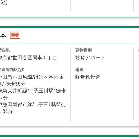
16分
岡本
新着
所在地
建物種別
東京都世田谷区岡本１丁目
賃貸アパート
沿線/駅/駅徒歩
構造
小田急小田原線/祖師ヶ谷大蔵
軽量鉄骨造
駅/ 徒歩36分
東急大井町線/二子玉川駅/ 徒歩
27分
東急田園都市線/二子玉川駅/ 徒
歩31分