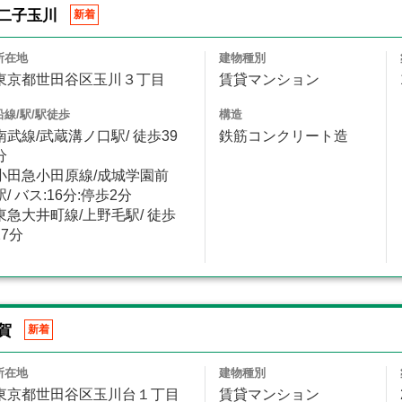
二子玉川
新着
所在地
建物種別
東京都世田谷区玉川３丁目
賃貸マンション
沿線/駅/駅徒歩
構造
南武線/武蔵溝ノ口駅/ 徒歩39
鉄筋コンクリート造
分
小田急小田原線/成城学園前
駅/ バス:16分:停歩2分
東急大井町線/上野毛駅/ 徒歩
27分
賀
新着
所在地
建物種別
東京都世田谷区玉川台１丁目
賃貸マンション