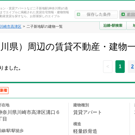
ョン・賃貸アパートなど二子新地駅(神奈川県)の過
までエイブルに掲載された賃貸住宅情報・建物情報
動産賃貸を探すなら、お部屋探しのエイブル
川崎市高津区
二子新地駅の建物一覧
奈川県）周辺の賃貸不動産・建物
<
1
2
りました。
新着
所在地
建物種別
神奈川県川崎市高津区溝口６
賃貸アパート
丁目
構造
沿線/駅/駅徒歩
軽量鉄骨造