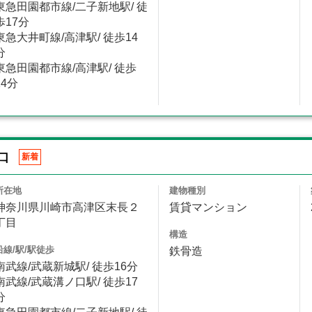
東急田園都市線/二子新地駅/ 徒
歩17分
東急大井町線/高津駅/ 徒歩14
分
東急田園都市線/高津駅/ 徒歩
14分
口
新着
所在地
建物種別
神奈川県川崎市高津区末長２
賃貸マンション
丁目
構造
沿線/駅/駅徒歩
鉄骨造
南武線/武蔵新城駅/ 徒歩16分
南武線/武蔵溝ノ口駅/ 徒歩17
分