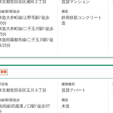
東京都世田谷区瀬田２丁目
賃貸マンション
沿線/駅/駅徒歩
構造
東急大井町線/上野毛駅/ 徒歩
鉄骨鉄筋コンクリート
20分
造
東急大井町線/二子玉川駅/ 徒歩
15分
東急田園都市線/二子玉川駅/ 徒
歩15分
新着
所在地
建物種別
東京都世田谷区玉川３丁目
賃貸アパート
沿線/駅/駅徒歩
構造
南武線/武蔵溝ノ口駅/ 徒歩37
木造
分