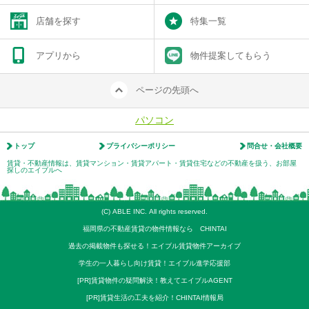
店舗を探す
特集一覧
アプリから
物件提案してもらう
ページの先頭へ
パソコン
トップ
プライバシーポリシー
問合せ・会社概要
賃貸・不動産情報は、賃貸マンション・賃貸アパート・賃貸住宅などの不動産を扱う、お部屋
探しのエイブルへ
(C) ABLE INC. All rights reserved.
福岡県の不動産賃貸の物件情報なら CHINTAI
過去の掲載物件も探せる！エイブル賃貸物件アーカイブ
学生の一人暮らし向け賃貸！エイブル進学応援部
[PR]賃貸物件の疑問解決！教えてエイブルAGENT
[PR]賃貸生活の工夫を紹介！CHINTAI情報局