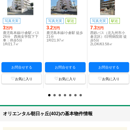
写真充実
写真充実
駅近
写真充実
駅近
3
3.2
7.3
万円
万円
万円
鹿児島本線/小倉駅 バス
鹿児島本線/小倉駅 徒歩
西鉄バス（北九州市小
26分 西南女学院下下
21分
倉北区）/日明病院前 徒
車：停歩5分
1R/21.97㎡
歩5分
1R/21.7㎡
2LDK/63.58㎡
お問合せする
お問合せする
お問合せする
お気に入り
お気に入り
お気に入り
オリエンタル朝日ヶ丘(402)の基本物件情報