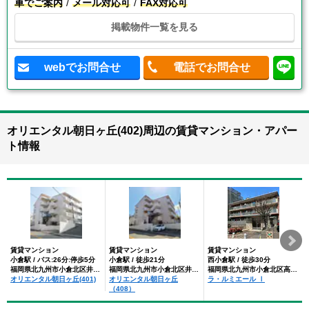
車でご案内
メール対応可
FAX対応可
掲載物件一覧を見る
webでお問合せ
電話でお問合せ
オリエンタル朝日ヶ丘(402)周辺の賃貸マンション・アパー
ト情報
賃貸マンション
賃貸マンション
賃貸マンション
小倉駅 / バス:26分:停歩5分
小倉駅 / 徒歩21分
西小倉駅 / 徒歩30分
福岡県北九州市小倉北区井堀２丁目
福岡県北九州市小倉北区井堀２丁目
福岡県北九州市小倉北区高峰町
オリエンタル朝日ヶ丘(401)
オリエンタル朝日ヶ丘
ラ・ルミエール Ⅰ
（408）