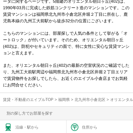
ータに関するページです。5階建のオリエンタル朝日ヶ丘(402)は、
1990年03月に完成した鉄筋コンクリート造のマンションです。この
賃貸マンションは福岡県北九州市小倉北区井堀２丁目に所在し、鹿
児島本線の九州工大前駅から徒歩32分の位置にございます。
こちらのマンションには、部屋探しで人気の条件として挙がる「オ
ートロック」が付いています。そのため、オリエンタル朝日ヶ丘
(402)は、防犯やセキュリティの面で、特に女性に安心な賃貸マンシ
ョンと言えます。
また、オリエンタル朝日ヶ丘(402)の最新の空室状況のご確認でした
り、九州工大前駅周辺や福岡県北九州市小倉北区井堀２丁目エリア
で賃貸物件をお探しでしたら、お近くのエイブル小倉店までお気軽
にお問合せください。
賃貸・不動産のエイブルTOP
>
福岡県
>
北九州市小倉北区
>
オリエンタル
別の探し方でお部屋を探す
沿線・駅から
住所から