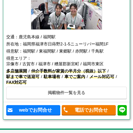
交通：
鹿児島本線 / 福間駅
所在地：
福岡県福津市日蒔野2-1-5ニューリバー福間1F
得意駅：
福間駅 / 東福間駅 / 東郷駅 / 赤間駅 / 千鳥駅
得意エリア：
宗像市 / 古賀市 / 福津市 / 糟屋郡新宮町 / 福岡市東区
多店舗展開
仲介手数料が家賃の半月分（税抜）以下
駅まで車で送迎可
駐車場有
車でご案内
メール対応可
FAX対応可
掲載物件一覧を見る
webでお問合せ
電話でお問合せ