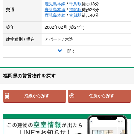
鹿児島本線
/
千鳥駅
徒歩18分
交通
鹿児島本線
/
福間駅
徒歩26分
鹿児島本線
/
古賀駅
徒歩40分
築年
2002年02月 (築24年)
建物種別 / 構造
アパート / 木造
開く
福岡県の賃貸物件を探す
沿線から探す
住所から探す