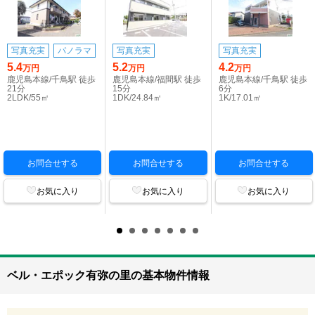
写真充実
パノラマ
写真充実
写真充実
5.4
5.2
4.2
万円
万円
万円
鹿児島本線/千鳥駅 徒歩
鹿児島本線/福間駅 徒歩
鹿児島本線/千鳥駅 徒歩
21分
15分
6分
2LDK/55㎡
1DK/24.84㎡
1K/17.01㎡
お問合せする
お問合せする
お問合せする
お気に入り
お気に入り
お気に入り
ベル・エポック有弥の里の基本物件情報