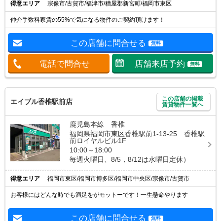
得意エリア
宗像市/古賀市/福津市/糟屋郡新宮町/福岡市東区
仲介手数料家賃の55%で気になる物件のご契約頂けます！
この店舗に問合せる
無料
電話で問合せ
店舗来店予約
無料
この店舗の掲載
エイブル香椎駅前店
賃貸物件一覧へ
鹿児島本線 香椎
福岡県福岡市東区香椎駅前1-13-25 香椎駅
前ロイヤルビル1F
10:00～18:00
毎週火曜日、8/5，8/12は水曜日定休）
得意エリア
福岡市東区/福岡市博多区/福岡市中央区/宗像市/古賀市
お客様にはどんな時でも満足をがモットーです！一生懸命やります
この店舗に問合せる
無料