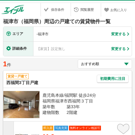
保存条件
閲覧履歴
お気に入り
福津市（福岡県）周辺の戸建ての賃貸物件一覧
エリア
-
福津市
変更する
詳細条件
【家賃】設定無し
変更する
1
件
賃貸一戸建て
初期費用に注目
西福間3丁目戸建
鹿児島本線/福間駅 徒歩24分
福岡県福津市西福間３丁目
築年数
築33年
建物階数
2階建
即入居
写真充実
無料オンライン相談可