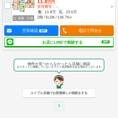
11.8
万円
管理費等：--
敷
11.8万
礼
23.6万
2階
5LDK
136.79㎡
画像 : 21枚
空室確認
電話で問合せ
無料
お店にLINEで相談する
無料
物件が見つからなかったら店舗に相談
まだネットに掲載していないオススメ賃貸物件がある場合がございます
エイブル店舗でお部屋探しの相談をする
1