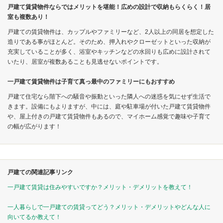
戸建て賃貸物件ならではメリットを堪能！広めの設計で収納もらくらく！居
室も複数あり！
戸建ての賃貸物件は、カップルやファミリーなど、2人以上の同居を想定した
造りである事がほとんど。そのため、押入れやクローゼットといった収納が
充実していることが多く、浴室やキッチンなどの水回りも広めに設計されて
いたり、居室が複数あることも見逃せないポイントです。
一戸建て賃貸物件は子育て真っ最中のファミリーにもおすすめ
戸建て住宅なら階下への騒音や振動といった隣人への迷惑を気にせず生活で
きます。設備にもよりますが、中には、庭や駐車場が付いた戸建て賃貸物件
や、屋上付きの戸建て賃貸物件もあるので、マイホーム感覚で趣味や子育て
の幅が広がります！
戸建ての関連記事リンク
一戸建て賃貸は住みやすいですか？メリット・デメリットを教えて！
一人暮らしで一戸建ての賃貸ってどう？メリット・デメリットやどんな人に
向いてるか教えて！