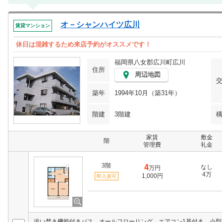
オ－シャンハイツ広川
賃貸マンション
休日は混雑するため来店予約がオススメです！
福岡県八女郡広川町広川
住所
周辺地図
築年
1994年10月（築31年）
階建
3階建
家賃
敷金
階
管理費
礼金
3階
4
なし
万円
4万
1,000円
即入居可