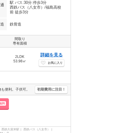
駅 バス:30分:停歩3分
交通
西鉄バス（八女市）/福島高校
前 徒歩3分
構造
鉄骨造
間取り
専有面積
詳細を見る
2LDK
53.98㎡
お気に入り
買物も便利。子供可。
初期費用に注目！
無料
西鉄久留米駅
西鉄バス（八女市）