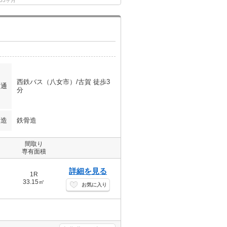
.55ヶ月
西鉄バス（八女市）/古賀 徒歩3
交通
分
構造
鉄骨造
間取り
専有面積
詳細を見る
1R
33.15㎡
お気に入り