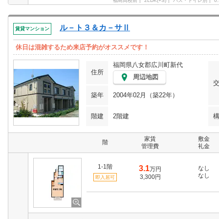
福島高校前
2LDK(+S)
バス・トイレ別
0
ル－ト３＆カ－サⅡ
賃貸マンション
休日は混雑するため来店予約がオススメです！
福岡県八女郡広川町新代
住所
周辺地図
築年
2004年02月（築22年）
階建
2階建
家賃
敷金
階
管理費
礼金
1-1階
3.1
なし
万円
なし
3,300円
即入居可