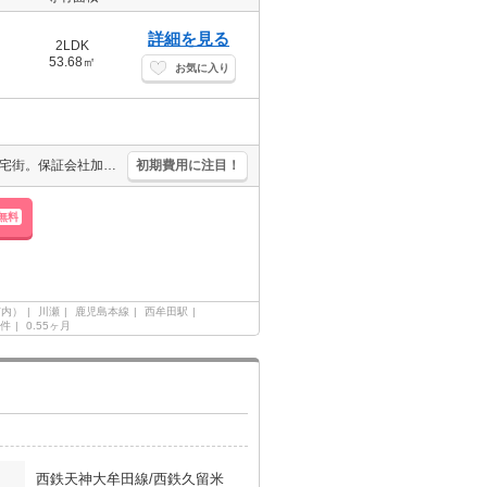
詳細を見る
2LDK
53.68㎡
お気に入り
久々に空きました。ファミリーにお薦め。駐車場1台分無料。閑静な住宅街。保証会社加入要(初回保証料賃料の50%、月次保証料2%)。
初期費用に注目！
無料
市内）
川瀬
鹿児島本線
西牟田駅
件
0.55ヶ月
西鉄天神大牟田線/西鉄久留米