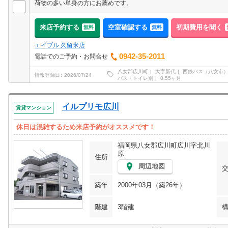
荷物の多い単身の方にお薦めです。
来店予約する
空室確認する
初期費用を聞く
無料
無料
エイブル 久留米店
0942-35-2011
電話でのご予約・お問合せ
八女郡広川町
大字新代
西鉄バス（八女市
情報登録日
2026/07/24
バス・トイレ別
0.55ヶ月
イルプリモ広川
賃貸マンション
休日は混雑するため来店予約がオススメです！
福岡県八女郡広川町広川字北川
原
住所
周辺地図
築年
2000年03月（築26年）
階建
3階建