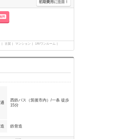
初期費用に注目！
無料
）
古賀
マンション
1R/ワンルーム
西鉄バス（筑後市内）/一条 徒歩
交通
15分
構造
鉄骨造