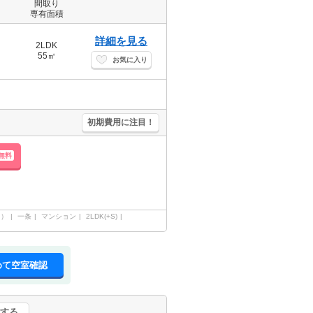
間取り
専有面積
詳細を見る
2LDK
55㎡
お気に入り
初期費用に注目！
無料
内）
一条
マンション
2LDK(+S)
めて空室確認
する