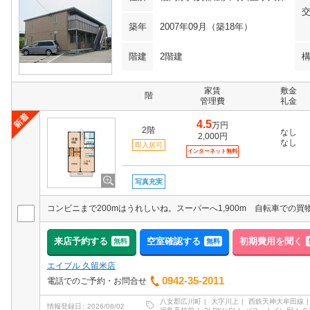
築年
2007年09月（築18年）
階建
2階建
家賃
敷金
階
管理費
礼金
4.5
万円
2階
なし
2,000円
なし
即入居可
インターネット無料
写真充実
コンビニまで200mはうれしいね。スーパーへ1,900m 自転車での
来店予約する
空室確認する
初期費用を聞く
無料
無料
エイブル 久留米店
0942-35-2011
電話でのご予約・お問合せ
八女郡広川町
大字川上
西鉄天神大牟田線
情報登録日
2026/08/02