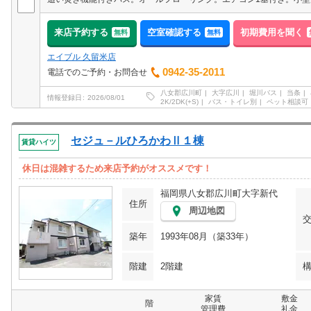
来店予約する
空室確認する
初期費用を聞く
無料
無料
エイブル 久留米店
0942-35-2011
電話でのご予約・お問合せ
八女郡広川町
大字広川
堀川バス
当条
情報登録日
2026/08/01
2K/2DK(+S)
バス・トイレ別
ペット相談可
セジュ－ルひろかわⅡ１棟
賃貸ハイツ
休日は混雑するため来店予約がオススメです！
福岡県八女郡広川町大字新代
住所
周辺地図
築年
1993年08月（築33年）
階建
2階建
家賃
敷金
階
管理費
礼金