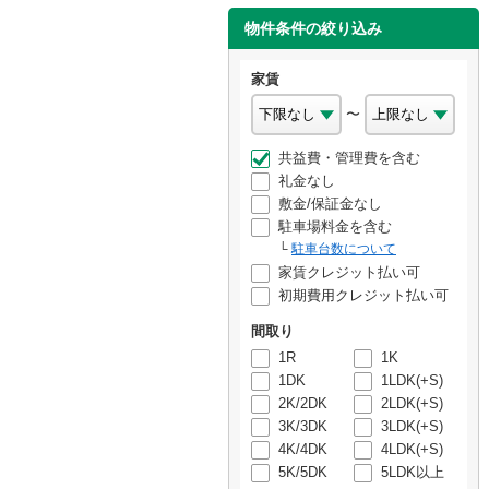
物件条件の絞り込み
家賃
〜
共益費・管理費を含む
礼金なし
敷金/保証金なし
駐車場料金を含む
駐車台数について
家賃クレジット払い可
初期費用クレジット払い可
間取り
1R
1K
1DK
1LDK(+S)
2K/2DK
2LDK(+S)
3K/3DK
3LDK(+S)
4K/4DK
4LDK(+S)
5K/5DK
5LDK以上