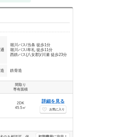
堀川バス/当条 徒歩1分
交通
堀川バス/牟礼 徒歩11分
西鉄バス(八女郡)/川瀬 徒歩23分
構造
鉄骨造
間取り
専有面積
詳細を見る
2DK
45.5㎡
お気に入り
追い焚き機能付きバス。オールフローリング。エアコン1基付き。小型犬のみ相談可。保証会社加入要(初回月額総額30%、月次月額総額1%)。
初期費用に注目！