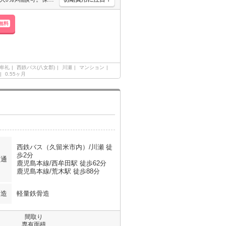
無料
牟礼
西鉄バス(八女郡)
川瀬
マンション
0.55ヶ月
西鉄バス（久留米市内）/川瀬 徒
歩2分
交通
鹿児島本線/西牟田駅 徒歩62分
鹿児島本線/荒木駅 徒歩88分
構造
軽量鉄骨造
間取り
専有面積