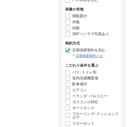
画像の有無
間取図付
外観
内観
360°パノラマ写真あり
契約方式
定期借家契約を含む
定期借家契約とは
こだわり条件を選ぶ
バス･トイレ別
室内洗濯機置場
駐車場付
エアコン
ベランダ･バルコニー
ガスコンロ対応
オートロック
フローリング･クッションフ
ロア
クローゼット