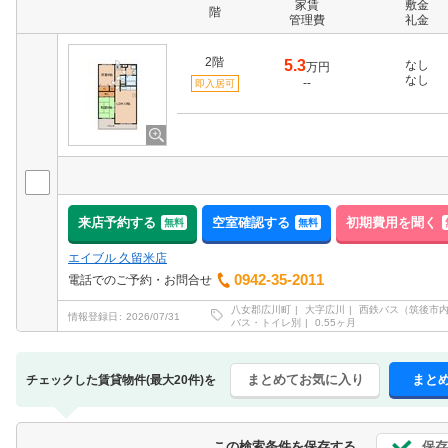
家賃
敷金
階
管理費
礼金
2階
5.3
なし
万円
なし
--
即入居可
来店予約する
空室確認する
初期費用を聞く
無料
無料
エイブル 久留米店
0942-35-2011
電話でのご予約・お問合せ
八女郡広川町
大字広川
西鉄バス（筑後市
情報登録日
2026/07/31
バス・トイレ別
0.55ヶ月
まとめてお気に入り
まと
チェックした賃貸物件(最大20件)を
保存
この検索条件を保存する