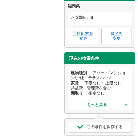
福岡県
八女郡広川町
市区町村を
町名を
変更
変更
現在の検索条件
建物種別
アパート/マンショ
ン/戸建・テラスハウス
家賃
下限なし ~ 上限なし
共益費・管理費を含む
間取り
指定なし
もっと見る
この条件を保存する