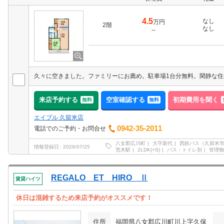
4.5
なし
万円
2階
なし
--
来店予約する
空室確認する
初期費用を聞く
無料
無料
エイブル 久留米店
0942-35-2011
電話でのご予約・お問合せ
八女郡広川町
大字新代
西鉄バス（久留米
情報登録日
2026/07/25
荒木駅
2LDK(+S)
バス・トイレ別
管理物
REGALO ET HIRO Ⅱ
賃貸ハイツ
休日は混雑するため来店予約がオススメです！
住所
福岡県八女郡広川町川上字久保