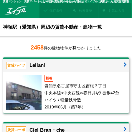
賃貸マンション・賃貸アパートなど神領駅(愛知県)の過去から現在までエイブルに掲載された賃貸住宅情報・建物情報を検索！不動産賃貸を探すなら、お部屋探しのエイブル
保存条件
検索履歴
お気に入り
神領駅（愛知県）周辺の賃貸不動産・建物一覧
2458
件の建物物件が見つかりました
Leilani
賃貸ハイツ
新着
愛知県名古屋市守山区吉根３丁目
中央本線<中央西線>/春日井駅/ 徒歩42分
ハイツ / 軽量鉄骨造
2019年06月（築7年）
Ciel Bran・che
賃貸コーポ