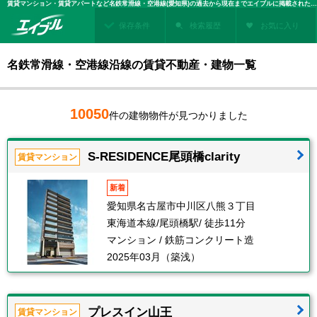
賃貸マンション・賃貸アパートなど名鉄常滑線・空港線(愛知県)の過去から現在までエイブルに掲載された賃貸住宅情報・建物情報を検索！不動産賃貸を探すなら、お部屋探しのエイブル
保存条件
検索履歴
お気に入り
名鉄常滑線・空港線沿線の賃貸不動産・建物一覧
10050
件の建物物件が見つかりました
S-RESIDENCE尾頭橋clarity
賃貸マンション
新着
愛知県名古屋市中川区八熊３丁目
東海道本線/尾頭橋駅/ 徒歩11分
マンション / 鉄筋コンクリート造
2025年03月（築浅）
プレスイン山王
賃貸マンション