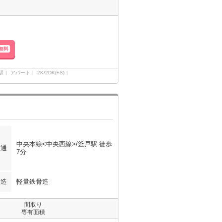
無料
駅
アパート
2K/2DK(+S)
中央本線<中央西線>/釜戸駅 徒歩
交通
7分
構造
軽量鉄骨造
間取り
専有面積