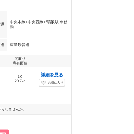
中央本線<中央西線>/瑞浪駅 車移
交通
動
構造
重量鉄骨造
間取り
専有面積
詳細を見る
1K
29.7㎡
お気に入り
暮らしませんか。