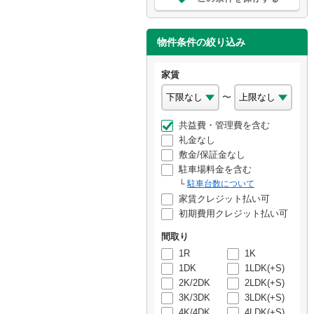
物件条件の絞り込み
家賃
〜
共益費・管理費を含む
礼金なし
敷金/保証金なし
駐車場料金を含む
駐車台数について
家賃クレジット払い可
初期費用クレジット払い可
間取り
1R
1K
1DK
1LDK(+S)
2K/2DK
2LDK(+S)
3K/3DK
3LDK(+S)
4K/4DK
4LDK(+S)