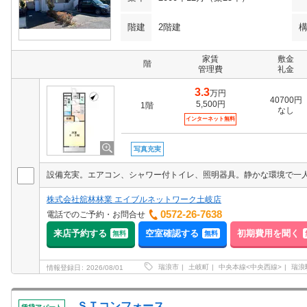
階建
2階建
家賃
敷金
階
管理費
礼金
3.3
万円
40700円
5,500円
1階
なし
インターネット無料
写真充実
株式会社舘林林業 エイブルネットワーク土岐店
0572-26-7638
電話でのご予約・お問合せ
来店予約する
空室確認する
初期費用を聞く
無料
無料
瑞浪市
土岐町
中央本線<中央西線>
瑞浪
情報登録日
2026/08/01
ＳＴコンフォース