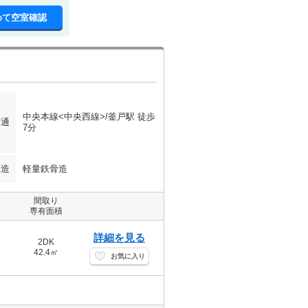
めて空室確認
中央本線<中央西線>/釜戸駅 徒歩
交通
7分
構造
軽量鉄骨造
間取り
専有面積
詳細を見る
2DK
42.4㎡
お気に入り