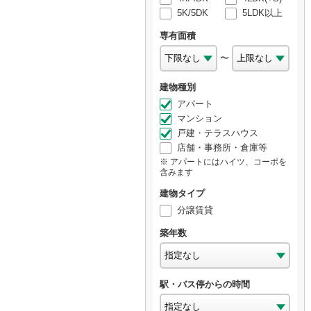
5K/5DK
5LDK以上
専有面積
〜
建物種別
アパート
マンション
戸建・テラスハウス
店舗・事務所・倉庫等
アパートにはハイツ、コーポを
含みます
建物タイプ
分譲賃貸
築年数
駅・バス停からの時間