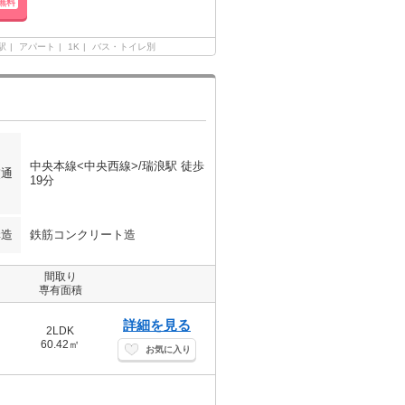
無料
駅
アパート
1K
バス・トイレ別
中央本線<中央西線>/瑞浪駅 徒歩
交通
19分
構造
鉄筋コンクリート造
間取り
専有面積
詳細を見る
2LDK
60.42㎡
お気に入り