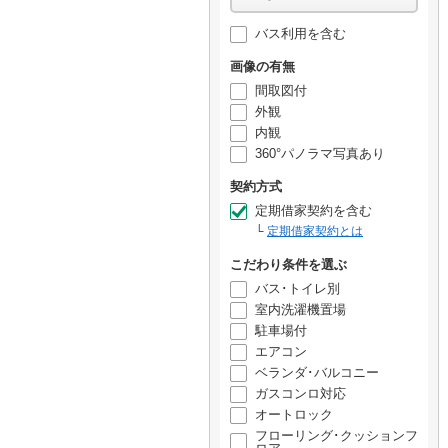
バス利用を含む
画像の有無
間取図付
外観
内観
360°パノラマ写真あり
契約方式
定期借家契約を含む
定期借家契約とは
こだわり条件を選ぶ
バス･トイレ別
室内洗濯機置場
駐車場付
エアコン
ベランダ･バルコニー
ガスコンロ対応
オートロック
フローリング･クッションフ