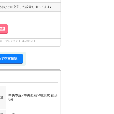
焚きなどの充実した設備も揃ってます♪
無料
駅
マンション
2LDK(+S)
めて空室確認
中央本線<中央西線>/瑞浪駅 徒歩
交通
8分