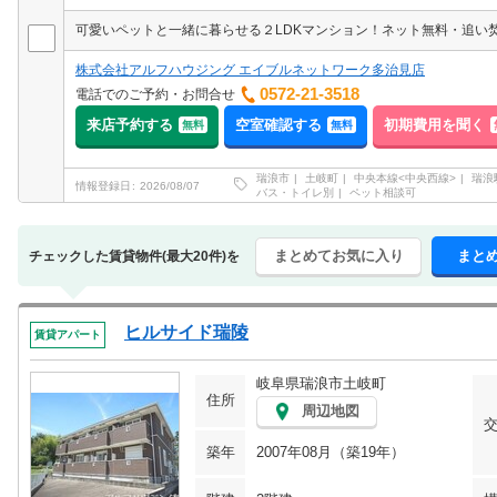
可愛いペットと一緒に暮らせる２LDKマンション！ネット無料・追い
株式会社アルフハウジング エイブルネットワーク多治見店
0572-21-3518
電話でのご予約・お問合せ
来店予約する
空室確認する
初期費用を聞く
無料
無料
瑞浪市
土岐町
中央本線<中央西線>
瑞浪
情報登録日
2026/08/07
バス・トイレ別
ペット相談可
まとめてお気に入り
まと
チェックした賃貸物件(最大20件)を
ヒルサイド瑞陵
賃貸アパート
岐阜県瑞浪市土岐町
住所
周辺地図
築年
2007年08月（築19年）