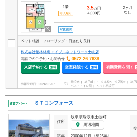
1階
3.5
2ヶ月
万円
なし
4,000円
即入居可
写真充実
ペット相談・フローリング・日当たり良好
株式会社舘林林業 エイブルネットワーク土岐店
0572-26-7638
電話でのご予約・お問合せ
来店予約する
空室確認する
初期費用を聞く
無料
無料
瑞浪市
釜戸町
中央本線<中央西線>
釜戸
情報登録日
2026/08/07
バス・トイレ別
ペット相談可
ＳＴコンフォース
賃貸アパート
岐阜県瑞浪市土岐町
住所
周辺地図
築年
2000年12月（築25年）