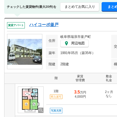
まとめてお気に入り
まと
チェックした賃貸物件(最大20件)を
ハイコーポ釜戸
賃貸アパート
岐阜県瑞浪市釜戸町
住所
周辺地図
築年
1991年05月（築35年）
階建
2階建
家賃
敷金
階
管理費
礼金
1階
3.5
2ヶ月
万円
なし
4,000円
即入居可
写真充実