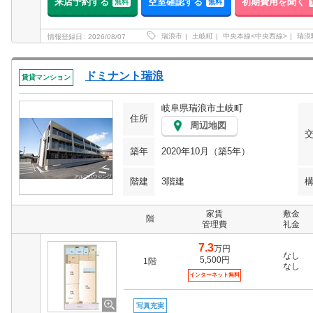
来店予約する
空室確認する
初期費用を聞く
無料
無料
瑞浪市
土岐町
中央本線<中央西線>
瑞浪
情報登録日
2026/08/07
ドミナント瑞浪
賃貸マンション
岐阜県瑞浪市土岐町
住所
周辺地図
築年
2020年10月（築5年）
階建
3階建
家賃
敷金
階
管理費
礼金
7.3
万円
なし
5,500円
1階
なし
インターネット無料
写真充実