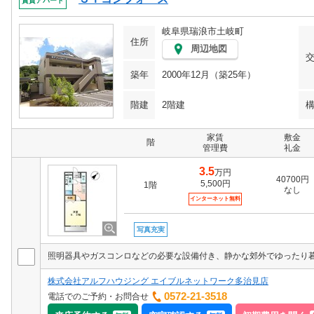
賃貸アパート
岐阜県瑞浪市土岐町
住所
周辺地図
築年
2000年12月（築25年）
階建
2階建
家賃
敷金
階
管理費
礼金
3.5
万円
40700円
5,500円
1階
なし
インターネット無料
写真充実
照明器具やガスコンロなどの必要な設備付き、静かな郊外でゆったり
株式会社アルフハウジング エイブルネットワーク多治見店
0572-21-3518
電話でのご予約・お問合せ