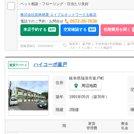
ペット相談・フローリング・日当たり良好
株式会社舘林林業 エイブルネットワーク土岐店
0572-26-7638
電話でのご予約・お問合せ
来店予約する
空室確認する
初期費用を聞く
無料
無料
瑞浪市
釜戸町
中央本線<中央西線>
釜戸
情報登録日
2026/08/07
バス・トイレ別
ペット相談可
ハイコーポ釜戸
賃貸アパート
岐阜県瑞浪市釜戸町
住所
周辺地図
築年
1991年05月（築35年）
階建
2階建
家賃
敷金
階
管理費
礼金