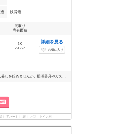
構造
鉄骨造
間取り
専有面積
詳細を見る
1K
29.7㎡
お気に入り
設備充実。エアコン、シャワー付トイレ、照明器具。静かな環境で一人暮しを始めませんか。照明器具やガスコンロなどの必要な設備付き、静かな郊外でゆったり暮らしませんか。南向き, 角部屋, インターネット使用料無料, Wi-fi対応, 室内洗濯機置場, 独立洗面所, シャワー付トイレ, ガスコンロ, 照明器具, バス・トイレ別
無料
駅
アパート
1K
バス・トイレ別