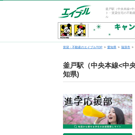
釜戸駅（中央本線<中
ト・賃貸住宅の不動
ル
賃貸・不動産のエイブルTOP
愛知県
瑞浪市
釜戸駅（中央本線<中
知県)