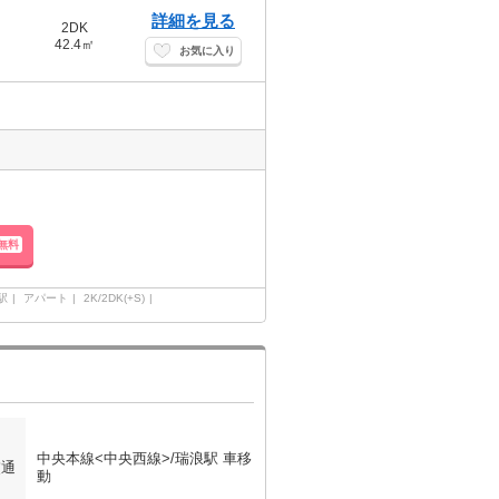
詳細を見る
2DK
42.4㎡
お気に入り
無料
駅
アパート
2K/2DK(+S)
中央本線<中央西線>/瑞浪駅 車移
交通
動