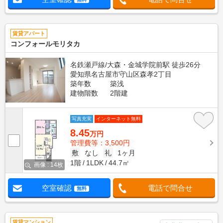
賃貸アパート
コンフォールモリタカ
名鉄瀬戸線/大森・金城学院前駅 徒歩26分
愛知県名古屋市守山区森孝2丁目
築年数
築浅
建物階数
2階建
写真充実
インターネット無料
8.45
万円
管理費等：3,500円
敷
なし
礼
1ヶ月
1階
1LDK
44.7㎡
画像 : 14枚
空室確認
電話で問合せ
無料
賃貸マンション