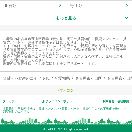
川宮駅
守山駅
もっと見る
ご希望の名古屋市守山区森孝（愛知県）周辺の賃貸物件（賃貸マンション・賃
貸アパート・一戸建て賃貸住宅）は見つかりましたか？
エイブルは、お客様のニーズにあったお部屋をご提案し豊かな暮らしを実現さ
せる賃貸業界のプロフェッショナルとして、不動産賃貸仲介サービス事業を中
心に賃貸業界をリードしてきました。
安心・信頼・実績のエイブルに、お部屋探しのことなら何でもお気軽にご相
談・お問い合わせください。
理想の賃貸物件探し・お部屋探しを全力でサポートします。
賃貸・不動産のエイブルTOP
>
愛知県
>
名古屋市守山区
>
名古屋市守山
パソコン
トップ
プライバシーポリシー
問合せ・会社概要
賃貸物件・不動産情報は、賃貸マンション・賃貸アパート・賃貸住宅などの不動産を扱う、お
部屋探しのエイブルへ
(C) ABLE INC. All rights reserved.