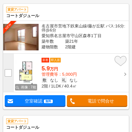
賃貸アパート
コートダジュール
NEW
名古屋市営地下鉄東山線/藤が丘駅 バス:16分:
停歩6分
愛知県名古屋市守山区森孝1丁目
築年数
築21年
建物階数
2階建
新着
即入居
5.9
万円
管理費等：5,000円
敷
なし
礼
なし
2階
1LDK
40.4㎡
画像 : 7枚
空室確認
電話で問合せ
無料
賃貸アパート
コートダジュール