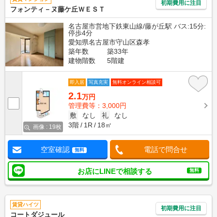
初期費用に注目
フォンティ－ヌ藤ケ丘ＷＥＳＴ
名古屋市営地下鉄東山線/藤が丘駅 バス:15分:
停歩4分
愛知県名古屋市守山区森孝
築年数
築33年
建物階数
5階建
即入居
写真充実
無料オンライン相談可
2.1
万円
管理費等：3,000円
敷
なし
礼
なし
3階
1R
18㎡
画像 : 19枚
空室確認
電話で問合せ
無料
お店にLINEで相談する
無料
賃貸ハイツ
初期費用に注目
コートダジュール