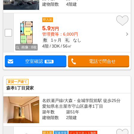
建物階数
4階建
即入居
5.9
万円
管理費等：6,000円
敷
1ヶ月
礼
なし
4階
3DK
56㎡
画像 : 8枚
空室確認
電話で問合せ
無料
賃貸一戸建て
森孝1丁目貸家
名鉄瀬戸線/大森・金城学院前駅 徒歩25分
愛知県名古屋市守山区森孝1丁目
築年数
築51年
建物階数
2階建
即入居
写真充実
インターネット無料