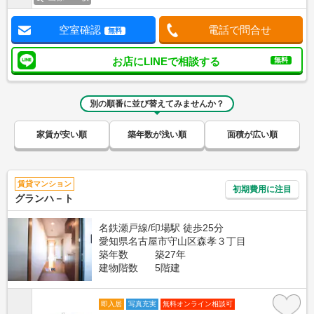
空室確認
電話で問合せ
無料
お店にLINEで相談する
無料
別の順番に並び替えてみませんか？
家賃が安い順
築年数が浅い順
面積が広い順
賃貸マンション
初期費用に注目
グランハ－ト
名鉄瀬戸線/印場駅 徒歩25分
愛知県名古屋市守山区森孝３丁目
築年数
築27年
建物階数
5階建
即入居
写真充実
無料オンライン相談可