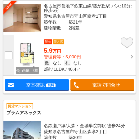
NEW
名古屋市営地下鉄東山線/藤が丘駅 バス:16分:
停歩6分
愛知県名古屋市守山区森孝1丁目
築年数
築21年
建物階数
2階建
新着
即入居
5.9
万円
管理費等：5,000円
敷
なし
礼
なし
2階
1LDK
40.4㎡
画像 : 7枚
空室確認
電話で問合せ
無料
賃貸マンション
プラムアネックス
名鉄瀬戸線/大森・金城学院前駅 徒歩24分
愛知県名古屋市守山区森孝2丁目
築年数
築30年