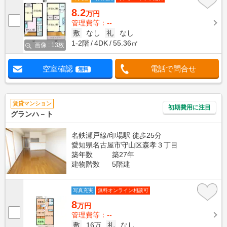
8.2
万円
管理費等：--
敷
なし
礼
なし
1-2階
4DK
55.36㎡
画像 : 13枚
空室確認
電話で問合せ
無料
賃貸マンション
初期費用に注目
グランハ－ト
名鉄瀬戸線/印場駅 徒歩25分
愛知県名古屋市守山区森孝３丁目
築年数
築27年
建物階数
5階建
写真充実
無料オンライン相談可
8
万円
管理費等：--
敷
16万
礼
なし