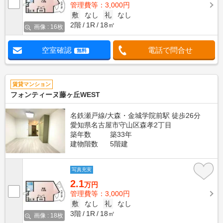
管理費等：3,000円
敷
なし
礼
なし
2階
1R
18㎡
画像 : 16枚
空室確認
電話で問合せ
無料
賃貸マンション
フォンティーヌ藤ヶ丘WEST
名鉄瀬戸線/大森・金城学院前駅 徒歩26分
愛知県名古屋市守山区森孝2丁目
築年数
築33年
建物階数
5階建
写真充実
2.1
万円
管理費等：3,000円
敷
なし
礼
なし
3階
1R
18㎡
画像 : 18枚