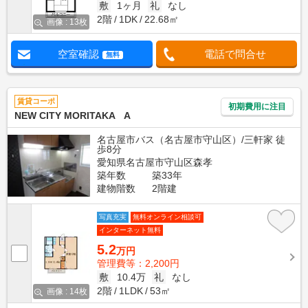
敷
1ヶ月
礼
なし
2階
1DK
22.68㎡
画像 : 13枚
空室確認
電話で問合せ
無料
賃貸コーポ
初期費用に注目
NEW CITY MORITAKA A
名古屋市バス（名古屋市守山区）/三軒家 徒
歩8分
愛知県名古屋市守山区森孝
築年数
築33年
建物階数
2階建
写真充実
無料オンライン相談可
インターネット無料
5.2
万円
管理費等：2,200円
敷
10.4万
礼
なし
2階
1LDK
53㎡
画像 : 14枚