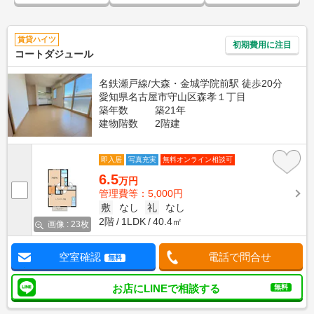
賃貸ハイツ
初期費用に注目
コートダジュール
名鉄瀬戸線/大森・金城学院前駅 徒歩20分
愛知県名古屋市守山区森孝１丁目
築年数
築21年
建物階数
2階建
即入居
写真充実
無料オンライン相談可
6.5
万円
管理費等：5,000円
敷
なし
礼
なし
2階
1LDK
40.4㎡
画像 : 23枚
空室確認
電話で問合せ
無料
お店にLINEで相談する
無料