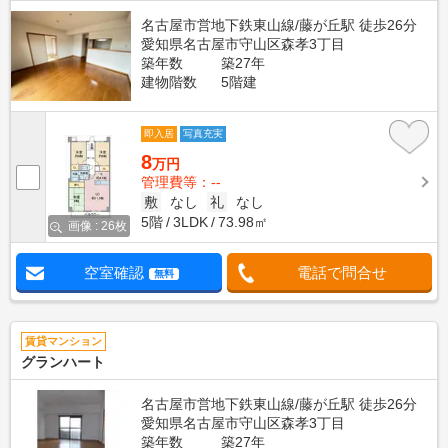
名古屋市営地下鉄東山線/藤が丘駅 徒歩26分
愛知県名古屋市守山区森孝3丁目
築年数
築27年
建物階数
5階建
即入居
写真充実
8
万円
管理費等：--
敷
なし
礼
なし
5階
3LDK
73.98㎡
画像 : 26枚
空室確認
電話で問合せ
無料
賃貸マンション
グランハート
名古屋市営地下鉄東山線/藤が丘駅 徒歩26分
愛知県名古屋市守山区森孝3丁目
築年数
築27年