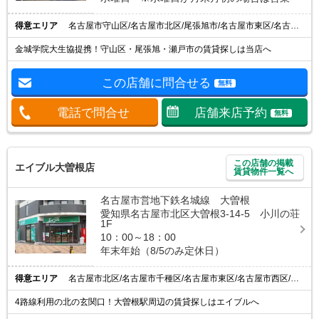
得意エリア
名古屋市守山区/名古屋市北区/尾張旭市/名古屋市東区/名古屋市名東区
金城学院大生協提携！守山区・尾張旭・瀬戸市の賃貸探しは当店へ
この店舗に問合せる
無料
電話で問合せ
店舗来店予約
無料
この店舗の掲載
エイブル大曽根店
賃貸物件一覧へ
名古屋市営地下鉄名城線 大曽根
愛知県名古屋市北区大曽根3-14-5 小川の荘
1F
10：00～18：00
年末年始（8/5のみ定休日）
得意エリア
名古屋市北区/名古屋市千種区/名古屋市東区/名古屋市西区/名古屋市守山区
4路線利用の北の玄関口！大曽根駅周辺の賃貸探しはエイブルへ