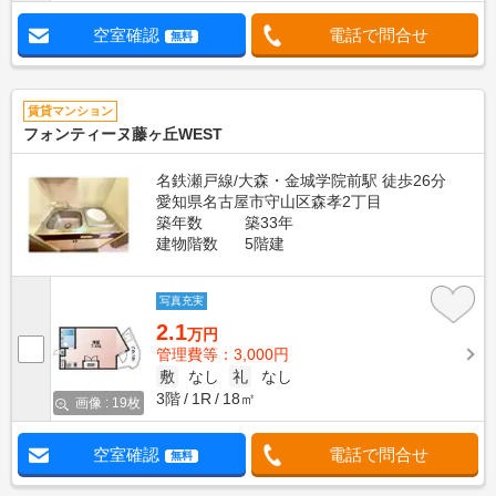
空室確認
電話で問合せ
無料
賃貸マンション
フォンティーヌ藤ヶ丘WEST
名鉄瀬戸線/大森・金城学院前駅 徒歩26分
愛知県名古屋市守山区森孝2丁目
築年数
築33年
建物階数
5階建
写真充実
2.1
万円
管理費等：3,000円
敷
なし
礼
なし
3階
1R
18㎡
画像 : 19枚
空室確認
電話で問合せ
無料