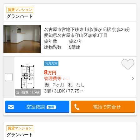
賃貸マンション
グランハート
名古屋市営地下鉄東山線/藤が丘駅 徒歩26分
愛知県名古屋市守山区森孝3丁目
築年数
築27年
建物階数
5階建
写真充実
8
万円
管理費等：--
敷
2ヶ月
礼
なし
3階
3LDK
77.75㎡
画像 : 15枚
空室確認
電話で問合せ
無料
賃貸マンション
グランハート