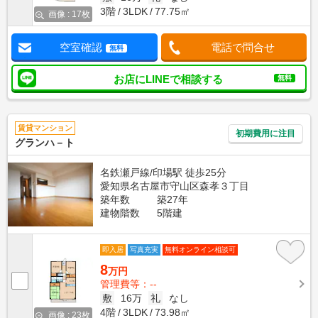
3階
3LDK
77.75㎡
画像 : 17枚
空室確認
電話で問合せ
無料
お店にLINEで相談する
無料
賃貸マンション
初期費用に注目
グランハ－ト
名鉄瀬戸線/印場駅 徒歩25分
愛知県名古屋市守山区森孝３丁目
築年数
築27年
建物階数
5階建
即入居
写真充実
無料オンライン相談可
8
万円
管理費等：--
敷
16万
礼
なし
4階
3LDK
73.98㎡
画像 : 23枚