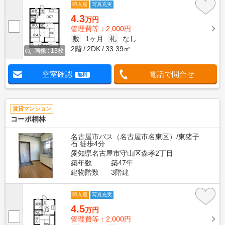
即入居
写真充実
4.3
万円
管理費等：2,000円
敷
1ヶ月
礼
なし
2階
2DK
33.39㎡
画像 : 13枚
空室確認
電話で問合せ
無料
賃貸マンション
コーポ桐林
名古屋市バス（名古屋市名東区）/東猪子
石 徒歩4分
愛知県名古屋市守山区森孝2丁目
築年数
築47年
建物階数
3階建
即入居
写真充実
4.5
万円
管理費等：2,000円