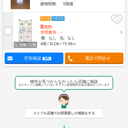
建物階数
5階建
即入居
写真充実
8
万円
管理費等：--
敷
なし
礼
なし
4階
3LDK
73.98㎡
画像 : 17枚
空室確認
電話で問合せ
無料
物件が見つからなかったら店舗に相談
まだネットに掲載していないオススメ賃貸物件がある場合がございます
エイブル店舗でお部屋探しの相談をする
1