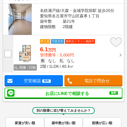
名鉄瀬戸線/大森・金城学院前駅 徒歩20分
愛知県名古屋市守山区森孝１丁目
築年数
築21年
建物階数
2階建
即入居
写真充実
無料オンライン相談可
6.1
万円
管理費等：5,000円
敷
なし
礼
なし
2階
1LDK
40.4㎡
画像 : 23枚
空室確認
電話で問合せ
無料
お店にLINEで相談する
無料
別の順番に並び替えてみませんか？
家賃が安い順
築年数が浅い順
面積が広い順