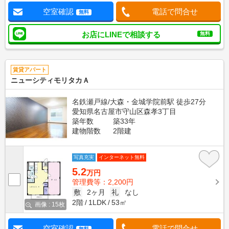
空室確認
電話で問合せ
無料
お店にLINEで相談する
無料
賃貸アパート
ニューシティモリタカＡ
名鉄瀬戸線/大森・金城学院前駅 徒歩27分
愛知県名古屋市守山区森孝3丁目
築年数
築33年
建物階数
2階建
写真充実
インターネット無料
5.2
万円
管理費等：2,200円
敷
2ヶ月
礼
なし
2階
1LDK
53㎡
画像 : 15枚
空室確認
電話で問合せ
無料