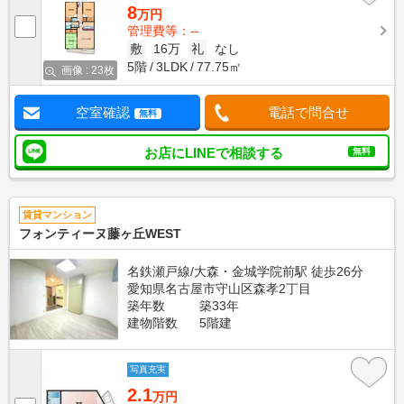
8
万円
管理費等：--
敷
16万
礼
なし
5階
3LDK
77.75㎡
画像 : 23枚
空室確認
電話で問合せ
無料
お店にLINEで相談する
無料
賃貸マンション
フォンティーヌ藤ヶ丘WEST
名鉄瀬戸線/大森・金城学院前駅 徒歩26分
愛知県名古屋市守山区森孝2丁目
築年数
築33年
建物階数
5階建
写真充実
2.1
万円