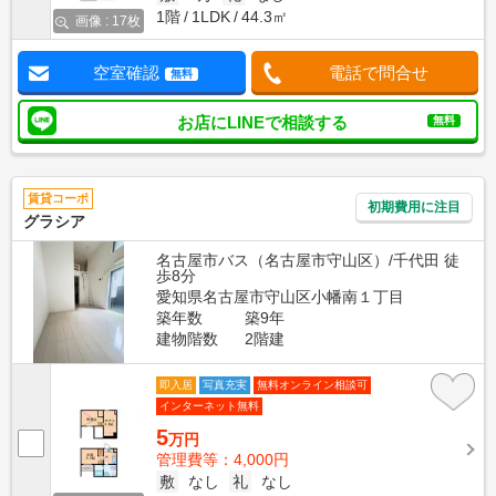
1階
1LDK
44.3㎡
画像 : 17枚
空室確認
電話で問合せ
無料
お店にLINEで相談する
無料
賃貸コーポ
初期費用に注目
グラシア
名古屋市バス（名古屋市守山区）/千代田 徒
歩8分
愛知県名古屋市守山区小幡南１丁目
築年数
築9年
建物階数
2階建
即入居
写真充実
無料オンライン相談可
インターネット無料
5
万円
管理費等：4,000円
敷
なし
礼
なし