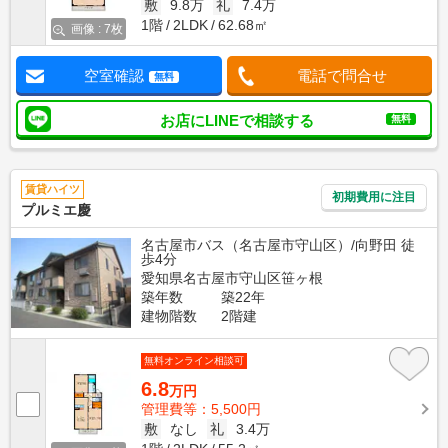
敷
9.8万
礼
7.4万
1階
2LDK
62.68㎡
画像 : 7枚
空室確認
電話で問合せ
無料
お店にLINEで相談する
無料
賃貸ハイツ
初期費用に注目
プルミエ慶
名古屋市バス（名古屋市守山区）/向野田 徒
歩4分
愛知県名古屋市守山区笹ヶ根
築年数
築22年
建物階数
2階建
無料オンライン相談可
6.8
万円
管理費等：5,500円
敷
なし
礼
3.4万