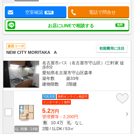
空室確認
電話で問合せ
無料
お店にLINEで相談する
無料
賃貸コーポ
初期費用に注目
NEW CITY MORITAKA A
名古屋市バス（名古屋市守山区）/三軒家 徒
歩8分
愛知県名古屋市守山区森孝
築年数
築33年
建物階数
2階建
写真充実
無料オンライン相談可
インターネット無料
5.2
万円
管理費等：2,200円
敷
10.4万
礼
なし
2階
1LDK
53㎡
画像 : 14枚