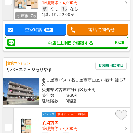
管理費等：4,000円
敷
なし
礼
なし
1階
1K
22.06㎡
画像 : 7枚
空室確認
電話で問合せ
無料
お店にLINEで相談する
無料
賃貸マンション
初期費用に注目
リバ－ステ－ジもりやま
名古屋市バス（名古屋市守山区）/薮田 徒歩7
分
愛知県名古屋市守山区藪田町
築年数
築30年
建物階数
3階建
パノラマ
無料オンライン相談可
7.4
万円
管理費等：4,300円