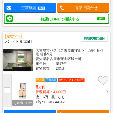
空室確認
電話で問合せ
無料
お店にLINEで相談する
無料
賃貸アパート
初期費用に注目
パ－クヒルズ城土
名古屋市バス（名古屋市守山区）/緑ケ丘住
宅 徒歩9分
愛知県名古屋市守山区城土町
築年数
築17年
建物階数
2階建
即入居
写真充実
無料オンライン相談可
6
万円
管理費等：4,000円
敷
6万
礼
なし
1階
1LDK
44.3㎡
画像 : 17枚