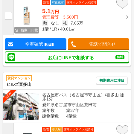
新着
写真充実
無料オンライン相談可
5.1
万円
管理費等：3,500円
敷
なし
礼
7.65万
1階
1R
40.01㎡
画像 : 23枚
空室確認
電話で問合せ
無料
お店にLINEで相談する
無料
賃貸マンション
初期費用に注目
ヒルズ喜多山
NEW
名古屋市バス（名古屋市守山区）/喜多山 徒
歩1分
愛知県名古屋市守山区茶臼前
築年数
築37年
建物階数
4階建
新着
即入居
無料オンライン相談可