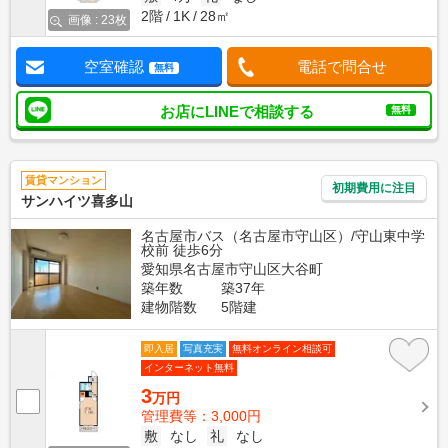
2階
1K
28㎡
画像 : 23枚
空室確認
電話で問合せ
無料
お店にLINEで相談する
無料
賃貸マンション
初期費用に注目
サンハイツ喜多山
名古屋市バス（名古屋市守山区）/守山東中学
校前 徒歩6分
愛知県名古屋市守山区大谷町
築年数
築37年
建物階数
5階建
即入居
写真充実
無料オンライン相談可
インターネット無料
3
万円
管理費等：3,000円
敷
なし
礼
なし