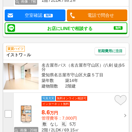
1階
2LDK
55.2㎡
画像 : 7枚
空室確認
電話で問合せ
無料
お店にLINEで相談する
無料
賃貸ハイツ
初期費用に注目
イストワ－ル
名古屋市バス（名古屋市守山区）/八剣 徒歩5
分
愛知県名古屋市守山区大森５丁目
築年数
築14年
建物階数
2階建
写真充実
無料オンライン相談可
インターネット無料
8.6
万円
管理費等：7,000円
敷
なし
礼
5万
2階
2LDK
69.15㎡
画像 : 20枚