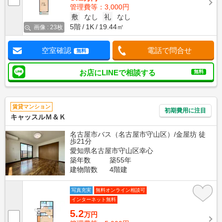
管理費等：3,000円
敷
なし
礼
なし
5階
1K
19.44㎡
画像 : 23枚
空室確認
電話で問合せ
無料
お店にLINEで相談する
無料
賃貸マンション
初期費用に注目
キャッスルＭ＆Ｋ
名古屋市バス（名古屋市守山区）/金屋坊 徒
歩21分
愛知県名古屋市守山区幸心
築年数
築55年
建物階数
4階建
写真充実
無料オンライン相談可
インターネット無料
5.2
万円