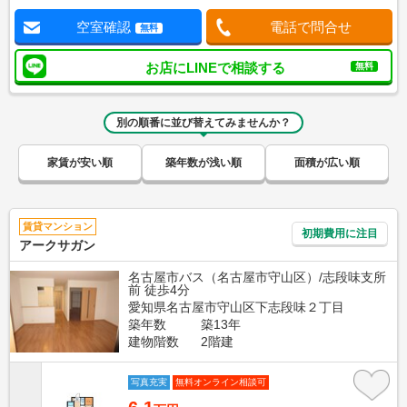
空室確認
電話で問合せ
無料
お店にLINEで相談する
無料
別の順番に並び替えてみませんか？
家賃が安い順
築年数が浅い順
面積が広い順
賃貸マンション
初期費用に注目
アークサガン
名古屋市バス（名古屋市守山区）/志段味支所
前 徒歩4分
愛知県名古屋市守山区下志段味２丁目
築年数
築13年
建物階数
2階建
写真充実
無料オンライン相談可