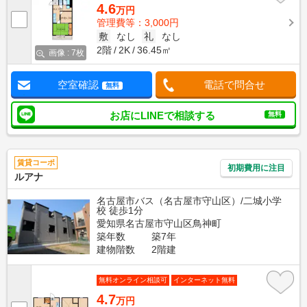
4.6
万円
管理費等：3,000円
敷
なし
礼
なし
2階
2K
36.45㎡
画像 : 7枚
空室確認
電話で問合せ
無料
お店にLINEで相談する
無料
賃貸コーポ
初期費用に注目
ルアナ
名古屋市バス（名古屋市守山区）/二城小学
校 徒歩1分
愛知県名古屋市守山区鳥神町
築年数
築7年
建物階数
2階建
無料オンライン相談可
インターネット無料
4.7
万円