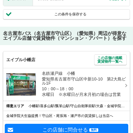
この条件を保存する
名古屋市バス（名古屋市守山区）（愛知県）
周辺が得意な
エイブル店舗で賃貸物件（マンション・アパート）を探す
この店舗の掲載
エイブル小幡店
賃貸物件一覧へ
名鉄瀬戸線 小幡
愛知県名古屋市守山区中新10-10 第2大島ビ
ル1F
10：00～18：00
水曜日 ※水曜日が月末月初の場合は営業
得意エリア
小幡駅/喜多山駅/瓢箪山駅/守山自衛隊前駅/大森・金城学院前駅
金城学院大生協提携！守山区・尾張旭・瀬戸市の賃貸探しは当店へ
この店舗に問合せる
無料