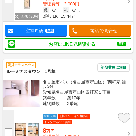
管理費等：3,000円
敷
なし
礼
なし
3階
1K
19.44㎡
画像 : 23枚
空室確認
電話で問合せ
無料
お店にLINEで相談する
無料
賃貸テラスハウス
初期費用に注目
ルーミナスタウン 1号棟
名古屋市バス（名古屋市守山区）/四軒家 徒
歩3分
愛知県名古屋市守山区四軒家１丁目
築年数
築17年
建物階数
2階建
写真充実
無料オンライン相談可
インターネット無料
8
万円