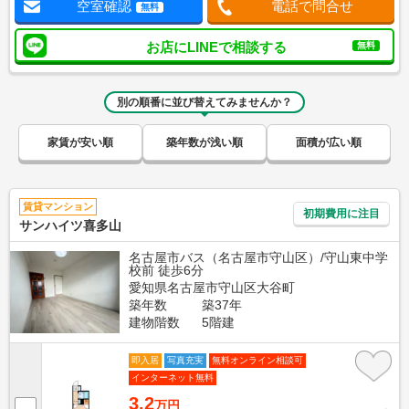
空室確認
電話で問合せ
無料
お店にLINEで相談する
無料
別の順番に並び替えてみませんか？
家賃が安い順
築年数が浅い順
面積が広い順
賃貸マンション
初期費用に注目
サンハイツ喜多山
名古屋市バス（名古屋市守山区）/守山東中学
校前 徒歩6分
愛知県名古屋市守山区大谷町
築年数
築37年
建物階数
5階建
即入居
写真充実
無料オンライン相談可
インターネット無料
3.2
万円