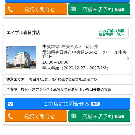
電話で問合せ
店舗来店予約
無料
この店舗の掲載
エイブル春日井店
賃貸物件一覧へ
中央本線<中央西線> 春日井
愛知県春日井市中央通1-64-2 クイール中央
通1F
10:00～18:00
年末年始（2026/12/27～2027/1/3）
得意エリア
春日井駅/勝川駅/神領駅/高蔵寺駅/高蔵寺駅
名古屋・岐阜へ好アクセス！緑豊かで住みやすい春日井市の賃貸
この店舗に問合せる
無料
電話で問合せ
店舗来店予約
無料