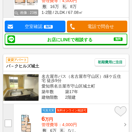
管理費等：4,000円
敷
16万
礼
8万
1-2階
2LDK
67.08㎡
画像 : 23枚
空室確認
電話で問合せ
無料
お店にLINEで相談する
無料
賃貸アパート
初期費用に注目
パ－クヒルズ城土
名古屋市バス（名古屋市守山区）/緑ケ丘住
宅 徒歩9分
愛知県名古屋市守山区城土町
築年数
築17年
建物階数
2階建
写真充実
無料オンライン相談可
6
万円
管理費等：4,000円
敷
6万
礼
なし