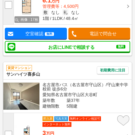
6.1
万円
管理費等：4,500円
敷
なし
礼
なし
1階
1LDK
48.4㎡
画像 : 17枚
空室確認
電話で問合せ
無料
お店にLINEで相談する
無料
賃貸マンション
初期費用に注目
サンハイツ喜多山
名古屋市バス（名古屋市守山区）/守山東中学
校前 徒歩6分
愛知県名古屋市守山区大谷町
築年数
築37年
建物階数
5階建
即入居
写真充実
無料オンライン相談可
インターネット無料
3
万円