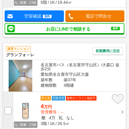
5階
1K
19.44㎡
画像 : 23枚
空室確認
電話で問合せ
無料
お店にLINEで相談する
無料
賃貸マンション
初期費用に注目
グランフォ－レ
名古屋市バス（名古屋市守山区）/大森口 徒
歩2分
愛知県名古屋市守山区大森
築年数
築37年
建物階数
4階建
即入居
写真充実
無料オンライン相談可
4
万円
管理費等：--
敷
4万
礼
なし
3階
1K
26.5㎡
画像 : 23枚