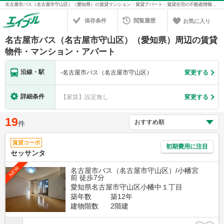
名古屋市バス（名古屋市守山区）（愛知県）の賃貸マンション・賃貸アパート・賃貸住宅の不動産情報を検索！不動産賃貸の物件探しは、お部屋探しのエイブル
保存条件
閲覧履歴
お気に入り
名古屋市バス（名古屋市守山区）（愛知県）周辺の賃貸
物件・マンション・アパート
沿線・駅
-
名古屋市バス（名古屋市守山区）
変更する
詳細条件
【家賃】設定無し
変更する
19
件
賃貸コーポ
初期費用に注目
セッサンタ
NEW
名古屋市バス（名古屋市守山区）/小幡宮
前 徒歩7分
愛知県名古屋市守山区小幡中１丁目
築年数
築12年
建物階数
2階建