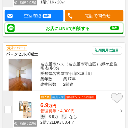
1階
1K
20㎡
画像 : 23枚
空室確認
電話で問合せ
無料
お店にLINEで相談する
無料
賃貸アパート
初期費用に注目
パ－クヒルズ城土
名古屋市バス（名古屋市守山区）/緑ケ丘住
宅 徒歩9分
愛知県名古屋市守山区城土町
築年数
築17年
建物階数
2階建
即入居
写真充実
無料オンライン相談可
6.9
万円
管理費等：4,000円
敷
6.9万
礼
なし
2階
2LDK
58.4㎡
画像 : 23枚