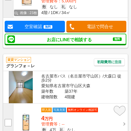
管理費等：5,000円
敷
なし
礼
なし
4階
1DK
34㎡
画像 : 23枚
空室確認
電話で問合せ
無料
お店にLINEで相談する
無料
賃貸マンション
初期費用に注目
グランフォ－レ
名古屋市バス（名古屋市守山区）/大森口 徒
歩2分
愛知県名古屋市守山区大森
築年数
築37年
建物階数
4階建
即入居
写真充実
無料オンライン相談可
4
万円
管理費等：--
敷
4万
礼
なし