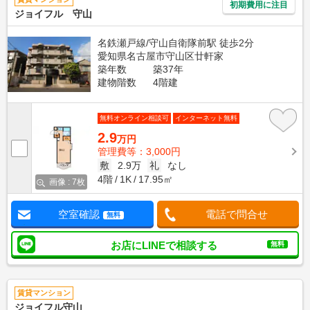
初期費用に注目
ジョイフル 守山
名鉄瀬戸線/守山自衛隊前駅 徒歩2分
愛知県名古屋市守山区廿軒家
築年数
築37年
建物階数
4階建
無料オンライン相談可
インターネット無料
2.9
万円
管理費等：3,000円
敷
2.9万
礼
なし
4階
1K
17.95㎡
画像 : 7枚
空室確認
電話で問合せ
無料
お店にLINEで相談する
無料
賃貸マンション
ジョイフル守山