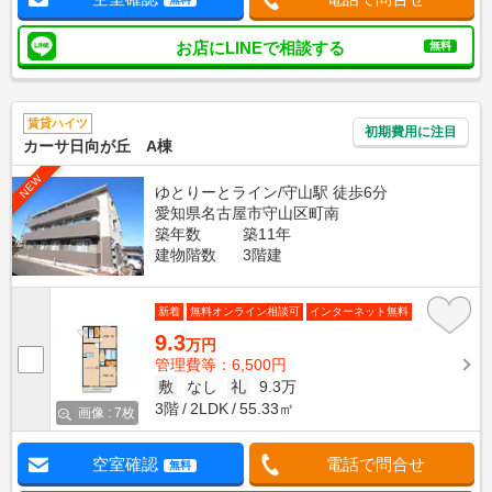
お店にLINEで相談する
無料
賃貸ハイツ
初期費用に注目
カーサ日向が丘 A棟
NEW
ゆとりーとライン/守山駅 徒歩6分
愛知県名古屋市守山区町南
築年数
築11年
建物階数
3階建
新着
無料オンライン相談可
インターネット無料
9.3
万円
管理費等：6,500円
敷
なし
礼
9.3万
3階
2LDK
55.33㎡
画像 : 7枚
空室確認
電話で問合せ
無料