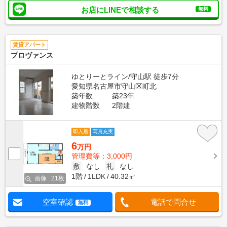
お店にLINEで相談する
無料
賃貸アパート
プロヴァンス
ゆとりーとライン/守山駅 徒歩7分
愛知県名古屋市守山区町北
築年数
築23年
建物階数
2階建
即入居
写真充実
6
万円
管理費等：3,000円
敷
なし
礼
なし
1階
1LDK
40.32㎡
画像 : 21枚
空室確認
電話で問合せ
無料