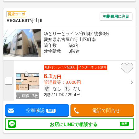
賃貸コーポ
初期費用に注目
REGALEST守山Ⅱ
ゆとりーとライン/守山駅 徒歩3分
愛知県名古屋市守山区町南
築年数
築3年
建物階数
3階建
無料オンライン相談可
インターネット無料
6.1
万円
管理費等：3,000円
敷
なし
礼
なし
2階
1LDK
29.4㎡
画像 : 7枚
空室確認
電話で問合せ
無料
お店にLINEで相談する
無料