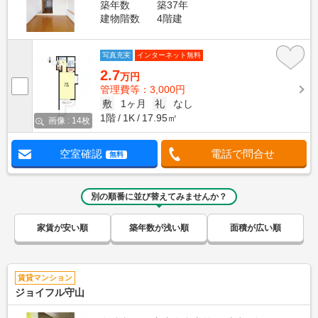
築年数
築37年
建物階数
4階建
写真充実
インターネット無料
2.7
万円
管理費等：3,000円
敷
1ヶ月
礼
なし
1階
1K
17.95㎡
画像 : 14枚
空室確認
電話で問合せ
無料
別の順番に並び替えてみませんか？
家賃が安い順
築年数が浅い順
面積が広い順
賃貸マンション
ジョイフル守山