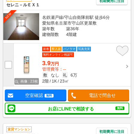
初期費用に注目
セレニ－ルＥＸ１
NEW
名鉄瀬戸線/守山自衛隊前駅 徒歩6分
愛知県名古屋市守山区更屋敷
築年数
築36年
建物階数
4階建
新着
即入居
パノラマ
写真充実
無料オンライン相談可
3.9
万円
管理費等：--
敷
なし
礼
6万
2階
1K
23㎡
画像 : 23枚
空室確認
電話で問合せ
無料
お店にLINEで相談する
無料
賃貸マンション
初期費用に注目