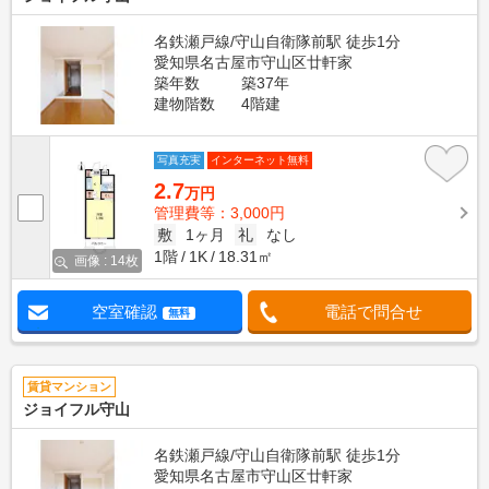
名鉄瀬戸線/守山自衛隊前駅 徒歩1分
愛知県名古屋市守山区廿軒家
築年数
築37年
建物階数
4階建
写真充実
インターネット無料
2.7
万円
管理費等：3,000円
敷
1ヶ月
礼
なし
1階
1K
18.31㎡
画像 : 14枚
空室確認
電話で問合せ
無料
賃貸マンション
ジョイフル守山
名鉄瀬戸線/守山自衛隊前駅 徒歩1分
愛知県名古屋市守山区廿軒家