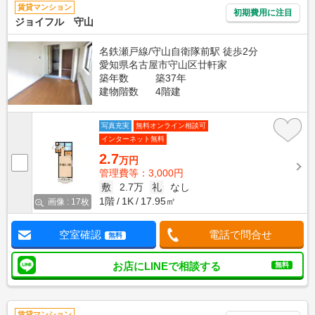
賃貸マンション
初期費用に注目
ジョイフル 守山
名鉄瀬戸線/守山自衛隊前駅 徒歩2分
愛知県名古屋市守山区廿軒家
築年数
築37年
建物階数
4階建
写真充実
無料オンライン相談可
インターネット無料
2.7
万円
管理費等：3,000円
敷
2.7万
礼
なし
1階
1K
17.95㎡
画像 : 17枚
空室確認
電話で問合せ
無料
お店にLINEで相談する
無料
賃貸マンション