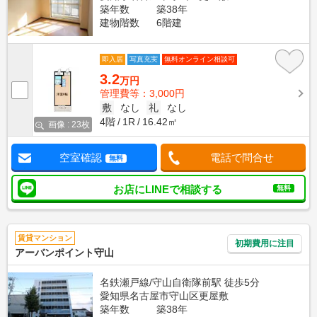
築年数
築38年
建物階数
6階建
即入居
写真充実
無料オンライン相談可
3.2
万円
管理費等：3,000円
敷
なし
礼
なし
4階
1R
16.42㎡
画像 : 23枚
空室確認
電話で問合せ
無料
お店にLINEで相談する
無料
賃貸マンション
初期費用に注目
アーバンポイント守山
名鉄瀬戸線/守山自衛隊前駅 徒歩5分
愛知県名古屋市守山区更屋敷
築年数
築38年