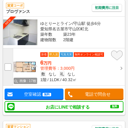
賃貸コーポ
初期費用に注目
プロヴァンス
NEW
ゆとりーとライン/守山駅 徒歩6分
愛知県名古屋市守山区町北
築年数
築23年
建物階数
2階建
新着
即入居
写真充実
無料オンライン相談可
6
万円
管理費等：3,000円
敷
なし
礼
なし
1階
1LDK
40.32㎡
画像 : 17枚
空室確認
電話で問合せ
無料
お店にLINEで相談する
無料
賃貸マンション