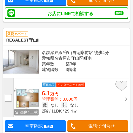
空室確認
電話で問合せ
無料
お店にLINEで相談する
無料
賃貸アパート
REGALEST守山II
名鉄瀬戸線/守山自衛隊前駅 徒歩4分
愛知県名古屋市守山区町南
築年数
築3年
建物階数
3階建
写真充実
インターネット無料
6.1
万円
管理費等：3,000円
敷
なし
礼
なし
2階
1LDK
29.4㎡
画像 : 11枚
空室確認
電話で問合せ
無料