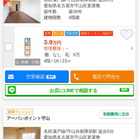
愛知県名古屋市守山区更屋敷
築年数
築36年
建物階数
4階建
新着
即入居
写真充実
無料オンライン相談可
3.9
万円
管理費等：--
敷
なし
礼
6万
4階
1K
23㎡
画像 : 23枚
空室確認
電話で問合せ
無料
お店にLINEで相談する
無料
賃貸マンション
初期費用に注目
アーバンポイント守山
名鉄瀬戸線/守山自衛隊前駅 徒歩5分
愛知県名古屋市守山区更屋敷