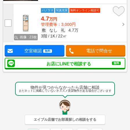
パノラマ
写真充実
無料オンライン相談可
4.7
万円
管理費等：3,000円
敷
なし
礼
4.7万
3階
1K
22㎡
画像 : 23枚
空室確認
電話で問合せ
無料
お店にLINEで相談する
無料
物件が見つからなかったら店舗に相談
まだネットに掲載していないオススメ賃貸物件がある場合がございます
エイブル店舗でお部屋探しの相談をする