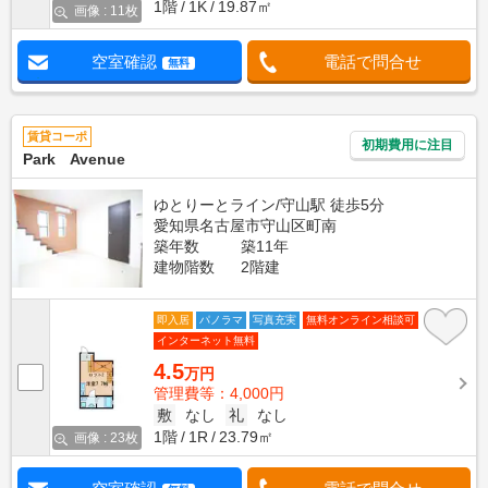
1階
1K
19.87㎡
画像 : 11枚
空室確認
電話で問合せ
無料
賃貸コーポ
初期費用に注目
Park Avenue
ゆとりーとライン/守山駅 徒歩5分
愛知県名古屋市守山区町南
築年数
築11年
建物階数
2階建
即入居
パノラマ
写真充実
無料オンライン相談可
インターネット無料
4.5
万円
管理費等：4,000円
敷
なし
礼
なし
1階
1R
23.79㎡
画像 : 23枚