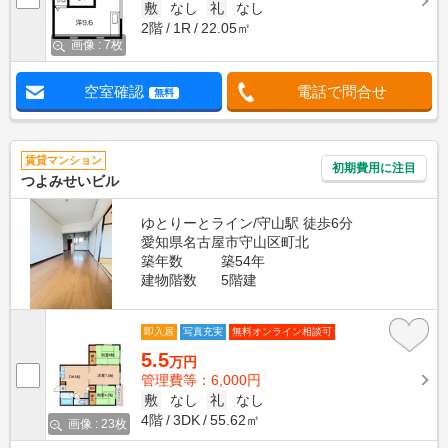
敷
なし
礼
なし
2階
1R
22.05㎡
画像 : 7枚
空室確認
電話で問合せ
無料
賃貸マンション
初期費用に注目
つよみせいビル
ゆとりーとライン/守山駅 徒歩6分
愛知県名古屋市守山区町北
築年数
築54年
建物階数
5階建
即入居
写真充実
無料オンライン相談可
5.5
万円
管理費等：6,000円
敷
なし
礼
なし
4階
3DK
55.62㎡
画像 : 23枚