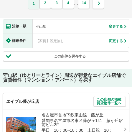
2
3
4
14
…
1
沿線・駅
守山駅
変更する
詳細条件
【家賃】設定無し
変更する
この条件を保存する
守山駅（ゆとりーとライン）
周辺が得意なエイブル店舗で
賃貸物件（マンション・アパート）を探す
この店舗の掲載
エイブル藤が丘店
賃貸物件一覧へ
名古屋市営地下鉄東山線 藤が丘
愛知県名古屋市名東区藤が丘141 藤が丘駅
前ビル2F
平日 10：00~18：00 土日祝 10：