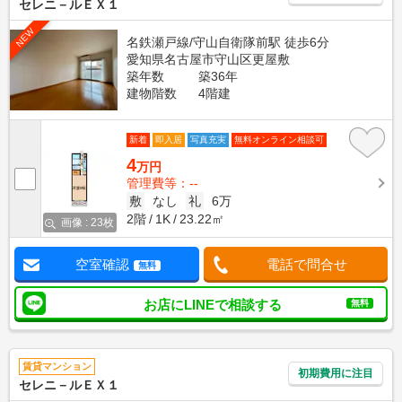
セレニ－ルＥＸ１
NEW
名鉄瀬戸線/守山自衛隊前駅 徒歩6分
愛知県名古屋市守山区更屋敷
築年数
築36年
建物階数
4階建
新着
即入居
写真充実
無料オンライン相談可
4
万円
管理費等：--
敷
なし
礼
6万
2階
1K
23.22㎡
画像 : 23枚
空室確認
電話で問合せ
無料
お店にLINEで相談する
無料
賃貸マンション
初期費用に注目
セレニ－ルＥＸ１