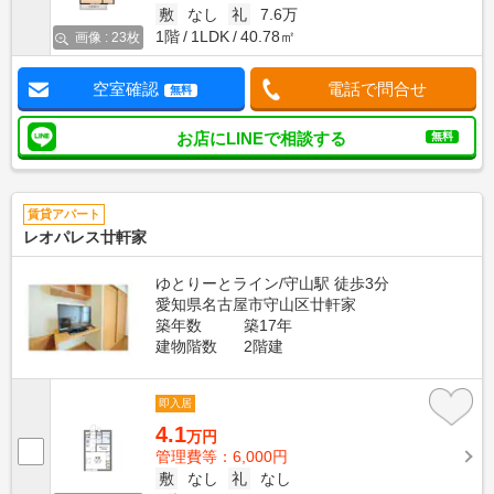
敷
なし
礼
7.6万
1階
1LDK
40.78㎡
画像 : 23枚
空室確認
電話で問合せ
無料
お店にLINEで相談する
無料
賃貸アパート
レオパレス廿軒家
ゆとりーとライン/守山駅 徒歩3分
愛知県名古屋市守山区廿軒家
築年数
築17年
建物階数
2階建
即入居
4.1
万円
管理費等：6,000円
敷
なし
礼
なし