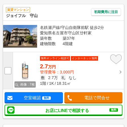
賃貸マンション
初期費用に注目
ジョイフル 守山
名鉄瀬戸線/守山自衛隊前駅 徒歩2分
愛知県名古屋市守山区廿軒家
築年数
築37年
建物階数
4階建
無料オンライン相談可
インターネット無料
2.7
万円
管理費等：3,000円
敷
2.7万
礼
なし
1階
1K
18.31㎡
画像 : 7枚
空室確認
電話で問合せ
無料
お店にLINEで相談する
無料