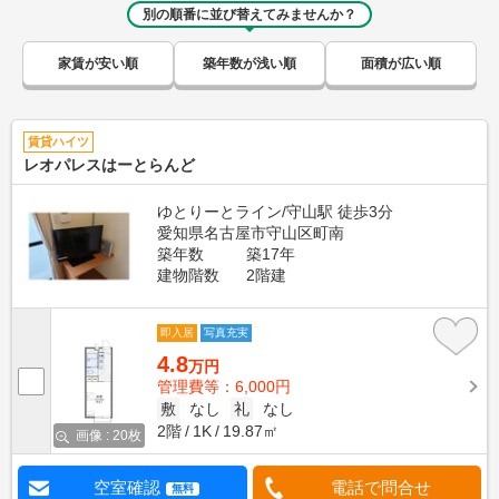
別の順番に並び替えてみませんか？
家賃が安い順
築年数が浅い順
面積が広い順
賃貸ハイツ
レオパレスはーとらんど
ゆとりーとライン/守山駅 徒歩3分
愛知県名古屋市守山区町南
築年数
築17年
建物階数
2階建
即入居
写真充実
4.8
万円
管理費等：6,000円
敷
なし
礼
なし
2階
1K
19.87㎡
画像 : 20枚
空室確認
電話で問合せ
無料