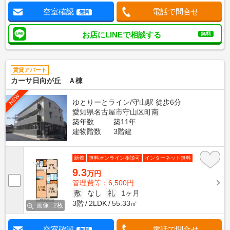
空室確認
電話で問合せ
無料
お店にLINEで相談する
無料
賃貸アパート
カーサ日向が丘 Ａ棟
NEW
ゆとりーとライン/守山駅 徒歩6分
愛知県名古屋市守山区町南
築年数
築11年
建物階数
3階建
新着
無料オンライン相談可
インターネット無料
9.3
万円
管理費等：6,500円
敷
なし
礼
1ヶ月
3階
2LDK
55.33㎡
画像 : 2枚
空室確認
電話で問合せ
無料