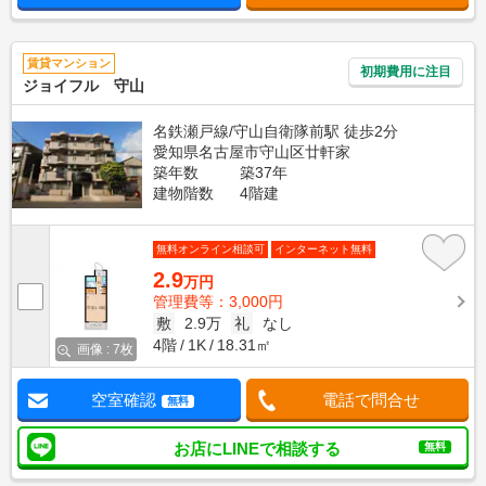
賃貸マンション
初期費用に注目
ジョイフル 守山
名鉄瀬戸線/守山自衛隊前駅 徒歩2分
愛知県名古屋市守山区廿軒家
築年数
築37年
建物階数
4階建
無料オンライン相談可
インターネット無料
2.9
万円
管理費等：3,000円
敷
2.9万
礼
なし
4階
1K
18.31㎡
画像 : 7枚
空室確認
電話で問合せ
無料
お店にLINEで相談する
無料