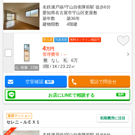
名鉄瀬戸線/守山自衛隊前駅 徒歩6分
愛知県名古屋市守山区更屋敷
築年数
築36年
建物階数
4階建
即入居
写真充実
無料オンライン相談可
4
万円
管理費等：--
敷
なし
礼
6万
3階
1K
23.22㎡
画像 : 23枚
空室確認
電話で問合せ
無料
お店にLINEで相談する
無料
賃貸マンション
初期費用に注目
セレニ－ルＥＸ１
NEW
名鉄瀬戸線/守山自衛隊前駅 徒歩6分