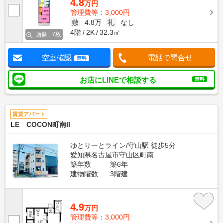
4.8
万円
管理費等：3,000円
敷
4.8万
礼
なし
4階
2K
32.3㎡
画像 : 7枚
空室確認
電話で問合せ
無料
お店にLINEで相談する
無料
賃貸アパート
LE COCON町南II
ゆとりーとライン/守山駅 徒歩5分
愛知県名古屋市守山区町南
築年数
築6年
建物階数
3階建
4.9
万円
管理費等：3,000円