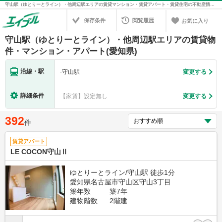
守山駅（ゆとりーとライン）・他周辺駅エリアの賃貸マンション・賃貸アパート・賃貸住宅の不動産情報を検索！不動産賃貸の物件探しは、お部屋探しのエイブル
保存条件
閲覧履歴
お気に入り
守山駅（ゆとりーとライン）・他周辺駅エリアの賃貸物
件・マンション・アパート(愛知県)
沿線・駅
-
守山駅
変更する
詳細条件
【家賃】設定無し
変更する
392
件
賃貸アパート
LE COCON守山Ⅱ
ゆとりーとライン/守山駅 徒歩1分
愛知県名古屋市守山区守山3丁目
築年数
築7年
建物階数
2階建