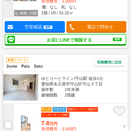
管理費等：3,000円
敷
なし
礼
なし
1階
1R
33.32㎡
画像 : 23枚
空室確認
電話で問合せ
無料
お店にLINEで相談する
無料
賃貸アパート
初期費用に注目
Juste Paix Sato
ゆとりーとライン/守山駅 徒歩1分
愛知県名古屋市守山区守山３丁目
築年数
1年未満
建物階数
2階建
即入居
写真充実
無料オンライン相談可
インターネット無料
7.6
万円
管理費等：3,000円