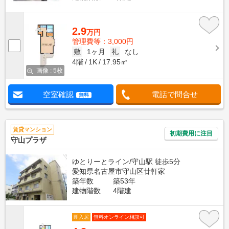
2.9
万円
管理費等：3,000円
敷
1ヶ月
礼
なし
4階
1K
17.95㎡
画像 : 5枚
空室確認
電話で問合せ
無料
賃貸マンション
初期費用に注目
守山プラザ
ゆとりーとライン/守山駅 徒歩5分
愛知県名古屋市守山区廿軒家
築年数
築53年
建物階数
4階建
即入居
無料オンライン相談可