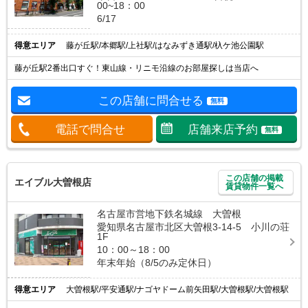
00~18：00
6/17
得意エリア
藤が丘駅/本郷駅/上社駅/はなみずき通駅/杁ケ池公園駅
藤が丘駅2番出口すぐ！東山線・リニモ沿線のお部屋探しは当店へ
この店舗に問合せる
無料
電話で問合せ
店舗来店予約
無料
この店舗の掲載
エイブル大曽根店
賃貸物件一覧へ
名古屋市営地下鉄名城線 大曽根
愛知県名古屋市北区大曽根3-14-5 小川の荘
1F
10：00～18：00
年末年始（8/5のみ定休日）
得意エリア
大曽根駅/平安通駅/ナゴヤドーム前矢田駅/大曽根駅/大曽根駅