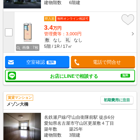
建物階数
6階建
即入居
無料オンライン相談可
3.4
万円
管理費等：3,000円
敷
なし
礼
なし
5階
1R
17㎡
画像 : 7枚
空室確認
電話で問合せ
無料
お店にLINEで相談する
無料
賃貸マンション
初期費用に注目
メゾン大橋
名鉄瀬戸線/守山自衛隊前駅 徒歩6分
愛知県名古屋市守山区更屋敷４丁目
築年数
築25年
建物階数
3階建