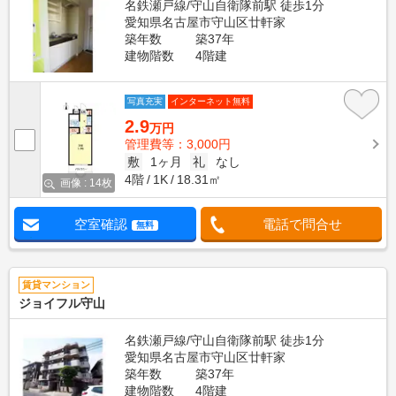
名鉄瀬戸線/守山自衛隊前駅 徒歩1分
愛知県名古屋市守山区廿軒家
築年数
築37年
建物階数
4階建
写真充実
インターネット無料
2.9
万円
管理費等：3,000円
敷
1ヶ月
礼
なし
4階
1K
18.31㎡
画像 : 14枚
空室確認
電話で問合せ
無料
賃貸マンション
ジョイフル守山
名鉄瀬戸線/守山自衛隊前駅 徒歩1分
愛知県名古屋市守山区廿軒家
築年数
築37年
建物階数
4階建