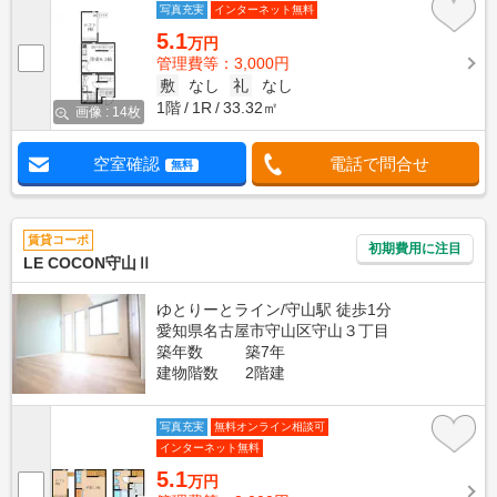
写真充実
インターネット無料
5.1
万円
管理費等：3,000円
敷
なし
礼
なし
1階
1R
33.32㎡
画像 : 14枚
空室確認
電話で問合せ
無料
賃貸コーポ
初期費用に注目
LE COCON守山Ⅱ
ゆとりーとライン/守山駅 徒歩1分
愛知県名古屋市守山区守山３丁目
築年数
築7年
建物階数
2階建
写真充実
無料オンライン相談可
インターネット無料
5.1
万円