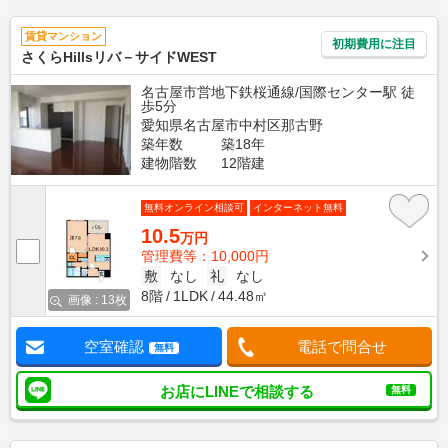
賃貸マンション
初期費用に注目
さくらHillsリバ－サイドWEST
名古屋市営地下鉄桜通線/国際センター駅 徒
歩5分
愛知県名古屋市中村区那古野
築年数
築18年
建物階数
12階建
無料オンライン相談可
インターネット無料
10.5
万円
管理費等：10,000円
敷
なし
礼
なし
8階
1LDK
44.48㎡
画像 : 13枚
空室確認
電話で問合せ
無料
お店にLINEで相談する
無料