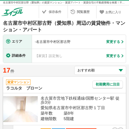
名古屋市中村区那古野（愛知県）の賃貸マンション・賃貸アパート・賃貸住宅の不動産情報を検索！不動産賃貸の物件探しは、お部屋探しのエイブル
保存条件
閲覧履歴
お気に入り
名古屋市中村区那古野（愛知県）周辺の賃貸物件・マン
ション・アパート
エリア
-
名古屋市中村区那古野
変更する
詳細条件
【家賃】設定無し
変更する
17
件
賃貸マンション
初期費用に注目
ラコルタ ブローン
名古屋市営地下鉄桜通線/国際センター駅 徒
歩3分
愛知県名古屋市中村区那古野１丁目
築年数
築8年
建物階数
5階建