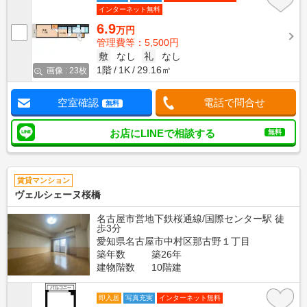
インターネット無料
6.9
万円
管理費等：5,500円
敷
なし
礼
なし
1階
1K
29.16㎡
画像 : 23枚
空室確認
電話で問合せ
無料
お店にLINEで相談する
無料
賃貸マンション
ヴェルシェーヌ桜橋
名古屋市営地下鉄桜通線/国際センター駅 徒
歩3分
愛知県名古屋市中村区那古野１丁目
築年数
築26年
建物階数
10階建
即入居
写真充実
インターネット無料