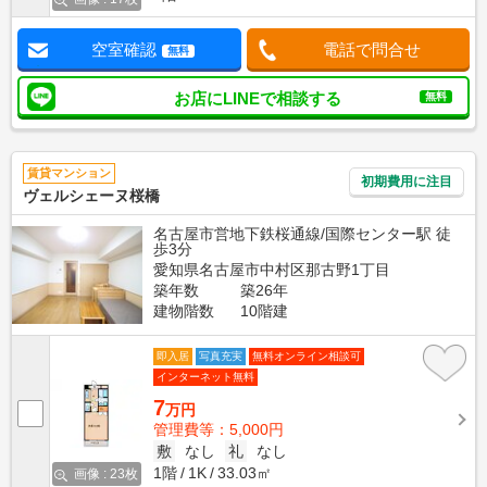
空室確認
電話で問合せ
無料
お店にLINEで相談する
無料
賃貸マンション
初期費用に注目
ヴェルシェーヌ桜橋
名古屋市営地下鉄桜通線/国際センター駅 徒
歩3分
愛知県名古屋市中村区那古野1丁目
築年数
築26年
建物階数
10階建
即入居
写真充実
無料オンライン相談可
インターネット無料
7
万円
管理費等：5,000円
敷
なし
礼
なし
1階
1K
33.03㎡
画像 : 23枚