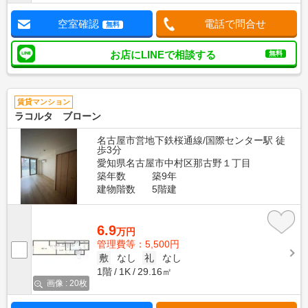
空室確認
電話で問合せ
無料
お店にLINEで相談する
無料
賃貸マンション
ラコルタ ブローン
名古屋市営地下鉄桜通線/国際センター駅 徒
歩3分
愛知県名古屋市中村区那古野１丁目
築年数
築9年
建物階数
5階建
6.9
万円
管理費等：5,500円
敷
なし
礼
なし
1階
1K
29.16㎡
画像 : 20枚