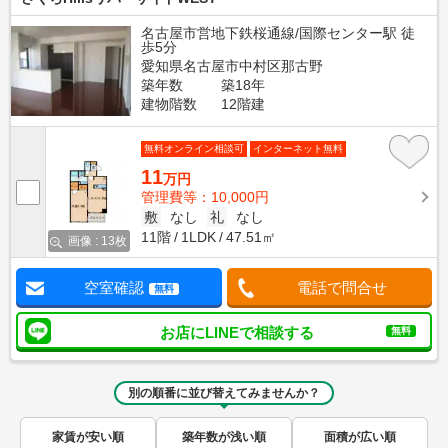
名古屋市営地下鉄桜通線/国際センター駅 徒
歩5分
愛知県名古屋市中村区那古野
築年数
築18年
建物階数
12階建
無料オンライン相談可
インターネット無料
11
万円
管理費等：10,000円
敷
なし
礼
なし
11階
1LDK
47.51㎡
画像 : 13枚
空室確認
電話で問合せ
無料
お店にLINEで相談する
無料
別の順番に並び替えてみませんか？
家賃が安い順
築年数が浅い順
面積が広い順