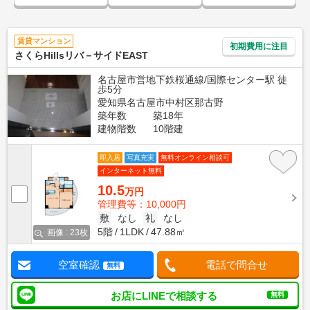
賃貸マンション
初期費用に注目
さくらHillsリバ－サイドEAST
名古屋市営地下鉄桜通線/国際センター駅 徒
歩5分
愛知県名古屋市中村区那古野
築年数
築18年
建物階数
10階建
即入居
写真充実
無料オンライン相談可
インターネット無料
10.5
万円
管理費等：10,000円
敷
なし
礼
なし
5階
1LDK
47.88㎡
画像 : 23枚
空室確認
電話で問合せ
無料
お店にLINEで相談する
無料