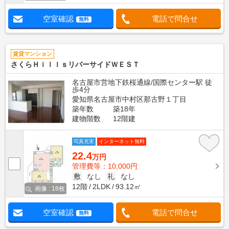
空室確認
電話で問合せ
無料
賃貸マンション
さくらＨｉｌｌｓリバーサイドＷＥＳＴ
名古屋市営地下鉄桜通線/国際センター駅 徒
歩4分
愛知県名古屋市中村区那古野１丁目
築年数
築18年
建物階数
12階建
写真充実
インターネット無料
22.4
万円
管理費等：10,000円
敷
なし
礼
なし
12階
2LDK
93.12㎡
画像 : 18枚
空室確認
電話で問合せ
無料