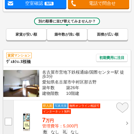
空室確認
電話で問合せ
無料
別の順番に並び替えてみませんか？
家賃が安い順
築年数が浅い順
面積が広い順
賃貸マンション
初期費用に注目
ｳﾞｪﾙｼｪ-ﾇ桜橋
名古屋市営地下鉄桜通線/国際センター駅 徒
歩3分
愛知県名古屋市中村区那古野
築年数
築26年
建物階数
10階建
即入居
写真充実
無料オンライン相談可
インターネット無料
7
万円
管理費等：5,000円
敷
なし
礼
なし