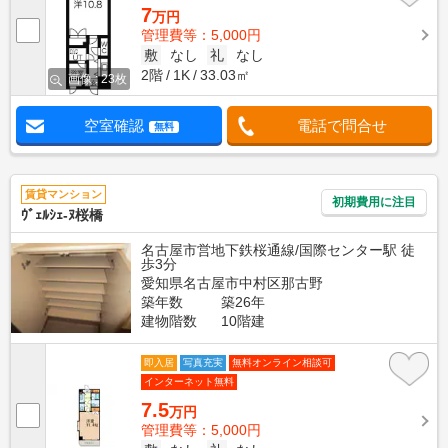
7
万円
管理費等：5,000円
敷
なし
礼
なし
2階
1K
33.03㎡
画像 : 23枚
空室確認
電話で問合せ
無料
賃貸マンション
初期費用に注目
ｳﾞｪﾙｼｪ-ﾇ桜橋
名古屋市営地下鉄桜通線/国際センター駅 徒
歩3分
愛知県名古屋市中村区那古野
築年数
築26年
建物階数
10階建
即入居
写真充実
無料オンライン相談可
インターネット無料
7.5
万円
管理費等：5,000円