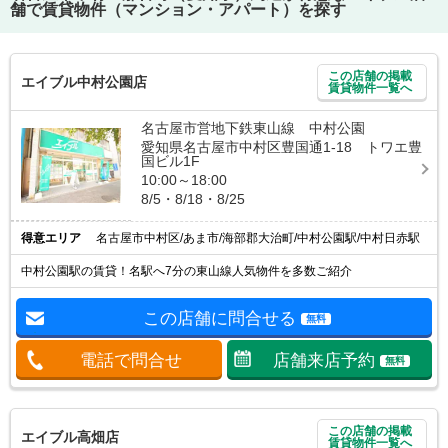
舗で賃貸物件（マンション・アパート）を探す
この店舗の掲載
エイブル中村公園店
賃貸物件一覧へ
名古屋市営地下鉄東山線 中村公園
愛知県名古屋市中村区豊国通1-18 トワエ豊
国ビル1F
10:00～18:00
8/5・8/18・8/25
得意エリア
名古屋市中村区/あま市/海部郡大治町/中村公園駅/中村日赤駅
中村公園駅の賃貸！名駅へ7分の東山線人気物件を多数ご紹介
この店舗に問合せる
無料
電話で問合せ
店舗来店予約
無料
この店舗の掲載
エイブル高畑店
賃貸物件一覧へ