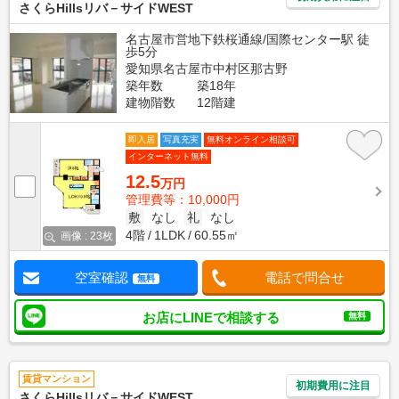
さくらHillsリバ－サイドWEST
名古屋市営地下鉄桜通線/国際センター駅 徒
歩5分
愛知県名古屋市中村区那古野
築年数
築18年
建物階数
12階建
即入居
写真充実
無料オンライン相談可
インターネット無料
12.5
万円
管理費等：10,000円
敷
なし
礼
なし
4階
1LDK
60.55㎡
画像 : 23枚
空室確認
電話で問合せ
無料
お店にLINEで相談する
無料
賃貸マンション
初期費用に注目
さくらHillsリバ－サイドWEST