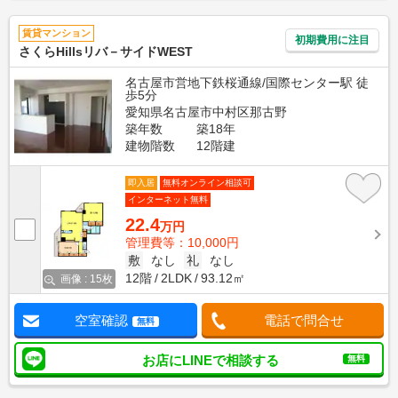
賃貸マンション
初期費用に注目
さくらHillsリバ－サイドWEST
名古屋市営地下鉄桜通線/国際センター駅 徒
歩5分
愛知県名古屋市中村区那古野
築年数
築18年
建物階数
12階建
即入居
無料オンライン相談可
インターネット無料
22.4
万円
管理費等：10,000円
敷
なし
礼
なし
12階
2LDK
93.12㎡
画像 : 15枚
空室確認
電話で問合せ
無料
お店にLINEで相談する
無料