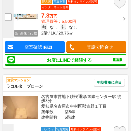
即入居
写真充実
無料オンライン相談可
インターネット無料
7.3
万円
管理費等：5,500円
敷
なし
礼
なし
2階
1K
28.76㎡
画像 : 23枚
空室確認
電話で問合せ
無料
お店にLINEで相談する
無料
賃貸マンション
初期費用に注目
ラコルタ ブローン
名古屋市営地下鉄桜通線/国際センター駅 徒
歩3分
愛知県名古屋市中村区那古野１丁目
築年数
築8年
建物階数
5階建
パノラマ
写真充実
無料オンライン相談可