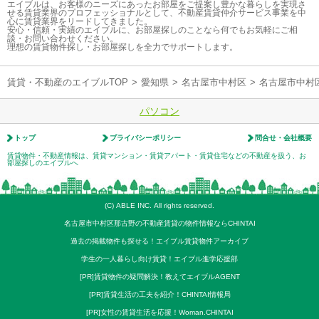
エイブルは、お客様のニーズにあったお部屋をご提案し豊かな暮らしを実現さ
せる賃貸業界のプロフェッショナルとして、不動産賃貸仲介サービス事業を中
心に賃貸業界をリードしてきました。
安心・信頼・実績のエイブルに、お部屋探しのことなら何でもお気軽にご相
談・お問い合わせください。
理想の賃貸物件探し・お部屋探しを全力でサポートします。
賃貸・不動産のエイブルTOP
>
愛知県
>
名古屋市中村区
>
名古屋市中村
パソコン
トップ
プライバシーポリシー
問合せ・会社概要
賃貸物件・不動産情報は、賃貸マンション・賃貸アパート・賃貸住宅などの不動産を扱う、お
部屋探しのエイブルへ
(C) ABLE INC. All rights reserved.
名古屋市中村区那古野の不動産賃貸の物件情報ならCHINTAI
過去の掲載物件も探せる！エイブル賃貸物件アーカイブ
学生の一人暮らし向け賃貸！エイブル進学応援部
[PR]賃貸物件の疑問解決！教えてエイブルAGENT
[PR]賃貸生活の工夫を紹介！CHINTAI情報局
[PR]女性の賃貸生活を応援！Woman.CHINTAI