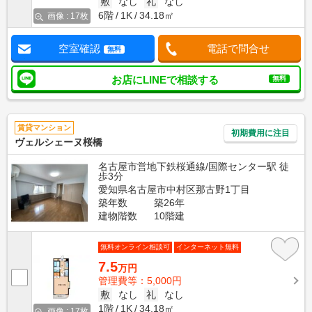
敷
なし
礼
なし
6階
1K
34.18㎡
画像 : 17枚
空室確認
電話で問合せ
無料
お店にLINEで相談する
無料
賃貸マンション
初期費用に注目
ヴェルシェーヌ桜橋
名古屋市営地下鉄桜通線/国際センター駅 徒
歩3分
愛知県名古屋市中村区那古野1丁目
築年数
築26年
建物階数
10階建
無料オンライン相談可
インターネット無料
7.5
万円
管理費等：5,000円
敷
なし
礼
なし
1階
1K
34.18㎡
画像 : 17枚