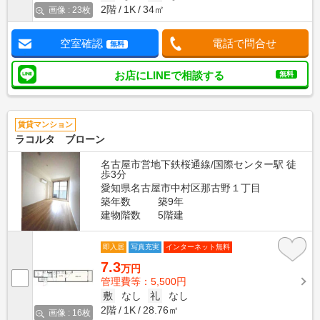
2階
1K
34㎡
画像 : 23枚
空室確認
電話で問合せ
無料
お店にLINEで相談する
無料
賃貸マンション
ラコルタ ブローン
名古屋市営地下鉄桜通線/国際センター駅 徒
歩3分
愛知県名古屋市中村区那古野１丁目
築年数
築9年
建物階数
5階建
即入居
写真充実
インターネット無料
7.3
万円
管理費等：5,500円
敷
なし
礼
なし
2階
1K
28.76㎡
画像 : 16枚