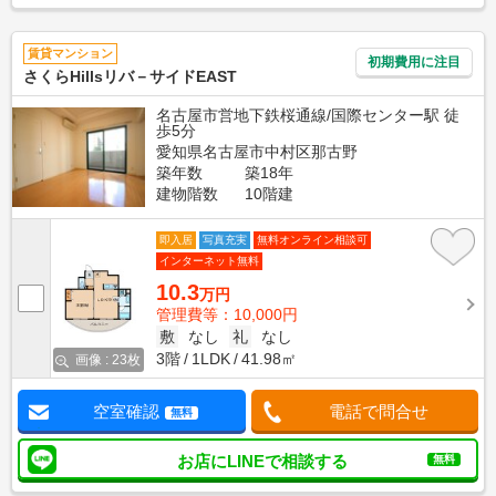
賃貸マンション
初期費用に注目
さくらHillsリバ－サイドEAST
名古屋市営地下鉄桜通線/国際センター駅 徒
歩5分
愛知県名古屋市中村区那古野
築年数
築18年
建物階数
10階建
即入居
写真充実
無料オンライン相談可
インターネット無料
10.3
万円
管理費等：10,000円
敷
なし
礼
なし
3階
1LDK
41.98㎡
画像 : 23枚
空室確認
電話で問合せ
無料
お店にLINEで相談する
無料