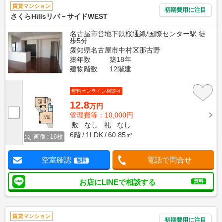
賃貸マンション
初期費用に注目
さくらHillsリバ－サイドWEST
名古屋市営地下鉄桜通線/国際センター駅 徒
歩5分
愛知県名古屋市中村区那古野
築年数
築18年
建物階数
12階建
無料オンライン相談可
12.8
万円
管理費等：10,000円
敷
なし
礼
なし
6階
1LDK
60.85㎡
画像 : 16枚
空室確認
電話で問合せ
無料
お店にLINEで相談する
無料
賃貸マンション
初期費用に注目