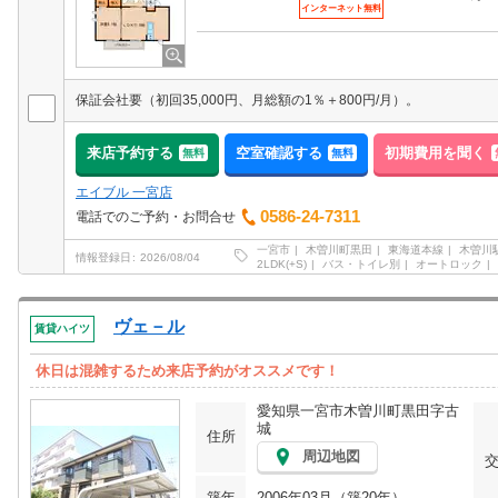
インターネット無料
保証会社要（初回35,000円、月総額の1％＋800円/月）。
来店予約する
空室確認する
初期費用を聞く
無料
無料
エイブル 一宮店
0586-24-7311
電話でのご予約・お問合せ
一宮市
木曽川町黒田
東海道本線
木曽川
情報登録日
2026/08/04
2LDK(+S)
バス・トイレ別
オートロック
ヴェ－ル
賃貸ハイツ
休日は混雑するため来店予約がオススメです！
愛知県一宮市木曽川町黒田字古
城
住所
周辺地図
築年
2006年03月（築20年）