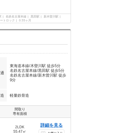
駅
名鉄名古屋本線
黒田駅
新木曽川駅
ートロック
0.55ヶ月
東海道本線/木曽川駅 徒歩5分
名鉄名古屋本線/黒田駅 徒歩5分
交通
名鉄名古屋本線/新木曽川駅 徒歩
9分
構造
軽量鉄骨造
間取り
専有面積
詳細を見る
2LDK
55.47㎡