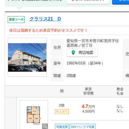
クラリス21 D
賃貸コーポ
休日は混雑するため来店予約がオススメです！
愛知県一宮市木曽川町黒田字往
還西南ノ切丁目
住所
周辺地図
築年
1992年03月（築34年）
階建
2階建
家賃
敷金
階
管理費
礼金
2階
4.7
なし
万円
なし
4,500円
即入居可
写真充実
360°パノラマ写真