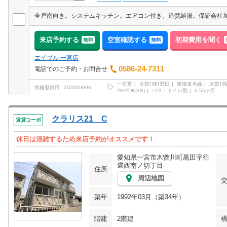
来店予約する
空室確認する
初期費用を聞く
無料
無料
エイブル 一宮店
0586-24-7311
電話でのご予約・お問合せ
一宮市
木曽川町黒田
東海道本線
木曽川
情報登録日
2026/08/06
2K/2DK(+S)
バス・トイレ別
0.55ヶ月
クラリス21 C
賃貸コーポ
休日は混雑するため来店予約がオススメです！
愛知県一宮市木曽川町黒田字往
還西南ノ切丁目
住所
周辺地図
築年
1992年03月（築34年）
階建
2階建