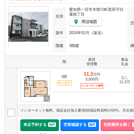
愛知県一宮市木曽川町黒田字往
還南丁目
住所
周辺地図
築年
2024年02月（築浅）
階建
3階建
家賃
敷金
階
管理費
礼金
11.3
万円
3階
なし
5,000円
11.3万
即入居可
インターネット無料
来店予約する
空室確認する
初期費用を聞く
無料
無料