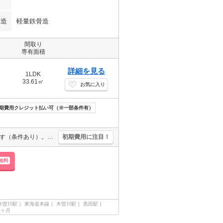
構造
軽量鉄骨造
間取り
専有面積
詳細を見る
1LDK
33.61㎡
お気に入り
期費用クレジット払い可（※一部条件有）
システムキッチン。エアコン1基付き。家賃の支払でポイントたまります（条件あり）。保証委託料（賃料総額に対し、初回額50％、月額2％）。
初期費用に注目！
無料
木曽川駅
東海道本線
木曽川駅
黒田駅
55ヶ月