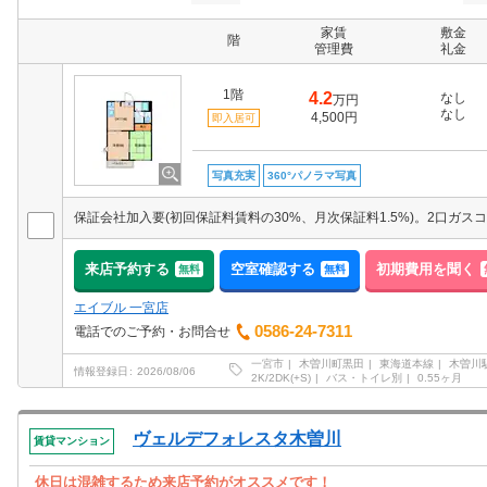
家賃
敷金
階
管理費
礼金
1階
4.2
なし
万円
なし
4,500円
即入居可
写真充実
360°パノラマ写真
来店予約する
空室確認する
初期費用を聞く
無料
無料
エイブル 一宮店
0586-24-7311
電話でのご予約・お問合せ
一宮市
木曽川町黒田
東海道本線
木曽川
情報登録日
2026/08/06
2K/2DK(+S)
バス・トイレ別
0.55ヶ月
ヴェルデフォレスタ木曽川
賃貸マンション
休日は混雑するため来店予約がオススメです！