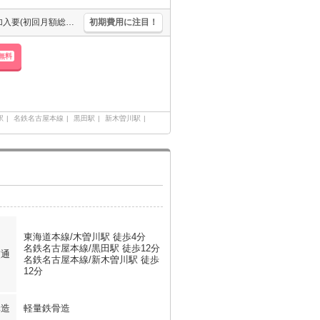
全戸南向き。システムキッチン。エアコン付き。追焚給湯。保証会社加入要(初回月額総額30%、月次月額総額1.5%)。
初期費用に注目！
無料
駅
名鉄名古屋本線
黒田駅
新木曽川駅
東海道本線/木曽川駅 徒歩4分
名鉄名古屋本線/黒田駅 徒歩12分
交通
名鉄名古屋本線/新木曽川駅 徒歩
12分
構造
軽量鉄骨造