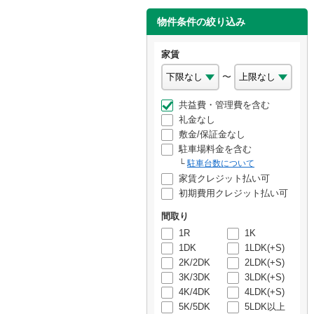
物件条件の絞り込み
家賃
〜
共益費・管理費を含む
礼金なし
敷金/保証金なし
駐車場料金を含む
駐車台数について
家賃クレジット払い可
初期費用クレジット払い可
間取り
1R
1K
1DK
1LDK(+S)
2K/2DK
2LDK(+S)
3K/3DK
3LDK(+S)
4K/4DK
4LDK(+S)
5K/5DK
5LDK以上