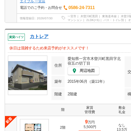
エイブル 一宮店
0586-24-7311
電話でのご予約・お問合せ
一宮市
木曽川町黒田
東海道本線
木曽川
情報登録日
2026/07/30
マンション
2LDK(+S)
バス・トイレ別
オ
カトレア
賃貸ハイツ
休日は混雑するため来店予約がオススメです！
愛知県一宮市木曽川町黒田字北
宿五の切丁目
住所
周辺地図
築年
2015年06月（築11年）
階建
2階建
家賃
敷金
階
管理費
礼金
9
万円
なし
5,500円
2階
13.5万