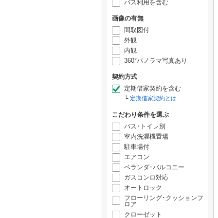
バス利用を含む
画像の有無
間取図付
外観
内観
360°パノラマ写真あり
契約方式
定期借家契約を含む
定期借家契約とは
こだわり条件を選ぶ
バス･トイレ別
室内洗濯機置場
駐車場付
エアコン
ベランダ･バルコニー
ガスコンロ対応
オートロック
フローリング･クッションフ
ロア
クローゼット