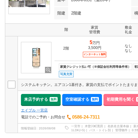
階建
2階建
家賃
敷金
階
管理費
礼金
5
万円
なし
3,500円
2階
なし
インターネット無料
家賃クレジット払い可（※保証会社利用等条件有）
初
写真充実
来店予約する
空室確認する
初期費用を聞く
無料
無料
エイブル 一宮店
0586-24-7311
電話でのご予約・お問合せ
一宮市
木曽川町黒田
名鉄名古屋本線
新
情報登録日
2026/08/08
1LDK(+S)
バス・トイレ別
管理物件
0.