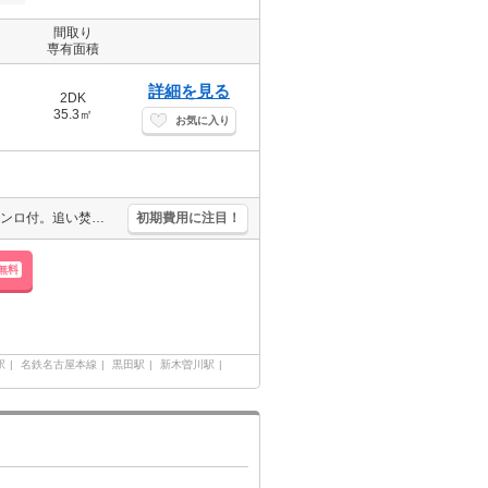
間取り
専有面積
詳細を見る
2DK
35.3㎡
お気に入り
保証会社加入要(初回保証料賃料の30%、月次保証料1.5%)。2口ガスコンロ付。追い焚き機能付きバス。エアコン付き。温水洗浄便座付き。システムキッチン。シューズボックス付き。
初期費用に注目！
無料
駅
名鉄名古屋本線
黒田駅
新木曽川駅