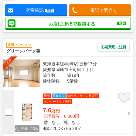
空室確認
電話で問合せ
無料
お店にLINEで相談する
無料
賃貸マンション
初期費用に注目
グリーンパーク葵
NEW
東海道本線/岡崎駅 徒歩17分
愛知県岡崎市庄司田１丁目
築年数
築19年
建物階数
5階建
新着
写真充実
無料オンライン相談可
インターネット無料
7.6
万円
管理費等：6,000円
敷
なし
礼
なし
4階
2LDK
65.28㎡
画像 : 23枚