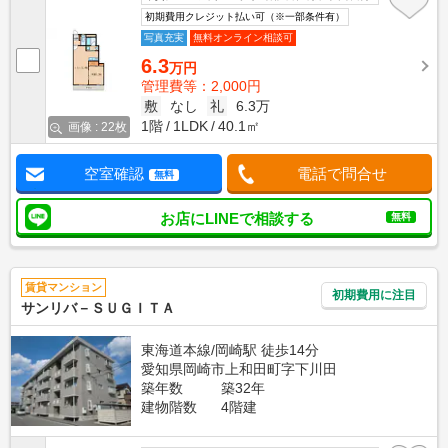
初期費用クレジット払い可（※一部条件有）
写真充実
無料オンライン相談可
6.3
万円
管理費等：2,000円
敷
なし
礼
6.3万
1階
1LDK
40.1㎡
画像 : 22枚
空室確認
電話で問合せ
無料
お店にLINEで相談する
無料
賃貸マンション
初期費用に注目
サンリバ－ＳＵＧＩＴＡ
東海道本線/岡崎駅 徒歩14分
愛知県岡崎市上和田町字下川田
築年数
築32年
建物階数
4階建