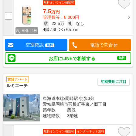
無料オンライン相談可
7.5
万円
管理費等：5,000円
敷
22.5万
礼
なし
4階
3LDK
65.7㎡
画像 : 4枚
空室確認
電話で問合せ
無料
お店にLINEで相談する
無料
賃貸アパート
初期費用に注目
ルミエーテ
東海道本線/岡崎駅 徒歩3分
愛知県岡崎市羽根町字東ノ郷丁目
築年数
築浅
建物階数
3階建
無料オンライン相談可
インターネット無料