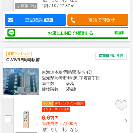
1階
1K
27.87㎡
画像 : 2枚
空室確認
電話で問合せ
無料
お店にLINEで相談する
無料
賃貸マンション
初期費用に注目
G-VIVRE岡崎駅前
東海道本線/岡崎駅 徒歩4分
愛知県岡崎市羽根町字若宮丁目
築年数
築浅
建物階数
5階建
即入居
無料オンライン相談可
インターネット無料
6.6
万円
管理費等：7,000円
敷
なし
礼
なし