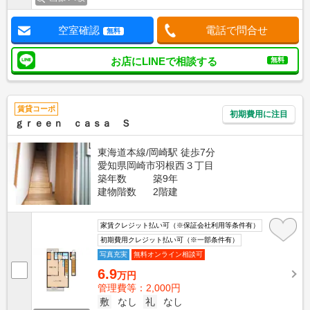
空室確認
電話で問合せ
無料
お店にLINEで相談する
無料
賃貸コーポ
初期費用に注目
ｇｒｅｅｎ ｃａｓａ Ｓ
東海道本線/岡崎駅 徒歩7分
愛知県岡崎市羽根西３丁目
築年数
築9年
建物階数
2階建
家賃クレジット払い可（※保証会社利用等条件有）
初期費用クレジット払い可（※一部条件有）
写真充実
無料オンライン相談可
6.9
万円
管理費等：2,000円
敷
なし
礼
なし