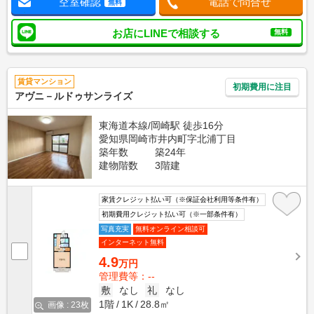
空室確認
電話で問合せ
無料
お店にLINEで相談する
無料
賃貸マンション
初期費用に注目
アヴニ－ルドゥサンライズ
東海道本線/岡崎駅 徒歩16分
愛知県岡崎市井内町字北浦丁目
築年数
築24年
建物階数
3階建
家賃クレジット払い可（※保証会社利用等条件有）
初期費用クレジット払い可（※一部条件有）
写真充実
無料オンライン相談可
インターネット無料
4.9
万円
管理費等：--
敷
なし
礼
なし
1階
1K
28.8㎡
画像 : 23枚