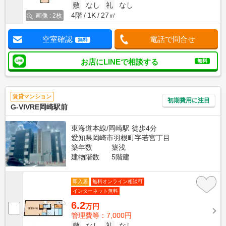
敷
なし
礼
なし
4階
1K
27㎡
画像 : 2枚
空室確認
電話で問合せ
無料
お店にLINEで相談する
無料
賃貸マンション
初期費用に注目
G-VIVRE岡崎駅前
東海道本線/岡崎駅 徒歩4分
愛知県岡崎市羽根町字若宮丁目
築年数
築浅
建物階数
5階建
即入居
無料オンライン相談可
インターネット無料
6.2
万円
管理費等：7,000円
敷
なし
礼
なし