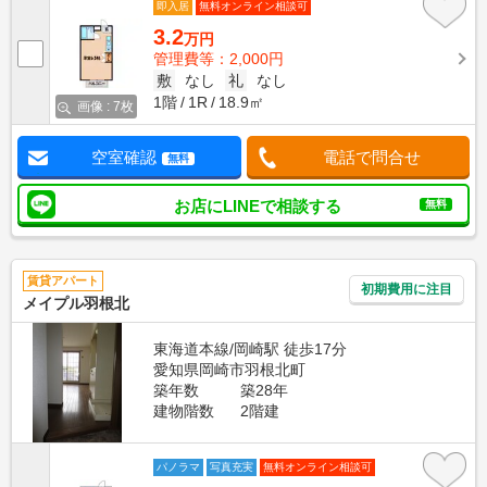
即入居
無料オンライン相談可
3.2
万円
管理費等：2,000円
敷
なし
礼
なし
1階
1R
18.9㎡
画像 : 7枚
空室確認
電話で問合せ
無料
お店にLINEで相談する
無料
賃貸アパート
初期費用に注目
メイプル羽根北
東海道本線/岡崎駅 徒歩17分
愛知県岡崎市羽根北町
築年数
築28年
建物階数
2階建
パノラマ
写真充実
無料オンライン相談可