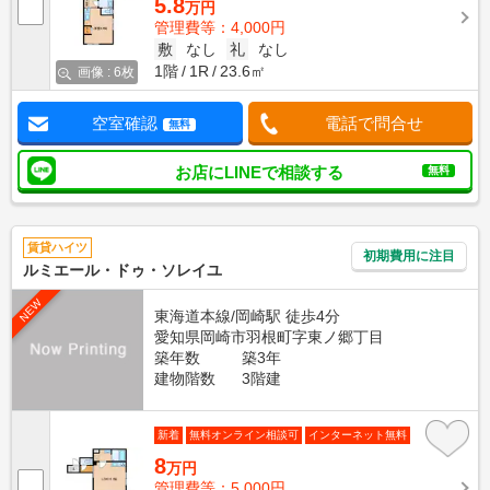
5.8
万円
管理費等：4,000円
敷
なし
礼
なし
1階
1R
23.6㎡
画像 : 6枚
空室確認
電話で問合せ
無料
お店にLINEで相談する
無料
賃貸ハイツ
初期費用に注目
ルミエール・ドゥ・ソレイユ
NEW
東海道本線/岡崎駅 徒歩4分
愛知県岡崎市羽根町字東ノ郷丁目
築年数
築3年
建物階数
3階建
新着
無料オンライン相談可
インターネット無料
8
万円
管理費等：5,000円