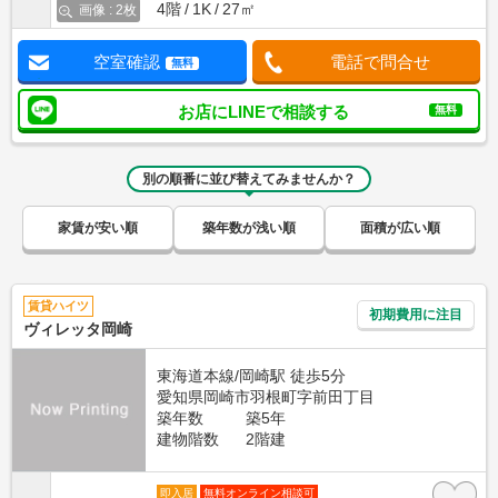
4階
1K
27㎡
画像 : 2枚
空室確認
電話で問合せ
無料
お店にLINEで相談する
無料
別の順番に並び替えてみませんか？
家賃が安い順
築年数が浅い順
面積が広い順
賃貸ハイツ
初期費用に注目
ヴィレッタ岡崎
東海道本線/岡崎駅 徒歩5分
愛知県岡崎市羽根町字前田丁目
築年数
築5年
建物階数
2階建
即入居
無料オンライン相談可