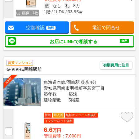
敷
なし
礼
8万
1階
1LDK
33.95㎡
画像 : 1枚
空室確認
電話で問合せ
無料
お店にLINEで相談する
無料
賃貸マンション
初期費用に注目
G-VIVRE岡崎駅前
NEW
東海道本線/岡崎駅 徒歩4分
愛知県岡崎市羽根町字若宮丁目
築年数
築浅
建物階数
5階建
新着
即入居
無料オンライン相談可
インターネット無料
6.6
万円
管理費等：7,000円