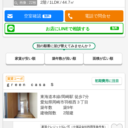
2階
1LDK
44.7㎡
画像 : 22枚
空室確認
電話で問合せ
無料
お店にLINEで相談する
無料
別の順番に並び替えてみませんか？
家賃が安い順
築年数が浅い順
面積が広い順
賃貸コーポ
初期費用に注目
ｇｒｅｅｎ ｃａｓａ Ｓ
東海道本線/岡崎駅 徒歩7分
愛知県岡崎市羽根西３丁目
築年数
築9年
建物階数
2階建
家賃クレジット払い可（※保証会社利用等条件有）