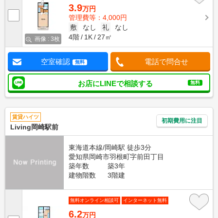
3.9
万円
管理費等：4,000円
敷
なし
礼
なし
4階
1K
27㎡
画像 : 3枚
空室確認
電話で問合せ
無料
お店にLINEで相談する
無料
賃貸ハイツ
初期費用に注目
Living岡崎駅前
東海道本線/岡崎駅 徒歩3分
愛知県岡崎市羽根町字前田丁目
築年数
築3年
建物階数
3階建
無料オンライン相談可
インターネット無料
6.2
万円