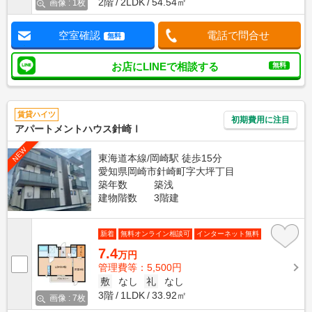
2階
2LDK
54.54㎡
画像 : 1枚
空室確認
電話で問合せ
無料
お店にLINEで相談する
無料
賃貸ハイツ
初期費用に注目
アパートメントハウス針崎Ⅰ
NEW
東海道本線/岡崎駅 徒歩15分
愛知県岡崎市針崎町字大坪丁目
築年数
築浅
建物階数
3階建
新着
無料オンライン相談可
インターネット無料
7.4
万円
管理費等：5,500円
敷
なし
礼
なし
3階
1LDK
33.92㎡
画像 : 7枚