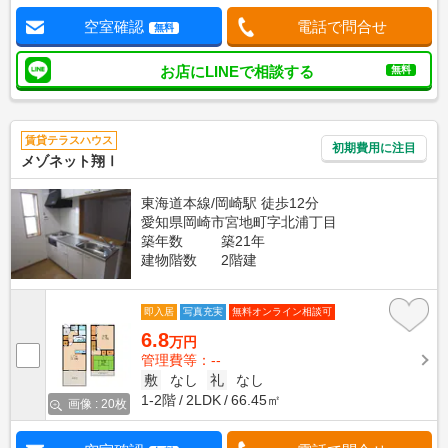
空室確認
電話で問合せ
無料
お店にLINEで相談する
無料
賃貸テラスハウス
初期費用に注目
メゾネット翔Ⅰ
東海道本線/岡崎駅 徒歩12分
愛知県岡崎市宮地町字北浦丁目
築年数
築21年
建物階数
2階建
即入居
写真充実
無料オンライン相談可
6.8
万円
管理費等：--
敷
なし
礼
なし
1-2階
2LDK
66.45㎡
画像 : 20枚