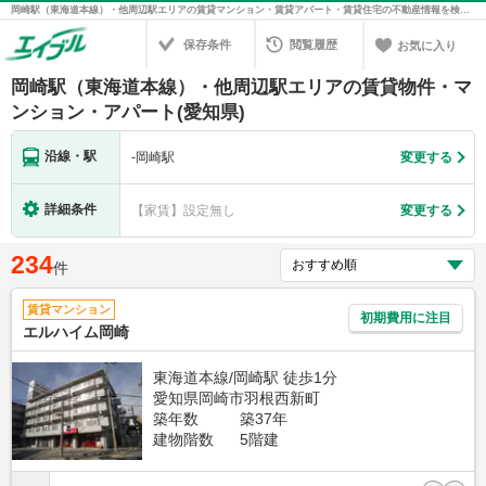
岡崎駅（東海道本線）・他周辺駅エリアの賃貸マンション・賃貸アパート・賃貸住宅の不動産情報を検索！不動産賃貸の物件探しは、お部屋探しのエイブル
保存条件
閲覧履歴
お気に入り
岡崎駅（東海道本線）・他周辺駅エリアの賃貸物件・マ
ンション・アパート(愛知県)
沿線・駅
-
岡崎駅
変更する
詳細条件
【家賃】設定無し
変更する
234
件
賃貸マンション
初期費用に注目
エルハイム岡崎
東海道本線/岡崎駅 徒歩1分
愛知県岡崎市羽根西新町
築年数
築37年
建物階数
5階建