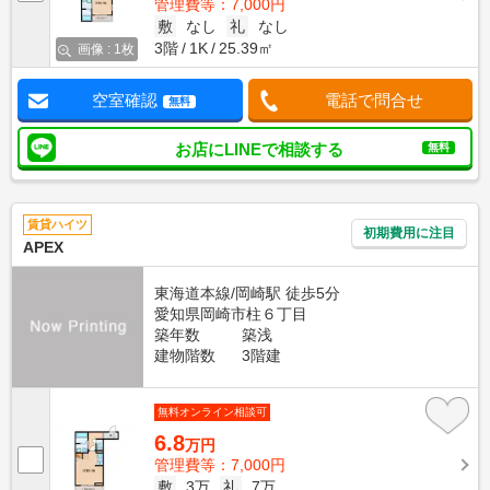
管理費等：7,000円
敷
なし
礼
なし
3階
1K
25.39㎡
画像 : 1枚
空室確認
電話で問合せ
無料
お店にLINEで相談する
無料
賃貸ハイツ
初期費用に注目
APEX
東海道本線/岡崎駅 徒歩5分
愛知県岡崎市柱６丁目
築年数
築浅
建物階数
3階建
無料オンライン相談可
6.8
万円
管理費等：7,000円
敷
3万
礼
7万