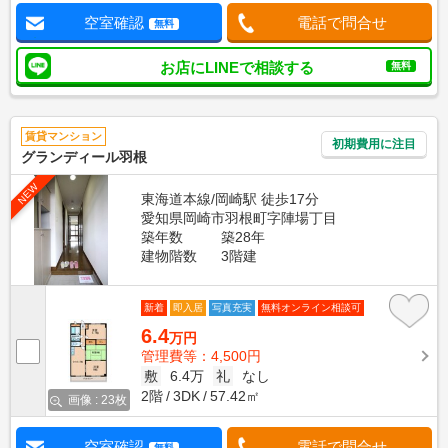
空室確認
電話で問合せ
無料
お店にLINEで相談する
無料
賃貸マンション
初期費用に注目
グランディール羽根
NEW
東海道本線/岡崎駅 徒歩17分
愛知県岡崎市羽根町字陣場丁目
築年数
築28年
建物階数
3階建
新着
即入居
写真充実
無料オンライン相談可
6.4
万円
管理費等：4,500円
敷
6.4万
礼
なし
2階
3DK
57.42㎡
画像 : 23枚
空室確認
電話で問合せ
無料