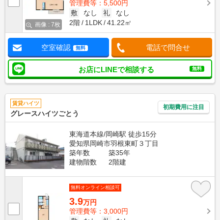
管理費等：5,500円
敷
なし
礼
なし
2階
1LDK
41.22㎡
画像 : 7枚
空室確認
電話で問合せ
無料
お店にLINEで相談する
無料
賃貸ハイツ
初期費用に注目
グレースハイツごとう
東海道本線/岡崎駅 徒歩15分
愛知県岡崎市羽根東町３丁目
築年数
築35年
建物階数
2階建
無料オンライン相談可
3.9
万円
管理費等：3,000円