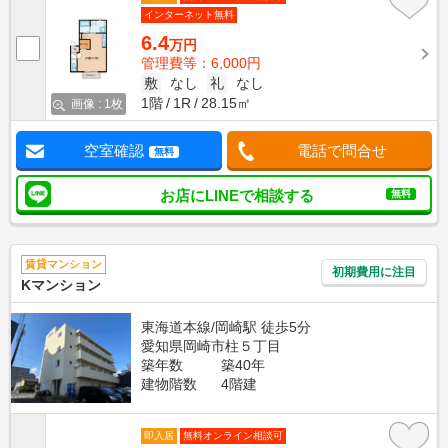
インターネット無料
6.4
万円
管理費等：6,000円
敷
なし
礼
なし
1階
1R
28.15㎡
画像 : 1枚
空室確認
電話で問合せ
無料
お店にLINEで相談する
無料
賃貸マンション
初期費用に注目
Kマンション
東海道本線/岡崎駅 徒歩5分
愛知県岡崎市柱５丁目
築年数
築40年
建物階数
4階建
即入居
無料オンライン相談可