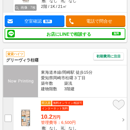
敷
なし
礼
なし
2階
1K
21㎡
画像 : 7枚
空室確認
電話で問合せ
無料
お店にLINEで相談する
無料
賃貸ハイツ
初期費用に注目
グリーヴィラ柱曙
東海道本線/岡崎駅 徒歩15分
愛知県岡崎市柱曙３丁目
築年数
築浅
建物階数
3階建
即入居
無料オンライン相談可
インターネット無料
10.2
万円
管理費等：6,500円
敷
なし
礼
なし