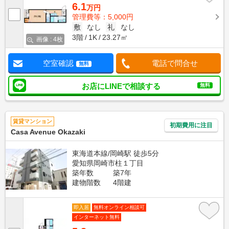
6.1
万円
管理費等：5,000円
敷
なし
礼
なし
3階
1K
23.27㎡
画像 : 4枚
空室確認
電話で問合せ
無料
お店にLINEで相談する
無料
賃貸マンション
初期費用に注目
Casa Avenue Okazaki
東海道本線/岡崎駅 徒歩5分
愛知県岡崎市柱１丁目
築年数
築7年
建物階数
4階建
即入居
無料オンライン相談可
インターネット無料