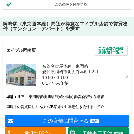
この条件を保存する
岡崎駅（東海道本線）
周辺が得意なエイブル店舗で賃貸物
件（マンション・アパート）を探す
この店舗の掲載
エイブル岡崎店
賃貸物件一覧へ
名鉄名古屋本線 東岡崎
愛知県岡崎市明大寺本町1-3-1
10:00～18:00
6/17 年末年始
得意エリア
東岡崎駅/男川駅/岡崎公園前駅/美合駅/矢作橋駅
岡崎市の賃貸探し！名鉄・JR沿線や駐車場付き物件をご紹介
この店舗に問合せる
無料
電話で問合せ
店舗来店予約
無料