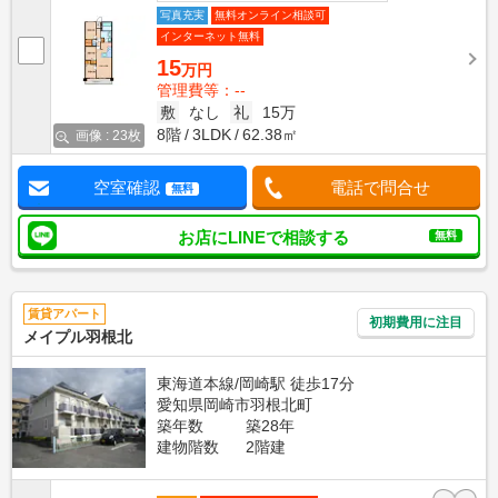
写真充実
無料オンライン相談可
インターネット無料
15
万円
管理費等：--
敷
なし
礼
15万
8階
3LDK
62.38㎡
画像 : 23枚
空室確認
電話で問合せ
無料
お店にLINEで相談する
無料
賃貸アパート
初期費用に注目
メイプル羽根北
東海道本線/岡崎駅 徒歩17分
愛知県岡崎市羽根北町
築年数
築28年
建物階数
2階建