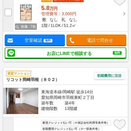
5.8
万円
管理費等：3,000円
敷
なし
礼
なし
1階
1LDK
51.2㎡
画像 : 7枚
空室確認
電話で問合せ
無料
お店にLINEで相談する
無料
賃貸マンション
初期費用に注目
リコット岡崎羽根（８０２）
東海道本線/岡崎駅 徒歩14分
愛知県岡崎市羽根東町２丁目
築年数
築4年
建物階数
13階建
家賃クレジット払い可（※保証会社利用等条件有）
初期費用クレジット払い可（※一部条件有）