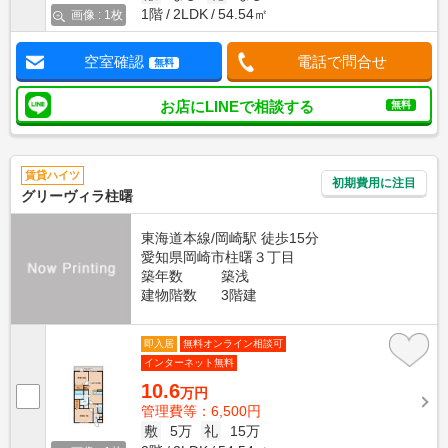
1階
2LDK
54.54㎡
画像 : 1枚
空室確認
電話で問合せ
無料
お店にLINEで相談する
無料
賃貸ハイツ
初期費用に注目
グリーヴィラ柱曙
東海道本線/岡崎駅 徒歩15分
愛知県岡崎市柱曙３丁目
築年数
築浅
建物階数
3階建
即入居
無料オンライン相談可
インターネット無料
10.6
万円
管理費等：6,500円
敷
5万
礼
15万