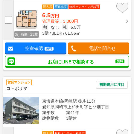
即入居
写真充実
無料オンライン相談可
6.5
万円
管理費等：3,000円
敷
なし
礼
6.5万
3階
3LDK
61.56㎡
画像 : 23枚
空室確認
電話で問合せ
無料
お店にLINEで相談する
無料
賃貸マンション
初期費用に注目
コ－ポリヲ
東海道本線/岡崎駅 徒歩11分
愛知県岡崎市上和田町字ヒソ畑丁目
築年数
築41年
建物階数
3階建
即入居
無料オンライン相談可