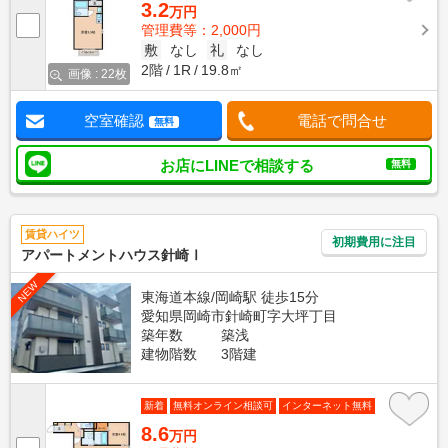
3.2
万円
管理費等：2,000円
敷
なし
礼
なし
2階
1R
19.8㎡
画像 : 22枚
空室確認
電話で問合せ
無料
お店にLINEで相談する
無料
賃貸ハイツ
初期費用に注目
アパートメントハウス針崎Ⅰ
NEW
東海道本線/岡崎駅 徒歩15分
愛知県岡崎市針崎町字大坪丁目
築年数
築浅
建物階数
3階建
新着
無料オンライン相談可
インターネット無料
8.6
万円