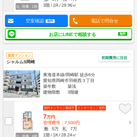
3階
1R
29.96㎡
画像 : 1枚
空室確認
電話で問合せ
無料
お店にLINEで相談する
無料
賃貸マンション
初期費用に注目
シャルムS岡崎
東海道本線/岡崎駅 徒歩6分
愛知県岡崎市羽根西３丁目
築年数
築浅
建物階数
3階建
無料オンライン相談可
インターネット無料
7
万円
管理費等：7,500円
敷
5万
礼
7万
1階
1K
28.24㎡
画像 : 4枚