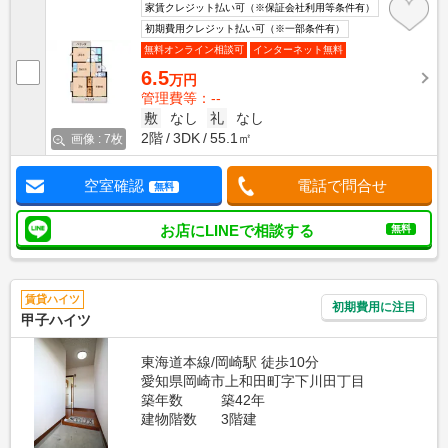
家賃クレジット払い可（※保証会社利用等条件有）
初期費用クレジット払い可（※一部条件有）
無料オンライン相談可
インターネット無料
6.5
万円
管理費等：--
敷
なし
礼
なし
2階
3DK
55.1㎡
画像 : 7枚
空室確認
電話で問合せ
無料
お店にLINEで相談する
無料
賃貸ハイツ
初期費用に注目
甲子ハイツ
東海道本線/岡崎駅 徒歩10分
愛知県岡崎市上和田町字下川田丁目
築年数
築42年
建物階数
3階建