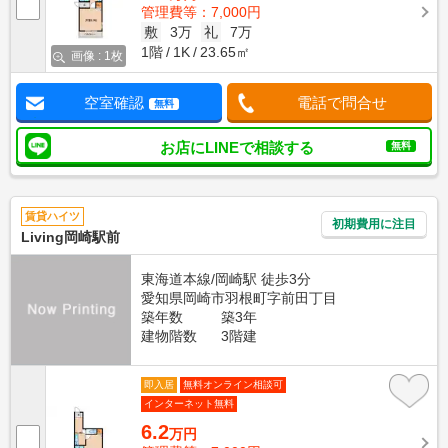
管理費等：7,000円
敷
3万
礼
7万
1階
1K
23.65㎡
画像 : 1枚
空室確認
電話で問合せ
無料
お店にLINEで相談する
無料
賃貸ハイツ
初期費用に注目
Living岡崎駅前
東海道本線/岡崎駅 徒歩3分
愛知県岡崎市羽根町字前田丁目
築年数
築3年
建物階数
3階建
即入居
無料オンライン相談可
インターネット無料
6.2
万円