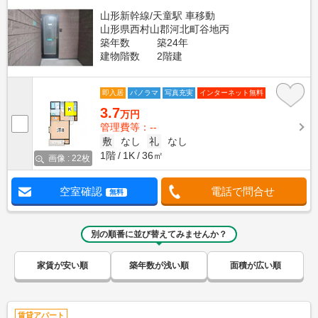
山形新幹線/天童駅 車移動
山形県西村山郡河北町谷地丙
築年数
築24年
建物階数
2階建
即入居
パノラマ
写真充実
インターネット無料
3.7
万円
管理費等：--
敷
なし
礼
なし
1階
1K
36㎡
画像 : 22枚
空室確認
電話で問合せ
無料
別の順番に並び替えてみませんか？
家賃が安い順
築年数が浅い順
面積が広い順
賃貸アパート