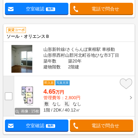
空室確認
電話で問合せ
無料
賃貸コーポ
ソール・オリエンスＢ
山形新幹線/さくらんぼ東根駅 車移動
山形県西村山郡河北町谷地ひな市3丁目
築年数
築20年
建物階数
2階建
即入居
写真充実
4.65
万円
管理費等：2,800円
敷
なし
礼
なし
1階
2DK
40.12㎡
画像 : 15枚
空室確認
電話で問合せ
無料