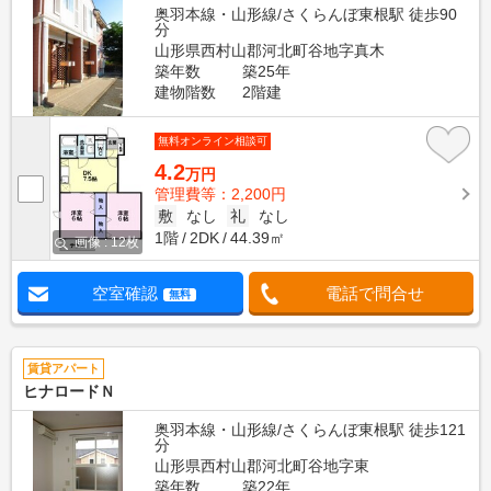
奥羽本線・山形線/さくらんぼ東根駅 徒歩90
分
山形県西村山郡河北町谷地字真木
築年数
築25年
建物階数
2階建
無料オンライン相談可
4.2
万円
管理費等：2,200円
敷
なし
礼
なし
1階
2DK
44.39㎡
画像 : 12枚
空室確認
電話で問合せ
無料
賃貸アパート
ヒナロードＮ
奥羽本線・山形線/さくらんぼ東根駅 徒歩121
分
山形県西村山郡河北町谷地字東
築年数
築22年