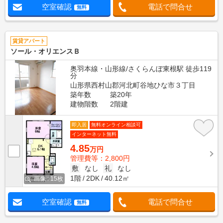
空室確認
電話で問合せ
無料
賃貸アパート
ソール・オリエンスＢ
奥羽本線・山形線/さくらんぼ東根駅 徒歩119
分
山形県西村山郡河北町谷地ひな市３丁目
築年数
築20年
建物階数
2階建
即入居
無料オンライン相談可
インターネット無料
4.85
万円
管理費等：2,800円
敷
なし
礼
なし
1階
2DK
40.12㎡
画像 : 15枚
空室確認
電話で問合せ
無料