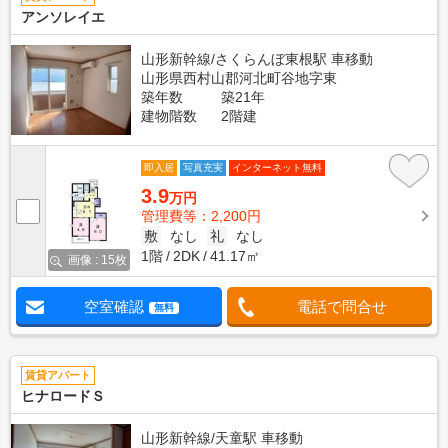
アンソレイエ
山形新幹線/さくらんぼ東根駅 車移動
山形県西村山郡河北町谷地字東
築年数
築21年
建物階数
2階建
即入居
写真充実
インターネット無料
3.9
万円
管理費等：2,200円
敷
なし
礼
なし
1階
2DK
41.17㎡
画像 : 15枚
空室確認
電話で問合せ
無料
賃貸アパート
ヒナロードＳ
山形新幹線/天童駅 車移動