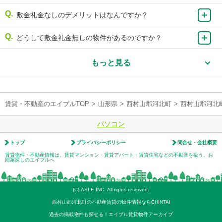
敷金礼金なしのデメリットはなんですか？
どうして敷金礼金無しの物件があるのですか？
もっと見る
賃貸・不動産のエイブルTOP
>
山形県
>
西村山郡河北町
>
西村山郡河北
パソコン
トップ
プライバシーポリシー
問合せ・会社概要
賃貸物件・不動産情報は、賃貸マンション・賃貸アパート・賃貸住宅などの不動産を扱う、お
部屋探しのエイブルへ
(C) ABLE INC. All rights reserved.
西村山郡河北町の不動産賃貸の物件情報ならCHINTAI
過去の掲載物件も探せる！エイブル賃貸物件アーカイブ