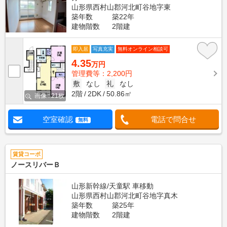
山形県西村山郡河北町谷地字東
築年数
築22年
建物階数
2階建
即入居
写真充実
無料オンライン相談可
4.35
万円
管理費等：2,200円
敷
なし
礼
なし
2階
2DK
50.86㎡
画像 : 21枚
空室確認
電話で問合せ
無料
賃貸コーポ
ノースリバーＢ
山形新幹線/天童駅 車移動
山形県西村山郡河北町谷地字真木
築年数
築25年
建物階数
2階建