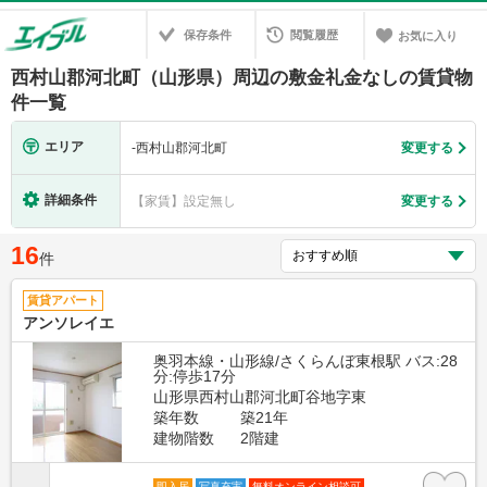
保存条件
閲覧履歴
お気に入り
西村山郡河北町（山形県）周辺の敷金礼金なしの賃貸物
件一覧
エリア
-
西村山郡河北町
変更する
詳細条件
【家賃】設定無し
変更する
16
件
賃貸アパート
アンソレイエ
奥羽本線・山形線/さくらんぼ東根駅 バス:28
分:停歩17分
山形県西村山郡河北町谷地字東
築年数
築21年
建物階数
2階建
即入居
写真充実
無料オンライン相談可