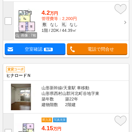
4.2
万円
管理費等：2,200円
敷
なし
礼
なし
1階
2DK
44.39㎡
画像 : 7枚
空室確認
電話で問合せ
無料
賃貸コーポ
ヒナロードＮ
山形新幹線/天童駅 車移動
山形県西村山郡河北町谷地字東
築年数
築22年
建物階数
2階建
即入居
写真充実
4.15
万円