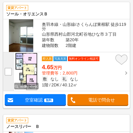
賃貸アパート
ソール・オリエンスＢ
奥羽本線・山形線/さくらんぼ東根駅 徒歩119
分
山形県西村山郡河北町谷地ひな市３丁目
築年数
築20年
建物階数
2階建
即入居
写真充実
無料オンライン相談可
4.65
万円
管理費等：2,800円
敷
なし
礼
なし
1階
2DK
40.12㎡
画像 : 21枚
空室確認
電話で問合せ
無料
賃貸アパート
ノースリバー Ｂ