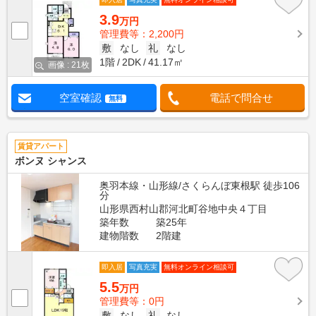
3.9
万円
管理費等：2,200円
敷
なし
礼
なし
1階
2DK
41.17㎡
画像 : 21枚
空室確認
電話で問合せ
無料
賃貸アパート
ボンヌ シャンス
奥羽本線・山形線/さくらんぼ東根駅 徒歩106
分
山形県西村山郡河北町谷地中央４丁目
築年数
築25年
建物階数
2階建
即入居
写真充実
無料オンライン相談可
5.5
万円
管理費等：0円
敷
なし
礼
なし