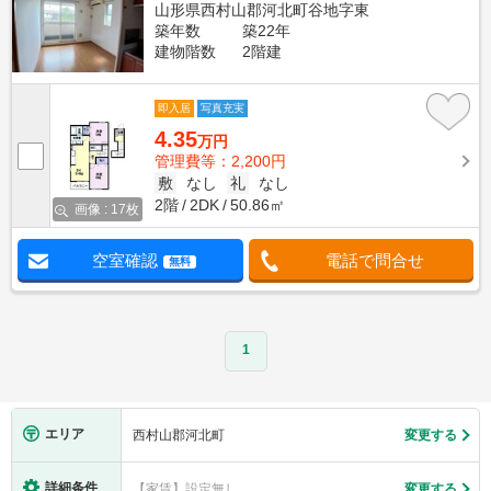
山形県西村山郡河北町谷地字東
築年数
築22年
建物階数
2階建
即入居
写真充実
4.35
万円
管理費等：2,200円
敷
なし
礼
なし
2階
2DK
50.86㎡
画像 : 17枚
空室確認
電話で問合せ
無料
1
エリア
西村山郡河北町
変更する
詳細条件
【家賃】設定無し
変更する