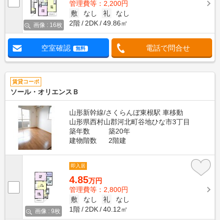
管理費等：2,200円
敷
なし
礼
なし
2階
2DK
49.86㎡
画像 : 16枚
空室確認
電話で問合せ
無料
賃貸コーポ
ソール・オリエンスＢ
山形新幹線/さくらんぼ東根駅 車移動
山形県西村山郡河北町谷地ひな市3丁目
築年数
築20年
建物階数
2階建
即入居
4.85
万円
管理費等：2,800円
敷
なし
礼
なし
1階
2DK
40.12㎡
画像 : 9枚