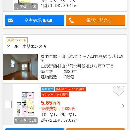
1階
1LDK
50.42㎡
画像 : 11枚
空室確認
電話で問合せ
無料
賃貸アパート
ソール・オリエンスＡ
奥羽本線・山形線/さくらんぼ東根駅 徒歩119
分
山形県西村山郡河北町谷地ひな市３丁目
築年数
築20年
建物階数
2階建
写真充実
無料オンライン相談可
インターネット無料
5.65
万円
管理費等：2,800円
敷
なし
礼
なし
2階
2LDK
57.02㎡
画像 : 21枚