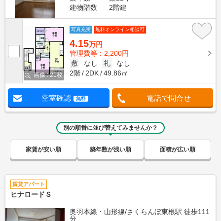
建物階数
2階建
写真充実
無料オンライン相談可
4.15
万円
管理費等：2,200円
敷
なし
礼
なし
2階
2DK
49.86㎡
画像 : 21枚
空室確認
電話で問合せ
無料
別の順番に並び替えてみませんか？
家賃が安い順
築年数が浅い順
面積が広い順
賃貸アパート
ヒナロードＳ
奥羽本線・山形線/さくらんぼ東根駅 徒歩111
分