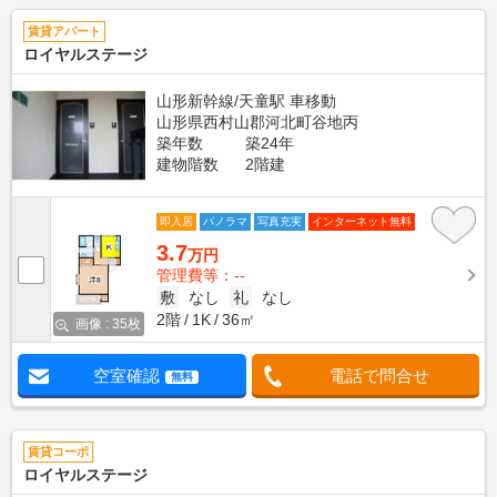
賃貸アパート
ロイヤルステージ
山形新幹線/天童駅 車移動
山形県西村山郡河北町谷地丙
築年数
築24年
建物階数
2階建
即入居
パノラマ
写真充実
インターネット無料
3.7
万円
管理費等：--
敷
なし
礼
なし
2階
1K
36㎡
画像 : 35枚
空室確認
電話で問合せ
無料
賃貸コーポ
ロイヤルステージ