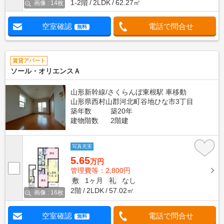
1-2階
2LDK
62.27㎡
画像 : 14枚
空室確認
電話で問合せ
無料
賃貸アパート
ソール・オリエンスＡ
山形新幹線/さくらんぼ東根駅 車移動
山形県西村山郡河北町谷地ひな市3丁目
築年数
築20年
建物階数
2階建
写真充実
5.65
万円
管理費等：2,800円
敷
1ヶ月
礼
なし
2階
2LDK
57.02㎡
画像 : 16枚
空室確認
電話で問合せ
無料