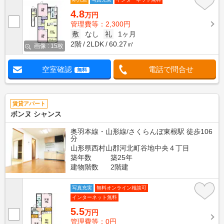
4.8
万円
管理費等：2,300円
敷
なし
礼
1ヶ月
2階
2LDK
60.27㎡
画像 : 15枚
空室確認
電話で問合せ
無料
賃貸アパート
ボンヌ シャンス
奥羽本線・山形線/さくらんぼ東根駅 徒歩106
分
山形県西村山郡河北町谷地中央４丁目
築年数
築25年
建物階数
2階建
写真充実
無料オンライン相談可
インターネット無料
5.5
万円
管理費等：0円