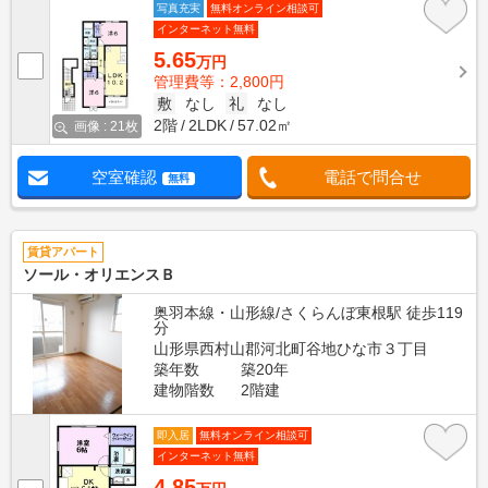
写真充実
無料オンライン相談可
インターネット無料
5.65
万円
管理費等：2,800円
敷
なし
礼
なし
2階
2LDK
57.02㎡
画像 : 21枚
空室確認
電話で問合せ
無料
賃貸アパート
ソール・オリエンスＢ
奥羽本線・山形線/さくらんぼ東根駅 徒歩119
分
山形県西村山郡河北町谷地ひな市３丁目
築年数
築20年
建物階数
2階建
即入居
無料オンライン相談可
インターネット無料
4.85