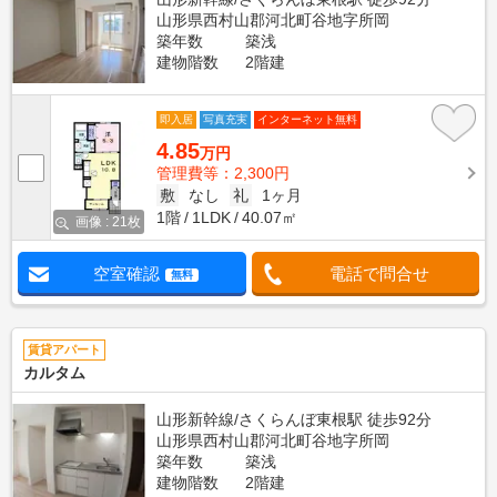
山形県西村山郡河北町谷地字所岡
築年数
築浅
建物階数
2階建
即入居
写真充実
インターネット無料
4.85
万円
管理費等：2,300円
敷
なし
礼
1ヶ月
1階
1LDK
40.07㎡
画像 : 21枚
空室確認
電話で問合せ
無料
賃貸アパート
カルタム
山形新幹線/さくらんぼ東根駅 徒歩92分
山形県西村山郡河北町谷地字所岡
築年数
築浅
建物階数
2階建