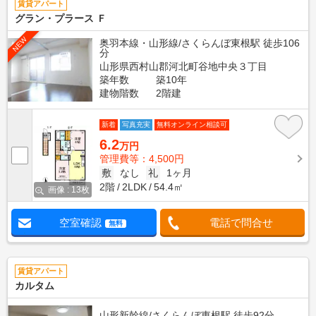
賃貸アパート
グラン・プラース Ｆ
NEW
奥羽本線・山形線/さくらんぼ東根駅 徒歩106
分
山形県西村山郡河北町谷地中央３丁目
築年数
築10年
建物階数
2階建
新着
写真充実
無料オンライン相談可
6.2
万円
管理費等：4,500円
敷
なし
礼
1ヶ月
2階
2LDK
54.4㎡
画像 : 13枚
空室確認
電話で問合せ
無料
賃貸アパート
カルタム
山形新幹線/さくらんぼ東根駅 徒歩92分