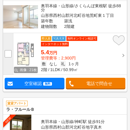
奥羽本線・山形線/さくらんぼ東根駅 徒歩88
分
山形県西村山郡河北町谷地荒町東１丁目
築年数
築浅
建物階数
2階建
即入居
写真充実
無料オンライン相談可
インターネット無料
5.4
万円
管理費等：2,900円
敷
なし
礼
1ヶ月
2階
1LDK
50.99㎡
画像 : 21枚
空室確認
電話で問合せ
無料
賃貸アパート
ラ・フルールＢ
NEW
奥羽本線・山形線/神町駅 徒歩91分
山形県西村山郡河北町谷地字真木