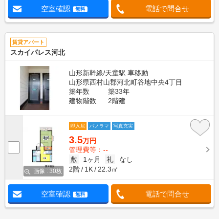
空室確認
電話で問合せ
無料
賃貸アパート
スカイパレス河北
山形新幹線/天童駅 車移動
山形県西村山郡河北町谷地中央4丁目
築年数
築33年
建物階数
2階建
即入居
パノラマ
写真充実
3.5
万円
管理費等：--
敷
1ヶ月
礼
なし
2階
1K
22.3㎡
画像 : 30枚
空室確認
電話で問合せ
無料