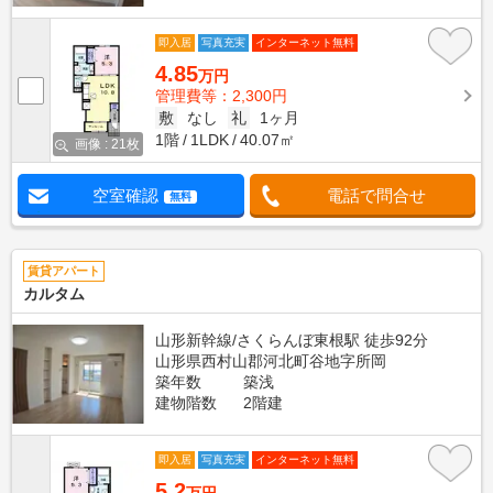
即入居
写真充実
インターネット無料
4.85
万円
管理費等：2,300円
敷
なし
礼
1ヶ月
1階
1LDK
40.07㎡
画像 : 21枚
空室確認
電話で問合せ
無料
賃貸アパート
カルタム
山形新幹線/さくらんぼ東根駅 徒歩92分
山形県西村山郡河北町谷地字所岡
築年数
築浅
建物階数
2階建
即入居
写真充実
インターネット無料
5.2