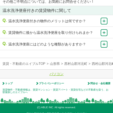
その他ご不明点については、お気軽にお問合せください！
温水洗浄便座付きの賃貸物件に関して
温水洗浄便座付きの物件のメリットは何ですか？
賃貸物件に後から温水洗浄便座を取り付けられまか？
温水洗浄便座にはどのような種類がありますか？
賃貸・不動産のエイブルTOP
>
山形県
>
西村山郡河北町
>
西村山郡河北
パソコン
トップ
プライバシーポリシー
問合せ・会社概要
賃貸物件・不動産情報は、賃貸マンション・賃貸アパート・賃貸住宅などの不動産を扱う、お
部屋探しのエイブルへ
(C) ABLE INC. All rights reserved.