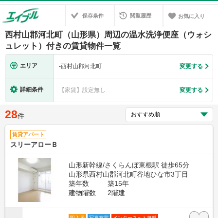
保存条件
閲覧履歴
お気に入り
西村山郡河北町（山形県）周辺の温水洗浄便座（ウォシ
ュレット）付きの賃貸物件一覧
エリア
-
西村山郡河北町
変更する
詳細条件
【家賃】設定無し
変更する
28
件
賃貸アパート
スリーアローＢ
山形新幹線/さくらんぼ東根駅 徒歩65分
山形県西村山郡河北町谷地ひな市3丁目
築年数
築15年
建物階数
2階建
即入居
写真充実
インターネット無料