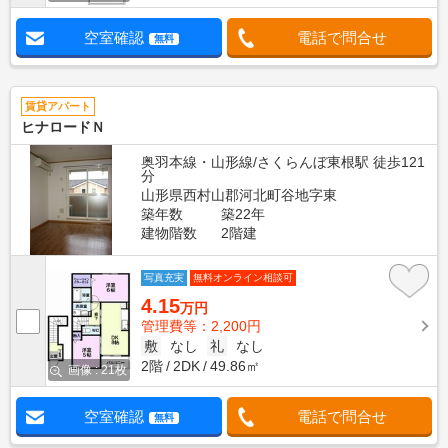
空室確認
電話で問合せ
無料
賃貸アパート
ヒナロードＮ
奥羽本線・山形線/さくらんぼ東根駅 徒歩121
分
山形県西村山郡河北町谷地字東
築年数
築22年
建物階数
2階建
写真充実
無料オンライン相談可
4.15
万円
管理費等：2,200円
敷
なし
礼
なし
2階
2DK
49.86㎡
画像 : 21枚
空室確認
電話で問合せ
無料