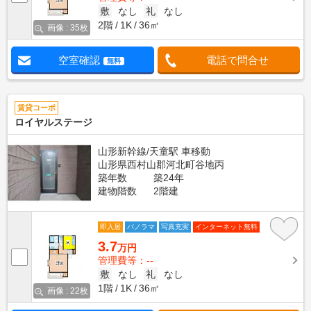
敷
なし
礼
なし
2階
1K
36㎡
画像 : 35枚
空室確認
電話で問合せ
無料
賃貸コーポ
ロイヤルステージ
山形新幹線/天童駅 車移動
山形県西村山郡河北町谷地丙
築年数
築24年
建物階数
2階建
即入居
パノラマ
写真充実
インターネット無料
3.7
万円
管理費等：--
敷
なし
礼
なし
1階
1K
36㎡
画像 : 22枚