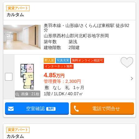
賃貸アパート
カルタム
奥羽本線・山形線/さくらんぼ東根駅 徒歩92
分
山形県西村山郡河北町谷地字所岡
築年数
築浅
建物階数
2階建
即入居
写真充実
無料オンライン相談可
インターネット無料
4.85
万円
管理費等：2,300円
敷
なし
礼
1ヶ月
1階
1LDK
40.07㎡
画像 : 21枚
空室確認
電話で問合せ
無料
賃貸アパート
カルタム