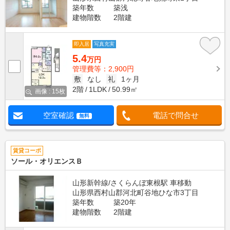
築年数
築浅
建物階数
2階建
即入居
写真充実
5.4
万円
管理費等：2,900円
敷
なし
礼
1ヶ月
2階
1LDK
50.99㎡
画像 : 15枚
空室確認
電話で問合せ
無料
賃貸コーポ
ソール・オリエンスＢ
山形新幹線/さくらんぼ東根駅 車移動
山形県西村山郡河北町谷地ひな市3丁目
築年数
築20年
建物階数
2階建