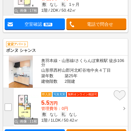
敷
なし
礼
1ヶ月
1階
2DK
50.42㎡
画像 : 17枚
空室確認
電話で問合せ
無料
賃貸アパート
ボンヌ シャンス
奥羽本線・山形線/さくらんぼ東根駅 徒歩106
分
山形県西村山郡河北町谷地中央４丁目
築年数
築25年
建物階数
2階建
即入居
写真充実
無料オンライン相談可
5.5
万円
管理費等：0円
敷
なし
礼
なし
1階
1LDK
50.42㎡
画像 : 11枚