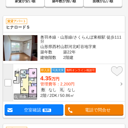
家賃が安い順
築年数が浅い順
面積が広い順
賃貸アパート
ヒナロードＳ
奥羽本線・山形線/さくらんぼ東根駅 徒歩111
分
山形県西村山郡河北町谷地字東
築年数
築22年
建物階数
2階建
即入居
写真充実
無料オンライン相談可
4.35
万円
管理費等：2,200円
敷
なし
礼
なし
2階
2DK
50.86㎡
画像 : 21枚
空室確認
電話で問合せ
無料