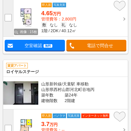
即入居
写真充実
4.65
万円
管理費等：2,800円
敷
なし
礼
なし
1階
2DK
40.12㎡
画像 : 15枚
空室確認
電話で問合せ
無料
賃貸アパート
ロイヤルステージ
山形新幹線/天童駅 車移動
山形県西村山郡河北町谷地丙
築年数
築24年
建物階数
2階建
即入居
パノラマ
写真充実
インターネット無料
3.7
万円
管理費等：--