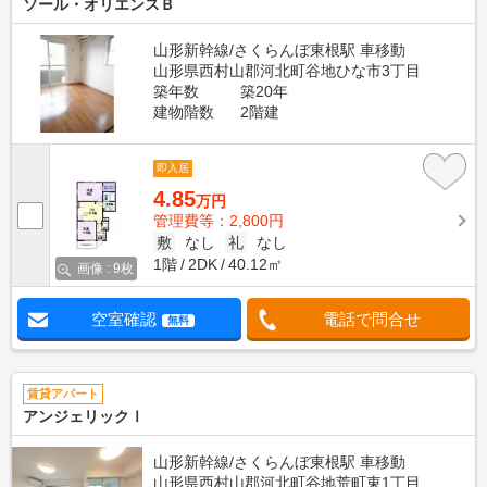
ソール・オリエンスＢ
山形新幹線/さくらんぼ東根駅 車移動
山形県西村山郡河北町谷地ひな市3丁目
築年数
築20年
建物階数
2階建
即入居
4.85
万円
管理費等：2,800円
敷
なし
礼
なし
1階
2DK
40.12㎡
画像 : 9枚
空室確認
電話で問合せ
無料
賃貸アパート
アンジェリックⅠ
山形新幹線/さくらんぼ東根駅 車移動
山形県西村山郡河北町谷地荒町東1丁目