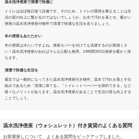
温水洗浄便座で清潔で快適に
トイレはほぼ毎日使う設備です。そのため、トイレの環境を整えることは生
活の質の向上に繋がるのではないでしょうか。お水で汚れを落とせ、暖かい
便座の温水洗浄便座付物件で清潔で快適な生活を送りましょう。
冬の便座もあたたかい
冬の便座は冷たいですよね。便座カバーを付けても洗濯するのが面倒くさ
い！温水洗浄便座があればそんな心配も無用。24時間365日便座を暖かく保
ちます。
清潔で快適な生活を
最近では一般的になってきた温水洗浄便座付き物件。温水で汚れを落とす仕
組みであるため「清潔に保てる」「トイレットペーパーを節約できる」など
様々なメリットがあります。温水洗浄便座があることで生活の質も向上する
ことでしょう。
温水洗浄便座（ウォシュレット）付き賃貸のよくある質問
お部屋探しについて、よくある質問をピックアップしました。