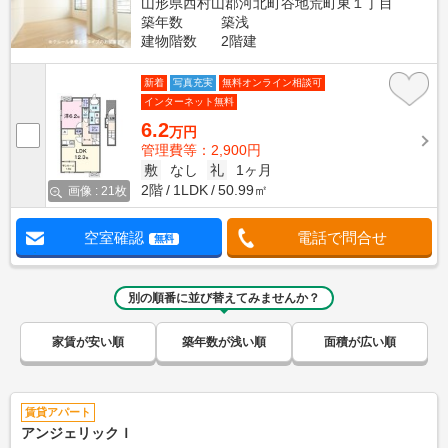
山形県西村山郡河北町谷地荒町東１丁目
築年数
築浅
建物階数
2階建
新着
写真充実
無料オンライン相談可
インターネット無料
6.2
万円
管理費等：2,900円
敷
なし
礼
1ヶ月
2階
1LDK
50.99㎡
画像 : 21枚
空室確認
電話で問合せ
無料
別の順番に並び替えてみませんか？
家賃が安い順
築年数が浅い順
面積が広い順
賃貸アパート
アンジェリックＩ