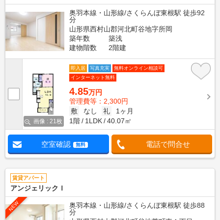
奥羽本線・山形線/さくらんぼ東根駅 徒歩92
分
山形県西村山郡河北町谷地字所岡
築年数
築浅
建物階数
2階建
即入居
写真充実
無料オンライン相談可
インターネット無料
4.85
万円
管理費等：2,300円
敷
なし
礼
1ヶ月
1階
1LDK
40.07㎡
画像 : 21枚
空室確認
電話で問合せ
無料
賃貸アパート
アンジェリックＩ
NEW
奥羽本線・山形線/さくらんぼ東根駅 徒歩88
分