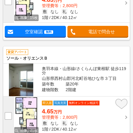
万円
管理費等：2,800円
敷
なし
礼
なし
1階
2DK
40.12㎡
画像 : 15枚
空室確認
電話で問合せ
無料
賃貸アパート
ソール・オリエンスＢ
奥羽本線・山形線/さくらんぼ東根駅 徒歩119
分
山形県西村山郡河北町谷地ひな市３丁目
築年数
築20年
建物階数
2階建
即入居
写真充実
無料オンライン相談可
4.65
万円
管理費等：2,800円
敷
なし
礼
なし
1階
2DK
40.12㎡
画像 : 21枚