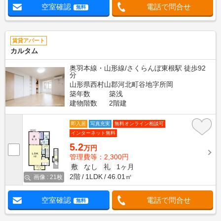
空室確認
電話で問合せ
無料
賃貸アパート
カルタム
奥羽本線・山形線/さくらんぼ東根駅 徒歩92
分
山形県西村山郡河北町谷地字所岡
築年数
築浅
建物階数
2階建
即入居
写真充実
無料オンライン相談可
インターネット無料
5.2
万円
管理費等：2,300円
敷
なし
礼
1ヶ月
2階
1LDK
46.01㎡
画像 : 21枚
空室確認
電話で問合せ
無料