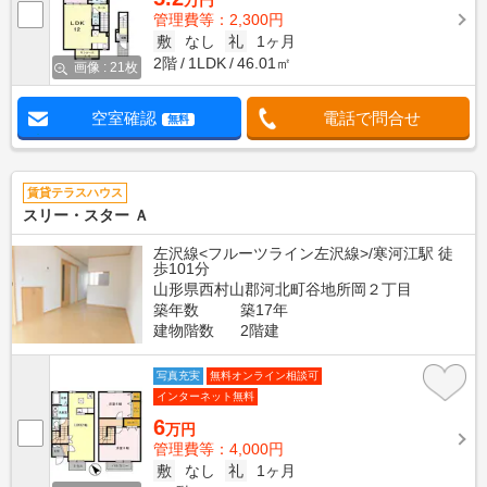
万円
管理費等：2,300円
敷
なし
礼
1ヶ月
2階
1LDK
46.01㎡
画像 : 21枚
空室確認
電話で問合せ
無料
賃貸テラスハウス
スリー・スター Ａ
左沢線<フルーツライン左沢線>/寒河江駅 徒
歩101分
山形県西村山郡河北町谷地所岡２丁目
築年数
築17年
建物階数
2階建
写真充実
無料オンライン相談可
インターネット無料
6
万円
管理費等：4,000円
敷
なし
礼
1ヶ月