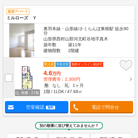
賃貸アパート
ミルローズ Ｙ
奥羽本線・山形線/さくらんぼ東根駅 徒歩90
分
山形県西村山郡河北町谷地字真木
築年数
築11年
建物階数
2階建
即入居
写真充実
無料オンライン相談可
4.6
万円
管理費等：2,300円
敷
なし
礼
1ヶ月
1階
1LDK
47.68㎡
画像 : 21枚
空室確認
電話で問合せ
無料
別の順番に並び替えてみませんか？