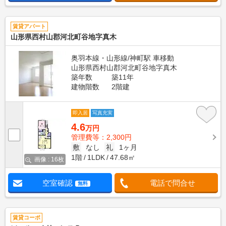
賃貸アパート
山形県西村山郡河北町谷地字真木
奥羽本線・山形線/神町駅 車移動
山形県西村山郡河北町谷地字真木
築年数
築11年
建物階数
2階建
即入居
写真充実
4.6
万円
管理費等：2,300円
敷
なし
礼
1ヶ月
1階
1LDK
47.68㎡
画像 : 16枚
空室確認
電話で問合せ
無料
賃貸コーポ