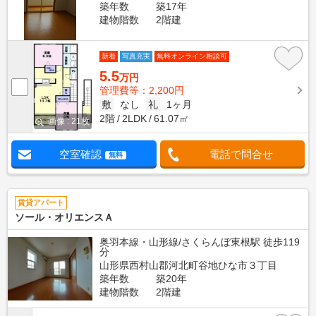
築年数
築17年
建物階数
2階建
新着
写真充実
無料オンライン相談可
5.5
万円
管理費等：2,200円
敷
なし
礼
1ヶ月
2階
2LDK
61.07㎡
画像 : 21枚
空室確認
電話で問合せ
無料
賃貸アパート
ソール・オリエンスＡ
奥羽本線・山形線/さくらんぼ東根駅 徒歩119
分
山形県西村山郡河北町谷地ひな市３丁目
築年数
築20年
建物階数
2階建