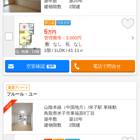
築年数
築20年
建物階数
2階建
即入居
写真充実
5
万円
管理費等：3,000円
敷
なし
礼
なし
1階
1LDK
41.11㎡
画像 : 14枚
空室確認
電話で問合せ
無料
賃貸アパート
フルール・ユー
NEW
山陰本線（中国地方）/米子駅 車移動
鳥取県米子市東福原8丁目
築年数
築10年
建物階数
2階建