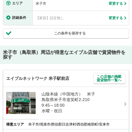
エリア
米子市
変更する
詳細条件
【家賃】設定無し
変更する
この条件を保存する
米子市（鳥取県）
周辺が得意なエイブル店舗で賃貸物件を
探す
この店舗の掲載
エイブルネットワーク 米子駅前店
賃貸物件一覧へ
山陰本線（中国地方） 米子
鳥取県米子市道笑町2-210
9:45～18:00
水曜・祝日
得意エリア
米子市/境港市/西伯郡日吉津村/西伯郡南部町/安来市