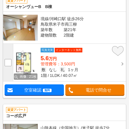
賃貸アパート
オーシャンヴューB B棟
境線/河崎口駅 徒歩26分
鳥取県米子市両三柳
築年数
築21年
建物階数
2階建
写真充実
インターネット無料
5.6
万円
管理費等：3,500円
敷
なし
礼
1ヶ月
1階
1LDK
40.07㎡
画像 : 21枚
空室確認
電話で問合せ
無料
賃貸アパート
コーポ広戸
山陰本線（中国地方）/米子駅 徒歩7分