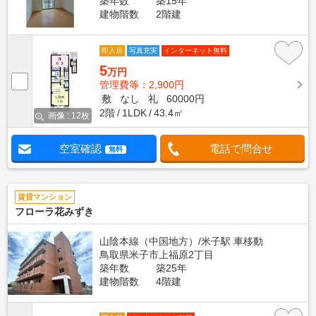
築年数
築15年
建物階数
2階建
即入居
写真充実
インターネット無料
5
万円
管理費等：2,900円
敷
なし
礼
60000円
2階
1LDK
43.4㎡
画像 : 12枚
空室確認
電話で問合せ
無料
賃貸マンション
フローラ花みずき
山陰本線（中国地方）/米子駅 車移動
鳥取県米子市上福原2丁目
築年数
築25年
建物階数
4階建