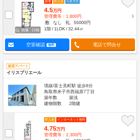
新着
即入居
写真充実
4.5
万円
管理費等：1,800円
敷
なし
礼
55000円
1階
1LDK
32.44㎡
画像 : 15枚
空室確認
電話で問合せ
無料
賃貸アパート
イリスプリエール
境線/富士見町駅 徒歩8分
鳥取県米子市西福原7丁目
築年数
築浅
建物階数
2階建
即入居
インターネット無料
4.75
万円
管理費等：2,300円