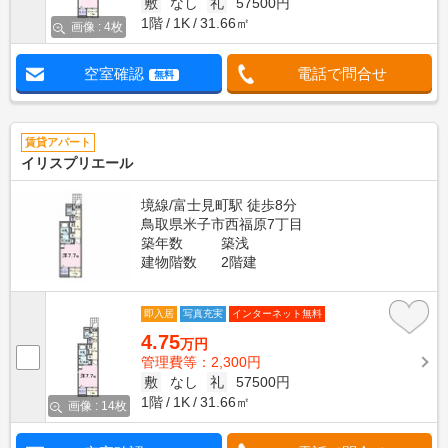
敷
なし
礼
57500円
1階
1K
31.66㎡
画像 : 4枚
空室確認
電話で問合せ
無料
賃貸アパート
イリスプリエール
境線/富士見町駅 徒歩8分
鳥取県米子市西福原7丁目
築年数
築浅
建物階数
2階建
即入居
写真充実
インターネット無料
4.75
万円
管理費等：2,300円
敷
なし
礼
57500円
1階
1K
31.66㎡
画像 : 14枚