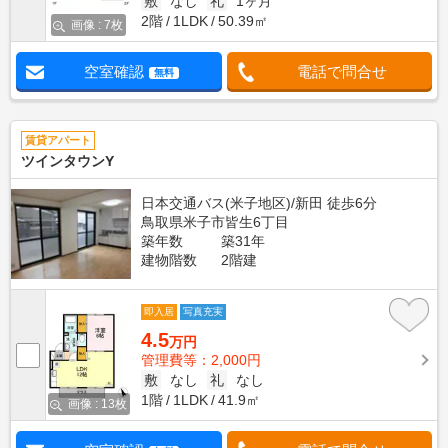
敷
なし
礼
1ヶ月
2階
1LDK
50.39㎡
画像 : 7枚
空室確認
電話で問合せ
無料
賃貸アパート
ツインタウンY
日本交通バス(米子地区)/新田 徒歩6分
鳥取県米子市皆生6丁目
築年数
築31年
建物階数
2階建
即入居
写真充実
4.5
万円
管理費等：2,000円
敷
なし
礼
なし
1階
1LDK
41.9㎡
画像 : 13枚