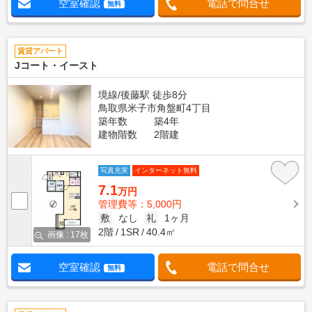
空室確認
電話で問合せ
無料
賃貸アパート
Jコート・イースト
境線/後藤駅 徒歩8分
鳥取県米子市角盤町4丁目
築年数
築4年
建物階数
2階建
写真充実
インターネット無料
7.1
万円
管理費等：5,000円
敷
なし
礼
1ヶ月
2階
1SR
40.4㎡
画像 : 17枚
空室確認
電話で問合せ
無料