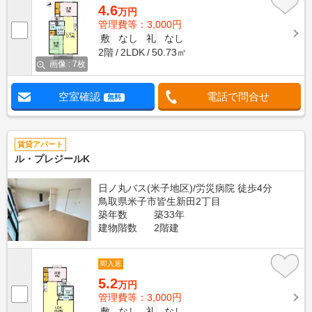
4.6
万円
管理費等：3,000円
敷
なし
礼
なし
2階
2LDK
50.73㎡
画像 : 7枚
空室確認
電話で問合せ
無料
賃貸アパート
ル・プレジールK
日ノ丸バス(米子地区)/労災病院 徒歩4分
鳥取県米子市皆生新田2丁目
築年数
築33年
建物階数
2階建
即入居
5.2
万円
管理費等：3,000円
敷
なし
礼
なし