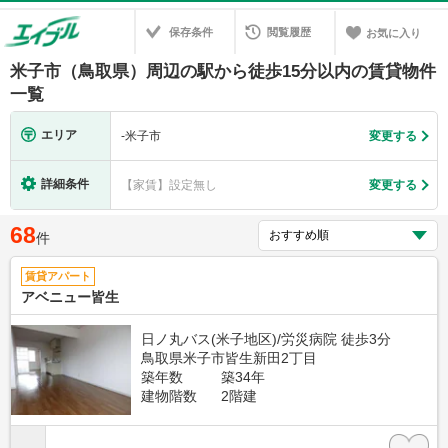
保存条件
閲覧履歴
お気に入り
米子市（鳥取県）周辺の駅から徒歩15分以内の賃貸物件
一覧
エリア
-
米子市
変更する
詳細条件
【家賃】設定無し
変更する
68
件
賃貸アパート
アベニュー皆生
日ノ丸バス(米子地区)/労災病院 徒歩3分
鳥取県米子市皆生新田2丁目
築年数
築34年
建物階数
2階建