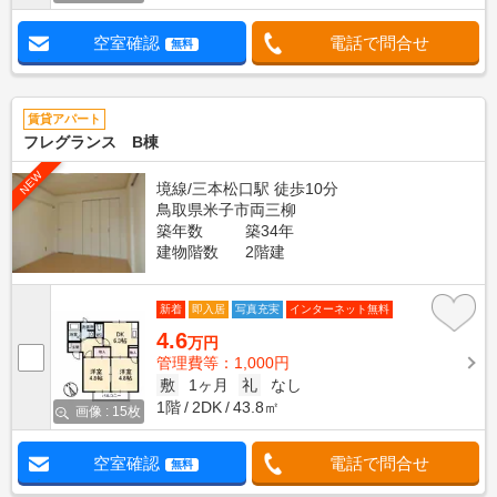
空室確認
電話で問合せ
無料
賃貸アパート
フレグランス B棟
NEW
境線/三本松口駅 徒歩10分
鳥取県米子市両三柳
築年数
築34年
建物階数
2階建
新着
即入居
写真充実
インターネット無料
4.6
万円
管理費等：1,000円
敷
1ヶ月
礼
なし
1階
2DK
43.8㎡
画像 : 15枚
空室確認
電話で問合せ
無料