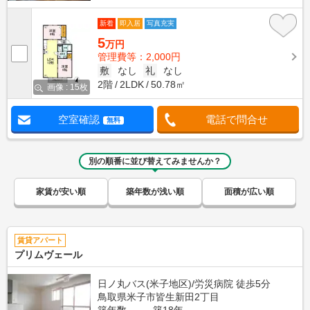
新着
即入居
写真充実
5
万円
管理費等：2,000円
敷
なし
礼
なし
2階
2LDK
50.78㎡
画像 : 15枚
空室確認
電話で問合せ
無料
別の順番に並び替えてみませんか？
家賃が安い順
築年数が浅い順
面積が広い順
賃貸アパート
プリムヴェール
日ノ丸バス(米子地区)/労災病院 徒歩5分
鳥取県米子市皆生新田2丁目