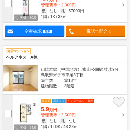
管理費等：2,300円
敷
なし
礼
57000円
1階
1K
35㎡
画像 : 10枚
空室確認
電話で問合せ
無料
賃貸マンション
ベルアネス A棟
山陰本線（中国地方）/東山公園駅 徒歩9分
鳥取県米子市車尾3丁目
築年数
築18年
建物階数
3階建
即入居
写真充実
インターネット無料
5.9
万円
管理費等：3,500円
敷
なし
礼
なし
1階
1LDK
48.23㎡
画像 : 14枚