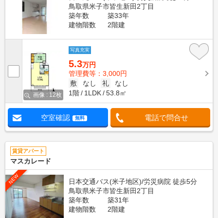
鳥取県米子市皆生新田2丁目
築年数
築33年
建物階数
2階建
写真充実
5.3
万円
管理費等：3,000円
敷
なし
礼
なし
1階
1LDK
53.8㎡
画像 : 12枚
空室確認
電話で問合せ
無料
賃貸アパート
マスカレード
NEW
日本交通バス(米子地区)/労災病院 徒歩5分
鳥取県米子市皆生新田2丁目
築年数
築31年
建物階数
2階建