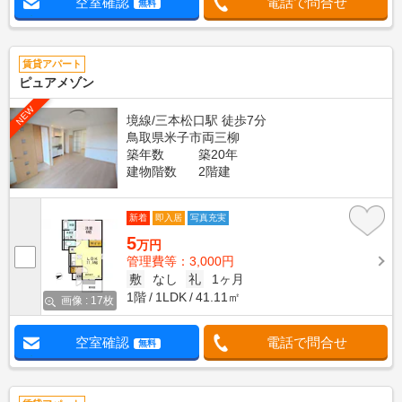
空室確認
電話で問合せ
無料
賃貸アパート
ピュアメゾン
NEW
境線/三本松口駅 徒歩7分
鳥取県米子市両三柳
築年数
築20年
建物階数
2階建
新着
即入居
写真充実
5
万円
管理費等：3,000円
敷
なし
礼
1ヶ月
1階
1LDK
41.11㎡
画像 : 17枚
空室確認
電話で問合せ
無料