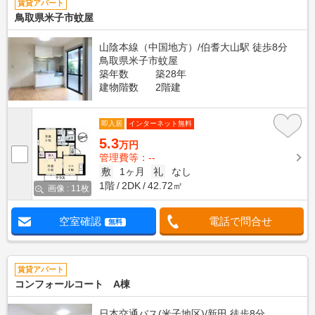
賃貸アパート
鳥取県米子市蚊屋
山陰本線（中国地方）/伯耆大山駅 徒歩8分
鳥取県米子市蚊屋
築年数
築28年
建物階数
2階建
即入居
インターネット無料
5.3
万円
管理費等：--
敷
1ヶ月
礼
なし
1階
2DK
42.72㎡
画像 : 11枚
空室確認
電話で問合せ
無料
賃貸アパート
コンフォールコート A棟
日本交通バス(米子地区)/新田 徒歩8分