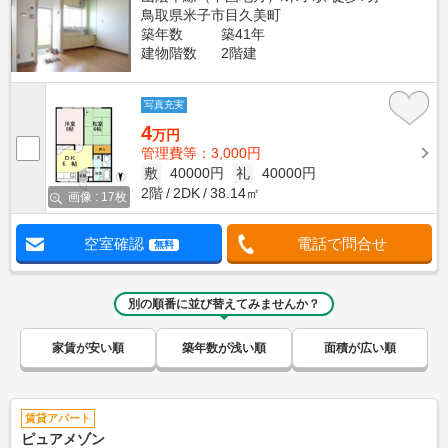
鳥取県米子市目久美町
築年数
築41年
建物階数
2階建
写真充実
4
万円
管理費等：3,000円
敷
40000円
礼
40000円
2階
2DK
38.14㎡
画像 : 17枚
空室確認
電話で問合せ
無料
別の順番に並び替えてみませんか？
家賃が安い順
築年数が浅い順
面積が広い順
賃貸アパート
ピュアメゾン