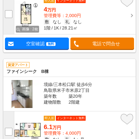
即入居
インターネット無料
4
万円
管理費等：2,000円
敷
なし
礼
なし
1階
1K
28.21㎡
画像 : 2枚
空室確認
電話で問合せ
無料
賃貸アパート
ファインシーク B棟
境線/三本松口駅 徒歩6分
鳥取県米子市米原2丁目
築年数
築20年
建物階数
2階建
即入居
インターネット無料
6.1
万円
管理費等：4,000円