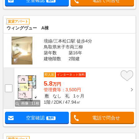
空室確認
電話で問合せ
無料
賃貸アパート
ウィングヴュー A棟
境線/三本松口駅 徒歩4分
鳥取県米子市両三柳
築年数
築16年
建物階数
2階建
即入居
インターネット無料
5.8
万円
管理費等：3,500円
敷
なし
礼
1ヶ月
1階
2DK
47.94㎡
画像 : 11枚
空室確認
電話で問合せ
無料