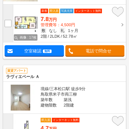
新着
即入居
写真充実
インターネット無料
7.8
万円
管理費等：4,500円
敷
なし
礼
1ヶ月
2階
2LDK
52.78㎡
画像 : 17枚
空室確認
電話で問合せ
無料
賃貸アパート
ラヴィエベール Ａ
境線/三本松口駅 徒歩9分
鳥取県米子市両三柳
築年数
築浅
建物階数
2階建
即入居
インターネット無料
4.7
万円