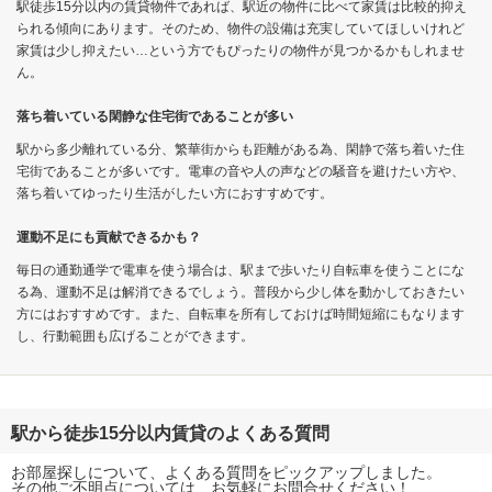
駅徒歩15分以内の賃貸物件であれば、駅近の物件に比べて家賃は比較的抑え
られる傾向にあります。そのため、物件の設備は充実していてほしいけれど
家賃は少し抑えたい…という方でもぴったりの物件が見つかるかもしれませ
ん。
落ち着いている閑静な住宅街であることが多い
駅から多少離れている分、繁華街からも距離がある為、閑静で落ち着いた住
宅街であることが多いです。電車の音や人の声などの騒音を避けたい方や、
落ち着いてゆったり生活がしたい方におすすめです。
運動不足にも貢献できるかも？
毎日の通勤通学で電車を使う場合は、駅まで歩いたり自転車を使うことにな
る為、運動不足は解消できるでしょう。普段から少し体を動かしておきたい
方にはおすすめです。また、自転車を所有しておけば時間短縮にもなります
し、行動範囲も広げることができます。
駅から徒歩15分以内賃貸のよくある質問
お部屋探しについて、よくある質問をピックアップしました。
その他ご不明点については、お気軽にお問合せください！