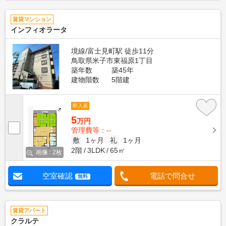
賃貸マンション
インフィオラータ
境線/富士見町駅 徒歩11分
鳥取県米子市東福原1丁目
築年数
築45年
建物階数
5階建
即入居
5
万円
管理費等：--
敷
1ヶ月
礼
1ヶ月
2階
3LDK
65㎡
画像 : 2枚
空室確認
電話で問合せ
無料
賃貸アパート
クラルテ