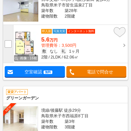
鳥取県米子市皆生温泉2丁目
築年数
築28年
建物階数
2階建
即入居
写真充実
インターネット無料
5.6
万円
管理費等：3,500円
敷
なし
礼
1ヶ月
2階
2LDK
62.06㎡
画像 : 16枚
空室確認
電話で問合せ
無料
賃貸アパート
グリーンガーデン
NEW
境線/後藤駅 徒歩29分
鳥取県米子市西福原8丁目
築年数
築3年
建物階数
3階建