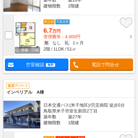
築年数
築18年
建物階数
2階建
即入居
写真充実
6.7
万円
管理費等：4,000円
敷
なし
礼
1ヶ月
2階
1LDK
51㎡
画像 : 15枚
空室確認
電話で問合せ
無料
賃貸アパート
インペリアル A棟
日本交通バス(米子地区)/労災病院 徒歩5分
鳥取県米子市皆生新田2丁目
築年数
築27年
建物階数
1階建