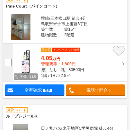
賃貸アパート
Pine Court（パインコート）
境線/三本松口駅 徒歩4分
鳥取県米子市上後藤3丁目
築年数
築15年
建物階数
2階建
即入居
インターネット無料
4.05
万円
管理費等：1,800円
敷
なし
礼
50500円
1階
1R
32.9㎡
画像 : 11枚
空室確認
電話で問合せ
無料
賃貸アパート
ル・プレジールK
日ノ丸バス(米子地区)/労災病院 徒歩4分