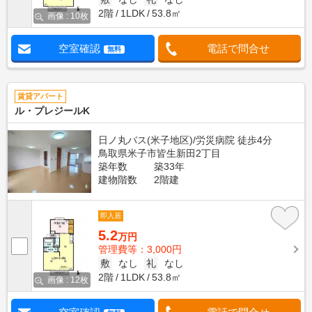
2階
1LDK
53.8㎡
画像 : 10枚
空室確認
電話で問合せ
無料
賃貸アパート
ル・プレジールK
日ノ丸バス(米子地区)/労災病院 徒歩4分
鳥取県米子市皆生新田2丁目
築年数
築33年
建物階数
2階建
即入居
5.2
万円
管理費等：3,000円
敷
なし
礼
なし
2階
1LDK
53.8㎡
画像 : 12枚