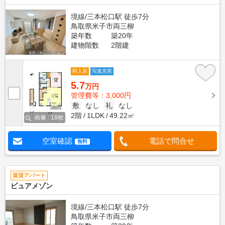
境線/三本松口駅 徒歩7分
鳥取県米子市両三柳
築年数
築20年
建物階数
2階建
即入居
写真充実
5.7
万円
管理費等：3,000円
敷
なし
礼
なし
2階
1LDK
49.22㎡
画像 : 18枚
空室確認
電話で問合せ
無料
賃貸アパート
ピュアメゾン
境線/三本松口駅 徒歩7分
鳥取県米子市両三柳