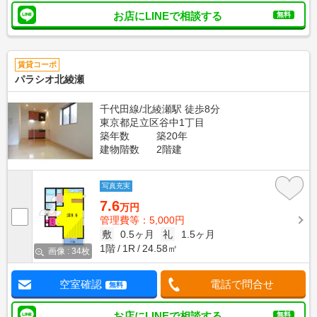
お店にLINEで相談する
無料
賃貸コーポ
パラシオ北綾瀬
千代田線/北綾瀬駅 徒歩8分
東京都足立区谷中1丁目
築年数
築20年
建物階数
2階建
写真充実
7.6
万円
管理費等：5,000円
敷
0.5ヶ月
礼
1.5ヶ月
1階
1R
24.58㎡
画像 : 34枚
空室確認
電話で問合せ
無料
お店にLINEで相談する
無料