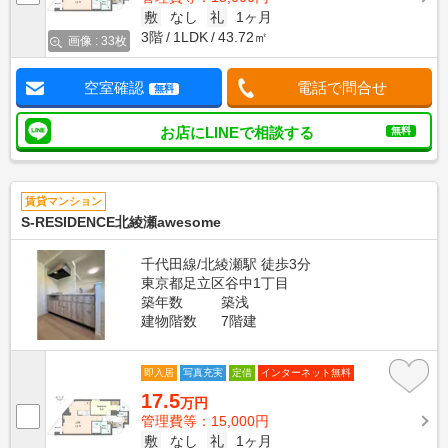
敷
なし
礼
1ヶ月
3階
1LDK
43.72㎡
画像 : 33枚
空室確認
電話で問合せ
無料
お店にLINEで相談する
無料
賃貸マンション
S-RESIDENCE北綾瀬awesome
千代田線/北綾瀬駅 徒歩3分
東京都足立区谷中1丁目
築年数
築浅
建物階数
7階建
即入居
写真充実
定借
インターネット無料
17.5
万円
管理費等：15,000円
敷
なし
礼
1ヶ月