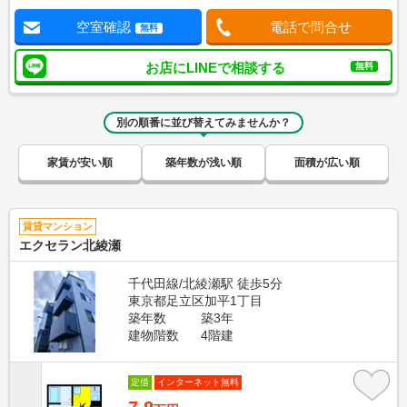
空室確認
電話で問合せ
無料
お店にLINEで相談する
無料
別の順番に並び替えてみませんか？
家賃が安い順
築年数が浅い順
面積が広い順
賃貸マンション
エクセラン北綾瀬
千代田線/北綾瀬駅 徒歩5分
東京都足立区加平1丁目
築年数
築3年
建物階数
4階建
定借
インターネット無料