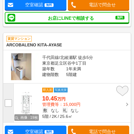
空室確認
電話で問合せ
無料
お店にLINEで相談する
無料
賃貸マンション
ARCOBALENO KITA-AYASE
千代田線/北綾瀬駅 徒歩5分
東京都足立区谷中1丁目
築年数
1年未満
建物階数
5階建
即入居
写真充実
10.45
万円
管理費等：15,000円
敷
なし
礼
なし
5階
2K
25.6㎡
画像 : 19枚
空室確認
電話で問合せ
無料