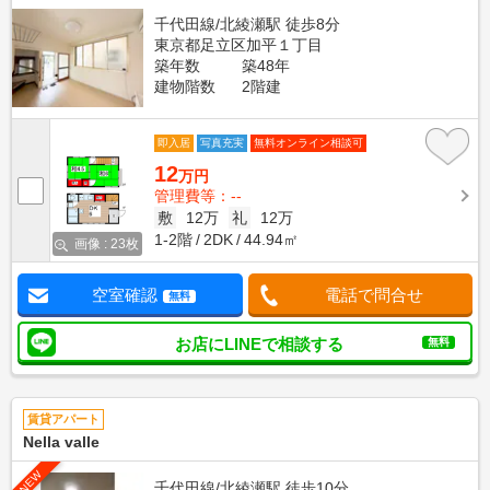
千代田線/北綾瀬駅 徒歩8分
東京都足立区加平１丁目
築年数
築48年
建物階数
2階建
即入居
写真充実
無料オンライン相談可
12
万円
管理費等：--
敷
12万
礼
12万
1-2階
2DK
44.94㎡
画像 : 23枚
空室確認
電話で問合せ
無料
お店にLINEで相談する
無料
賃貸アパート
Nella valle
NEW
千代田線/北綾瀬駅 徒歩10分