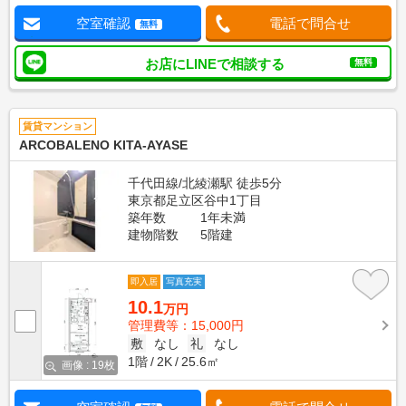
空室確認
電話で問合せ
無料
お店にLINEで相談する
無料
賃貸マンション
ARCOBALENO KITA-AYASE
千代田線/北綾瀬駅 徒歩5分
東京都足立区谷中1丁目
築年数
1年未満
建物階数
5階建
即入居
写真充実
10.1
万円
管理費等：15,000円
敷
なし
礼
なし
1階
2K
25.6㎡
画像 : 19枚