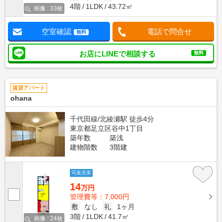
4階
1LDK
43.72㎡
画像 : 33枚
空室確認
電話で問合せ
無料
お店にLINEで相談する
無料
賃貸アパート
ohana
千代田線/北綾瀬駅 徒歩4分
東京都足立区谷中1丁目
築年数
築浅
建物階数
3階建
写真充実
14
万円
管理費等：7,000円
敷
なし
礼
1ヶ月
3階
1LDK
41.7㎡
画像 : 24枚