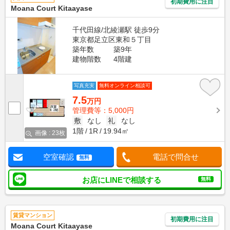
初期費用に注目
Moana Court Kitaayase
千代田線/北綾瀬駅 徒歩9分
東京都足立区東和５丁目
築年数
築9年
建物階数
4階建
写真充実
無料オンライン相談可
7.5
万円
管理費等：5,000円
敷
なし
礼
なし
1階
1R
19.94㎡
画像 : 23枚
空室確認
電話で問合せ
無料
お店にLINEで相談する
無料
賃貸マンション
初期費用に注目
Moana Court Kitaayase