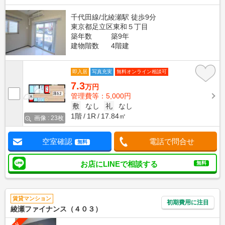
千代田線/北綾瀬駅 徒歩9分
東京都足立区東和５丁目
築年数
築9年
建物階数
4階建
即入居
写真充実
無料オンライン相談可
7.3
万円
管理費等：5,000円
敷
なし
礼
なし
1階
1R
17.84㎡
画像 : 23枚
空室確認
電話で問合せ
無料
お店にLINEで相談する
無料
賃貸マンション
初期費用に注目
綾瀬ファイナンス（４０３）