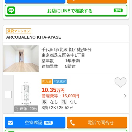
お店にLINEで相談する
無料
賃貸マンション
ARCOBALENO KITA-AYASE
千代田線/北綾瀬駅 徒歩5分
東京都足立区谷中1丁目
築年数
1年未満
建物階数
5階建
即入居
写真充実
10.35
万円
管理費等：15,000円
敷
なし
礼
なし
3階
2K
25.52㎡
画像 : 20枚
空室確認
電話で問合せ
無料