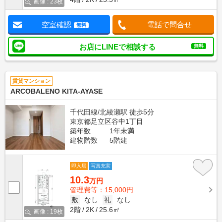
画像 : 23枚
空室確認
電話で問合せ
無料
お店にLINEで相談する
無料
賃貸マンション
ARCOBALENO KITA-AYASE
千代田線/北綾瀬駅 徒歩5分
東京都足立区谷中1丁目
築年数
1年未満
建物階数
5階建
即入居
写真充実
10.3
万円
管理費等：15,000円
敷
なし
礼
なし
2階
2K
25.6㎡
画像 : 19枚