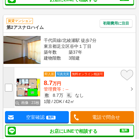
賃貸マンション
初期費用に注目
第2アスナロハイム
千代田線/北綾瀬駅 徒歩7分
東京都足立区谷中１丁目
築年数
築37年
建物階数
3階建
即入居
写真充実
無料オンライン相談可
8.7
万円
管理費等：--
敷
8.7万
礼
なし
1階
2DK
42㎡
画像 : 23枚
空室確認
電話で問合せ
無料
お店にLINEで相談する
無料