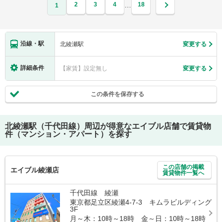
2
3
4
18
…
1
沿線・駅
北綾瀬駅
変更する
詳細条件
【家賃】設定無し
変更する
この条件を保存する
北綾瀬駅（千代田線）
周辺が得意なエイブル店舗で賃貸物
件（マンション・アパート）を探す
この店舗の掲載
エイブル綾瀬店
賃貸物件一覧へ
千代田線 綾瀬
東京都足立区綾瀬4-7-3 キムラビルディング
3F
月～木：10時～18時 金～日：10時～18時