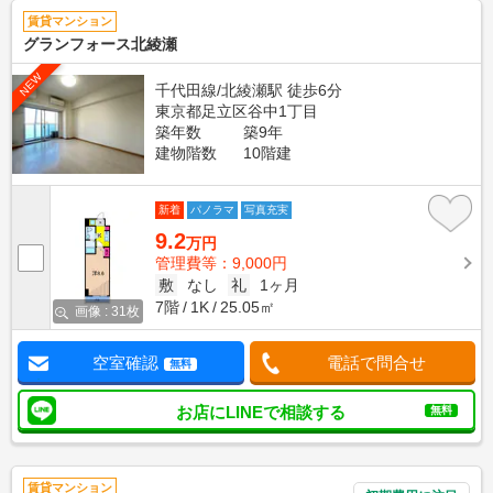
賃貸マンション
グランフォース北綾瀬
NEW
千代田線/北綾瀬駅 徒歩6分
東京都足立区谷中1丁目
築年数
築9年
建物階数
10階建
新着
パノラマ
写真充実
9.2
万円
管理費等：9,000円
敷
なし
礼
1ヶ月
7階
1K
25.05㎡
画像 : 31枚
空室確認
電話で問合せ
無料
お店にLINEで相談する
無料
賃貸マンション