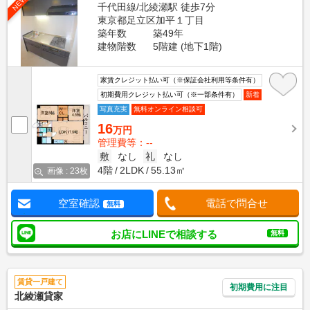
NEW
千代田線/北綾瀬駅 徒歩7分
東京都足立区加平１丁目
築年数
築49年
建物階数
5階建 (地下1階)
家賃クレジット払い可（※保証会社利用等条件有）
初期費用クレジット払い可（※一部条件有）
新着
写真充実
無料オンライン相談可
16
万円
管理費等：--
敷
なし
礼
なし
4階
2LDK
55.13㎡
画像 : 23枚
空室確認
電話で問合せ
無料
お店にLINEで相談する
無料
賃貸一戸建て
初期費用に注目
北綾瀬貸家