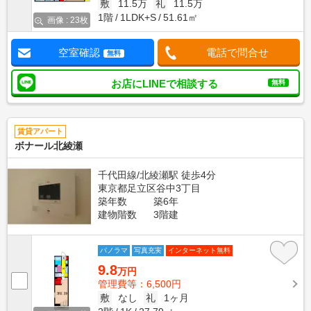
敷
11.5万
礼
11.5万
1階
1LDK+S
51.61㎡
画像 : 23枚
空室確認
電話で問合せ
無料
お店にLINEで相談する
無料
賃貸アパート
ボナール北綾瀬
千代田線/北綾瀬駅 徒歩4分
東京都足立区谷中3丁目
築年数
築6年
建物階数
3階建
パノラマ
写真充実
インターネット無料
9.8
万円
管理費等：6,500円
敷
なし
礼
1ヶ月