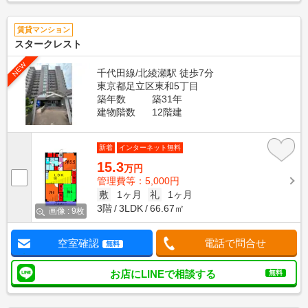
賃貸マンション
スタークレスト
NEW
千代田線/北綾瀬駅 徒歩7分
東京都足立区東和5丁目
築年数
築31年
建物階数
12階建
新着
インターネット無料
15.3
万円
管理費等：5,000円
敷
1ヶ月
礼
1ヶ月
3階
3LDK
66.67㎡
画像 : 9枚
空室確認
電話で問合せ
無料
お店にLINEで相談する
無料