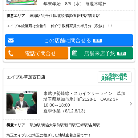
年末年始 8/5（水） 毎週木曜日
得意エリア
綾瀬駅/北千住駅/北綾瀬駅/五反野駅/青井駅
エイブル綾瀬店は全物件！仲介手数料家賃の半月分（税抜）！！
この店舗に問合せる
無料
電話で問合せ
店舗来店予約
無料
この店舗の掲載
エイブル草加西口店
賃貸物件一覧へ
東武伊勢崎線・スカイツリーライン 草加
埼玉県草加市氷川町2128-1 OAK2 3F
10:00～18:00
夏季休業（8/12.8/13）
得意エリア
草加駅/獨協大学前駅/新田駅/三郷駅/吉川駅
埼玉エイブルは埼玉に根ざした地域密着企業です！