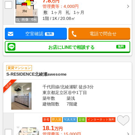
7.8
万円
管理費等：4,000円
敷
1ヶ月
礼
1ヶ月
1階
1K
20.08㎡
画像 : 6枚
空室確認
電話で問合せ
無料
お店にLINEで相談する
無料
賃貸マンション
S-RESIDENCE北綾瀬awesome
NEW
千代田線/北綾瀬駅 徒歩3分
東京都足立区谷中1丁目
築年数
築浅
建物階数
7階建
新着
即入居
写真充実
定借
インターネット無料
18.1
万円
管理費等：15,000円