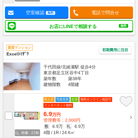
空室確認
電話で問合せ
無料
お店にLINEで相談する
無料
賃貸マンション
初期費用に注目
Excelﾄﾐｻﾞﾜ
千代田線/北綾瀬駅 徒歩4分
東京都足立区谷中4丁目
築年数
築38年
建物階数
4階建
即入居
写真充実
定借
無料オンライン相談可
インターネット無料
6.9
万円
管理費等：2,000円
敷
6.9万
礼
6.9万
4階
1R
24.6㎡
画像 : 22枚