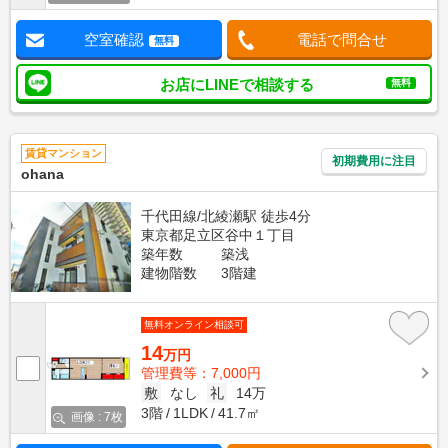
空室確認
電話で問合せ
無料
お店にLINEで相談する
無料
賃貸マンション
初期費用に注目
ohana
千代田線/北綾瀬駅 徒歩4分
東京都足立区谷中１丁目
築年数
築浅
建物階数
3階建
無料オンライン相談可
14
万円
管理費等：7,000円
敷
なし
礼
14万
3階
1LDK
41.7㎡
画像 : 7枚