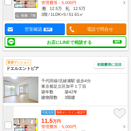
管理費等：5,000円
敷
12.5万
礼
12.5万
3階
1LDK+S
51.61㎡
画像 : 7枚
空室確認
電話で問合せ
無料
お店にLINEで相談する
無料
賃貸マンション
初期費用に注目
ドエルエントピア
千代田線/北綾瀬駅 徒歩4分
東京都足立区加平１丁目
築年数
築42年
建物階数
3階建
写真充実
無料オンライン相談可
11.5
万円
管理費等：5,000円