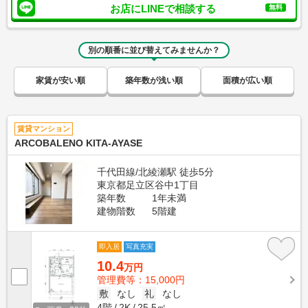
お店にLINEで相談する
無料
別の順番に並び替えてみませんか？
家賃が安い順
築年数が浅い順
面積が広い順
賃貸マンション
ARCOBALENO KITA-AYASE
千代田線/北綾瀬駅 徒歩5分
東京都足立区谷中1丁目
築年数
1年未満
建物階数
5階建
即入居
写真充実
10.4
万円
管理費等：15,000円
敷
なし
礼
なし
4階
2K
25.5㎡