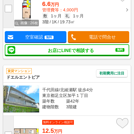
6.6
万円
管理費等：4,000円
敷
1ヶ月
礼
1ヶ月
3階
1K
19.73㎡
画像 : 26枚
空室確認
電話で問合せ
無料
お店にLINEで相談する
無料
賃貸マンション
初期費用に注目
ドエルエントピア
千代田線/北綾瀬駅 徒歩4分
東京都足立区加平１丁目
築年数
築42年
建物階数
3階建
無料オンライン相談可
12.5
万円