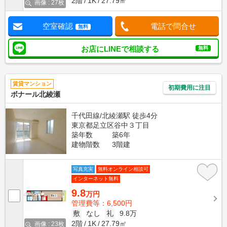
2階
1K
27.79㎡
画像 : 27枚
空室確認
電話で問合せ
無料
お店にLINEで相談する
無料
賃貸マンション
初期費用に注目
ボナール北綾瀬
千代田線/北綾瀬駅 徒歩4分
東京都足立区谷中３丁目
築年数
築6年
建物階数
3階建
写真充実
無料オンライン相談可
インターネット無料
9.8
万円
管理費等：6,500円
敷
なし
礼
9.8万
2階
1K
27.79㎡
画像 : 23枚