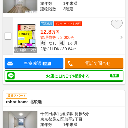
築年数
1年未満
建物階数
3階建
写真充実
インターネット無料
12.8
万円
管理費等：3,000円
敷
なし
礼
1ヶ月
2階
1LDK
30.84㎡
画像 : 12枚
空室確認
電話で問合せ
無料
お店にLINEで相談する
無料
賃貸アパート
robot home 北綾瀬
千代田線/北綾瀬駅 徒歩8分
東京都足立区加平2丁目
築年数
1年未満