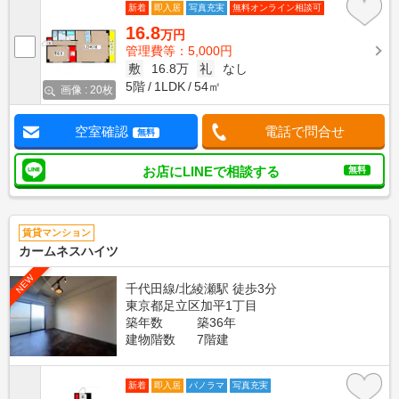
新着
即入居
写真充実
無料オンライン相談可
16.8
万円
管理費等：5,000円
敷
16.8万
礼
なし
5階
1LDK
54㎡
画像 : 20枚
空室確認
電話で問合せ
無料
お店にLINEで相談する
無料
賃貸マンション
カームネスハイツ
NEW
千代田線/北綾瀬駅 徒歩3分
東京都足立区加平1丁目
築年数
築36年
建物階数
7階建
新着
即入居
パノラマ
写真充実