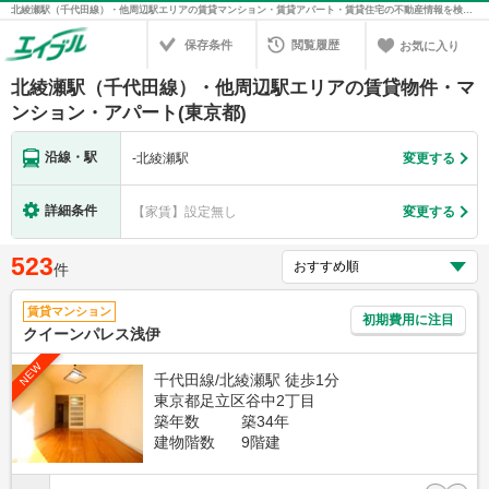
北綾瀬駅（千代田線）・他周辺駅エリアの賃貸マンション・賃貸アパート・賃貸住宅の不動産情報を検索！不動産賃貸の物件探しは、お部屋探しのエイブル
保存条件
閲覧履歴
お気に入り
北綾瀬駅（千代田線）・他周辺駅エリアの賃貸物件・マ
ンション・アパート(東京都)
沿線・駅
-
北綾瀬駅
変更する
詳細条件
【家賃】設定無し
変更する
523
件
賃貸マンション
初期費用に注目
クイーンパレス浅伊
NEW
千代田線/北綾瀬駅 徒歩1分
東京都足立区谷中2丁目
築年数
築34年
建物階数
9階建