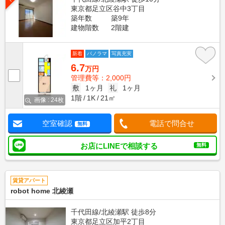
東京都足立区谷中3丁目
築年数
築9年
建物階数
2階建
新着
パノラマ
写真充実
6.7
万円
管理費等：2,000円
敷
1ヶ月
礼
1ヶ月
1階
1K
21㎡
画像 : 24枚
空室確認
電話で問合せ
無料
お店にLINEで相談する
無料
賃貸アパート
robot home 北綾瀬
千代田線/北綾瀬駅 徒歩8分
東京都足立区加平2丁目