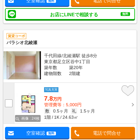
空室確認
電話で問合せ
無料
お店にLINEで相談する
無料
賃貸コーポ
パラシオ北綾瀬
千代田線/北綾瀬駅 徒歩8分
東京都足立区谷中1丁目
築年数
築20年
建物階数
2階建
写真充実
7.8
万円
管理費等：5,000円
敷
0.5ヶ月
礼
1.5ヶ月
1階
1K
24.63㎡
画像 : 24枚
空室確認
電話で問合せ
無料