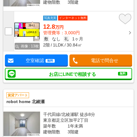
建物階数
3階建
写真充実
インターネット無料
12.8
万円
管理費等：3,000円
敷
なし
礼
1ヶ月
2階
1LDK
30.84㎡
画像 : 13枚
空室確認
電話で問合せ
無料
お店にLINEで相談する
無料
賃貸アパート
robot home 北綾瀬
千代田線/北綾瀬駅 徒歩8分
東京都足立区加平2丁目
築年数
1年未満
建物階数
3階建