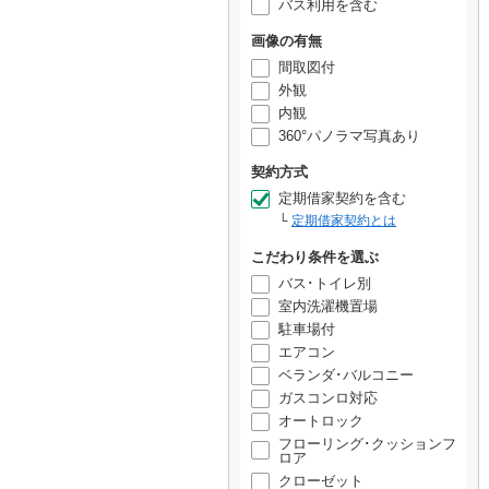
バス利用を含む
画像の有無
間取図付
外観
内観
360°パノラマ写真あり
契約方式
定期借家契約を含む
定期借家契約とは
こだわり条件を選ぶ
バス･トイレ別
室内洗濯機置場
駐車場付
エアコン
ベランダ･バルコニー
ガスコンロ対応
オートロック
フローリング･クッションフ
ロア
クローゼット