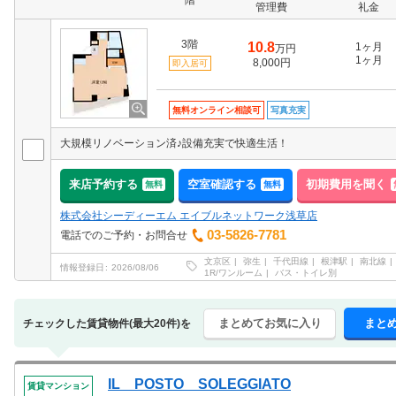
階
管理費
礼金
3階
10.8
1ヶ月
万円
1ヶ月
8,000円
即入居可
無料オンライン相談可
写真充実
大規模リノベーション済♪設備充実で快適生活！
来店予約する
空室確認する
初期費用を聞く
無料
無料
株式会社シーディーエム エイブルネットワーク浅草店
03-5826-7781
電話でのご予約・お問合せ
文京区
弥生
千代田線
根津駅
南北線
情報登録日
2026/08/06
1R/ワンルーム
バス・トイレ別
まとめてお気に入り
まと
チェックした賃貸物件(最大20件)を
IL POSTO SOLEGGIATO
賃貸マンション