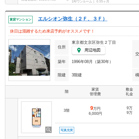
1R/ワンルーム
0.55ヶ月
エルシオン弥生（２Ｆ、３Ｆ）
賃貸マンション
休日は混雑するため来店予約がオススメです！
東京都文京区弥生２丁目
住所
周辺地図
築年
1996年08月（築30年）
階建
3階建
家賃
敷金
階
管理費
礼金
9
9万
万円
3階
9万
6,000円
写真充実