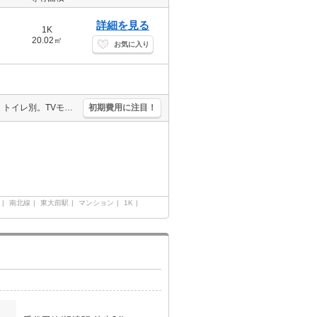
詳細を見る
1K
20.02㎡
お気に入り
駅までフラット。オートロック。宅配ボックスあり。分譲賃貸。バス・トイレ別。TVモニター付インターホン。最寄り駅まで徒歩1分！。2路線利用できて通勤便利。駐輪場無料。4階角部屋。
初期費用に注目！
南北線
東大前駅
マンション
1K