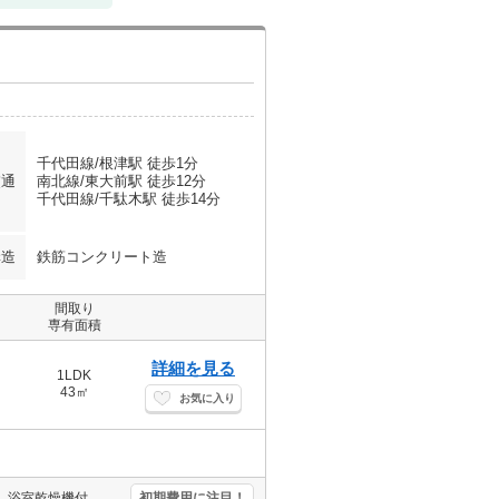
千代田線/根津駅 徒歩1分
交通
南北線/東大前駅 徒歩12分
千代田線/千駄木駅 徒歩14分
構造
鉄筋コンクリート造
間取り
専有面積
詳細を見る
1LDK
43㎡
お気に入り
バス・トイレ別。TVモニター付インターホン。追い焚き機能付きバス。浴室乾燥機付。温水洗浄便座付き。3口ガスコンロ付。カウンター式システムキッチン。15階 南東角部屋。駐輪場有。二人入居可。
初期費用に注目！