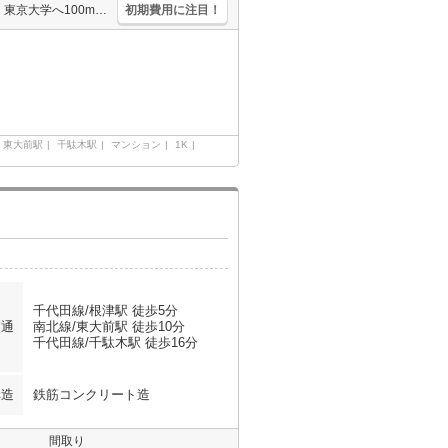
オートロック。室内に洗濯機置場あり。バス・トイレ別。バルコニー。東京大学へ100m。広々居室8帖。2路線3駅利用可能で都心へのアクセス良好。最上階。スーパーが近く(350m)買物便利。駐輪場有。
初期費用に注目！
東大前駅
千駄木駅
マンション
1K
千代田線/根津駅 徒歩5分
交通
南北線/東大前駅 徒歩10分
千代田線/千駄木駅 徒歩16分
構造
鉄筋コンクリート造
間取り