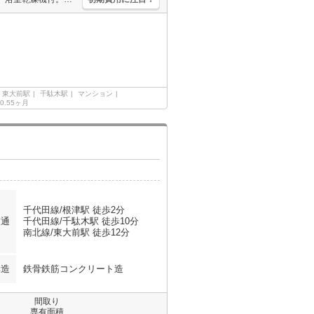
東大前駅
千駄木駅
マンション
0.55ヶ月
千代田線/根津駅 徒歩2分
交通
千代田線/千駄木駅 徒歩10分
南北線/東大前駅 徒歩12分
構造
鉄骨鉄筋コンクリート造
間取り
専有面積