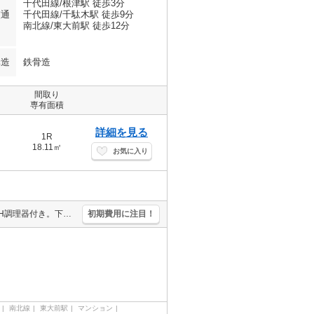
千代田線/根津駅 徒歩3分
交通
千代田線/千駄木駅 徒歩9分
南北線/東大前駅 徒歩12分
構造
鉄骨造
間取り
専有面積
詳細を見る
1R
18.11㎡
お気に入り
2路線3駅利用可能で都心へのアクセス良好。室内に洗濯機置場あり。IH調理器付き。下駄箱有り。エアコン付き。「エイブル学割」で仲介手数料家賃の0.55ヶ月分より10％ＯＦＦ。オール電化。クローゼット付。
初期費用に注目！
南北線
東大前駅
マンション