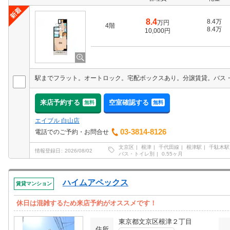
8.4
8.4万
万円
4階
8.4万
10,000円
来店予約する
空室確認する
無料
無料
エイブル 白山店
03-3814-8126
電話でのご予約・お問合せ
文京区
根津
千代田線
根津駅
千駄木駅
情報登録日
2026/08/02
バス・トイレ別
0.55ヶ月
ハイムアペックス
賃貸マンション
休日は混雑するため来店予約がオススメです！
東京都文京区根津２丁目
住所