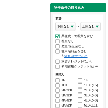
物件条件の絞り込み
家賃
〜
共益費・管理費を含む
礼金なし
敷金/保証金なし
駐車場料金を含む
駐車台数について
家賃クレジット払い可
初期費用クレジット払い可
間取り
1R
1K
1DK
1LDK(+S)
2K/2DK
2LDK(+S)
3K/3DK
3LDK(+S)
4K/4DK
4LDK(+S)
5K/5DK
5LDK以上