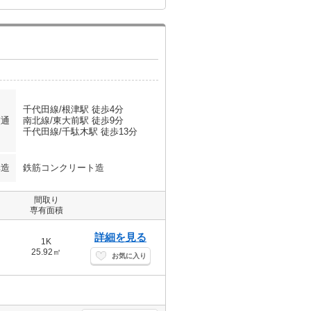
千代田線/根津駅 徒歩4分
交通
南北線/東大前駅 徒歩9分
千代田線/千駄木駅 徒歩13分
構造
鉄筋コンクリート造
間取り
専有面積
詳細を見る
1K
25.92㎡
お気に入り