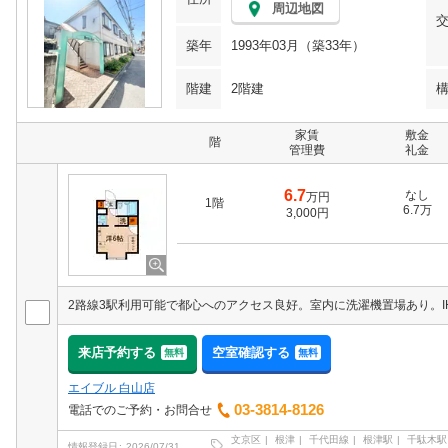
周辺地図
築年
1993年03月（築33年）
階建
2階建
家賃
敷金
階
管理費
礼金
6.7
なし
万円
1階
6.7万
3,000円
来店予約する
空室確認する
無料
無料
エイブル 白山店
03-3814-8126
電話でのご予約・お問合せ
文京区
根津
千代田線
根津駅
千駄木駅
情報登録日
2026/07/31