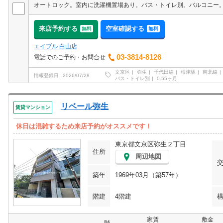
来店予約する
空室確認する
無料
無料
エイブル 白山店
03-3814-8126
電話でのご予約・お問合せ
文京区
弥生
千代田線
根津駅
南北線
情報登録日
2026/07/28
バス・トイレ別
0.55ヶ月
リベール弥生
賃貸マンション
休日は混雑するため来店予約がオススメです！
東京都文京区弥生２丁目
住所
周辺地図
築年
1969年03月（築57年）
階建
4階建
家賃
敷金