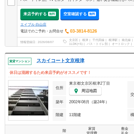
来店予約する
空室確認する
無料
無料
エイブル 白山店
03-3814-8126
電話でのご予約・お問合せ
文京区
根津
千代田線
根津駅
南北線
情報登録日
2026/08/07
1LDK(+S)
バス・トイレ別
オートロック
スカイコート文京根津
賃貸マンション
休日は混雑するため来店予約がオススメです！
東京都文京区根津2丁目
住所
周辺地図
築年
2002年08月（築24年）
階建
11階建
家賃
敷金
階
管理費
礼金