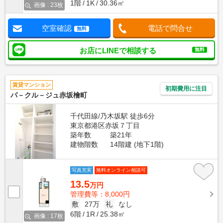
1階
1K
30.36㎡
画像 : 23枚
空室確認
電話で問合せ
無料
お店にLINEで相談する
無料
賃貸マンション
初期費用に注目
パ－クル－ジュ赤坂檜町
千代田線/乃木坂駅 徒歩6分
東京都港区赤坂７丁目
築年数
築21年
建物階数
14階建 (地下1階)
写真充実
無料オンライン相談可
13.5
万円
管理費等：8,000円
敷
27万
礼
なし
6階
1R
25.38㎡
画像 : 17枚