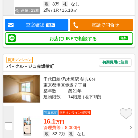
敷
8万
礼
なし
2階
1R
15.18㎡
画像 : 23枚
空室確認
電話で問合せ
無料
お店にLINEで相談する
無料
賃貸マンション
初期費用に注目
パ－クル－ジュ赤坂檜町
千代田線/乃木坂駅 徒歩6分
東京都港区赤坂７丁目
築年数
築21年
建物階数
14階建 (地下1階)
写真充実
無料オンライン相談可
16.1
万円
管理費等：8,000円
敷
32.2万
礼
なし