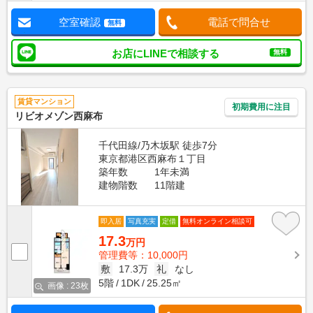
空室確認
電話で問合せ
無料
お店にLINEで相談する
無料
賃貸マンション
初期費用に注目
リビオメゾン西麻布
千代田線/乃木坂駅 徒歩7分
東京都港区西麻布１丁目
築年数
1年未満
建物階数
11階建
即入居
写真充実
定借
無料オンライン相談可
17.3
万円
管理費等：10,000円
敷
17.3万
礼
なし
5階
1DK
25.25㎡
画像 : 23枚