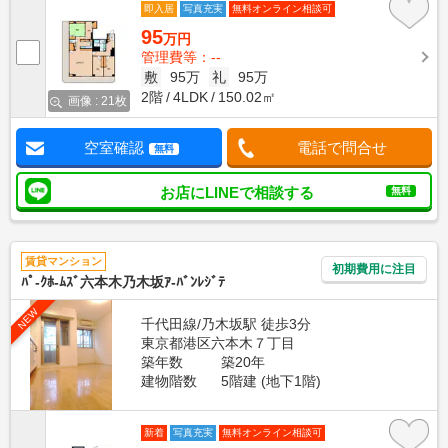
即入居
写真充実
無料オンライン相談可
95
万円
管理費等：--
敷
95万
礼
95万
2階
4LDK
150.02㎡
画像 : 21枚
空室確認
電話で問合せ
無料
お店にLINEで相談する
無料
賃貸マンション
初期費用に注目
ﾊﾟ-ｸﾎ-ﾑｽﾞ六本木乃木坂ｱ-ﾊﾞﾝﾚｼﾞﾃ
NEW
千代田線/乃木坂駅 徒歩3分
東京都港区六本木７丁目
築年数
築20年
建物階数
5階建 (地下1階)
新着
写真充実
無料オンライン相談可