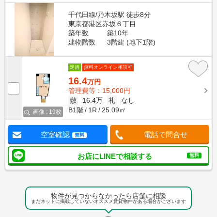
千代田線/乃木坂駅 徒歩8分
東京都港区赤坂６丁目
築年数
築10年
建物階数
3階建 (地下1階)
定借
無料オンライン相談可
16.4
万円
管理費等：15,000円
敷
16.4万
礼
なし
B1階
1R
25.09㎡
画像 : 19枚
空室確認
電話で問合せ
無料
お店にLINEで相談する
無料
物件が見つからなかったら店舗に相談
まだネットに掲載していないオススメ賃貸物件がある場合がございます