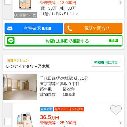
管理費等：12,000円
敷
33万
礼
33万
11階
1LDK
51.11㎡
画像 : 23枚
空室確認
電話で問合せ
無料
お店にLINEで相談する
無料
賃貸マンション
初期費用に注目
レジディアタワ－乃木坂
千代田線/乃木坂駅 徒歩1分
東京都港区赤坂９丁目
築年数
築22年
建物階数
19階建
写真充実
無料オンライン相談可
36.5
万円
管理費等：25,000円