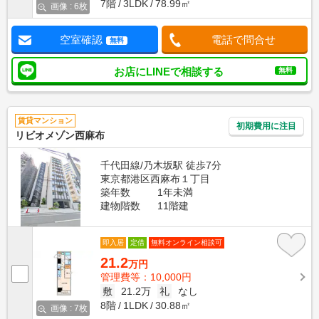
7階
3LDK
78.99㎡
画像 : 6枚
空室確認
電話で問合せ
無料
お店にLINEで相談する
無料
賃貸マンション
初期費用に注目
リビオメゾン西麻布
千代田線/乃木坂駅 徒歩7分
東京都港区西麻布１丁目
築年数
1年未満
建物階数
11階建
即入居
定借
無料オンライン相談可
21.2
万円
管理費等：10,000円
敷
21.2万
礼
なし
8階
1LDK
30.88㎡
画像 : 7枚