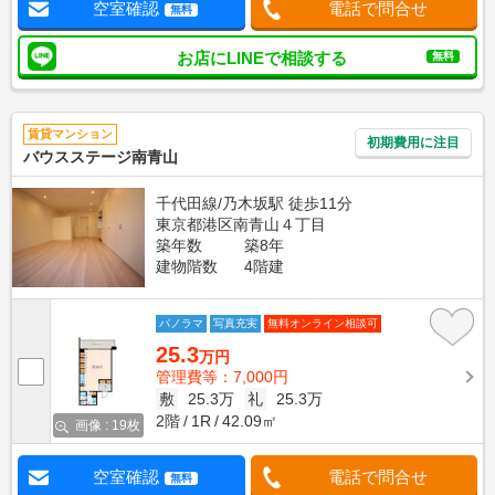
空室確認
電話で問合せ
無料
お店にLINEで相談する
無料
賃貸マンション
初期費用に注目
バウスステージ南青山
千代田線/乃木坂駅 徒歩11分
東京都港区南青山４丁目
築年数
築8年
建物階数
4階建
パノラマ
写真充実
無料オンライン相談可
25.3
万円
管理費等：7,000円
敷
25.3万
礼
25.3万
2階
1R
42.09㎡
画像 : 19枚
空室確認
電話で問合せ
無料