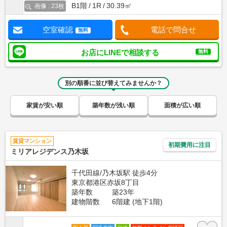
B1階
1R
30.39㎡
画像 : 23枚
空室確認
電話で問合せ
無料
お店にLINEで相談する
無料
別の順番に並び替えてみませんか？
家賃が安い順
築年数が浅い順
面積が広い順
賃貸マンション
初期費用に注目
ミリアレジデンス乃木坂
千代田線/乃木坂駅 徒歩4分
東京都港区赤坂8丁目
築年数
築23年
建物階数
6階建 (地下1階)