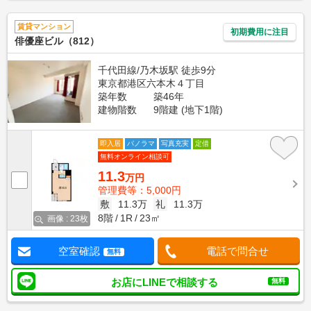
賃貸マンション
初期費用に注目
俳優座ビル（812）
千代田線/乃木坂駅 徒歩9分
東京都港区六本木４丁目
築年数
築46年
建物階数
9階建 (地下1階)
即入居
パノラマ
写真充実
定借
無料オンライン相談可
11.3
万円
管理費等：5,000円
敷
11.3万
礼
11.3万
8階
1R
23㎡
画像 : 23枚
空室確認
電話で問合せ
無料
お店にLINEで相談する
無料