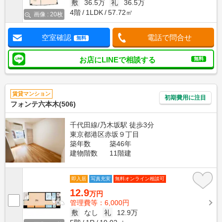
敷
36.5万
礼
36.5万
4階
1LDK
57.72㎡
画像 : 20枚
空室確認
電話で問合せ
無料
お店にLINEで相談する
無料
賃貸マンション
初期費用に注目
フォンテ六本木(506)
千代田線/乃木坂駅 徒歩3分
東京都港区赤坂９丁目
築年数
築46年
建物階数
11階建
即入居
写真充実
無料オンライン相談可
12.9
万円
管理費等：6,000円
敷
なし
礼
12.9万