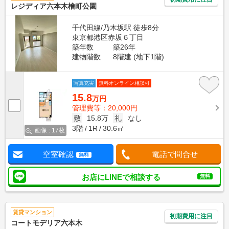
レジディア六本木檜町公園
千代田線/乃木坂駅 徒歩8分
東京都港区赤坂６丁目
築年数
築26年
建物階数
8階建 (地下1階)
写真充実
無料オンライン相談可
15.8
万円
管理費等：20,000円
敷
15.8万
礼
なし
3階
1R
30.6㎡
画像 : 17枚
空室確認
電話で問合せ
無料
お店にLINEで相談する
無料
賃貸マンション
初期費用に注目
コートモデリア六本木