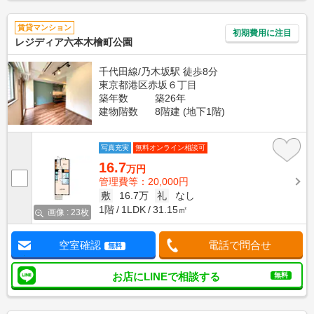
賃貸マンション
初期費用に注目
レジディア六本木檜町公園
千代田線/乃木坂駅 徒歩8分
東京都港区赤坂６丁目
築年数
築26年
建物階数
8階建 (地下1階)
写真充実
無料オンライン相談可
16.7
万円
管理費等：20,000円
敷
16.7万
礼
なし
1階
1LDK
31.15㎡
画像 : 23枚
空室確認
電話で問合せ
無料
お店にLINEで相談する
無料