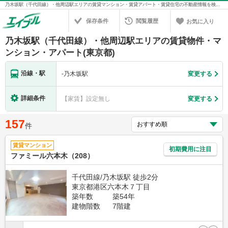
乃木坂駅（千代田線）・他周辺駅エリアの賃貸マンション・賃貸アパート・賃貸住宅の不動産情報を検索！不動産賃貸の物件探しは、お部屋探しのエイブル
保存条件
閲覧履歴
お気に入り
乃木坂駅（千代田線）・他周辺駅エリアの賃貸物件・マ
ンション・アパート(東京都)
沿線・駅
-
乃木坂駅
変更する
詳細条件
【家賃】設定無し
変更する
157
件
賃貸マンション
初期費用に注目
ファミール六本木（208）
千代田線/乃木坂駅 徒歩2分
東京都港区六本木７丁目
築年数
築54年
建物階数
7階建