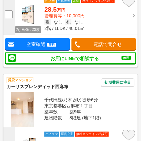
即入居
写真充実
定借
無料オンライン相談可
28.5
万円
管理費等：10,000円
敷
なし
礼
なし
2階
1LDK
48.01㎡
画像 : 23枚
空室確認
電話で問合せ
無料
お店にLINEで相談する
無料
賃貸マンション
初期費用に注目
カーサスプレンディッド西麻布
千代田線/乃木坂駅 徒歩6分
東京都港区西麻布１丁目
築年数
築9年
建物階数
8階建 (地下1階)
パノラマ
写真充実
無料オンライン相談可