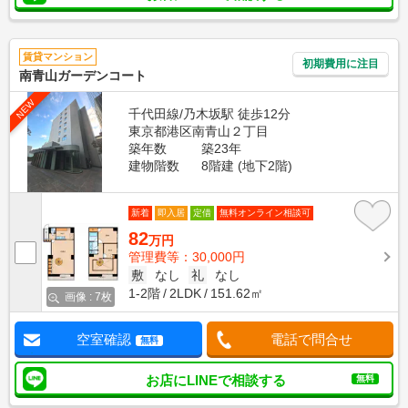
賃貸マンション
初期費用に注目
南青山ガーデンコート
NEW
千代田線/乃木坂駅 徒歩12分
東京都港区南青山２丁目
築年数
築23年
建物階数
8階建 (地下2階)
新着
即入居
定借
無料オンライン相談可
82
万円
管理費等：30,000円
敷
なし
礼
なし
1-2階
2LDK
151.62㎡
画像 : 7枚
空室確認
電話で問合せ
無料
お店にLINEで相談する
無料