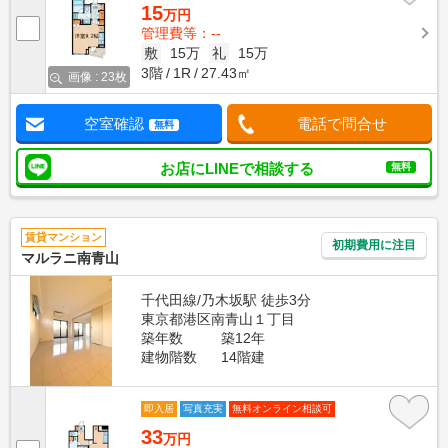
15
万円
管理費等：--
敷
15万
礼
15万
3階
1R
27.43㎡
画像 : 23枚
空室確認
電話で問合せ
無料
お店にLINEで相談する
無料
賃貸マンション
初期費用に注目
マルラニ南青山
千代田線/乃木坂駅 徒歩3分
東京都港区南青山１丁目
築年数
築12年
建物階数
14階建
即入居
写真充実
無料オンライン相談可
33
万円