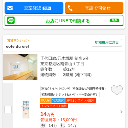
空室確認
電話で問合せ
無料
お店にLINEで相談する
無料
賃貸マンション
初期費用に注目
cote du ciel
千代田線/乃木坂駅 徒歩5分
東京都港区南青山１丁目
築年数
築12年
建物階数
3階建 (地下1階)
家賃クレジット払い可（※保証会社利用等条件有）
初期費用クレジット払い可（※一部条件有）
即入居
写真充実
無料オンライン相談可
インターネット無料
14
万円
管理費等：15,000円
敷
14万
礼
14万