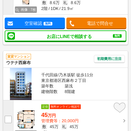
敷
8.6万
礼
8.6万
2階
1DK
21.9㎡
画像 : 7枚
空室確認
電話で問合せ
無料
お店にLINEで相談する
無料
賃貸マンション
初期費用に注目
ウテナ西麻布
千代田線/乃木坂駅 徒歩11分
東京都港区西麻布２丁目
築年数
築浅
建物階数
8階建
定借
無料オンライン相談可
45
万円
管理費等：20,000円
敷
45万
礼
45万