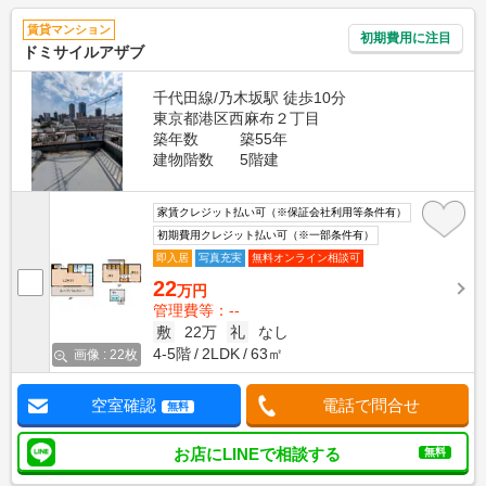
賃貸マンション
初期費用に注目
ドミサイルアザブ
千代田線/乃木坂駅 徒歩10分
東京都港区西麻布２丁目
築年数
築55年
建物階数
5階建
家賃クレジット払い可（※保証会社利用等条件有）
初期費用クレジット払い可（※一部条件有）
即入居
写真充実
無料オンライン相談可
22
万円
管理費等：--
敷
22万
礼
なし
4-5階
2LDK
63㎡
画像 : 22枚
空室確認
電話で問合せ
無料
お店にLINEで相談する
無料