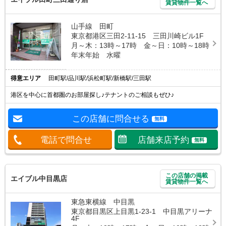
賃貸物件一覧へ
山手線 田町
東京都港区三田2-11-15 三田川崎ビル1F
月～木：13時～17時 金～日：10時～18時
年末年始 水曜
得意エリア
田町駅/品川駅/浜松町駅/新橋駅/三田駅
港区を中心に首都圏のお部屋探し♪テナントのご相談もぜひ♪
この店舗に問合せる
無料
電話で問合せ
店舗来店予約
無料
この店舗の掲載
エイブル中目黒店
賃貸物件一覧へ
東急東横線 中目黒
東京都目黒区上目黒1-23-1 中目黒アリーナ
4F