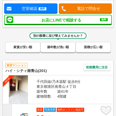
空室確認
電話で問合せ
無料
お店にLINEで相談する
無料
別の順番に並び替えてみませんか？
家賃が安い順
築年数が浅い順
面積が広い順
賃貸マンション
初期費用に注目
ハイ・シティ南青山(201)
NEW
千代田線/乃木坂駅 徒歩8分
東京都港区南青山４丁目
築年数
築41年
建物階数
4階建
新着
写真充実
無料オンライン相談可