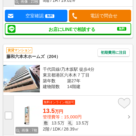
5階
1R
19.02㎡
画像 : 23枚
空室確認
電話で問合せ
無料
お店にLINEで相談する
無料
賃貸マンション
初期費用に注目
藤和六本木ホームズ（204）
千代田線/乃木坂駅 徒歩4分
東京都港区六本木７丁目
築年数
築27年
建物階数
14階建
無料オンライン相談可
13.5
万円
管理費等：15,000円
敷
13.5万
礼
13.5万
2階
1DK
28.39㎡
画像 : 7枚