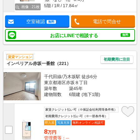
5階
1R
17.84㎡
画像 : 21枚
空室確認
電話で問合せ
無料
お店にLINEで相談する
無料
賃貸マンション
初期費用に注目
インペリアル赤坂一番館（221）
千代田線/乃木坂駅 徒歩6分
東京都港区赤坂８丁目
築年数
築45年
建物階数
6階建 (地下1階)
家賃クレジット払い可（※保証会社利用等条件有）
初期費用クレジット払い可（※一部条件有）
即入居
写真充実
無料オンライン相談可
8
万円
管理費等：--