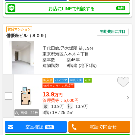
お店にLINEで相談する
無料
賃貸マンション
初期費用に注目
俳優座ビル（８０９）
千代田線/乃木坂駅 徒歩9分
東京都港区六本木４丁目
築年数
築46年
建物階数
9階建 (地下1階)
即入居
パノラマ
写真充実
定借
無料オンライン相談可
13.9
万円
管理費等：5,000円
敷
13.9万
礼
13.9万
8階
1R
25.2㎡
画像 : 22枚
空室確認
電話で問合せ
無料