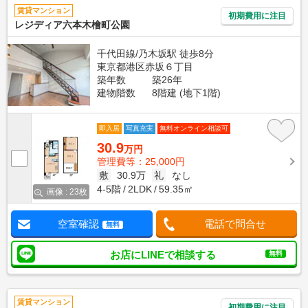
賃貸マンション
初期費用に注目
レジディア六本木檜町公園
千代田線/乃木坂駅 徒歩8分
東京都港区赤坂６丁目
築年数
築26年
建物階数
8階建 (地下1階)
即入居
写真充実
無料オンライン相談可
30.9
万円
管理費等：25,000円
敷
30.9万
礼
なし
4-5階
2LDK
59.35㎡
画像 : 23枚
空室確認
電話で問合せ
無料
お店にLINEで相談する
無料
賃貸マンション
初期費用に注目