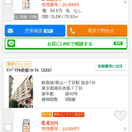
管理費等：20,000円
敷
54.5万
礼
なし
3階
2LDK
70.53㎡
画像 : 23枚
空室確認
電話で問合せ
無料
お店にLINEで相談する
無料
賃貸マンション
初期費用に注目
ｲﾝﾍﾟﾘｱﾙ赤坂ﾌｫ-ﾗﾑ（226）
銀座線/青山一丁目駅 徒歩7分
東京都港区赤坂７丁目
築年数
築42年
建物階数
9階建
即入居
無料オンライン相談可
8.6
万円
管理費等：10,000円