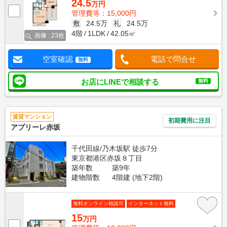
24.5
万円
管理費等：15,000円
敷
24.5万
礼
24.5万
4階
1LDK
42.05㎡
画像 : 23枚
空室確認
電話で問合せ
無料
お店にLINEで相談する
無料
賃貸マンション
初期費用に注目
アプリーレ赤坂
千代田線/乃木坂駅 徒歩7分
東京都港区赤坂８丁目
築年数
築9年
建物階数
4階建 (地下2階)
無料オンライン相談可
インターネット無料
15
万円