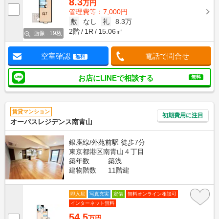
8.3
万円
管理費等：7,000円
敷
なし
礼
8.3万
2階
1R
15.06㎡
画像 : 19枚
空室確認
電話で問合せ
無料
お店にLINEで相談する
無料
賃貸マンション
初期費用に注目
オーパスレジデンス南青山
銀座線/外苑前駅 徒歩7分
東京都港区南青山４丁目
築年数
築浅
建物階数
11階建
即入居
写真充実
定借
無料オンライン相談可
インターネット無料
54.5
万円