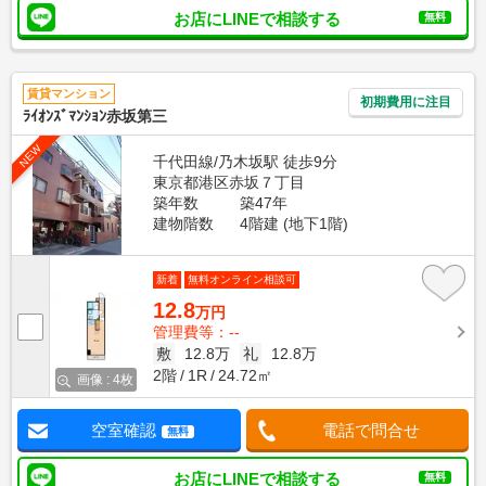
お店にLINEで相談する
無料
賃貸マンション
初期費用に注目
ﾗｲｵﾝｽﾞﾏﾝｼｮﾝ赤坂第三
NEW
千代田線/乃木坂駅 徒歩9分
東京都港区赤坂７丁目
築年数
築47年
建物階数
4階建 (地下1階)
新着
無料オンライン相談可
12.8
万円
管理費等：--
敷
12.8万
礼
12.8万
2階
1R
24.72㎡
画像 : 4枚
空室確認
電話で問合せ
無料
お店にLINEで相談する
無料