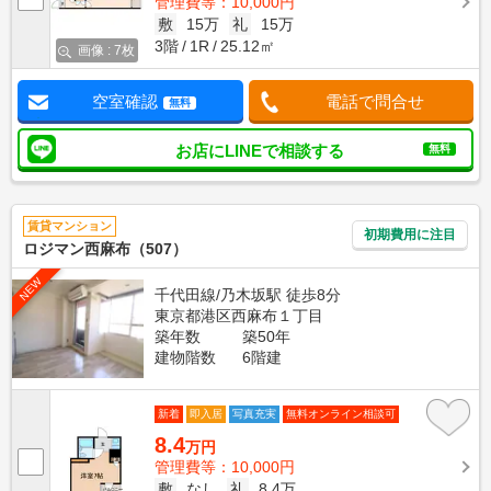
管理費等：10,000円
敷
15万
礼
15万
3階
1R
25.12㎡
画像 : 7枚
空室確認
電話で問合せ
無料
お店にLINEで相談する
無料
賃貸マンション
初期費用に注目
ロジマン西麻布（507）
NEW
千代田線/乃木坂駅 徒歩8分
東京都港区西麻布１丁目
築年数
築50年
建物階数
6階建
新着
即入居
写真充実
無料オンライン相談可
8.4
万円
管理費等：10,000円
敷
なし
礼
8.4万