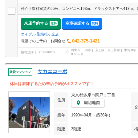
来店予約する
空室確認する
無料
無料
エイブル 聖蹟桜ヶ丘店
042-375-1421
電話でのご予約・お問合せ
府中市
四谷
京王線・京王新線
中河原駅
情報登録日
2026/08/02
0.55ヶ月
サカエコーポ
賃貸マンション
休日は混雑するため来店予約がオススメです！
東京都多摩市関戸３丁目
住所
周辺地図
築年
1990年04月（築36年）
階建
3階建