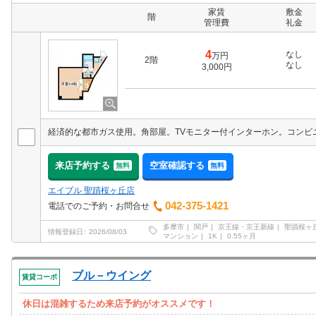
家賃
敷金
階
管理費
礼金
4
なし
万円
2階
なし
3,000円
来店予約する
空室確認する
無料
無料
エイブル 聖蹟桜ヶ丘店
042-375-1421
電話でのご予約・お問合せ
多摩市
関戸
京王線・京王新線
聖蹟桜ヶ
情報登録日
2026/08/03
マンション
1K
0.55ヶ月
ブル－ウイング
賃貸コーポ
休日は混雑するため来店予約がオススメです！