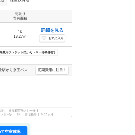
間取り
専有面積
詳細を見る
1K
18.27㎡
お気に入り
期費用クレジット払い可（※一部条件有）
角部屋。トリプルゼロ(敷金・礼金・仲介手数料0円)。京王線聖蹟桜ヶ丘駅から京王バス「帝京大学構内行」あり。引越指定業者あり。投てき消火剤6,930円。画像の家具家電はCGであり付いていません。
初期費用に注目！
丘駅
多摩都市モノレール
センター駅
1K
管理物件
0.55ヶ月
めて空室確認