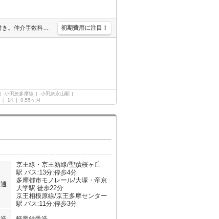
鉄筋コンクリート造。オール電化。室内に洗濯機置場あり。IH調理器付き。仲介手数料家賃の0.55ヶ月分(税込)。
初期費用に注目！
小田急多摩線
小田急永山駅
ン
1K
0.55ヶ月
京王線・京王新線/聖蹟桜ヶ丘
駅 バス:13分:停歩4分
多摩都市モノレール/大塚・帝京
交通
大学駅 徒歩22分
京王相模原線/京王多摩センター
駅 バス:11分:停歩3分
構造
軽量鉄骨造