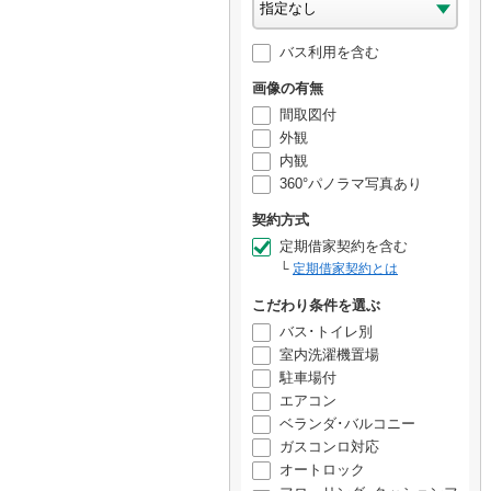
バス利用を含む
画像の有無
間取図付
外観
内観
360°パノラマ写真あり
契約方式
定期借家契約を含む
定期借家契約とは
こだわり条件を選ぶ
バス･トイレ別
室内洗濯機置場
駐車場付
エアコン
ベランダ･バルコニー
ガスコンロ対応
オートロック