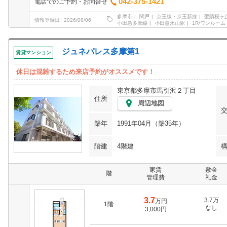
042-375-1421
電話でのご予約・お問合せ
多摩市
関戸
京王線・京王新線
聖蹟桜ヶ
情報登録日
2026/08/06
小田急多摩線
小田急永山駅
1R/ワンルーム
ジュネパレス多摩第1
賃貸マンション
休日は混雑するため来店予約がオススメです！
東京都多摩市馬引沢２丁目
住所
周辺地図
築年
1991年04月（築35年）
階建
4階建
家賃
敷金
階
管理費
礼金
3.7
3.7万
万円
1階
なし
3,000円