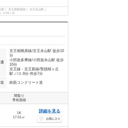
丘駅
京王相模原線
京王永山駅
0.55ヶ月
京王相模原線/京王永山駅 徒歩10
分
小田急多摩線/小田急永山駅 徒歩
交通
10分
京王線・京王新線/聖蹟桜ヶ丘
駅 バス:8分:停歩7分
構造
鉄筋コンクリート造
間取り
専有面積
詳細を見る
1K
17.01㎡
お気に入り