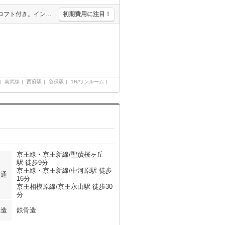
仲介手数料家賃の55%。コンビニへ193m。ドラッグストアへ413m。ロフト付き。インターネットWi-Fi無料。フリーレント1ヶ月。1年未満の解約時、違約金家賃+管理費の1ヶ月分発生。
初期費用に注目！
南武線
西府駅
谷保駅
1R/ワンルーム
京王線・京王新線/聖蹟桜ヶ丘
駅 徒歩9分
京王線・京王新線/中河原駅 徒歩
交通
16分
京王相模原線/京王永山駅 徒歩30
分
構造
鉄骨造