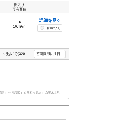
間取り
専有面積
詳細を見る
1K
16.49㎡
お気に入り
経済的な都市ガス使用。角部屋。TVモニター付インターホン。コンビニへ徒歩4分(320m)。室内洗濯機置場。
初期費用に注目！
丘駅
中河原駅
京王相模原線
京王永山駅