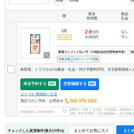
家賃
敷金
階
管理費
礼金
1階
2.9
なし
万円
なし
6,000円
即入居可
家賃クレジット払い可（※保証会社利用等条件有）
初
写真充実
360°パノラマ写真
来店予約する
空室確認する
無料
無料
エイブル 聖蹟桜ヶ丘店
042-375-1421
電話でのご予約・お問合せ
多摩市
百草
京王線・京王新線
聖蹟桜ヶ
情報登録日
2026/08/03
大塚・帝京大学駅
京王相模原線
京王多摩
まとめてお気に入り
まと
チェックした賃貸物件(最大20件)を