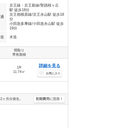
京王線・京王新線/聖蹟桜ヶ丘
駅 徒歩18分
京王相模原線/京王永山駅 徒歩18
交通
分
小田急多摩線/小田急永山駅 徒歩
19分
構造
木造
間取り
専有面積
詳細を見る
1R
11.74㎡
お気に入り
金2ヶ月分発生。
初期費用に注目！