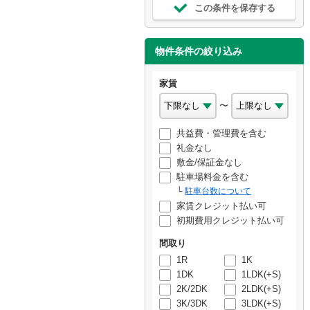
この条件を保存する
物件条件の絞り込み
家賃
〜
共益費・管理費を含む
礼金なし
敷金/保証金なし
駐車場料金を含む
駐車台数について
家賃クレジット払い可
初期費用クレジット払い可
間取り
1R
1K
1DK
1LDK(+S)
2K/2DK
2LDK(+S)
3K/3DK
3LDK(+S)