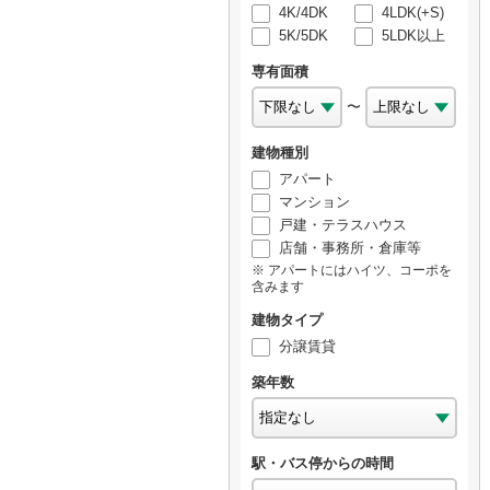
4K/4DK
4LDK(+S)
5K/5DK
5LDK以上
専有面積
〜
建物種別
アパート
マンション
戸建・テラスハウス
店舗・事務所・倉庫等
アパートにはハイツ、コーポを
含みます
建物タイプ
分譲賃貸
築年数
駅・バス停からの時間