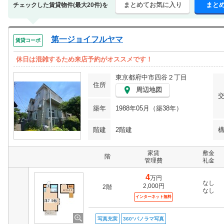
まとめてお気に入り
まと
チェックした賃貸物件(最大20件)を
第一ジョイフルヤマ
賃貸コーポ
休日は混雑するため来店予約がオススメです！
東京都府中市四谷２丁目
住所
周辺地図
築年
1988年05月（築38年）
階建
2階建
家賃
敷金
階
管理費
礼金
4
万円
なし
2,000円
2階
なし
インターネット無料
写真充実
360°パノラマ写真