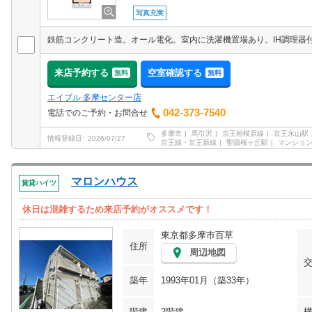
写真充実
来店予約する
空室確認する
無料
無料
エイブル 多摩センター店
042-373-7540
電話でのご予約・お問合せ
多摩市
馬引沢
京王相模原線
京王永山駅
情報登録日
2026/07/27
京王線・京王新線
聖蹟桜ヶ丘駅
マンショ
マロンハウス
賃貸ハイツ
休日は混雑するため来店予約がオススメです！
東京都多摩市百草
住所
周辺地図
築年
1993年01月（築33年）
階建
2階建