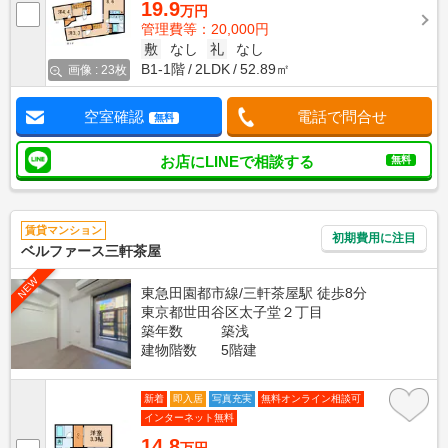
19.9
万円
管理費等：20,000円
敷
なし
礼
なし
B1-1階
2LDK
52.89㎡
画像 : 23枚
空室確認
電話で問合せ
無料
お店にLINEで相談する
無料
賃貸マンション
初期費用に注目
ベルファース三軒茶屋
NEW
東急田園都市線/三軒茶屋駅 徒歩8分
東京都世田谷区太子堂２丁目
築年数
築浅
建物階数
5階建
新着
即入居
写真充実
無料オンライン相談可
インターネット無料
14.8