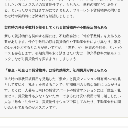
ししたい方にオススメの賃貸物件です。もちろん「無料の期間だけ居住す
る」といったやり方はさすがにできません。フリーレント賃貸物件の問い合
わせ時や契約時には諸条件を確認しましょう。
契約時の仲介手数料を割引してくれる賃貸物件や不動産店舗もある
新しく賃貸物件を契約する際には、不動産会社に「仲介手数料」を支払う必
要があります。仲介手数料の額は賃貸物件や不動産会社により異なり、家賃
の1ヶ月分とするところが多いですが、「無料」や「家賃の半額分」というケ
ースも存在します。初期費用を安く済ませたい方は、仲介手数料の額もチェ
ックしながら賃貸物件を探すようにしましょう。
「敷金・礼金ゼロ賃貸物件」は節約効果大。初期費用が抑えられる
退去時の原状回復費用を見越した「敷金」と賃貸マンション所有者へのお礼
として支払う「礼金」を抑えることで、初期費用の大幅な節約につながりま
す。とくに一人暮らし向けの賃貸アパートや賃貸マンションには「敷金・礼
金ゼロ」賃貸物件も少なくないため、できるだけ安い費用で引っ越ししたい
人は「敷金・礼金ゼロ」賃貸物件をウェブで探してみたり、不動産会社に問
い合わせてみるのがオススメです。