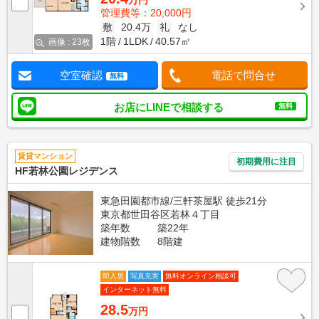
万円
管理費等：20,000円
敷
20.4万
礼
なし
1階
1LDK
40.57㎡
画像 : 23枚
空室確認
電話で問合せ
無料
お店にLINEで相談する
無料
賃貸マンション
初期費用に注目
HF若林公園レジデンス
東急田園都市線/三軒茶屋駅 徒歩21分
東京都世田谷区若林４丁目
築年数
築22年
建物階数
8階建
即入居
写真充実
無料オンライン相談可
インターネット無料
28.5
万円