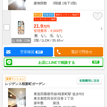
建物階数
3階建 (地下1階)
即入居
写真充実
無料オンライン相談可
インターネット無料
21.9
万円
管理費等：9,000円
敷
なし
礼
なし
2階
1LDK
35.65㎡
画像 : 23枚
空室確認
電話で問合せ
無料
お店にLINEで相談する
無料
賃貸マンション
初期費用に注目
レジデンス桜新町ガーデン
東急田園都市線/桜新町駅 徒歩9分
東京都世田谷区弦巻２丁目
築年数
築浅