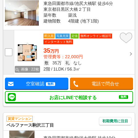
東急田園都市線/池尻大橋駅 徒歩6分
東京都目黒区大橋２丁目
築年数
築浅
建物階数
4階建 (地下1階)
即入居
写真充実
定借
無料オンライン相談可
インターネット無料
35
万円
管理費等：22,000円
敷
35万
礼
なし
2階
1LDK
56.3㎡
画像 : 22枚
空室確認
電話で問合せ
無料
お店にLINEで相談する
無料
賃貸マンション
初期費用に注目
ベルファース駒沢三丁目