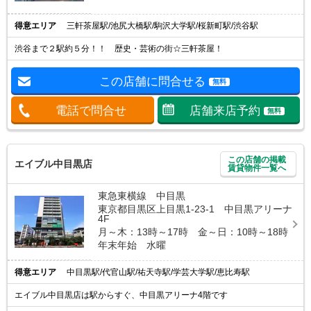
得意エリア
三軒茶屋駅/池尻大橋駅/駒沢大学駅/桜新町駅/渋谷駅
渋谷まで２駅約５分！！ 歴史・芸術の街☆三軒茶屋！
この店舗に問合せる
無料
電話で問合せ
店舗来店予約
無料
この店舗の掲載
エイブル中目黒店
賃貸物件一覧へ
東急東横線 中目黒
東京都目黒区上目黒1-23-1 中目黒アリーナ
4F
月～木：13時～17時 金～日：10時～18時
年末年始 水曜
得意エリア
中目黒駅/代官山駅/祐天寺駅/学芸大学駅/恵比寿駅
エイブル中目黒店は駅からすぐ、中目黒アリーナ4階です