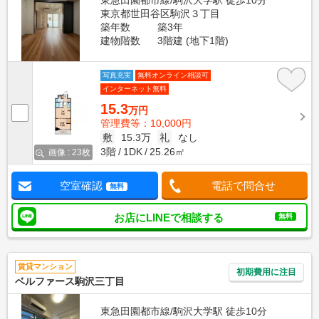
東急田園都市線/駒沢大学駅 徒歩10分
東京都世田谷区駒沢３丁目
築年数
築3年
建物階数
3階建 (地下1階)
写真充実
無料オンライン相談可
インターネット無料
15.3
万円
管理費等：10,000円
敷
15.3万
礼
なし
3階
1DK
25.26㎡
画像 : 23枚
空室確認
電話で問合せ
無料
お店にLINEで相談する
無料
賃貸マンション
初期費用に注目
ベルファース駒沢三丁目
東急田園都市線/駒沢大学駅 徒歩10分