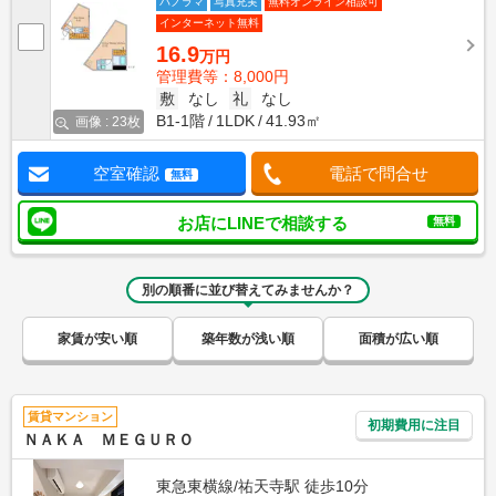
パノラマ
写真充実
無料オンライン相談可
インターネット無料
16.9
万円
管理費等：8,000円
敷
なし
礼
なし
B1-1階
1LDK
41.93㎡
画像 : 23枚
空室確認
電話で問合せ
無料
お店にLINEで相談する
無料
別の順番に並び替えてみませんか？
家賃が安い順
築年数が浅い順
面積が広い順
賃貸マンション
初期費用に注目
ＮＡＫＡ ＭＥＧＵＲＯ
東急東横線/祐天寺駅 徒歩10分