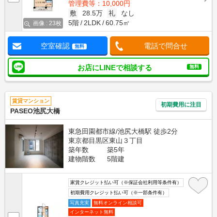
管理費等：10,000円
敷
28.5万
礼
なし
5階
2LDK
60.75㎡
画像 : 23枚
空室確認
電話で問合せ
無料
お店にLINEで相談する
無料
賃貸マンション
初期費用に注目
PASEO池尻大橋
東急田園都市線/池尻大橋駅 徒歩2分
東京都目黒区東山３丁目
築年数
築5年
建物階数
5階建
家賃クレジット払い可（※保証会社利用等条件有）
初期費用クレジット払い可（※一部条件有）
写真充実
無料オンライン相談可
インターネット無料