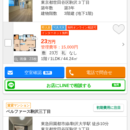
東京都世田谷区駒沢３丁目
築年数
築3年
建物階数
3階建 (地下1階)
即入居
写真充実
無料オンライン相談可
インターネット無料
23
万円
管理費等：15,000円
敷
23万
礼
なし
1階
1LDK
44.24㎡
画像 : 23枚
空室確認
電話で問合せ
無料
お店にLINEで相談する
無料
賃貸マンション
初期費用に注目
ベルファース駒沢三丁目
東急田園都市線/駒沢大学駅 徒歩10分
東京都世田谷区駒沢３丁目