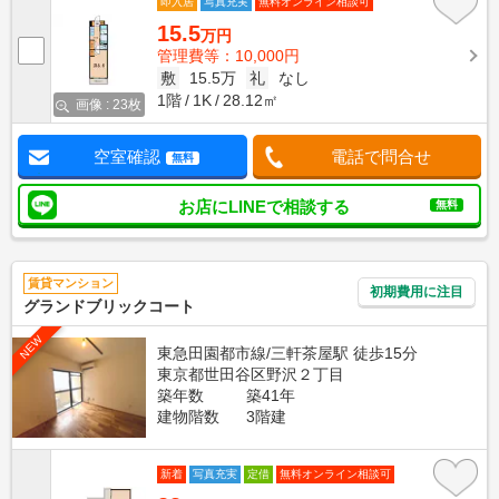
即入居
写真充実
無料オンライン相談可
15.5
万円
管理費等：10,000円
敷
15.5万
礼
なし
1階
1K
28.12㎡
画像 : 23枚
空室確認
電話で問合せ
無料
お店にLINEで相談する
無料
賃貸マンション
初期費用に注目
グランドブリックコート
NEW
東急田園都市線/三軒茶屋駅 徒歩15分
東京都世田谷区野沢２丁目
築年数
築41年
建物階数
3階建
新着
写真充実
定借
無料オンライン相談可