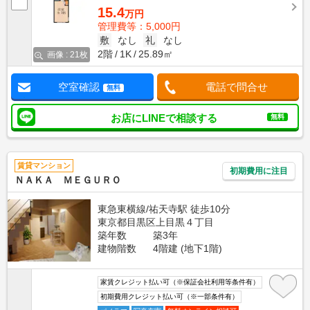
15.4
万円
管理費等：5,000円
敷
なし
礼
なし
2階
1K
25.89㎡
画像 : 21枚
空室確認
電話で問合せ
無料
お店にLINEで相談する
無料
賃貸マンション
初期費用に注目
ＮＡＫＡ ＭＥＧＵＲＯ
東急東横線/祐天寺駅 徒歩10分
東京都目黒区上目黒４丁目
築年数
築3年
建物階数
4階建 (地下1階)
家賃クレジット払い可（※保証会社利用等条件有）
初期費用クレジット払い可（※一部条件有）