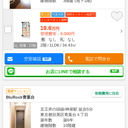
建物階数
3階建 (地下1階)
即入居
写真充実
無料オンライン相談可
インターネット無料
19.6
万円
管理費等：9,000円
敷
なし
礼
なし
2階
1LDK
34.43㎡
画像 : 23枚
空室確認
電話で問合せ
無料
お店にLINEで相談する
無料
賃貸マンション
初期費用に注目
BluRock青葉台
京王井の頭線/神泉駅 徒歩5分
東京都目黒区青葉台４丁目
築年数
築6年
建物階数
10階建