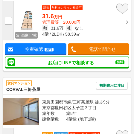
新着
無料オンライン相談可
31.6
万円
管理費等：20,000円
敷
31.6万
礼
なし
4階
2LDK
58.39㎡
画像 : 7枚
空室確認
電話で問合せ
無料
お店にLINEで相談する
無料
賃貸マンション
初期費用に注目
CORVAL三軒茶屋
東急田園都市線/三軒茶屋駅 徒歩9分
東京都世田谷区太子堂３丁目
築年数
築8年
建物階数
4階建 (地下1階)