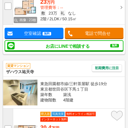
23
万円
管理費等：--
敷
23万
礼
なし
2階
2LDK
50.15㎡
画像 : 23枚
空室確認
電話で問合せ
無料
お店にLINEで相談する
無料
賃貸マンション
初期費用に注目
ザハウス祐天寺
東急田園都市線/三軒茶屋駅 徒歩19分
東京都世田谷区下馬１丁目
築年数
築浅
建物階数
4階建
即入居
写真充実
無料オンライン相談可
インターネット無料
20.4