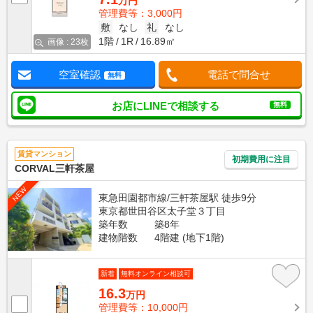
万円
管理費等：3,000円
敷
なし
礼
なし
1階
1R
16.89㎡
画像 : 23枚
空室確認
電話で問合せ
無料
お店にLINEで相談する
無料
賃貸マンション
初期費用に注目
CORVAL三軒茶屋
NEW
東急田園都市線/三軒茶屋駅 徒歩9分
東京都世田谷区太子堂３丁目
築年数
築8年
建物階数
4階建 (地下1階)
新着
無料オンライン相談可
16.3
万円
管理費等：10,000円