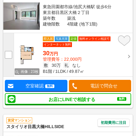
東急田園都市線/池尻大橋駅 徒歩6分
東京都目黒区大橋２丁目
築年数
築浅
建物階数
4階建 (地下1階)
即入居
写真充実
定借
無料オンライン相談可
インターネット無料
30
万円
管理費等：22,000円
敷
30万
礼
なし
B1階
1LDK
49.87㎡
画像 : 23枚
空室確認
電話で問合せ
無料
お店にLINEで相談する
無料
賃貸マンション
初期費用に注目
スタイリオ目黒大橋HILLSIDE