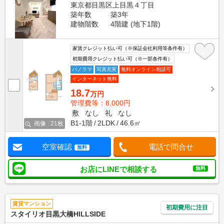
東京都目黒区上目黒４丁目
築年数
築3年
建物階数
4階建 (地下1階)
家賃クレジット払い可（※保証会社利用等条件有）
初期費用クレジット払い可（※一部条件有）
パノラマ
写真充実
無料オンライン相談可
インターネット無料
18.7
万円
管理費等：8,000円
敷
なし
礼
なし
B1-1階
2LDK
46.6㎡
画像 : 21枚
空室確認
電話で問合せ
無料
お店にLINEで相談する
無料
賃貸マンション
初期費用に注目
スタイリオ目黒大橋HILLSIDE