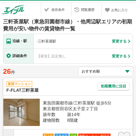
保存条件
閲覧履歴
お気に入り
三軒茶屋駅（東急田園都市線）・他周辺駅エリアの初期
費用が安い物件の賃貸物件一覧
沿線・駅
-
三軒茶屋駅
変更する
詳細条件
【家賃】設定無し
変更する
26
件
賃貸マンション
初期費用に注目
F-FLAT三軒茶屋
東急田園都市線/三軒茶屋駅 徒歩5分
東京都世田谷区太子堂２丁目
築年数
築14年
建物階数
8階建
即入居
写真充実
定借
無料オンライン相談可