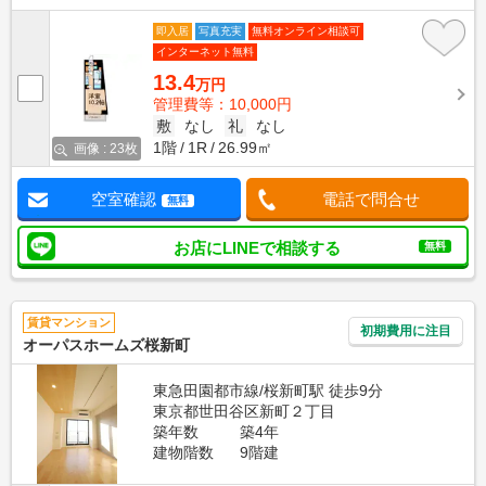
即入居
写真充実
無料オンライン相談可
インターネット無料
13.4
万円
管理費等：10,000円
敷
なし
礼
なし
1階
1R
26.99㎡
画像 : 23枚
空室確認
電話で問合せ
無料
お店にLINEで相談する
無料
賃貸マンション
初期費用に注目
オーパスホームズ桜新町
東急田園都市線/桜新町駅 徒歩9分
東京都世田谷区新町２丁目
築年数
築4年
建物階数
9階建