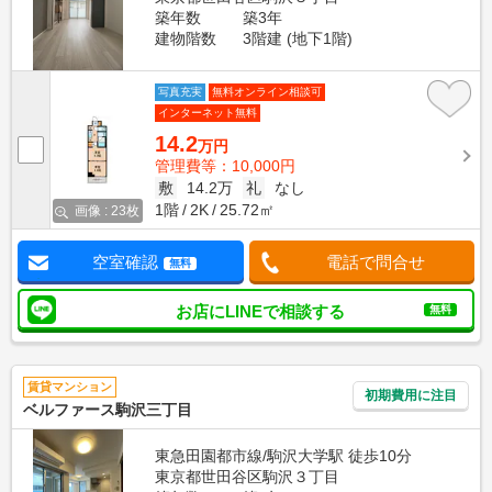
築年数
築3年
建物階数
3階建 (地下1階)
写真充実
無料オンライン相談可
インターネット無料
14.2
万円
管理費等：10,000円
敷
14.2万
礼
なし
1階
2K
25.72㎡
画像 : 23枚
空室確認
電話で問合せ
無料
お店にLINEで相談する
無料
賃貸マンション
初期費用に注目
ベルファース駒沢三丁目
東急田園都市線/駒沢大学駅 徒歩10分
東京都世田谷区駒沢３丁目