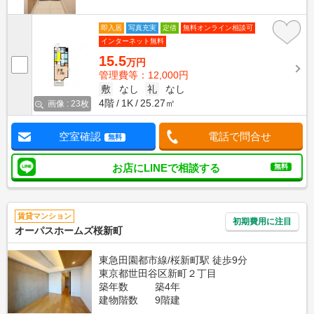
即入居
写真充実
定借
無料オンライン相談可
インターネット無料
15.5
万円
管理費等：12,000円
敷
なし
礼
なし
4階
1K
25.27㎡
画像 : 23枚
空室確認
電話で問合せ
無料
お店にLINEで相談する
無料
賃貸マンション
初期費用に注目
オーパスホームズ桜新町
東急田園都市線/桜新町駅 徒歩9分
東京都世田谷区新町２丁目
築年数
築4年
建物階数
9階建