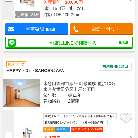
管理費等：10,000円
敷
15.8万
礼
なし
2階
1DK
25.26㎡
画像 : 23枚
空室確認
電話で問合せ
無料
お店にLINEで相談する
無料
賃貸コーポ
初期費用に注目
HAPPY・De・SANGENJAYA
東急田園都市線/三軒茶屋駅 徒歩10分
東京都世田谷区上馬２丁目
築年数
築15年
建物階数
2階建
家賃クレジット払い可（※保証会社利用等条件有）
初期費用クレジット払い可（※一部条件有）
即入居
写真充実
無料オンライン相談可
7.1