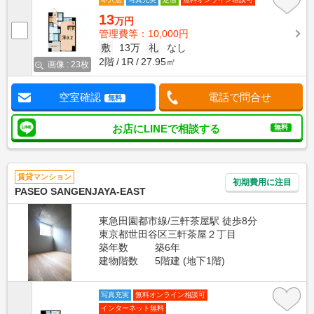
13
万円
管理費等：10,000円
敷
13万
礼
なし
2階
1R
27.95㎡
画像 : 23枚
空室確認
電話で問合せ
無料
お店にLINEで相談する
無料
賃貸マンション
初期費用に注目
PASEO SANGENJAYA-EAST
東急田園都市線/三軒茶屋駅 徒歩8分
東京都世田谷区三軒茶屋２丁目
築年数
築6年
建物階数
5階建 (地下1階)
写真充実
無料オンライン相談可
インターネット無料