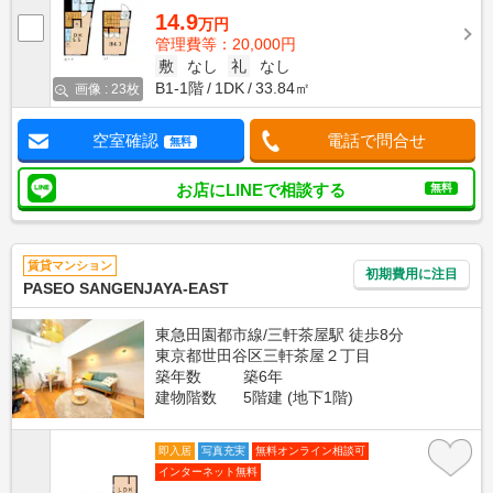
14.9
万円
管理費等：20,000円
敷
なし
礼
なし
B1-1階
1DK
33.84㎡
画像 : 23枚
空室確認
電話で問合せ
無料
お店にLINEで相談する
無料
賃貸マンション
初期費用に注目
PASEO SANGENJAYA-EAST
東急田園都市線/三軒茶屋駅 徒歩8分
東京都世田谷区三軒茶屋２丁目
築年数
築6年
建物階数
5階建 (地下1階)
即入居
写真充実
無料オンライン相談可
インターネット無料