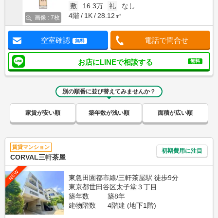
敷
16.3万
礼
なし
4階
1K
28.12㎡
画像 : 7枚
空室確認
電話で問合せ
無料
お店にLINEで相談する
無料
別の順番に並び替えてみませんか？
家賃が安い順
築年数が浅い順
面積が広い順
賃貸マンション
初期費用に注目
CORVAL三軒茶屋
NEW
東急田園都市線/三軒茶屋駅 徒歩9分
東京都世田谷区太子堂３丁目
築年数
築8年
建物階数
4階建 (地下1階)