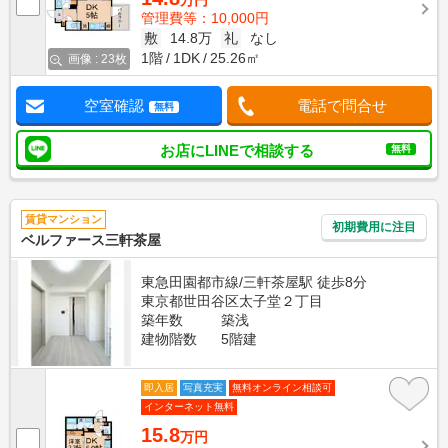
万円
管理費等：10,000円
敷
14.8万
礼
なし
1階
1DK
25.26㎡
画像 : 23枚
空室確認
電話で問合せ
無料
お店にLINEで相談する
無料
賃貸マンション
初期費用に注目
ベルファース三軒茶屋
東急田園都市線/三軒茶屋駅 徒歩8分
東京都世田谷区太子堂２丁目
築年数
築浅
建物階数
5階建
即入居
写真充実
無料オンライン相談可
インターネット無料
15.8
万円