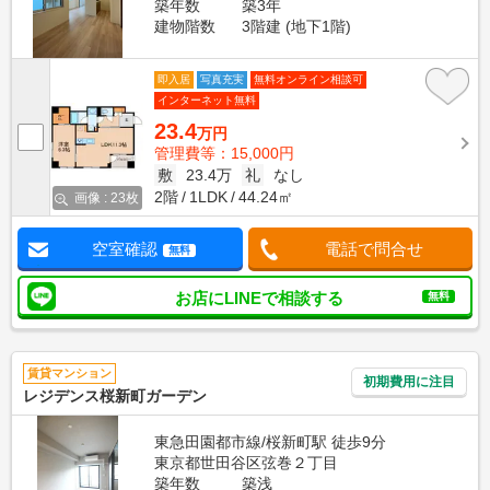
築年数
築3年
建物階数
3階建 (地下1階)
即入居
写真充実
無料オンライン相談可
インターネット無料
23.4
万円
管理費等：15,000円
敷
23.4万
礼
なし
2階
1LDK
44.24㎡
画像 : 23枚
空室確認
電話で問合せ
無料
お店にLINEで相談する
無料
賃貸マンション
初期費用に注目
レジデンス桜新町ガーデン
東急田園都市線/桜新町駅 徒歩9分
東京都世田谷区弦巻２丁目
築年数
築浅