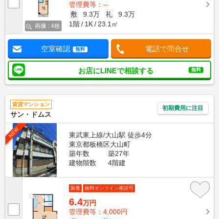
管理費等：--
敷
9.3万
礼
9.3万
1階
1K
23.1㎡
画像 : 4枚
空室確認
電話で問合せ
無料
お店にLINEで相談する
無料
賃貸マンション
初期費用に注目
サン・ドムス
NEW
東武東上線/大山駅 徒歩4分
東京都板橋区大山町
築年数
築27年
建物階数
4階建
新着
無料オンライン相談可
6.4
万円
管理費等：4,000円