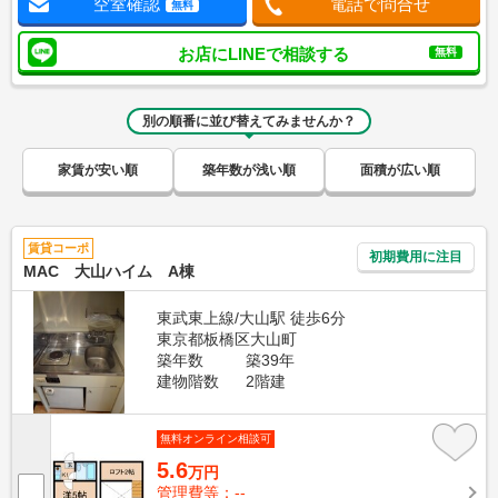
空室確認
電話で問合せ
無料
お店にLINEで相談する
無料
別の順番に並び替えてみませんか？
家賃が安い順
築年数が浅い順
面積が広い順
賃貸コーポ
初期費用に注目
MAC 大山ハイム A棟
東武東上線/大山駅 徒歩6分
東京都板橋区大山町
築年数
築39年
建物階数
2階建
無料オンライン相談可
5.6
万円
管理費等：--