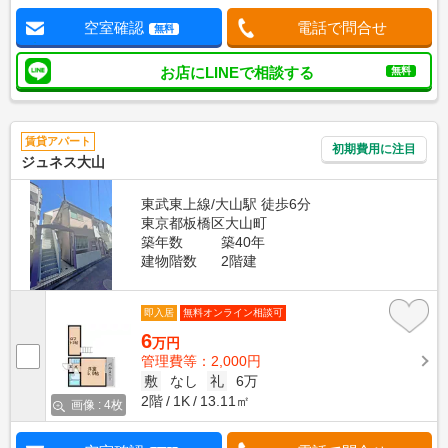
空室確認
電話で問合せ
無料
お店にLINEで相談する
無料
賃貸アパート
初期費用に注目
ジュネス大山
東武東上線/大山駅 徒歩6分
東京都板橋区大山町
築年数
築40年
建物階数
2階建
即入居
無料オンライン相談可
6
万円
管理費等：2,000円
敷
なし
礼
6万
2階
1K
13.11㎡
画像 : 4枚