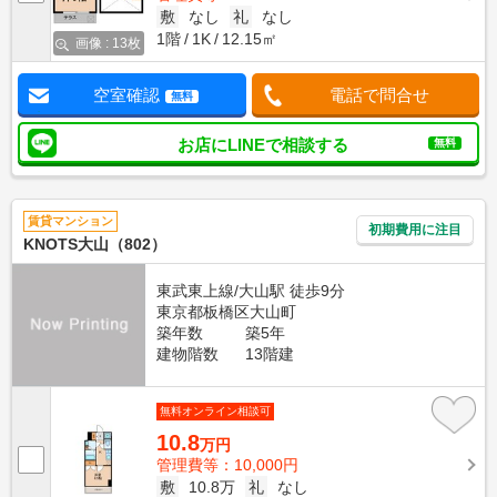
敷
なし
礼
なし
1階
1K
12.15㎡
画像 : 13枚
空室確認
電話で問合せ
無料
お店にLINEで相談する
無料
賃貸マンション
初期費用に注目
KNOTS大山（802）
東武東上線/大山駅 徒歩9分
東京都板橋区大山町
築年数
築5年
建物階数
13階建
無料オンライン相談可
10.8
万円
管理費等：10,000円
敷
10.8万
礼
なし