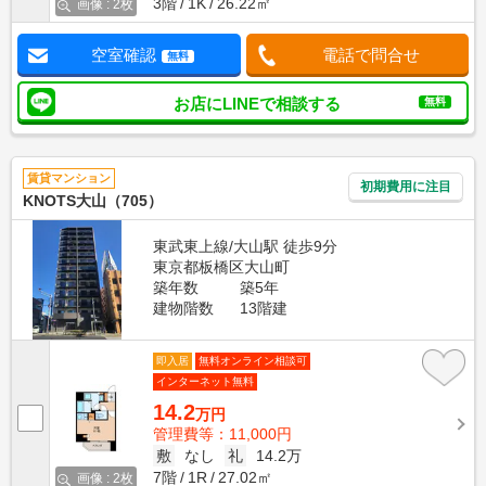
3階
1K
26.22㎡
画像 : 2枚
空室確認
電話で問合せ
無料
お店にLINEで相談する
無料
賃貸マンション
初期費用に注目
KNOTS大山（705）
東武東上線/大山駅 徒歩9分
東京都板橋区大山町
築年数
築5年
建物階数
13階建
即入居
無料オンライン相談可
インターネット無料
14.2
万円
管理費等：11,000円
敷
なし
礼
14.2万
7階
1R
27.02㎡
画像 : 2枚