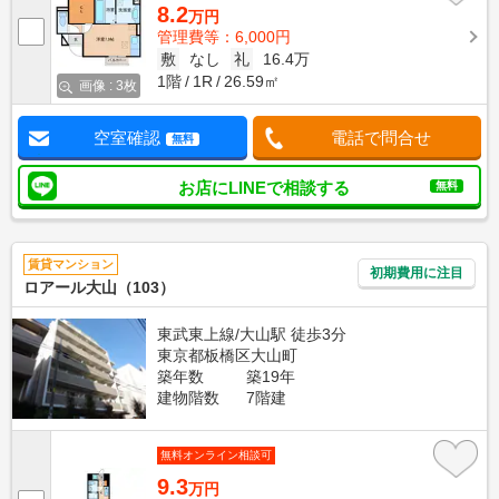
8.2
万円
管理費等：6,000円
敷
なし
礼
16.4万
1階
1R
26.59㎡
画像 : 3枚
空室確認
電話で問合せ
無料
お店にLINEで相談する
無料
賃貸マンション
初期費用に注目
ロアール大山（103）
東武東上線/大山駅 徒歩3分
東京都板橋区大山町
築年数
築19年
建物階数
7階建
無料オンライン相談可
9.3
万円