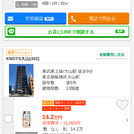
8階
1R
30㎡
画像 : 1枚
空室確認
電話で問合せ
無料
お店にLINEで相談する
無料
賃貸マンション
初期費用に注目
KNOTS大山(302)
東武東上線/大山駅 徒歩9分
東京都板橋区大山町
築年数
築5年
建物階数
13階建
即入居
無料オンライン相談可
インターネット無料
14.2
万円
管理費等：11,000円
敷
なし
礼
14.2万