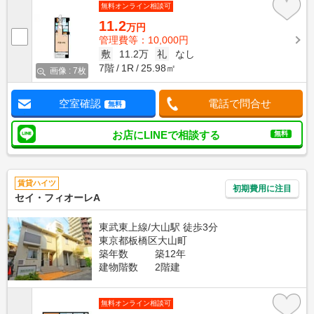
無料オンライン相談可
11.2
万円
管理費等：10,000円
敷
11.2万
礼
なし
7階
1R
25.98㎡
画像 : 7枚
空室確認
電話で問合せ
無料
お店にLINEで相談する
無料
賃貸ハイツ
初期費用に注目
セイ・フィオーレA
東武東上線/大山駅 徒歩3分
東京都板橋区大山町
築年数
築12年
建物階数
2階建
無料オンライン相談可