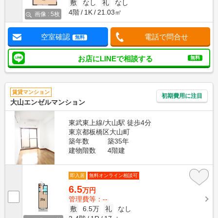
敷
なし
礼
なし
4階
1K
21.03㎡
画像 : 5枚
空室確認
電話で問合せ
無料
お店にLINEで相談する
無料
賃貸マンション
初期費用に注目
大山エンゼルマンション
東武東上線/大山駅 徒歩4分
東京都板橋区大山町
築年数
築35年
建物階数
4階建
即入居
無料オンライン相談可
6.5
万円
管理費等：--
敷
6.5万
礼
なし