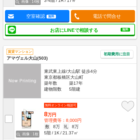
3-4階
1R
17㎡
画像 : 14枚
空室確認
電話で問合せ
無料
お店にLINEで相談する
無料
賃貸マンション
初期費用に注目
アマヴェル大山(503)
東武東上線/大山駅 徒歩4分
東京都板橋区大山町
築年数
築17年
建物階数
5階建
無料オンライン相談可
8
万円
管理費等：8,000円
敷
8万
礼
8万
5階
1K
21.37㎡
画像 : 1枚