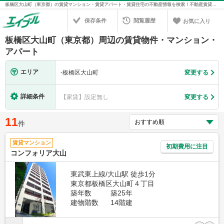
板橋区大山町（東京都）の賃貸マンション・賃貸アパート・賃貸住宅の不動産情報を検索！不動産賃貸の物件探しは、お部屋探しのエイブル
保存条件
閲覧履歴
お気に入り
板橋区大山町（東京都）周辺の賃貸物件・マンション・
アパート
エリア
-
板橋区大山町
変更する
詳細条件
【家賃】設定無し
変更する
11
件
賃貸マンション
初期費用に注目
コンフォリア大山
東武東上線/大山駅 徒歩1分
東京都板橋区大山町４丁目
築年数
築25年
建物階数
14階建