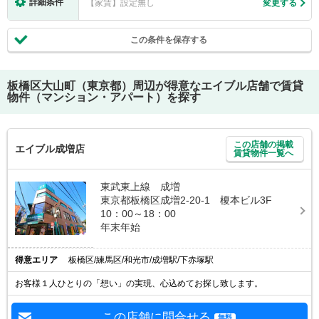
詳細条件
【家賃】設定無し
変更する
この条件を保存する
板橋区大山町（東京都）
周辺が得意なエイブル店舗で賃貸
物件（マンション・アパート）を探す
この店舗の掲載
エイブル成増店
賃貸物件一覧へ
東武東上線 成増
東京都板橋区成増2-20-1 榎本ビル3F
10：00～18：00
年末年始
得意エリア
板橋区/練馬区/和光市/成増駅/下赤塚駅
お客様１人ひとりの「想い」の実現、心込めてお探し致します。
この店舗に問合せる
無料