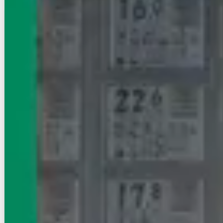
賃貸マンション
初期費用に注目
Ｍａｉｓｏｎ ｄｅ 神楽坂
有楽町線/飯田橋駅 徒歩6分
東京都新宿区新小川町
築年数
築3年
建物階数
5階建 (地下1階)
家賃クレジット払い可（※保証会社利用等条件有）
初期費用クレジット払い可（※一部条件有）
即入居
写真充実
無料オンライン相談可
インターネット無料
8.3
万円
管理費等：8,000円
敷
なし
礼
なし
5階
1R
11.48㎡
画像 : 23枚
空室確認
電話で問合せ
無料
お店にLINEで相談する
無料