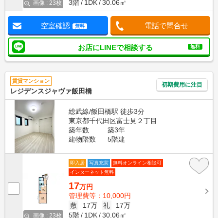
3階
1DK
30.06㎡
画像 : 23枚
空室確認
電話で問合せ
無料
お店にLINEで相談する
無料
賃貸マンション
初期費用に注目
レジデンスジャヴァ飯田橋
総武線/飯田橋駅 徒歩3分
東京都千代田区富士見２丁目
築年数
築3年
建物階数
5階建
即入居
写真充実
無料オンライン相談可
インターネット無料
17
万円
管理費等：10,000円
敷
17万
礼
17万
5階
1DK
30.06㎡
画像 : 23枚