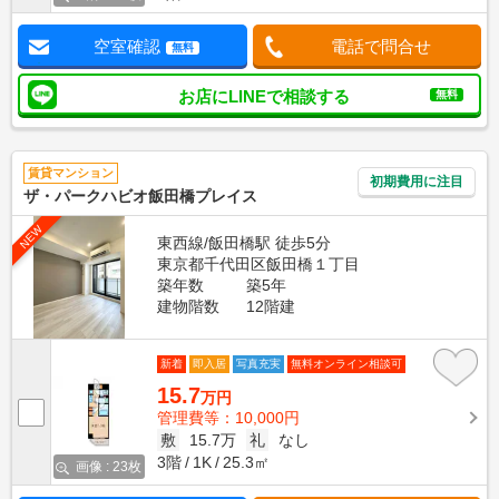
空室確認
電話で問合せ
無料
お店にLINEで相談する
無料
賃貸マンション
初期費用に注目
ザ・パークハビオ飯田橋プレイス
NEW
東西線/飯田橋駅 徒歩5分
東京都千代田区飯田橋１丁目
築年数
築5年
建物階数
12階建
新着
即入居
写真充実
無料オンライン相談可
15.7
万円
管理費等：10,000円
敷
15.7万
礼
なし
3階
1K
25.3㎡
画像 : 23枚