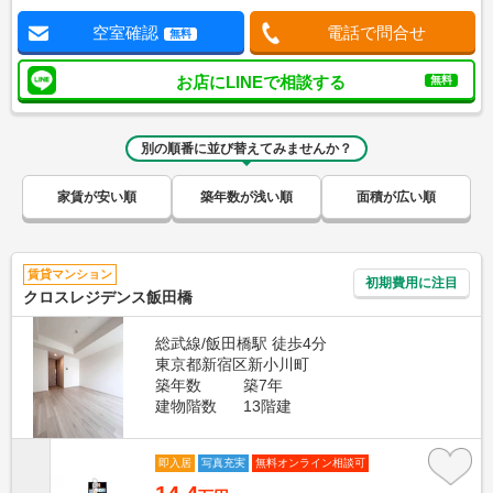
空室確認
電話で問合せ
無料
お店にLINEで相談する
無料
別の順番に並び替えてみませんか？
家賃が安い順
築年数が浅い順
面積が広い順
賃貸マンション
初期費用に注目
クロスレジデンス飯田橋
総武線/飯田橋駅 徒歩4分
東京都新宿区新小川町
築年数
築7年
建物階数
13階建
即入居
写真充実
無料オンライン相談可