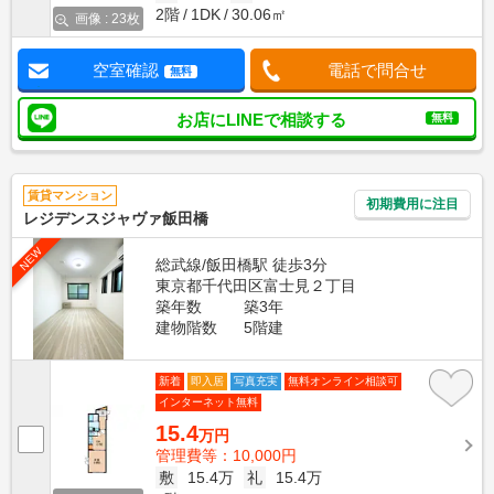
2階
1DK
30.06㎡
画像 : 23枚
空室確認
電話で問合せ
無料
お店にLINEで相談する
無料
賃貸マンション
初期費用に注目
レジデンスジャヴァ飯田橋
NEW
総武線/飯田橋駅 徒歩3分
東京都千代田区富士見２丁目
築年数
築3年
建物階数
5階建
新着
即入居
写真充実
無料オンライン相談可
インターネット無料
15.4
万円
管理費等：10,000円
敷
15.4万
礼
15.4万