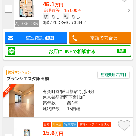
45.1
万円
管理費等：15,000円
敷
なし
礼
なし
3階
2LDK+S
73.34㎡
画像 : 23枚
空室確認
電話で問合せ
無料
お店にLINEで相談する
無料
賃貸マンション
初期費用に注目
ブランシエスタ飯田橋
NEW
有楽町線/飯田橋駅 徒歩4分
東京都新宿区下宮比町
築年数
築5年
建物階数
15階建
新着
即入居
写真充実
無料オンライン相談可
15.6
万円