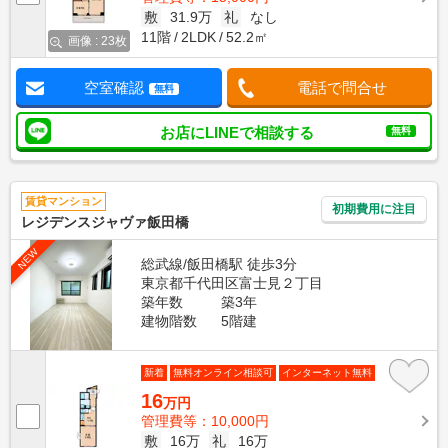
敷
31.9万
礼
なし
11階
2LDK
52.2㎡
画像 : 23枚
空室確認
電話で問合せ
無料
お店にLINEで相談する
無料
賃貸マンション
初期費用に注目
レジデンスジャヴァ飯田橋
NEW
総武線/飯田橋駅 徒歩3分
東京都千代田区富士見２丁目
築年数
築3年
建物階数
5階建
新着
無料オンライン相談可
インターネット無料
16
万円
管理費等：10,000円
敷
16万
礼
16万