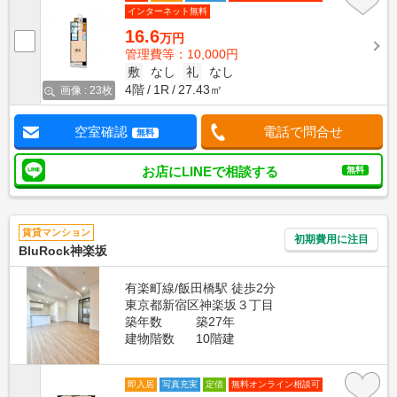
インターネット無料
16.6
万円
管理費等：10,000円
敷
なし
礼
なし
4階
1R
27.43㎡
画像 : 23枚
空室確認
電話で問合せ
無料
お店にLINEで相談する
無料
賃貸マンション
初期費用に注目
BluRock神楽坂
有楽町線/飯田橋駅 徒歩2分
東京都新宿区神楽坂３丁目
築年数
築27年
建物階数
10階建
即入居
写真充実
定借
無料オンライン相談可