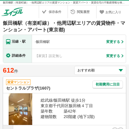
飯田橋駅（有楽町線）・他周辺駅エリアの賃貸マンション・賃貸アパート・賃貸住宅の不動産情報を検索！不動産賃貸の物件探しは、お部屋探しのエイブル
保存条件
閲覧履歴
お気に入り
飯田橋駅（有楽町線）・他周辺駅エリアの賃貸物件・マ
ンション・アパート(東京都)
沿線・駅
-
飯田橋駅
変更する
詳細条件
【家賃】設定無し
変更する
612
件
賃貸マンション
初期費用に注目
セントラルプラザ(1607)
総武線/飯田橋駅 徒歩1分
東京都千代田区飯田橋４丁目
築年数
築42年
建物階数
20階建 (地下1階)