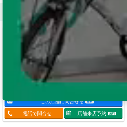
飯田橋駅（有楽町線）
周辺が得意なエイブル店舗で賃貸物
件（マンション・アパート）を探す
この店舗の掲載
エイブル飯田橋店
賃貸物件一覧へ
総武線 飯田橋
東京都新宿区神楽坂1-9
10：00～18：00
年末年始
得意エリア
飯田橋駅/神楽坂駅/牛込神楽坂駅/九段下駅/市ケ谷駅
飯田橋・神楽坂エリアのお部屋探しなら、エイブル飯田橋店へ！！
この店舗に問合せる
無料
電話で問合せ
店舗来店予約
無料