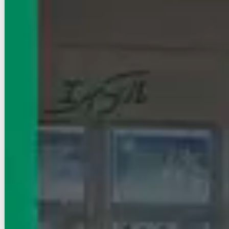
賃貸マンション
初期費用に注目
Ｍａｉｓｏｎ ｄｅ 神楽坂
有楽町線/飯田橋駅 徒歩6分
東京都新宿区新小川町
築年数
築3年
建物階数
5階建 (地下1階)
家賃クレジット払い可（※保証会社利用等条件有）
初期費用クレジット払い可（※一部条件有）
写真充実
無料オンライン相談可
インターネット無料
16
万円
管理費等：8,000円
敷
なし
礼
なし
2階
1LDK
36.68㎡
画像 : 23枚
空室確認
電話で問合せ
無料
お店にLINEで相談する
無料