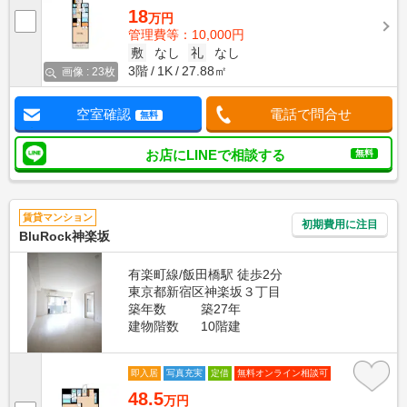
18
万円
管理費等：10,000円
敷
なし
礼
なし
3階
1K
27.88㎡
画像 : 23枚
空室確認
電話で問合せ
無料
お店にLINEで相談する
無料
賃貸マンション
初期費用に注目
BluRock神楽坂
有楽町線/飯田橋駅 徒歩2分
東京都新宿区神楽坂３丁目
築年数
築27年
建物階数
10階建
即入居
写真充実
定借
無料オンライン相談可
48.5
万円