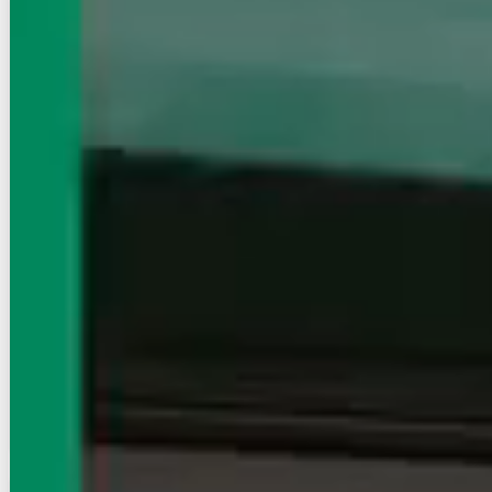
賃貸マンション
初期費用に注目
ハイグラウンド神楽坂
有楽町線/飯田橋駅 徒歩9分
東京都新宿区白銀町
築年数
築4年
建物階数
12階建
写真充実
無料オンライン相談可
インターネット無料
32
万円
管理費等：--
敷
32万
礼
32万
1階
2LDK
56.18㎡
画像 : 23枚
空室確認
電話で問合せ
無料
お店にLINEで相談する
無料