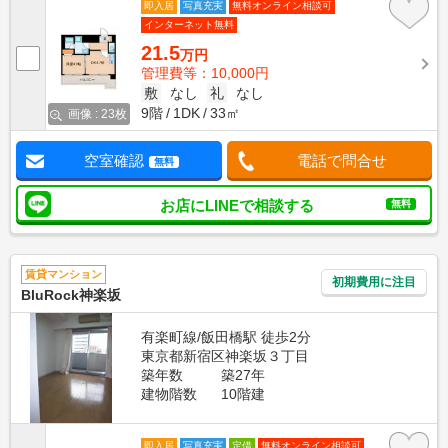
即入居
写真充実
無料オンライン相談可
インターネット無料
21.5
万円
管理費等：10,000円
敷
なし
礼
なし
9階
1DK
33㎡
画像 : 23枚
空室確認
電話で問合せ
無料
お店にLINEで相談する
無料
賃貸マンション
初期費用に注目
BluRock神楽坂
有楽町線/飯田橋駅 徒歩2分
東京都新宿区神楽坂３丁目
築年数
築27年
建物階数
10階建
即入居
写真充実
定借
無料オンライン相談可