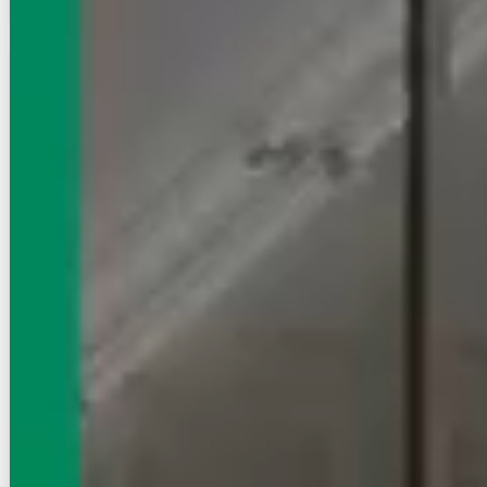
賃貸マンション
初期費用に注目
LEGALAND KAGURAZAKA
有楽町線/飯田橋駅 徒歩6分
東京都新宿区筑土八幡町
築年数
築7年
建物階数
4階建 (地下1階)
写真充実
無料オンライン相談可
インターネット無料
28.2
万円
管理費等：15,000円
敷
なし
礼
14.1万
1階
2LDK
62.54㎡
画像 : 19枚
空室確認
電話で問合せ
無料
お店にLINEで相談する
無料