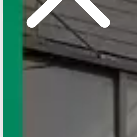
お店にLINEで相談する
無料
賃貸マンション
初期費用に注目
アイディコート飯田橋(301)
総武線/飯田橋駅 徒歩3分
東京都千代田区飯田橋２丁目
築年数
築14年
建物階数
12階建
即入居
写真充実
定借
無料オンライン相談可
27.8
万円
管理費等：20,000円
敷
27.8万
礼
27.8万
3階
2LDK
56.63㎡
画像 : 23枚
空室確認
電話で問合せ
無料
お店にLINEで相談する
無料