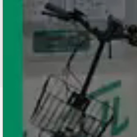
物件が見つからなかったら店舗に相談
まだネットに掲載していないオススメ賃貸物件がある場合がございます
エイブル店舗でお部屋探しの相談をする
2
3
4
21
…
1
沿線・駅
飯田橋駅
変更する
詳細条件
【家賃】設定無し
変更する
この条件を保存する