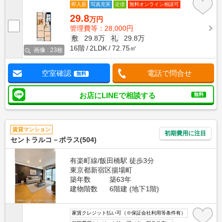
即入居
写真充実
定借
無料オンライン相談可
29.8
万円
管理費等：28,000円
敷
29.8万
礼
29.8万
16階
2LDK
72.75㎡
画像 : 23枚
空室確認
電話で問合せ
無料
お店にLINEで相談する
無料
賃貸マンション
初期費用に注目
セントラルコ－ポラス(504)
有楽町線/飯田橋駅 徒歩3分
東京都新宿区揚場町
築年数
築63年
建物階数
6階建 (地下1階)
家賃クレジット払い可（※保証会社利用等条件有）