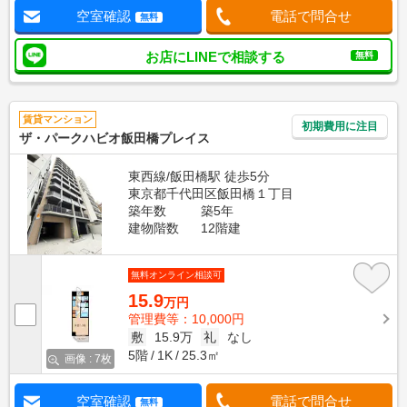
空室確認
電話で問合せ
無料
お店にLINEで相談する
無料
賃貸マンション
初期費用に注目
ザ・パークハビオ飯田橋プレイス
東西線/飯田橋駅 徒歩5分
東京都千代田区飯田橋１丁目
築年数
築5年
建物階数
12階建
無料オンライン相談可
15.9
万円
管理費等：10,000円
敷
15.9万
礼
なし
5階
1K
25.3㎡
画像 : 7枚
空室確認
電話で問合せ
無料