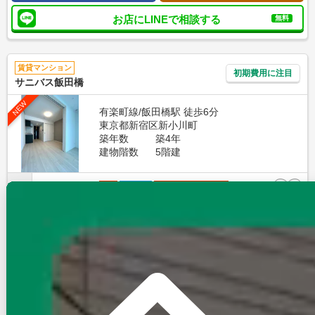
お店にLINEで相談する
無料
賃貸マンション
初期費用に注目
サニバス飯田橋
NEW
有楽町線/飯田橋駅 徒歩6分
東京都新宿区新小川町
築年数
築4年
建物階数
5階建
新着
写真充実
無料オンライン相談可
インターネット無料
15.4
万円
管理費等：12,000円
敷
15.4万
礼
なし
4階
1DK
25.6㎡
画像 : 23枚
空室確認
電話で問合せ
無料