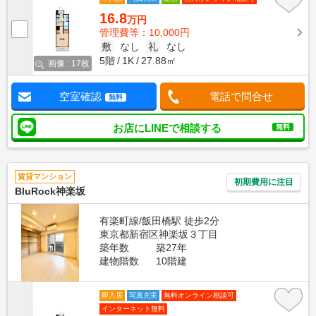
16.8
万円
管理費等：10,000円
敷
なし
礼
なし
5階
1K
27.88㎡
画像 : 17枚
空室確認
電話で問合せ
無料
お店にLINEで相談する
無料
賃貸マンション
初期費用に注目
BluRock神楽坂
有楽町線/飯田橋駅 徒歩2分
東京都新宿区神楽坂３丁目
築年数
築27年
建物階数
10階建
即入居
写真充実
無料オンライン相談可
インターネット無料