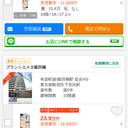
管理費等：11,000円
敷
15.6万
礼
なし
10階
1K
27.2㎡
画像 : 23枚
空室確認
電話で問合せ
無料
お店にLINEで相談する
無料
賃貸マンション
初期費用に注目
ブランシエスタ飯田橋
NEW
有楽町線/飯田橋駅 徒歩4分
東京都新宿区下宮比町
築年数
築5年
建物階数
15階建
新着
無料オンライン相談可
23.9
万円
管理費等：16,000円