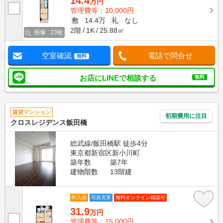
14.4
万円
管理費等：10,000円
敷
14.4万
礼
なし
2階
1K
25.88㎡
画像 : 23枚
空室確認
電話で問合せ
無料
お店にLINEで相談する
無料
賃貸マンション
初期費用に注目
クロスレジデンス飯田橋
総武線/飯田橋駅 徒歩4分
東京都新宿区新小川町
築年数
築7年
建物階数
13階建
即入居
写真充実
無料オンライン相談可
31.9
万円
管理費等：15,000円