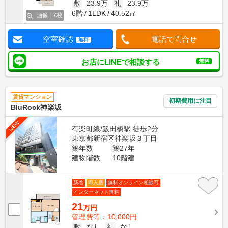
敷
23.9万
礼
23.9万
6階
1LDK
40.52㎡
画像 : 7枚
空室確認
電話で問合せ
無料
お店にLINEで相談する
無料
賃貸マンション
初期費用に注目
BluRock神楽坂
NEW
有楽町線/飯田橋駅 徒歩2分
東京都新宿区神楽坂３丁目
築年数
築27年
建物階数
10階建
新着
即入居
無料オンライン相談可
インターネット無料
21
万円
管理費等：10,000円
敷
なし
礼
なし