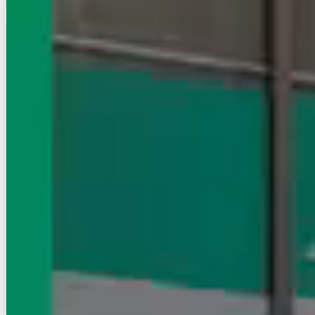
賃貸マンション
初期費用に注目
LEGALAND KAGURAZAKA
有楽町線/飯田橋駅 徒歩6分
東京都新宿区筑土八幡町
築年数
築7年
建物階数
4階建 (地下1階)
写真充実
無料オンライン相談可
インターネット無料
23.5
万円
管理費等：15,000円
敷
なし
礼
11.75万
1階
1LDK+S
51.03㎡
画像 : 22枚
空室確認
電話で問合せ
無料
お店にLINEで相談する
無料