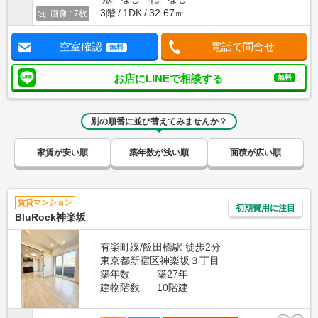
3階
1DK
32.67㎡
画像 : 7枚
空室確認
電話で問合せ
無料
お店にLINEで相談する
無料
別の順番に並び替えてみませんか？
家賃が安い順
築年数が浅い順
面積が広い順
賃貸マンション
初期費用に注目
BluRock神楽坂
有楽町線/飯田橋駅 徒歩2分
東京都新宿区神楽坂３丁目
築年数
築27年
建物階数
10階建