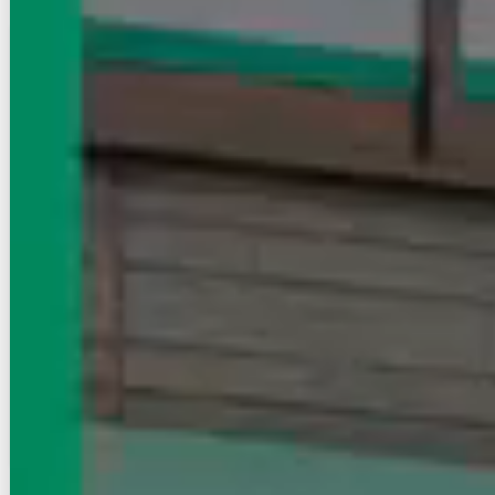
賃貸マンション
初期費用に注目
レジデンス富士見イ－スト
中央線/飯田橋駅 徒歩6分
東京都千代田区富士見２丁目
築年数
築19年
建物階数
5階建
即入居
写真充実
定借
無料オンライン相談可
36.5
万円
管理費等：15,000円
敷
54.75万
礼
36.5万
5階
1LDK
66.76㎡
画像 : 23枚
空室確認
電話で問合せ
無料
お店にLINEで相談する
無料