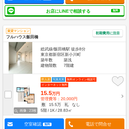
お店にLINEで相談する
無料
賃貸マンション
初期費用に注目
フルハウス飯田橋
総武線/飯田橋駅 徒歩8分
東京都新宿区新小川町
築年数
築浅
建物階数
7階建
即入居
写真充実
無料オンライン相談可
インターネット無料
15.5
万円
管理費等：20,000円
敷
15.5万
礼
なし
5階
1K
28.83㎡
画像 : 23枚
空室確認
電話で問合せ
無料