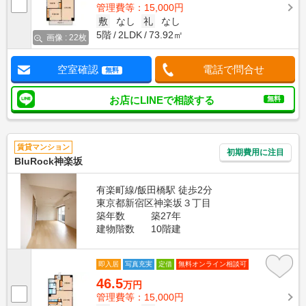
管理費等：15,000円
敷
なし
礼
なし
5階
2LDK
73.92㎡
画像 : 22枚
空室確認
電話で問合せ
無料
お店にLINEで相談する
無料
賃貸マンション
初期費用に注目
BluRock神楽坂
有楽町線/飯田橋駅 徒歩2分
東京都新宿区神楽坂３丁目
築年数
築27年
建物階数
10階建
即入居
写真充実
定借
無料オンライン相談可
46.5
万円
管理費等：15,000円