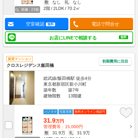
敷
なし
礼
なし
2階
2LDK
70.2㎡
画像 : 23枚
空室確認
電話で問合せ
無料
お店にLINEで相談する
無料
賃貸マンション
初期費用に注目
クロスレジデンス飯田橋
総武線/飯田橋駅 徒歩4分
東京都新宿区新小川町
築年数
築7年
建物階数
13階建
パノラマ
写真充実
無料オンライン相談可
31.9
万円
管理費等：15,000円
敷
31.9万
礼
31.9万