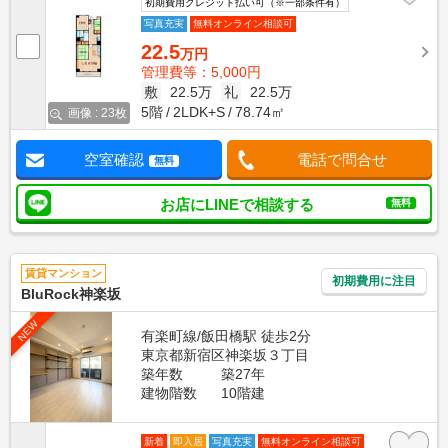
初期費用クレジット払い可（※一部条件有）
写真充実
無料オンライン相談可
22.5
万円
管理費等：5,000円
敷
22.5万
礼
22.5万
5階
2LDK+S
78.74㎡
画像 : 23枚
空室確認
電話で問合せ
無料
お店にLINEで相談する
無料
賃貸マンション
初期費用に注目
BluRock神楽坂
NEW
有楽町線/飯田橋駅 徒歩2分
東京都新宿区神楽坂３丁目
築年数
築27年
建物階数
10階建
新着
即入居
写真充実
無料オンライン相談可