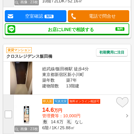
10階
2LDK
52.16㎡
画像 : 23枚
空室確認
電話で問合せ
無料
お店にLINEで相談する
無料
賃貸マンション
初期費用に注目
クロスレジデンス飯田橋
総武線/飯田橋駅 徒歩4分
東京都新宿区新小川町
築年数
築7年
建物階数
13階建
即入居
写真充実
無料オンライン相談可
14.6
万円
管理費等：10,000円
敷
14.6万
礼
なし
6階
1K
25.88㎡
画像 : 23枚