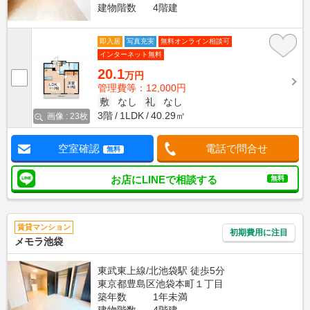
建物階数
4階建
即入居
写真充実
無料オンライン相談可
インターネット無料
20.1
万円
管理費等：12,000円
敷
なし
礼
なし
3階
1LDK
40.29㎡
画像 : 23枚
空室確認
電話で問合せ
無料
お店にLINEで相談する
無料
賃貸マンション
初期費用に注目
メモラ池袋
東武東上線/北池袋駅 徒歩5分
東京都豊島区池袋本町１丁目
築年数
1年未満