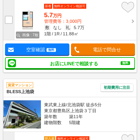
新着
無料オンライン相談可
5.7
万円
管理費等：3,000円
敷
なし
礼
5.7万
1階
1R
11.88㎡
画像 : 7枚
空室確認
電話で問合せ
無料
お店にLINEで相談する
無料
賃貸マンション
初期費用に注目
BLESS上池袋
東武東上線/北池袋駅 徒歩5分
東京都豊島区上池袋３丁目
築年数
築11年
建物階数
5階建
即入居
無料オンライン相談可