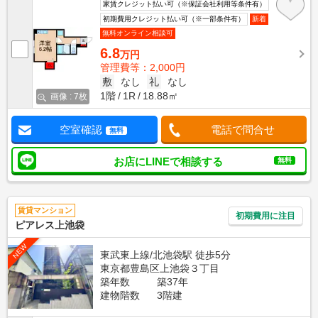
家賃クレジット払い可（※保証会社利用等条件有）
初期費用クレジット払い可（※一部条件有）
新着
無料オンライン相談可
6.8
万円
管理費等：2,000円
敷
なし
礼
なし
1階
1R
18.88㎡
画像 : 7枚
空室確認
電話で問合せ
無料
お店にLINEで相談する
無料
賃貸マンション
初期費用に注目
ピアレス上池袋
NEW
東武東上線/北池袋駅 徒歩5分
東京都豊島区上池袋３丁目
築年数
築37年
建物階数
3階建