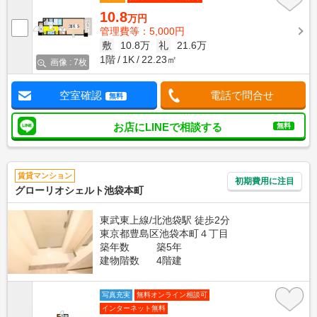
10.8
万円
管理費等：5,000円
敷
10.8万
礼
21.6万
1階
1K
22.23㎡
画像 : 7枚
空室確認
電話で問合せ
無料
お店にLINEで相談する
無料
賃貸マンション
初期費用に注目
グローリオシェルト池袋本町
東武東上線/北池袋駅 徒歩2分
東京都豊島区池袋本町４丁目
築年数
築5年
建物階数
4階建
写真充実
無料オンライン相談可
インターネット無料