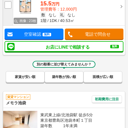
15.5
万円
管理費等：12,000円
敷
なし
礼
なし
1階
1DK
40.53㎡
画像 : 23枚
空室確認
電話で問合せ
無料
お店にLINEで相談する
無料
別の順番に並び替えてみませんか？
家賃が安い順
築年数が浅い順
面積が広い順
賃貸マンション
初期費用に注目
メモラ池袋
東武東上線/北池袋駅 徒歩5分
東京都豊島区池袋本町１丁目
築年数
1年未満