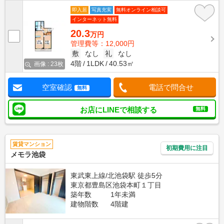
即入居
写真充実
無料オンライン相談可
インターネット無料
20.3
万円
管理費等：12,000円
敷
なし
礼
なし
4階
1LDK
40.53㎡
画像 : 23枚
空室確認
電話で問合せ
無料
お店にLINEで相談する
無料
賃貸マンション
初期費用に注目
メモラ池袋
東武東上線/北池袋駅 徒歩5分
東京都豊島区池袋本町１丁目
築年数
1年未満
建物階数
4階建