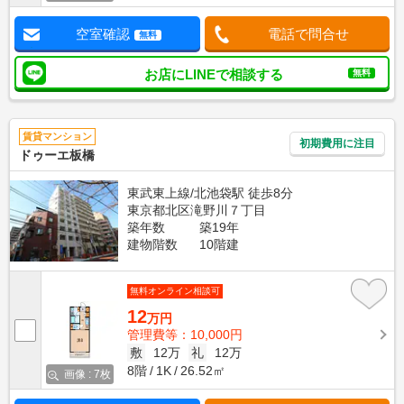
空室確認
電話で問合せ
無料
お店にLINEで相談する
無料
賃貸マンション
初期費用に注目
ドゥーエ板橋
東武東上線/北池袋駅 徒歩8分
東京都北区滝野川７丁目
築年数
築19年
建物階数
10階建
無料オンライン相談可
12
万円
管理費等：10,000円
敷
12万
礼
12万
8階
1K
26.52㎡
画像 : 7枚