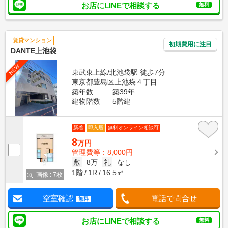
お店にLINEで相談する
無料
賃貸マンション
初期費用に注目
DANTE上池袋
NEW
東武東上線/北池袋駅 徒歩7分
東京都豊島区上池袋４丁目
築年数
築39年
建物階数
5階建
新着
即入居
無料オンライン相談可
8
万円
管理費等：8,000円
敷
8万
礼
なし
1階
1R
16.5㎡
画像 : 7枚
空室確認
電話で問合せ
無料
お店にLINEで相談する
無料