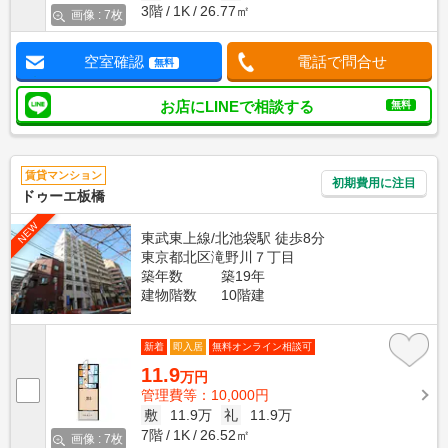
3階
1K
26.77㎡
画像 : 7枚
空室確認
電話で問合せ
無料
お店にLINEで相談する
無料
賃貸マンション
初期費用に注目
ドゥーエ板橋
NEW
東武東上線/北池袋駅 徒歩8分
東京都北区滝野川７丁目
築年数
築19年
建物階数
10階建
新着
即入居
無料オンライン相談可
11.9
万円
管理費等：10,000円
敷
11.9万
礼
11.9万
7階
1K
26.52㎡
画像 : 7枚