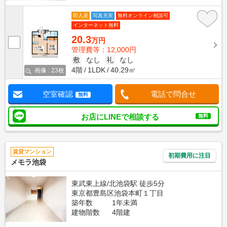
即入居
写真充実
無料オンライン相談可
インターネット無料
20.3
万円
管理費等：12,000円
敷
なし
礼
なし
4階
1LDK
40.29㎡
画像 : 23枚
空室確認
電話で問合せ
無料
お店にLINEで相談する
無料
賃貸マンション
初期費用に注目
メモラ池袋
東武東上線/北池袋駅 徒歩5分
東京都豊島区池袋本町１丁目
築年数
1年未満
建物階数
4階建