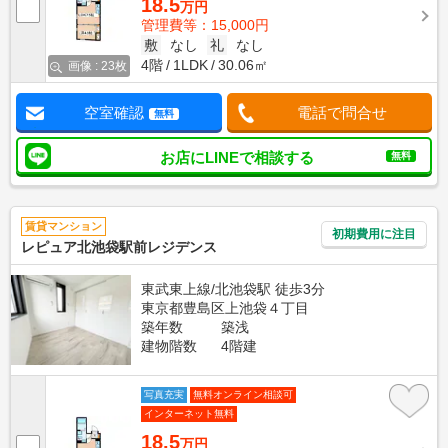
18.5
万円
管理費等：15,000円
敷
なし
礼
なし
4階
1LDK
30.06㎡
画像 : 23枚
空室確認
電話で問合せ
無料
お店にLINEで相談する
無料
賃貸マンション
初期費用に注目
レピュア北池袋駅前レジデンス
東武東上線/北池袋駅 徒歩3分
東京都豊島区上池袋４丁目
築年数
築浅
建物階数
4階建
写真充実
無料オンライン相談可
インターネット無料
18.5
万円