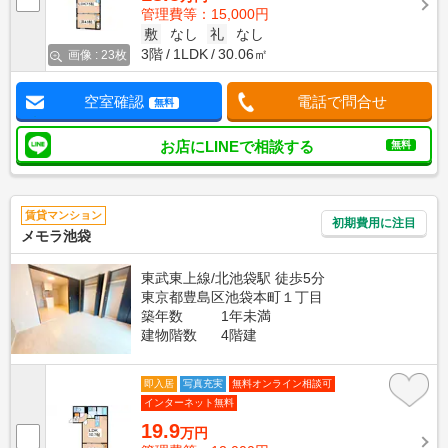
管理費等：15,000円
敷
なし
礼
なし
3階
1LDK
30.06㎡
画像 : 23枚
空室確認
電話で問合せ
無料
お店にLINEで相談する
無料
賃貸マンション
初期費用に注目
メモラ池袋
東武東上線/北池袋駅 徒歩5分
東京都豊島区池袋本町１丁目
築年数
1年未満
建物階数
4階建
即入居
写真充実
無料オンライン相談可
インターネット無料
19.9
万円