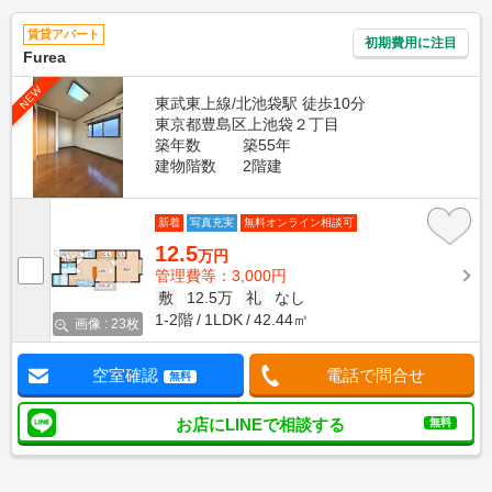
賃貸アパート
初期費用に注目
Furea
NEW
東武東上線/北池袋駅 徒歩10分
東京都豊島区上池袋２丁目
築年数
築55年
建物階数
2階建
新着
写真充実
無料オンライン相談可
12.5
万円
管理費等：3,000円
敷
12.5万
礼
なし
1-2階
1LDK
42.44㎡
画像 : 23枚
空室確認
電話で問合せ
無料
お店にLINEで相談する
無料