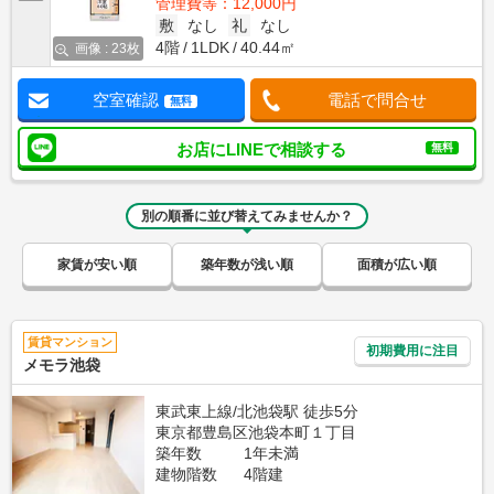
管理費等：12,000円
敷
なし
礼
なし
4階
1LDK
40.44㎡
画像 : 23枚
空室確認
電話で問合せ
無料
お店にLINEで相談する
無料
別の順番に並び替えてみませんか？
家賃が安い順
築年数が浅い順
面積が広い順
賃貸マンション
初期費用に注目
メモラ池袋
東武東上線/北池袋駅 徒歩5分
東京都豊島区池袋本町１丁目
築年数
1年未満
建物階数
4階建