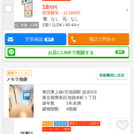
19
万円
管理費等：12,000円
敷
なし
礼
なし
1階
1LDK
40.44㎡
画像 : 23枚
空室確認
電話で問合せ
無料
お店にLINEで相談する
無料
賃貸マンション
初期費用に注目
メモラ池袋
東武東上線/北池袋駅 徒歩5分
東京都豊島区池袋本町１丁目
築年数
1年未満
建物階数
4階建
即入居
写真充実
無料オンライン相談可
インターネット無料