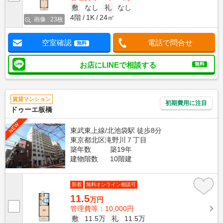
敷
なし
礼
なし
4階
1K
24㎡
画像 : 23枚
空室確認
電話で問合せ
無料
お店にLINEで相談する
無料
賃貸マンション
初期費用に注目
ドゥーエ板橋
NEW
東武東上線/北池袋駅 徒歩8分
東京都北区滝野川７丁目
築年数
築19年
建物階数
10階建
新着
無料オンライン相談可
11.5
万円
管理費等：10,000円
敷
11.5万
礼
11.5万