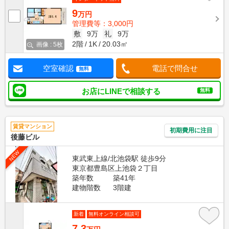
9
万円
管理費等：3,000円
敷
9万
礼
9万
2階
1K
20.03㎡
画像 : 5枚
空室確認
電話で問合せ
無料
お店にLINEで相談する
無料
賃貸マンション
初期費用に注目
後藤ビル
NEW
東武東上線/北池袋駅 徒歩9分
東京都豊島区上池袋２丁目
築年数
築41年
建物階数
3階建
新着
無料オンライン相談可
7.3