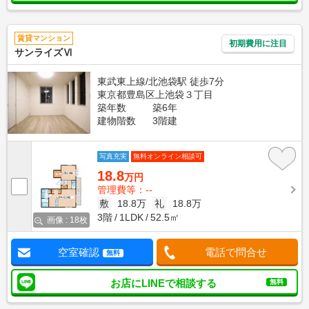
賃貸マンション
初期費用に注目
サンライズⅥ
東武東上線/北池袋駅 徒歩7分
東京都豊島区上池袋３丁目
築年数
築6年
建物階数
3階建
写真充実
無料オンライン相談可
18.8
万円
管理費等：--
敷
18.8万
礼
18.8万
3階
1LDK
52.5㎡
画像 : 18枚
空室確認
電話で問合せ
無料
お店にLINEで相談する
無料