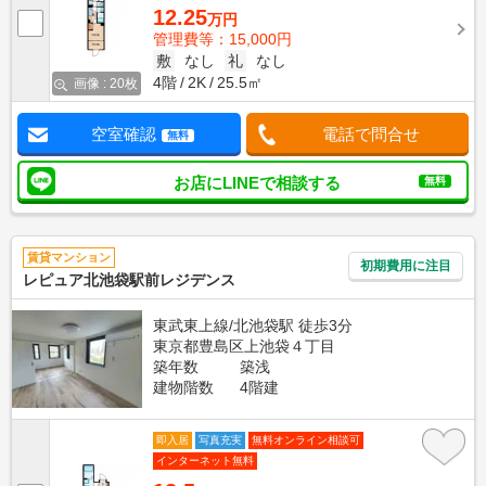
12.25
万円
管理費等：15,000円
敷
なし
礼
なし
4階
2K
25.5㎡
画像 : 20枚
空室確認
電話で問合せ
無料
お店にLINEで相談する
無料
賃貸マンション
初期費用に注目
レピュア北池袋駅前レジデンス
東武東上線/北池袋駅 徒歩3分
東京都豊島区上池袋４丁目
築年数
築浅
建物階数
4階建
即入居
写真充実
無料オンライン相談可
インターネット無料