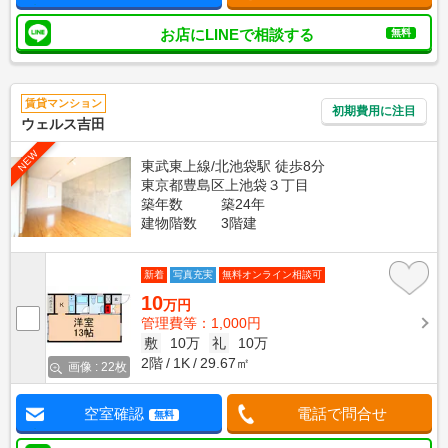
お店にLINEで相談する
無料
賃貸マンション
初期費用に注目
ウェルス吉田
NEW
東武東上線/北池袋駅 徒歩8分
東京都豊島区上池袋３丁目
築年数
築24年
建物階数
3階建
新着
写真充実
無料オンライン相談可
10
万円
管理費等：1,000円
敷
10万
礼
10万
2階
1K
29.67㎡
画像 : 22枚
空室確認
電話で問合せ
無料