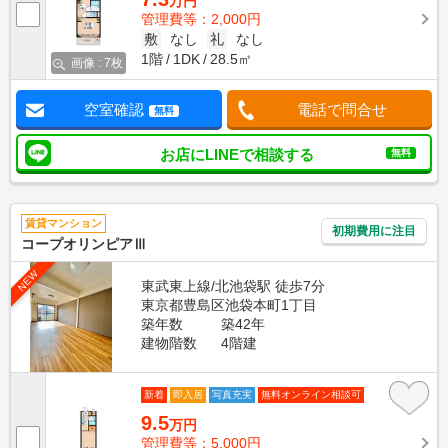
万円
管理費等：2,000円
敷
なし
礼
なし
1階
1DK
28.5㎡
画像 : 7枚
空室確認
電話で問合せ
無料
お店にLINEで相談する
無料
賃貸マンション
初期費用に注目
コープオリンピアⅢ
NEW
東武東上線/北池袋駅 徒歩7分
東京都豊島区池袋本町1丁目
築年数
築42年
建物階数
4階建
新着
即入居
写真充実
無料オンライン相談可
9.5
万円
管理費等：5,000円