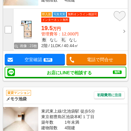
建物階数
4階建
即入居
写真充実
無料オンライン相談可
インターネット無料
19.5
万円
管理費等：12,000円
敷
なし
礼
なし
2階
1LDK
40.44㎡
画像 : 23枚
空室確認
電話で問合せ
無料
お店にLINEで相談する
無料
賃貸マンション
初期費用に注目
メモラ池袋
東武東上線/北池袋駅 徒歩5分
東京都豊島区池袋本町１丁目
築年数
1年未満
建物階数
4階建