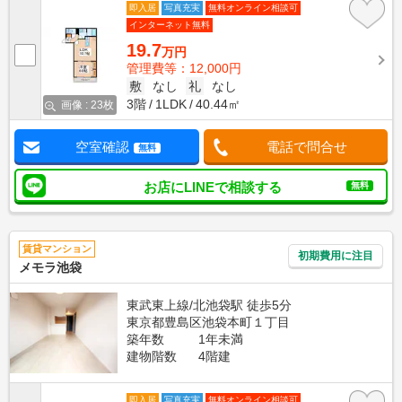
即入居
写真充実
無料オンライン相談可
インターネット無料
19.7
万円
管理費等：12,000円
敷
なし
礼
なし
3階
1LDK
40.44㎡
画像 : 23枚
空室確認
電話で問合せ
無料
お店にLINEで相談する
無料
賃貸マンション
初期費用に注目
メモラ池袋
東武東上線/北池袋駅 徒歩5分
東京都豊島区池袋本町１丁目
築年数
1年未満
建物階数
4階建
即入居
写真充実
無料オンライン相談可