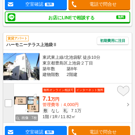
空室確認
電話で問合せ
無料
お店にLINEで相談する
無料
賃貸アパート
初期費用に注目
ハーモニーテラス上池袋Ⅱ
東武東上線/北池袋駅 徒歩10分
東京都豊島区上池袋２丁目
築年数
築8年
建物階数
2階建
無料オンライン相談可
インターネット無料
7.1
万円
管理費等：4,000円
敷
なし
礼
7.1万
1階
1R
11.82㎡
画像 : 7枚
空室確認
電話で問合せ
無料