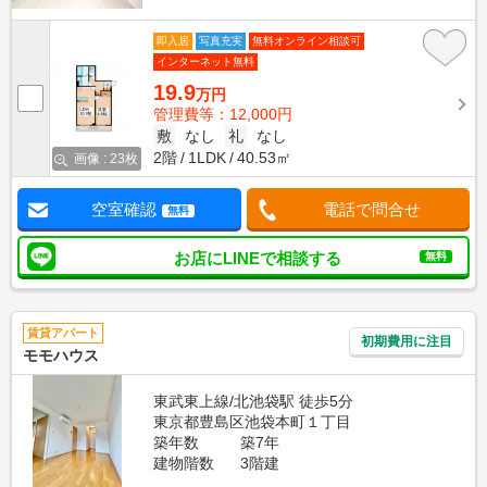
即入居
写真充実
無料オンライン相談可
インターネット無料
19.9
万円
管理費等：12,000円
敷
なし
礼
なし
2階
1LDK
40.53㎡
画像 : 23枚
空室確認
電話で問合せ
無料
お店にLINEで相談する
無料
賃貸アパート
初期費用に注目
モモハウス
東武東上線/北池袋駅 徒歩5分
東京都豊島区池袋本町１丁目
築年数
築7年
建物階数
3階建