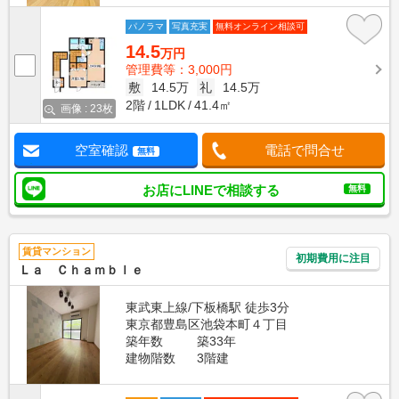
パノラマ
写真充実
無料オンライン相談可
14.5
万円
管理費等：3,000円
敷
14.5万
礼
14.5万
2階
1LDK
41.4㎡
画像 : 23枚
空室確認
電話で問合せ
無料
お店にLINEで相談する
無料
賃貸マンション
初期費用に注目
Ｌａ Ｃｈａｍｂｌｅ
東武東上線/下板橋駅 徒歩3分
東京都豊島区池袋本町４丁目
築年数
築33年
建物階数
3階建