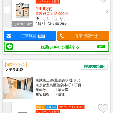
インターネット無料
19.9
万円
管理費等：12,000円
敷
なし
礼
なし
2階
1LDK
40.29㎡
画像 : 23枚
空室確認
電話で問合せ
無料
お店にLINEで相談する
無料
賃貸マンション
初期費用に注目
メモラ池袋
東武東上線/北池袋駅 徒歩5分
東京都豊島区池袋本町１丁目
築年数
1年未満
建物階数
4階建
即入居
写真充実
無料オンライン相談可
インターネット無料