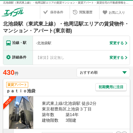
北池袋駅（東武東上線）・他周辺駅エリアの賃貸マンション・賃貸アパート・賃貸住宅の不動産情報を検索！不動産賃貸の物件探しは、お部屋探しのエイブル
保存条件
閲覧履歴
お気に入り
北池袋駅（東武東上線）・他周辺駅エリアの賃貸物件・
マンション・アパート(東京都)
沿線・駅
-
北池袋駅
変更する
詳細条件
【家賃】設定無し
変更する
430
件
賃貸アパート
初期費用に注目
ｐａｔｉｏ池袋
NEW
東武東上線/北池袋駅 徒歩2分
東京都豊島区上池袋３丁目
築年数
築14年
建物階数
3階建