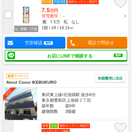
即入居
写真充実
無料オンライン相談可
7.5
万円
管理費等：--
敷
7.5万
礼
なし
1階
1R
18.15㎡
画像 : 21枚
空室確認
電話で問合せ
無料
お店にLINEで相談する
無料
賃貸アパート
初期費用に注目
Atout Coeur IKEBUKURO
NEW
東武東上線/北池袋駅 徒歩8分
東京都豊島区上池袋２丁目
築年数
築9年
建物階数
3階建
新着
定借
無料オンライン相談可
インターネット無料